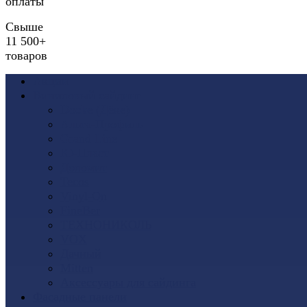
оплаты
Свыше
11 500+
товаров
Акции
Виниловый сайдинг
Docke (Дёке)
Альта-Профиль
Grand Line
Ю-Пласт
Доломит
Tecos
Vinyl-On
FineBer
ТЕХНОНИКОЛЬ
VOX
Дачный
Mitten
Аксессуары для сайдинга
Фасадные панели