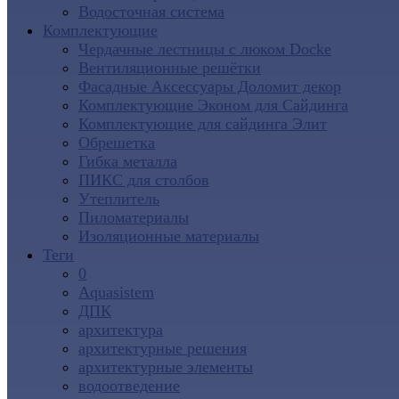
Водосточная система
Комплектующие
Чердачные лестницы с люком Docke
Вентиляционные решётки
Фасадные Аксессуары Доломит декор
Комплектующие Эконом для Сайдинга
Комплектующие для cайдинга Элит
Обрешетка
Гибка металла
ПИКС для столбов
Утеплитель
Пиломатериалы
Изоляционные материалы
Теги
0
Aquasistem
ДПК
архитектура
архитектурные решения
архитектурные элементы
водоотведение