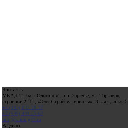
Контакты
МКАД 51 км г. Одинцово, р.п. Заречье, ул. Торговая,
строение 2. ТЦ «ЭлитСтрой материалы», 3 этаж, офис 3
+7 (495) 032-78-77
+7 (999) 444-25-67
info@saiding77.ru
Разделы