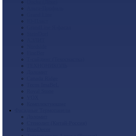
Docke (Дёке)
Альта-Профиль
Grand Line
Ю-Пласт
GrandLine Я-фасад
SteinDorf
АЭЛИТ
Nordside
FineBer
Т-сайдинг (Техоснастка)
ТЕХНОНИКОЛЬ
Доломит
Canada Ridge
Tecos ImaBeL
Royal Stone
VOX
Комплектующие
Фасадные Термопанели
Доломит
Стенолит (Китай-Россия)
BrusDecor
Термопанели Аляска (Россия)