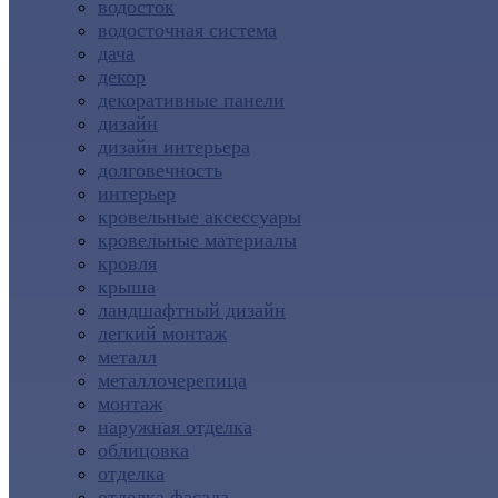
водосток
водосточная система
дача
декор
декоративные панели
дизайн
дизайн интерьера
долговечность
интерьер
кровельные аксессуары
кровельные материалы
кровля
крыша
ландшафтный дизайн
легкий монтаж
металл
металлочерепица
монтаж
наружная отделка
облицовка
отделка
отделка фасада