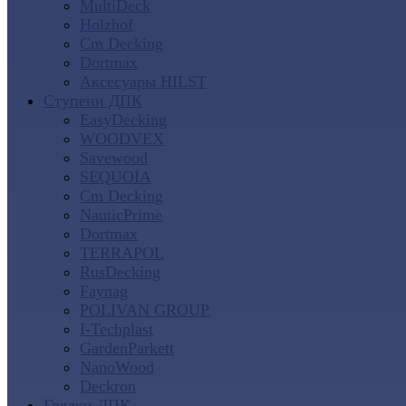
MultiDeck
Holzhof
Cm Decking
Dortmax
Аксесуары HILST
Ступени ДПК
EasyDecking
WOODVEX
Savewood
SEQUOIA
Cm Decking
NauticPrime
Dortmax
TERRAPOL
RusDecking
Faynag
POLIVAN GROUP
I-Techplast
GardenParkett
NanoWood
Deckron
Грядки ДПК