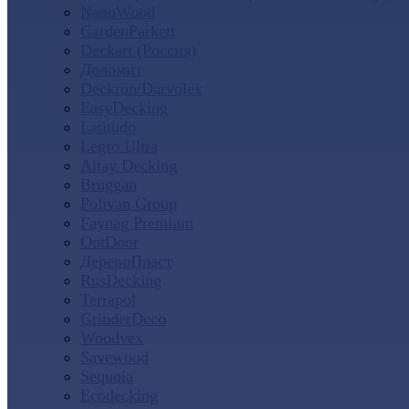
NanoWood
GardenParkett
Deckart (Россия)
Доломит
Deckron/Darvolex
EasyDecking
Latitudo
Legro Ultra
Altay Decking
Bruggan
Polivan Group
Faynag Premium
OutDoor
ДеревоПласт
RusDecking
Terrapol
GrinderDeco
Woodvex
Savewood
Sequoia
Ecodecking