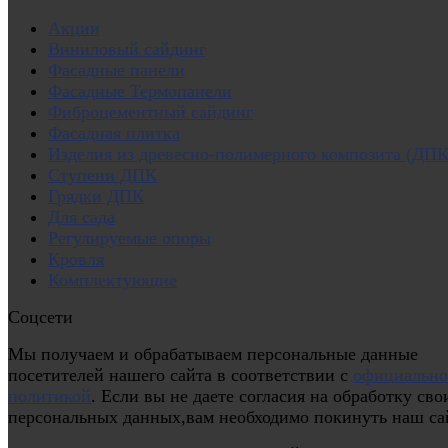
Акции
Виниловый сайдинг
Фасадные панели
Фасадные Термопанели
Фиброцементный сайдинг
Фасадная плитка
Изделия из древесно-полимерного композита (ДПК
Ступени ДПК
Грядки ДПК
Для сада
Регулируемые опоры
Кровля
Комплектующие
Соцсети
Мы получаем и обрабатываем персональные данные
посетителей нашего сайта в соответствии с
официальн
политикой
. Если вы не даете согласия на обработку сво
персональных данных,вам необходимо покинуть наш са