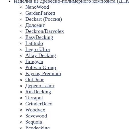
Изделия из древесно-полимерного композита (ДПК
NanoWood
GardenParkett
Deckart (Россия)
Доломит
Deckron/Darvolex
EasyDecking
Latitudo
Legro Ultra
Altay Decking
Bruggan
Polivan Group
Faynag Premium
OutDoor
ДеревоПласт
RusDecking
Terrapol
GrinderDeco
Woodvex
Savewood
Sequoia
Ecodecking