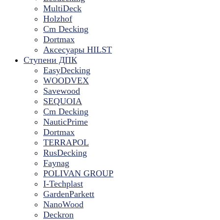
MultiDeck
Holzhof
Cm Decking
Dortmax
Аксесуары HILST
Ступени ДПК
EasyDecking
WOODVEX
Savewood
SEQUOIA
Cm Decking
NauticPrime
Dortmax
TERRAPOL
RusDecking
Faynag
POLIVAN GROUP
I-Techplast
GardenParkett
NanoWood
Deckron