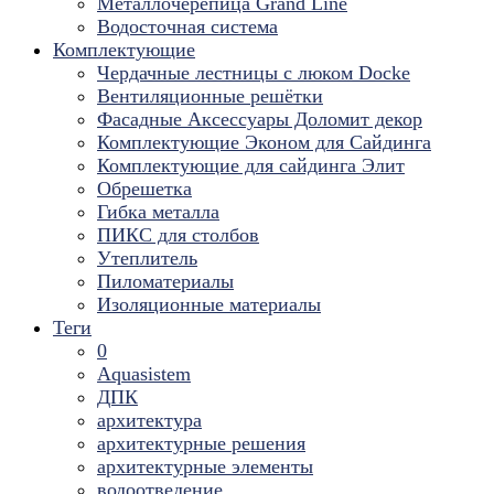
Металлочерепица Grand Line
Водосточная система
Комплектующие
Чердачные лестницы с люком Docke
Вентиляционные решётки
Фасадные Аксессуары Доломит декор
Комплектующие Эконом для Сайдинга
Комплектующие для cайдинга Элит
Обрешетка
Гибка металла
ПИКС для столбов
Утеплитель
Пиломатериалы
Изоляционные материалы
Теги
0
Aquasistem
ДПК
архитектура
архитектурные решения
архитектурные элементы
водоотведение