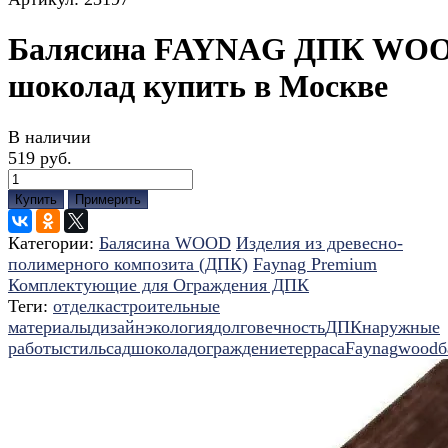
Балясина FAYNAG ДПК WO
шоколад купить в Москве
В наличии
519 руб.
Купить
Примерить
Категории:
Балясина WOOD
Изделия из древесно-
полимерного композита (ДПК)
Faynag Premium
Комплектующие для Ограждения ДПК
Теги:
отделка
строительные
материалы
дизайн
экология
долговечность
ДПК
наружные
работы
стиль
сад
шоколад
ограждение
терраса
Faynag
wood
б