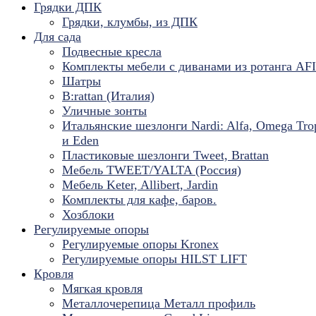
Грядки ДПК
Грядки, клумбы, из ДПК
Для сада
Подвесные кресла
Комплекты мебели с диванами из ротанга AF
Шатры
B:rattan (Италия)
Уличные зонты
Итальянские шезлонги Nardi: Alfa, Omega Tro
и Eden
Пластиковые шезлонги Tweet, Brattan
Мебель TWEET/YALTA (Россия)
Мебель Keter, Allibert, Jardin
Комплекты для кафе, баров.
Хозблоки
Регулируемые опоры
Регулируемые опоры Kronex
Регулируемые опоры HILST LIFT
Кровля
Мягкая кровля
Металлочерепица Металл профиль