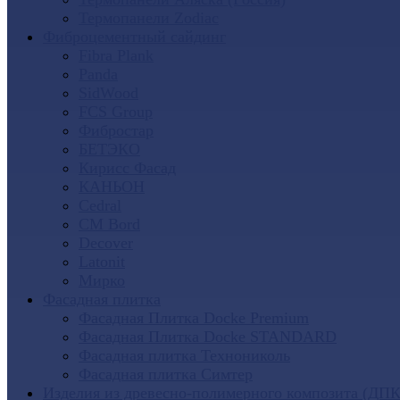
Термопанели Zodiac
Фиброцементный сайдинг
Fibra Plank
Panda
SidWood
FCS Group
Фибростар
БЕТЭКО
Кирисс Фасад
КАНЬОН
Cedral
CM Bord
Decover
Latonit
Мирко
Фасадная плитка
Фасадная Плитка Docke Premium
Фасадная Плитка Docke STANDARD
Фасадная плитка Технониколь
Фасадная плитка Симтер
Изделия из древесно-полимерного композита (ДПК