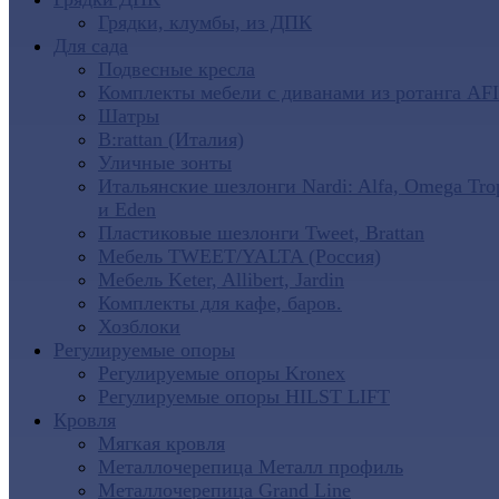
Грядки, клумбы, из ДПК
Для сада
Подвесные кресла
Комплекты мебели с диванами из ротанга AF
Шатры
B:rattan (Италия)
Уличные зонты
Итальянские шезлонги Nardi: Alfa, Omega Tro
и Eden
Пластиковые шезлонги Tweet, Brattan
Мебель TWEET/YALTA (Россия)
Мебель Keter, Allibert, Jardin
Комплекты для кафе, баров.
Хозблоки
Регулируемые опоры
Регулируемые опоры Kronex
Регулируемые опоры HILST LIFT
Кровля
Мягкая кровля
Металлочерепица Металл профиль
Металлочерепица Grand Line