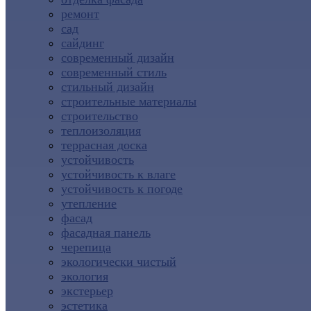
ремонт
сад
сайдинг
современный дизайн
современный стиль
стильный дизайн
строительные материалы
строительство
теплоизоляция
террасная доска
устойчивость
устойчивость к влаге
устойчивость к погоде
утепление
фасад
фасадная панель
черепица
экологически чистый
экология
экстерьер
эстетика