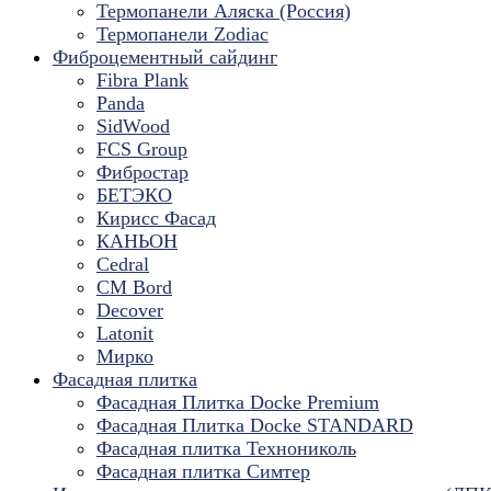
Термопанели Аляска (Россия)
Термопанели Zodiac
Фиброцементный сайдинг
Fibra Plank
Panda
SidWood
FCS Group
Фибростар
БЕТЭКО
Кирисс Фасад
КАНЬОН
Cedral
CM Bord
Decover
Latonit
Мирко
Фасадная плитка
Фасадная Плитка Docke Premium
Фасадная Плитка Docke STANDARD
Фасадная плитка Технониколь
Фасадная плитка Симтер