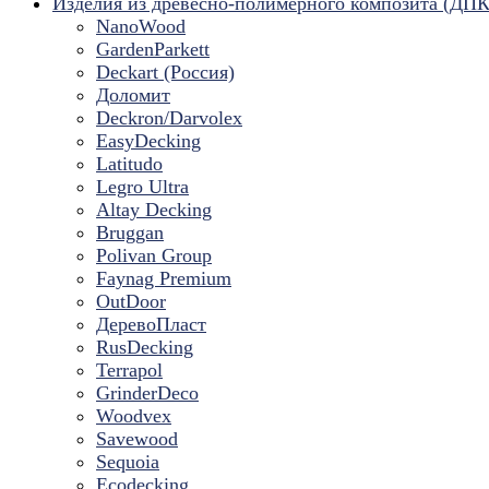
Изделия из древесно-полимерного композита (ДПК
NanoWood
GardenParkett
Deckart (Россия)
Доломит
Deckron/Darvolex
EasyDecking
Latitudo
Legro Ultra
Altay Decking
Bruggan
Polivan Group
Faynag Premium
OutDoor
ДеревоПласт
RusDecking
Terrapol
GrinderDeco
Woodvex
Savewood
Sequoia
Ecodecking