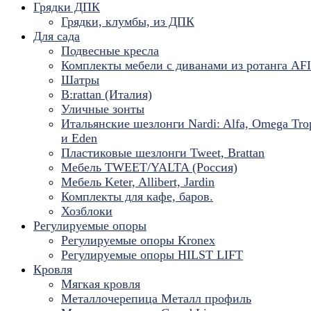
Грядки ДПК
Грядки, клумбы, из ДПК
Для сада
Подвесные кресла
Комплекты мебели с диванами из ротанга AF
Шатры
B:rattan (Италия)
Уличные зонты
Итальянские шезлонги Nardi: Alfa, Omega Tro
и Eden
Пластиковые шезлонги Tweet, Brattan
Мебель TWEET/YALTA (Россия)
Мебель Keter, Allibert, Jardin
Комплекты для кафе, баров.
Хозблоки
Регулируемые опоры
Регулируемые опоры Kronex
Регулируемые опоры HILST LIFT
Кровля
Мягкая кровля
Металлочерепица Металл профиль