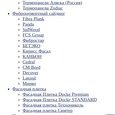
Термопанели Аляска (Россия)
Термопанели Zodiac
Фиброцементный сайдинг
Fibra Plank
Panda
SidWood
FCS Group
Фибростар
БЕТЭКО
Кирисс Фасад
КАНЬОН
Cedral
CM Bord
Decover
Latonit
Мирко
Фасадная плитка
Фасадная Плитка Docke Premium
Фасадная Плитка Docke STANDARD
Фасадная плитка Технониколь
Фасадная плитка Симтер