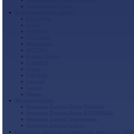
Термопанели Zodiac
Фиброцементный сайдинг
Fibra Plank
Panda
SidWood
FCS Group
Фибростар
БЕТЭКО
Кирисс Фасад
КАНЬОН
Cedral
CM Bord
Decover
Latonit
Мирко
Фасадная плитка
Фасадная Плитка Docke Premium
Фасадная Плитка Docke STANDARD
Фасадная плитка Технониколь
Фасадная плитка Симтер
Изделия из древесно-полимерного композита (ДПК