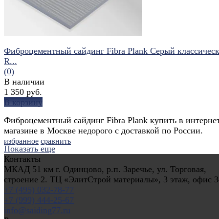
Фиброцементный сайдинг Fibra Plank Серый классическ
R...
(0)
В наличии
1 350 руб.
В корзину
Фиброцементный сайдинг Fibra Plank купить в интерне
магазине в Москве недорого с доставкой по России.
избранное
сравнить
Показать еще
Контакты
МКАД 51 км г. Одинцово, р.п. Заречье, ул. Торговая,
строение 2. ТЦ «ЭлитСтрой материалы», 3 этаж, офис 3
+7 (495) 032-78-77
+7 (999) 444-25-67
info@saiding77.ru