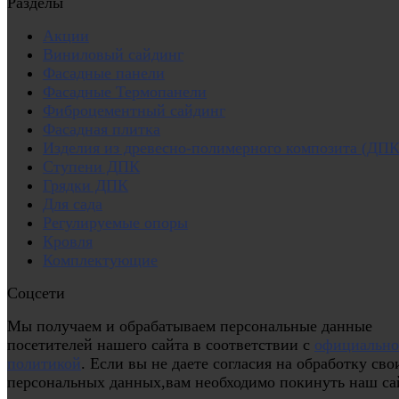
Разделы
Акции
Виниловый сайдинг
Фасадные панели
Фасадные Термопанели
Фиброцементный сайдинг
Фасадная плитка
Изделия из древесно-полимерного композита (ДПК
Ступени ДПК
Грядки ДПК
Для сада
Регулируемые опоры
Кровля
Комплектующие
Соцсети
Мы получаем и обрабатываем персональные данные
посетителей нашего сайта в соответствии с
официальн
политикой
. Если вы не даете согласия на обработку сво
персональных данных,вам необходимо покинуть наш са