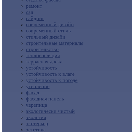
ремонт
сад
сайдинг
современный дизайн
современный стиль
стильный дизайн
строительные материалы
строительство
теплоизоляция
террасная доска
устойчивость
устойчивость к влаге
устойчивость к погоде
утепление
фасад
фасадная панель
черепица
экологически чистый
экология
экстерьер
эстетика