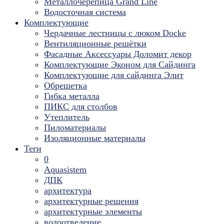
Металлочерепица Grand Line
Водосточная система
Комплектующие
Чердачные лестницы с люком Docke
Вентиляционные решётки
Фасадные Аксессуары Доломит декор
Комплектующие Эконом для Сайдинга
Комплектующие для cайдинга Элит
Обрешетка
Гибка металла
ПИКС для столбов
Утеплитель
Пиломатериалы
Изоляционные материалы
Теги
0
Aquasistem
ДПК
архитектура
архитектурные решения
архитектурные элементы
водоотведение