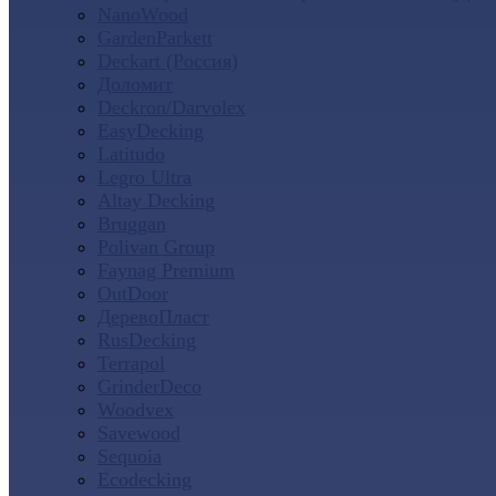
NanoWood
GardenParkett
Deckart (Россия)
Доломит
Deckron/Darvolex
EasyDecking
Latitudo
Legro Ultra
Altay Decking
Bruggan
Polivan Group
Faynag Premium
OutDoor
ДеревоПласт
RusDecking
Terrapol
GrinderDeco
Woodvex
Savewood
Sequoia
Ecodecking