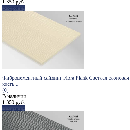
1 350 руб.
В корзину
избранное
сравнить
Фиброцементный сайдинг Fibra Plank Светлая слоновая
кость...
(0)
В наличии
1 350 руб.
В корзину