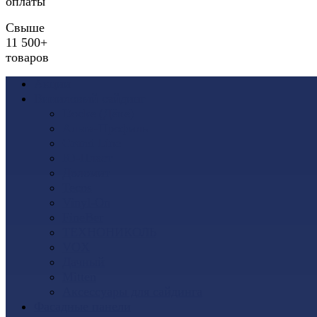
оплаты
Свыше
11 500+
товаров
Акции
Виниловый сайдинг
Docke (Дёке)
Альта-Профиль
Grand Line
Ю-Пласт
Доломит
Tecos
Vinyl-On
FineBer
ТЕХНОНИКОЛЬ
VOX
Дачный
Mitten
Аксессуары для сайдинга
Фасадные панели