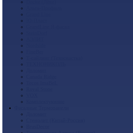
Docke (Дёке)
Альта-Профиль
Grand Line
Ю-Пласт
GrandLine Я-фасад
SteinDorf
АЭЛИТ
Nordside
FineBer
Т-сайдинг (Техоснастка)
ТЕХНОНИКОЛЬ
Доломит
Canada Ridge
Tecos ImaBeL
Royal Stone
VOX
Комплектующие
Фасадные Термопанели
Доломит
Стенолит (Китай-Россия)
BrusDecor
Термопанели Аляска (Россия)