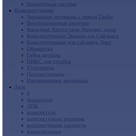
Водосточная система
Комплектующие
Чердачные лестницы с люком Docke
Вентиляционные решётки
Фасадные Аксессуары Доломит декор
Комплектующие Эконом для Сайдинга
Комплектующие для cайдинга Элит
Обрешетка
Гибка металла
ПИКС для столбов
Утеплитель
Пиломатериалы
Изоляционные материалы
Теги
0
Aquasistem
ДПК
архитектура
архитектурные решения
архитектурные элементы
водоотведение