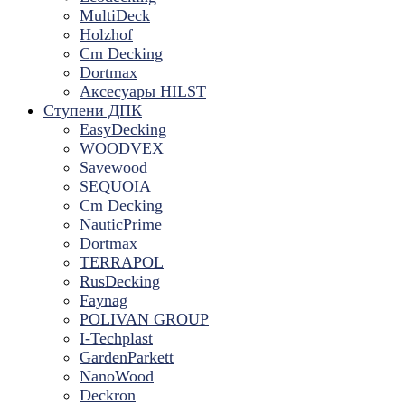
MultiDeck
Holzhof
Cm Decking
Dortmax
Аксесуары HILST
Ступени ДПК
EasyDecking
WOODVEX
Savewood
SEQUOIA
Cm Decking
NauticPrime
Dortmax
TERRAPOL
RusDecking
Faynag
POLIVAN GROUP
I-Techplast
GardenParkett
NanoWood
Deckron