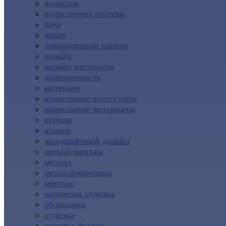
водосток
водосточная система
дача
декор
декоративные панели
дизайн
дизайн интерьера
долговечность
интерьер
кровельные аксессуары
кровельные материалы
кровля
крыша
ландшафтный дизайн
легкий монтаж
металл
металлочерепица
монтаж
наружная отделка
облицовка
отделка
отделка фасада