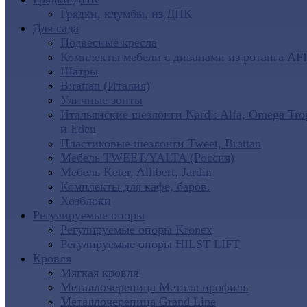
Грядки, клумбы, из ДПК
Для сада
Подвесные кресла
Комплекты мебели с диванами из ротанга AF
Шатры
B:rattan (Италия)
Уличные зонты
Итальянские шезлонги Nardi: Alfa, Omega Tro
и Eden
Пластиковые шезлонги Tweet, Brattan
Мебель TWEET/YALTA (Россия)
Мебель Keter, Allibert, Jardin
Комплекты для кафе, баров.
Хозблоки
Регулируемые опоры
Регулируемые опоры Kronex
Регулируемые опоры HILST LIFT
Кровля
Мягкая кровля
Металлочерепица Металл профиль
Металлочерепица Grand Line