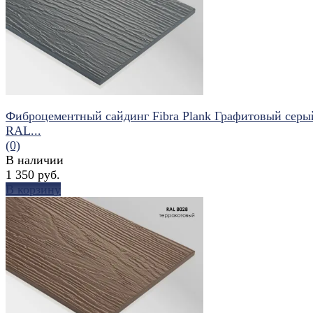
избранное
сравнить
Фиброцементный сайдинг Fibra Plank Графитовый серый
RAL...
(0)
В наличии
1 350 руб.
В корзину
избранное
сравнить