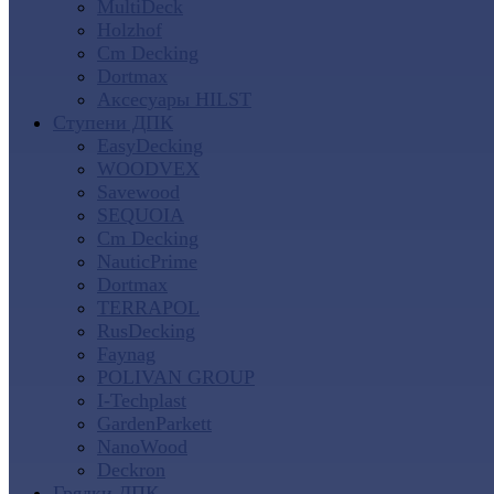
MultiDeck
Holzhof
Cm Decking
Dortmax
Аксесуары HILST
Ступени ДПК
EasyDecking
WOODVEX
Savewood
SEQUOIA
Cm Decking
NauticPrime
Dortmax
TERRAPOL
RusDecking
Faynag
POLIVAN GROUP
I-Techplast
GardenParkett
NanoWood
Deckron
Грядки ДПК