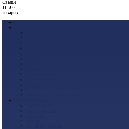
Свыше
11 500+
товаров
Акции
Виниловый сайдинг
Docke (Дёке)
Альта-Профиль
Grand Line
Ю-Пласт
Доломит
Tecos
Vinyl-On
FineBer
ТЕХНОНИКОЛЬ
VOX
Дачный
Mitten
Аксессуары для сайдинга
Фасадные панели
Docke (Дёке)
Альта-Профиль
Grand Line
Ю-Пласт
GrandLine Я-фасад