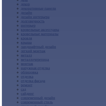
декор
декоративные панели
дизайн
дизайн интерьера
долговечность
интерьер
кровельные аксессуары
кровельные материалы
кровля
крыша
ландшафтный дизайн
легкий монтаж
металл
металлочерепица
монтаж
наружная отделка
облицовка
отделка
отделка фасада
ремонт
сад
сайдинг
современный дизайн
современный стиль