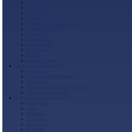
SteinDorf
АЭЛИТ
Nordside
FineBer
Т-сайдинг (Техоснастка)
ТЕХНОНИКОЛЬ
Доломит
Canada Ridge
Tecos ImaBeL
Royal Stone
VOX
Комплектующие
Фасадные Термопанели
Доломит
Стенолит (Китай-Россия)
BrusDecor
Термопанели Аляска (Россия)
Термопанели Zodiac
Фиброцементный сайдинг
Fibra Plank
Panda
SidWood
FCS Group
Фибростар
БЕТЭКО