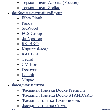
Термопанели Аляска (Россия)
Термопанели Zodiac
Фиброцементный сайдинг
Fibra Plank
Panda
SidWood
FCS Group
Фибростар
БЕТЭКО
Кирисс Фасад
КАНЬОН
Cedral
CM Bord
Decover
Latonit
Мирко
Фасадная плитка
Фасадная Плитка Docke Premium
Фасадная Плитка Docke STANDARD
Фасадная плитка Технониколь
Фасадная плитка Симтер