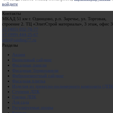
войдите
Контакты
МКАД 51 км г. Одинцово, р.п. Заречье, ул. Торговая,
строение 2. ТЦ «ЭлитСтрой материалы», 3 этаж, офис 3
+7 (495) 032-78-77
+7 (999) 444-25-67
info@saiding77.ru
Разделы
Акции
Виниловый сайдинг
Фасадные панели
Фасадные Термопанели
Фиброцементный сайдинг
Фасадная плитка
Изделия из древесно-полимерного композита (ДПК
Ступени ДПК
Грядки ДПК
Для сада
Регулируемые опоры
Кровля