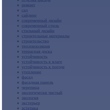
ремонт
сад
сайдинг
современный дизайн
современный стиль
стильный дизайн
строительные материалы
строительство
теплоизоляция
террасная доска
устойчивость
устойчивость к влаге
устойчивость к погоде
утепление
фасад
фасадная панель
черепица
экологически чистый
экология
экстерьер
эстетика