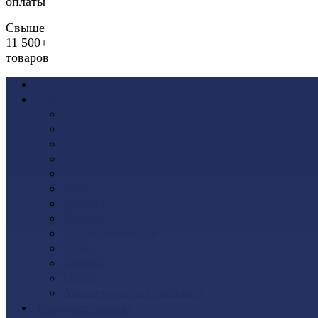
оплаты
Свыше
11 500+
товаров
Акции
Виниловый сайдинг
Docke (Дёке)
Альта-Профиль
Grand Line
Ю-Пласт
Доломит
Tecos
Vinyl-On
FineBer
ТЕХНОНИКОЛЬ
VOX
Дачный
Mitten
Аксессуары для сайдинга
Фасадные панели