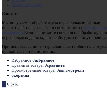
Комплектующие
Соцсети
Мы получаем и обрабатываем персональные данные
посетителей нашего сайта в соответствии с
официальн
политикой
. Если вы не даете согласия на обработку сво
персональных данных,вам необходимо покинуть наш са
При использовании материалов с сайта обязательно ука
прямой ссылки на источник.
Избранное
0
избранное
Сравнить товары
0
сравнить
Просмотренные товары
0
вы смотрели
0
корзина
0
0 руб.