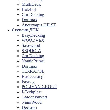
MultiDeck
Holzhof
Cm Decking
Dortmax
Аксесуары HILST
Ступени ДПК
EasyDecking
WOODVEX
Savewood
SEQUOIA
Cm Decking
NauticPrime
Dortmax
TERRAPOL
RusDecking
Faynag
POLIVAN GROUP
I-Techplast
GardenParkett
NanoWood
Deckron