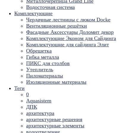
Металлочерепица Grand Line
Водосточная система
Комплектующие
Чердачные лестницы с люком Docke
Вентиляционные решётки
Фасадные Аксессуары Доломит декор
Комплектующие Эконом для Сайдинга
Комплектующие для cайдинга Элит
Обрешетка
Гибка металла
ПИКС для столбов
Утеплитель
Пиломатериалы
Изоляционные материалы
Теги
0
Aquasistem
ДПК
архитектура
архитектурные решения
архитектурные элементы
водоотведение