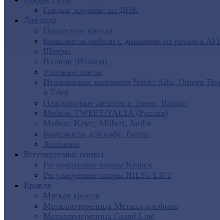
Грядки, клумбы, из ДПК
Для сада
Подвесные кресла
Комплекты мебели с диванами из ротанга AF
Шатры
B:rattan (Италия)
Уличные зонты
Итальянские шезлонги Nardi: Alfa, Omega Tro
и Eden
Пластиковые шезлонги Tweet, Brattan
Мебель TWEET/YALTA (Россия)
Мебель Keter, Allibert, Jardin
Комплекты для кафе, баров.
Хозблоки
Регулируемые опоры
Регулируемые опоры Kronex
Регулируемые опоры HILST LIFT
Кровля
Мягкая кровля
Металлочерепица Металл профиль
Металлочерепица Grand Line