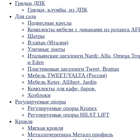
Грядки ДПК
Грядки, клумбы, из ДПК
Для сада
Подвесные кресла
Комплекты мебели с диванами из ротанга AF
Шатры
B:rattan (Италия)
Уличные зонты
Итальянские шезлонги Nardi: Alfa, Omega Tro
и Eden
Пластиковые шезлонги Tweet, Brattan
Мебель TWEET/YALTA (Россия)
Мебель Keter, Allibert, Jardin
Комплекты для кафе, баров.
Хозблоки
Регулируемые опоры
Регулируемые опоры Kronex
Регулируемые опоры HILST LIFT
Кровля
Мягкая кровля
Металлочерепица Металл профиль