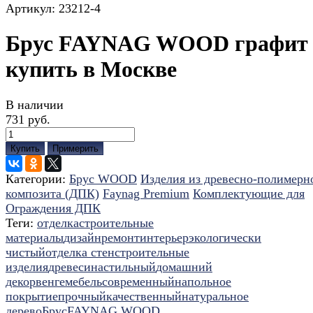
Артикул:
23212-4
Брус FAYNAG WOOD графит
купить в Москве
В наличии
731 руб.
Купить
Примерить
Категории:
Брус WOOD
Изделия из древесно-полимерн
композита (ДПК)
Faynag Premium
Комплектующие для
Ограждения ДПК
Теги:
отделка
строительные
материалы
дизайн
ремонт
интерьер
экологически
чистый
отделка стен
строительные
изделия
древесина
стильный
домашний
декор
венге
мебель
современный
напольное
покрытие
прочный
качественный
натуральное
дерево
Брус
FAYNAG WOOD