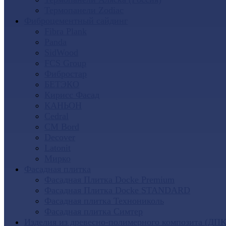
Термопанели Zodiac
Фиброцементный сайдинг
Fibra Plank
Panda
SidWood
FCS Group
Фибростар
БЕТЭКО
Кирисс Фасад
КАНЬОН
Cedral
CM Bord
Decover
Latonit
Мирко
Фасадная плитка
Фасадная Плитка Docke Premium
Фасадная Плитка Docke STANDARD
Фасадная плитка Технониколь
Фасадная плитка Симтер
Изделия из древесно-полимерного композита (ДПК