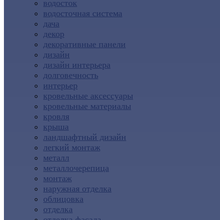
водосток
водосточная система
дача
декор
декоративные панели
дизайн
дизайн интерьера
долговечность
интерьер
кровельные аксессуары
кровельные материалы
кровля
крыша
ландшафтный дизайн
легкий монтаж
металл
металлочерепица
монтаж
наружная отделка
облицовка
отделка
отделка фасада