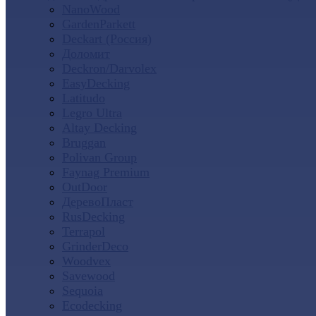
NanoWood
GardenParkett
Deckart (Россия)
Доломит
Deckron/Darvolex
EasyDecking
Latitudo
Legro Ultra
Altay Decking
Bruggan
Polivan Group
Faynag Premium
OutDoor
ДеревоПласт
RusDecking
Terrapol
GrinderDeco
Woodvex
Savewood
Sequoia
Ecodecking