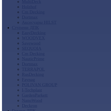
MultiDeck
Holzhof
Cm Decking
Dortmax
Аксесуары HILST
Ступени ДПК
EasyDecking
WOODVEX
Savewood
SEQUOIA
Cm Decking
NauticPrime
Dortmax
TERRAPOL
RusDecking
Faynag
POLIVAN GROUP
I-Techplast
GardenParkett
NanoWood
Deckron
Грядки ДПК