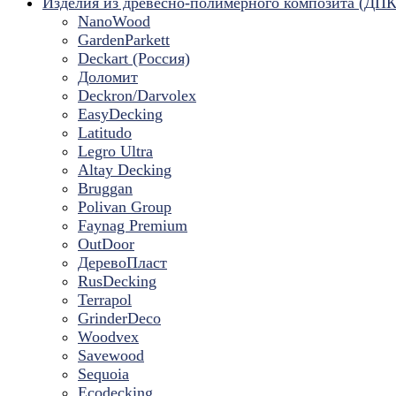
Изделия из древесно-полимерного композита (ДПК
NanoWood
GardenParkett
Deckart (Россия)
Доломит
Deckron/Darvolex
EasyDecking
Latitudo
Legro Ultra
Altay Decking
Bruggan
Polivan Group
Faynag Premium
OutDoor
ДеревоПласт
RusDecking
Terrapol
GrinderDeco
Woodvex
Savewood
Sequoia
Ecodecking