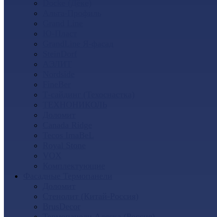
Docke (Дёке)
Альта-Профиль
Grand Line
Ю-Пласт
GrandLine Я-фасад
SteinDorf
АЭЛИТ
Nordside
FineBer
Т-сайдинг (Техоснастка)
ТЕХНОНИКОЛЬ
Доломит
Canada Ridge
Tecos ImaBeL
Royal Stone
VOX
Комплектующие
Фасадные Термопанели
Доломит
Стенолит (Китай-Россия)
BrusDecor
Термопанели Аляска (Россия)