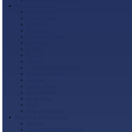
Фасадные панели
Docke (Дёке)
Альта-Профиль
Grand Line
Ю-Пласт
GrandLine Я-фасад
SteinDorf
АЭЛИТ
Nordside
FineBer
Т-сайдинг (Техоснастка)
ТЕХНОНИКОЛЬ
Доломит
Canada Ridge
Tecos ImaBeL
Royal Stone
VOX
Комплектующие
Фасадные Термопанели
Доломит
Стенолит (Китай-Россия)