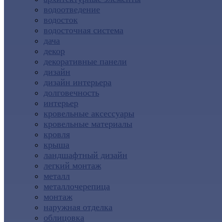
водоотведение
водосток
водосточная система
дача
декор
декоративные панели
дизайн
дизайн интерьера
долговечность
интерьер
кровельные аксессуары
кровельные материалы
кровля
крыша
ландшафтный дизайн
легкий монтаж
металл
металлочерепица
монтаж
наружная отделка
облицовка