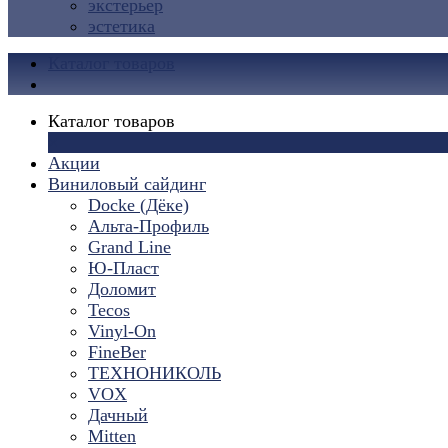
экстерьер
эстетика
Каталог товаров
Каталог товаров
×
Акции
Виниловый сайдинг
Docke (Дёке)
Альта-Профиль
Grand Line
Ю-Пласт
Доломит
Tecos
Vinyl-On
FineBer
ТЕХНОНИКОЛЬ
VOX
Дачный
Mitten