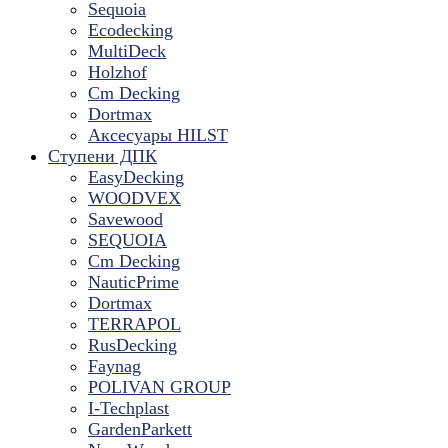
Sequoia
Ecodecking
MultiDeck
Holzhof
Cm Decking
Dortmax
Аксесуары HILST
Ступени ДПК
EasyDecking
WOODVEX
Savewood
SEQUOIA
Cm Decking
NauticPrime
Dortmax
TERRAPOL
RusDecking
Faynag
POLIVAN GROUP
I-Techplast
GardenParkett