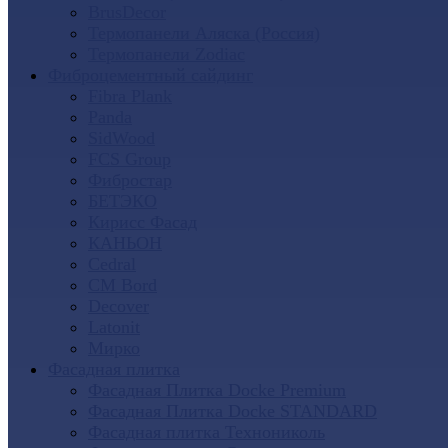
BrusDecor
Термопанели Аляска (Россия)
Термопанели Zodiac
Фиброцементный сайдинг
Fibra Plank
Panda
SidWood
FCS Group
Фибростар
БЕТЭКО
Кирисс Фасад
КАНЬОН
Cedral
CM Bord
Decover
Latonit
Мирко
Фасадная плитка
Фасадная Плитка Docke Premium
Фасадная Плитка Docke STANDARD
Фасадная плитка Технониколь