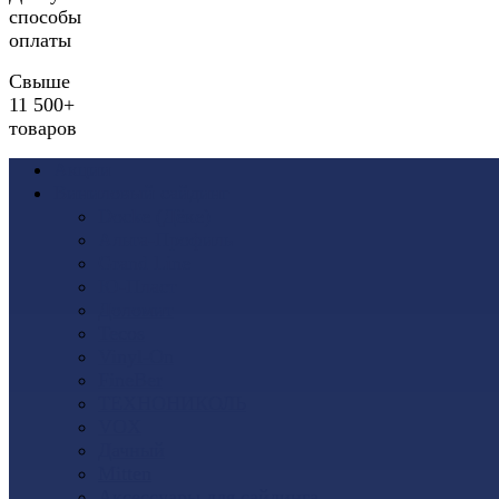
способы
оплаты
Свыше
11 500+
товаров
Акции
Виниловый сайдинг
Docke (Дёке)
Альта-Профиль
Grand Line
Ю-Пласт
Доломит
Tecos
Vinyl-On
FineBer
ТЕХНОНИКОЛЬ
VOX
Дачный
Mitten
Аксессуары для сайдинга