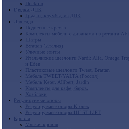
Deckron
Грядки ДПК
Грядки, клумбы, из ДПК
Для сада
Подвесные кресла
Комплекты мебели с диванами из ротанга AF
Шатры
B:rattan (Италия)
Уличные зонты
Итальянские шезлонги Nardi: Alfa, Omega Tro
и Eden
Пластиковые шезлонги Tweet, Brattan
Мебель TWEET/YALTA (Россия)
Мебель Keter, Allibert, Jardin
Комплекты для кафе, баров.
Хозблоки
Регулируемые опоры
Регулируемые опоры Kronex
Регулируемые опоры HILST LIFT
Кровля
Мягкая кровля