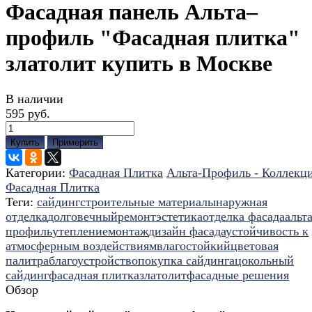
Фасадная панель Альта–
профиль "Фасадная плитка"
златолит купить в Москве
В наличии
595 руб.
Купить
Примерить
Категории:
Фасадная Плитка
Альта-Профиль - Коллекц
Фасадная Плитка
Теги:
сайдинг
строительные материалы
наружная
отделка
долговечный
ремонт
эстетика
отделка фасада
альта
профиль
утепление
монтаж
дизайн фасада
устойчивость к
атмосферным воздействиям
влагостойкий
цветовая
палитра
благоустройство
покупка сайдинга
цокольный
сайдинг
фасадная плитка
златолит
фасадные решения
Обзор