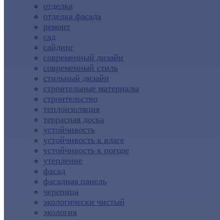
отделка
отделка фасада
ремонт
сад
сайдинг
современный дизайн
современный стиль
стильный дизайн
строительные материалы
строительство
теплоизоляция
террасная доска
устойчивость
устойчивость к влаге
устойчивость к погоде
утепление
фасад
фасадная панель
черепица
экологически чистый
экология