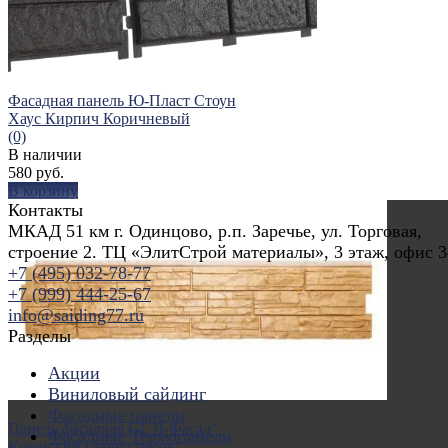
Фасадная панель Ю-Пласт Стоун
Хаус Кирпич Коричневый
(0)
В наличии
580 руб.
В корзину
Контакты
МКАД 51 км г. Одинцово, р.п. Заречье, ул. Торговая,
строение 2. ТЦ «ЭлитСтрой материалы», 3 этаж, офис 3
+7 (495) 032-78-77
избранное
сравнить
+7 (999) 444-25-67
info@saiding77.ru
Разделы
Акции
Виниловый сайдинг
Фасадные панели
Панель фасадная GL Я-Фасад"
Фасадные Термопанели
Крымский сланец песок"