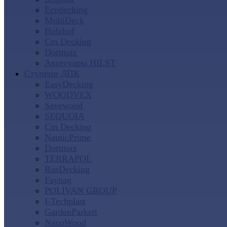
Ecodecking
MultiDeck
Holzhof
Cm Decking
Dortmax
Аксесуары HILST
Ступени ДПК
EasyDecking
WOODVEX
Savewood
SEQUOIA
Cm Decking
NauticPrime
Dortmax
TERRAPOL
RusDecking
Faynag
POLIVAN GROUP
I-Techplast
GardenParkett
NanoWood