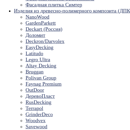
Фасадная плитка Симтер
Изделия из древесно-полимерного композита (ДПК
NanoWood
GardenParkett
Deckart (Россия)
Доломит
Deckron/Darvolex
EasyDecking
Latitudo
Legro Ultra
Altay Decking
Bruggan
Polivan Group
Faynag Premium
OutDoor
ДеревоПласт
RusDecking
Terrapol
GrinderDeco
Woodvex
Savewood