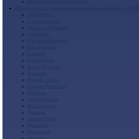
Фасадная плитка Симтер
Изделия из древесно-полимерного композита (ДПК
NanoWood
GardenParkett
Deckart (Россия)
Доломит
Deckron/Darvolex
EasyDecking
Latitudo
Legro Ultra
Altay Decking
Bruggan
Polivan Group
Faynag Premium
OutDoor
ДеревоПласт
RusDecking
Terrapol
GrinderDeco
Woodvex
Savewood
Sequoia