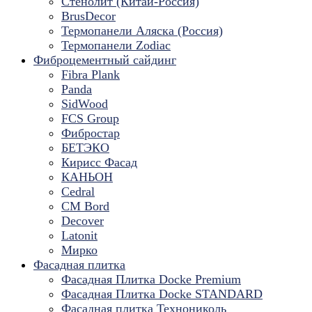
Стенолит (Китай-Россия)
BrusDecor
Термопанели Аляска (Россия)
Термопанели Zodiac
Фиброцементный сайдинг
Fibra Plank
Panda
SidWood
FCS Group
Фибростар
БЕТЭКО
Кирисс Фасад
КАНЬОН
Cedral
CM Bord
Decover
Latonit
Мирко
Фасадная плитка
Фасадная Плитка Docke Premium
Фасадная Плитка Docke STANDARD
Фасадная плитка Технониколь