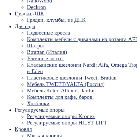
NanoWood
Deckron
Грядки ДПК
Грядки, клумбы, из ДПК
Для сада
Подвесные кресла
Комплекты мебели с диванами из ротанга AF
Шатры
B:rattan (Италия)
Уличные зонты
Итальянские шезлонги Nardi: Alfa, Omega Tro
и Eden
Пластиковые шезлонги Tweet, Brattan
Мебель TWEET/YALTA (Россия)
Мебель Keter, Allibert, Jardin
Комплекты для кафе, баров.
Хозблоки
Регулируемые опоры
Регулируемые опоры Kronex
Регулируемые опоры HILST LIFT
Кровля
Мягкая кровля