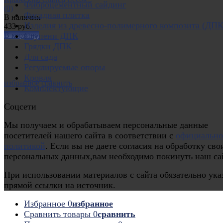
Фиброцементный сайдинг
(0)
Фасадная плитка
В наличии
Изделия из древесно-полимерного композита (ДПК
433 руб.
В корзину
Ступени ДПК
Грядки ДПК
Для сада
Регулируемые опоры
Кровля
избранное
сравнить
Комплектующие
Соцсети
Мы получаем и обрабатываем персональные данные
посетителей нашего сайта в соответствии с
официальн
политикой
. Если вы не даете согласия на обработку сво
персональных данных,вам необходимо покинуть наш са
При использовании материалов с сайта обязательно ука
прямой ссылки на источник.
Избранное
0
избранное
Сравнить товары
0
сравнить