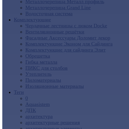
Металлочерепица Металл профиль
Металлочерепица Grand Line
Водосточная система
Комплектующие
Чердачные лестницы с люком Docke
Вентиляционные решётки
Фасадные Аксессуары Доломит декор
Комплектующие Эконом для Сайдинга
Комплектующие для cайдинга Элит
Обрешетка
Гибка металла
ПИКС для столбов
Утеплитель
Пиломатериалы
Изоляционные материалы
Теги
0
Aquasistem
ДПК
архитектура
архитектурные решения
архитектурные элементы