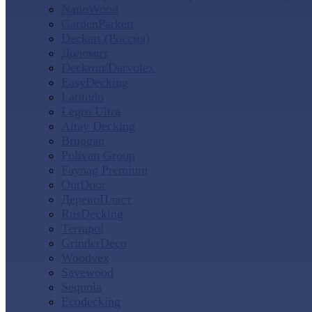
NanoWood
GardenParkett
Deckart (Россия)
Доломит
Deckron/Darvolex
EasyDecking
Latitudo
Legro Ultra
Altay Decking
Bruggan
Polivan Group
Faynag Premium
OutDoor
ДеревоПласт
RusDecking
Terrapol
GrinderDeco
Woodvex
Savewood
Sequoia
Ecodecking