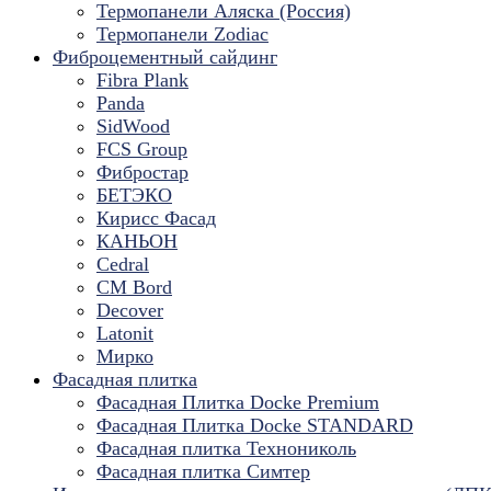
Термопанели Аляска (Россия)
Термопанели Zodiac
Фиброцементный сайдинг
Fibra Plank
Panda
SidWood
FCS Group
Фибростар
БЕТЭКО
Кирисс Фасад
КАНЬОН
Cedral
CM Bord
Decover
Latonit
Мирко
Фасадная плитка
Фасадная Плитка Docke Premium
Фасадная Плитка Docke STANDARD
Фасадная плитка Технониколь
Фасадная плитка Симтер