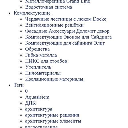
Металлочерепица Grand Line
Водосточная система
Комплектующие
Чердачные лестницы с люком Docke
Вентиляционные решётки
Фасадные Аксессуары Доломит декор
Комплектующие Эконом для Сайдинга
Комплектующие для cайдинга Элит
Обрешетка
Гибка металла
ПИКС для столбов
Утеплитель
Пиломатериалы
Изоляционные материалы
Теги
0
Aquasistem
ДПК
архитектура
архитектурные решения
архитектурные элементы
водоотведение