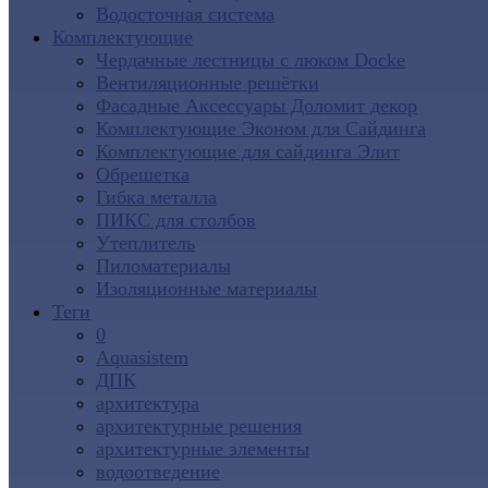
Водосточная система
Комплектующие
Чердачные лестницы с люком Docke
Вентиляционные решётки
Фасадные Аксессуары Доломит декор
Комплектующие Эконом для Сайдинга
Комплектующие для cайдинга Элит
Обрешетка
Гибка металла
ПИКС для столбов
Утеплитель
Пиломатериалы
Изоляционные материалы
Теги
0
Aquasistem
ДПК
архитектура
архитектурные решения
архитектурные элементы
водоотведение