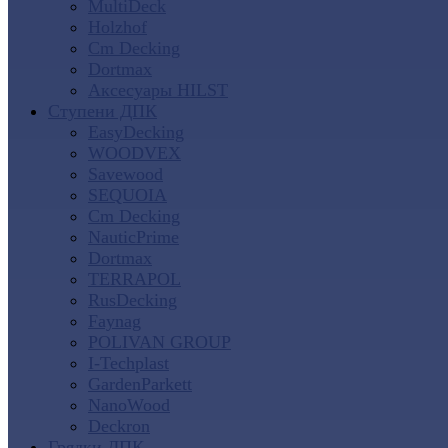
MultiDeck
Holzhof
Cm Decking
Dortmax
Аксесуары HILST
Ступени ДПК
EasyDecking
WOODVEX
Savewood
SEQUOIA
Cm Decking
NauticPrime
Dortmax
TERRAPOL
RusDecking
Faynag
POLIVAN GROUP
I-Techplast
GardenParkett
NanoWood
Deckron
Грядки ДПК