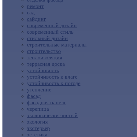
ремонт
сад
сайдинг
современный дизайн
современный стиль
стильный дизайн
строительные материалы
строительство
теплоизоляция
террасная доска
устойчивость
устойчивость к влаге
устойчивость к погоде
утепление
фасад
фасадная панель
черепица
экологически чистый
экология
экстерьер
эстетика