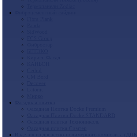
Термопанели Zodiac
Фиброцементный сайдинг
Fibra Plank
Panda
SidWood
FCS Group
Фибростар
БЕТЭКО
Кирисс Фасад
КАНЬОН
Cedral
CM Bord
Decover
Latonit
Мирко
Фасадная плитка
Фасадная Плитка Docke Premium
Фасадная Плитка Docke STANDARD
Фасадная плитка Технониколь
Фасадная плитка Симтер
Изделия из древесно-полимерного композита (ДПК