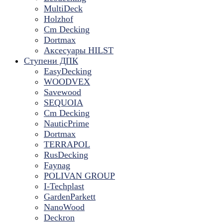
MultiDeck
Holzhof
Cm Decking
Dortmax
Аксесуары HILST
Ступени ДПК
EasyDecking
WOODVEX
Savewood
SEQUOIA
Cm Decking
NauticPrime
Dortmax
TERRAPOL
RusDecking
Faynag
POLIVAN GROUP
I-Techplast
GardenParkett
NanoWood
Deckron