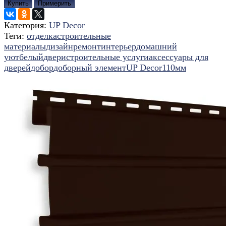
Купить
Примерить
Категория:
UP Decor
Теги:
отделка
строительные
материалы
дизайн
ремонт
интерьер
домашний
уют
белый
двери
строительные услуги
аксессуары для
дверей
добор
доборный элемент
UP Decor
110мм