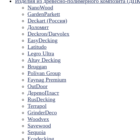
Изделия из древесно-полимерного композита (ДПК
NanoWood
GardenParkett
Deckart (Россия)
Доломит
Deckron/Darvolex
EasyDecking
Latitudo
Legro Ultra
Altay Decking
Bruggan
Polivan Group
Faynag Premium
OutDoor
ДеревоПласт
RusDecking
Terrapol
GrinderDeco
Woodvex
Savewood
Sequoia
Ecodecking