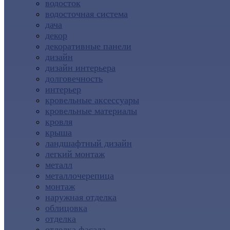
водосток
водосточная система
дача
декор
декоративные панели
дизайн
дизайн интерьера
долговечность
интерьер
кровельные аксессуары
кровельные материалы
кровля
крыша
ландшафтный дизайн
легкий монтаж
металл
металлочерепица
монтаж
наружная отделка
облицовка
отделка
отделка фасада