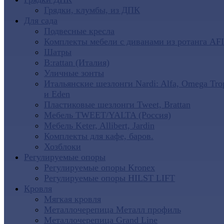
Грядки, клумбы, из ДПК
Для сада
Подвесные кресла
Комплекты мебели с диванами из ротанга AF
Шатры
B:rattan (Италия)
Уличные зонты
Итальянские шезлонги Nardi: Alfa, Omega Tro
и Eden
Пластиковые шезлонги Tweet, Brattan
Мебель TWEET/YALTA (Россия)
Мебель Keter, Allibert, Jardin
Комплекты для кафе, баров.
Хозблоки
Регулируемые опоры
Регулируемые опоры Kronex
Регулируемые опоры HILST LIFT
Кровля
Мягкая кровля
Металлочерепица Металл профиль
Металлочерепица Grand Line