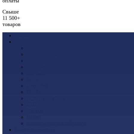
оплаты
Свыше
11 500+
товаров
Акции
Виниловый сайдинг
Docke (Дёке)
Альта-Профиль
Grand Line
Ю-Пласт
Доломит
Tecos
Vinyl-On
FineBer
ТЕХНОНИКОЛЬ
VOX
Дачный
Mitten
Аксессуары для сайдинга
Фасадные панели