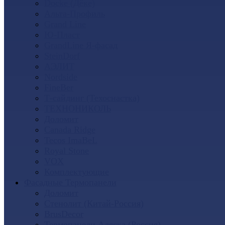
Docke (Дёке)
Альта-Профиль
Grand Line
Ю-Пласт
GrandLine Я-фасад
SteinDorf
АЭЛИТ
Nordside
FineBer
Т-сайдинг (Техоснастка)
ТЕХНОНИКОЛЬ
Доломит
Canada Ridge
Tecos ImaBeL
Royal Stone
VOX
Комплектующие
Фасадные Термопанели
Доломит
Стенолит (Китай-Россия)
BrusDecor
Термопанели Аляска (Россия)