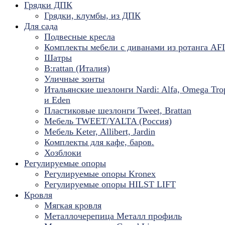
Грядки ДПК
Грядки, клумбы, из ДПК
Для сада
Подвесные кресла
Комплекты мебели с диванами из ротанга AF
Шатры
B:rattan (Италия)
Уличные зонты
Итальянские шезлонги Nardi: Alfa, Omega Tro
и Eden
Пластиковые шезлонги Tweet, Brattan
Мебель TWEET/YALTA (Россия)
Мебель Keter, Allibert, Jardin
Комплекты для кафе, баров.
Хозблоки
Регулируемые опоры
Регулируемые опоры Kronex
Регулируемые опоры HILST LIFT
Кровля
Мягкая кровля
Металлочерепица Металл профиль