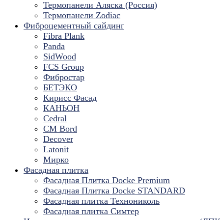
Термопанели Аляска (Россия)
Термопанели Zodiac
Фиброцементный сайдинг
Fibra Plank
Panda
SidWood
FCS Group
Фибростар
БЕТЭКО
Кирисс Фасад
КАНЬОН
Cedral
CM Bord
Decover
Latonit
Мирко
Фасадная плитка
Фасадная Плитка Docke Premium
Фасадная Плитка Docke STANDARD
Фасадная плитка Технониколь
Фасадная плитка Симтер