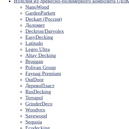
Изделия из древесно-полимерного композита (ДПК
NanoWood
GardenParkett
Deckart (Россия)
Доломит
Deckron/Darvolex
EasyDecking
Latitudo
Legro Ultra
Altay Decking
Bruggan
Polivan Group
Faynag Premium
OutDoor
ДеревоПласт
RusDecking
Terrapol
GrinderDeco
Woodvex
Savewood
Sequoia
Ecodecking