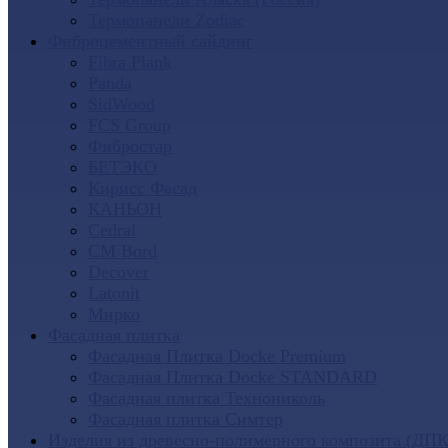
Термопанели Zodiac
Фиброцементный сайдинг
Fibra Plank
Panda
SidWood
FCS Group
Фибростар
БЕТЭКО
Кирисс Фасад
КАНЬОН
Cedral
CM Bord
Decover
Latonit
Мирко
Фасадная плитка
Фасадная Плитка Docke Premium
Фасадная Плитка Docke STANDARD
Фасадная плитка Технониколь
Фасадная плитка Симтер
Изделия из древесно-полимерного композита (ДПК