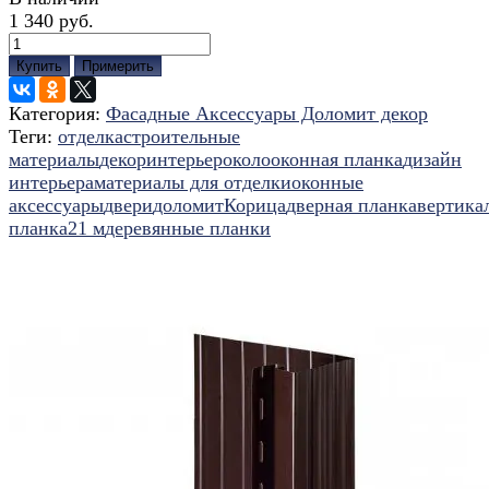
1 340 руб.
Купить
Примерить
Категория:
Фасадные Аксессуары Доломит декор
Теги:
отделка
строительные
материалы
декор
интерьер
околооконная планка
дизайн
интерьера
материалы для отделки
оконные
аксессуары
двери
доломит
Корица
дверная планка
вертика
планка
2
1 м
деревянные планки