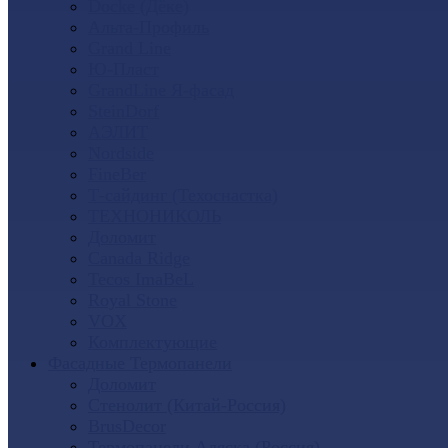
Docke (Дёке)
Альта-Профиль
Grand Line
Ю-Пласт
GrandLine Я-фасад
SteinDorf
АЭЛИТ
Nordside
FineBer
Т-сайдинг (Техоснастка)
ТЕХНОНИКОЛЬ
Доломит
Canada Ridge
Tecos ImaBeL
Royal Stone
VOX
Комплектующие
Фасадные Термопанели
Доломит
Стенолит (Китай-Россия)
BrusDecor
Термопанели Аляска (Россия)