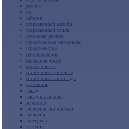
ремонт
сад
сайдинг
современный дизайн
современный стиль
стильный дизайн
строительные материалы
строительство
теплоизоляция
террасная доска
устойчивость
устойчивость к влаге
устойчивость к погоде
утепление
фасад
фасадная панель
черепица
экологически чистый
экология
экстерьер
эстетика