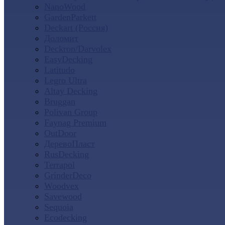
NanoWood
GardenParkett
Deckart (Россия)
Доломит
Deckron/Darvolex
EasyDecking
Latitudo
Legro Ultra
Altay Decking
Bruggan
Polivan Group
Faynag Premium
OutDoor
ДеревоПласт
RusDecking
Terrapol
GrinderDeco
Woodvex
Savewood
Sequoia
Ecodecking