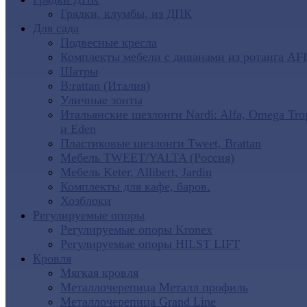
Грядки, клумбы, из ДПК
Для сада
Подвесные кресла
Комплекты мебели с диванами из ротанга AF
Шатры
B:rattan (Италия)
Уличные зонты
Итальянские шезлонги Nardi: Alfa, Omega Tro
и Eden
Пластиковые шезлонги Tweet, Brattan
Мебель TWEET/YALTA (Россия)
Мебель Keter, Allibert, Jardin
Комплекты для кафе, баров.
Хозблоки
Регулируемые опоры
Регулируемые опоры Kronex
Регулируемые опоры HILST LIFT
Кровля
Мягкая кровля
Металлочерепица Металл профиль
Металлочерепица Grand Line