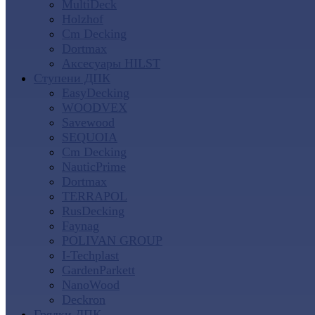
MultiDeck
Holzhof
Cm Decking
Dortmax
Аксесуары HILST
Ступени ДПК
EasyDecking
WOODVEX
Savewood
SEQUOIA
Cm Decking
NauticPrime
Dortmax
TERRAPOL
RusDecking
Faynag
POLIVAN GROUP
I-Techplast
GardenParkett
NanoWood
Deckron
Грядки ДПК