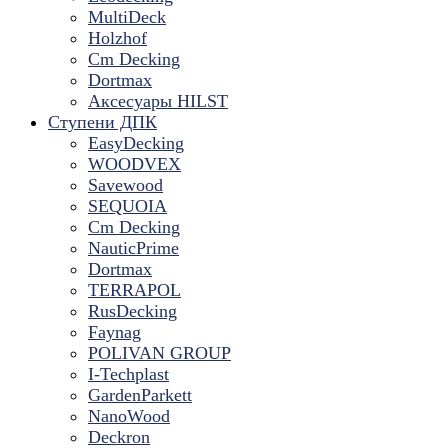
MultiDeck
Holzhof
Cm Decking
Dortmax
Аксесуары HILST
Ступени ДПК
EasyDecking
WOODVEX
Savewood
SEQUOIA
Cm Decking
NauticPrime
Dortmax
TERRAPOL
RusDecking
Faynag
POLIVAN GROUP
I-Techplast
GardenParkett
NanoWood
Deckron