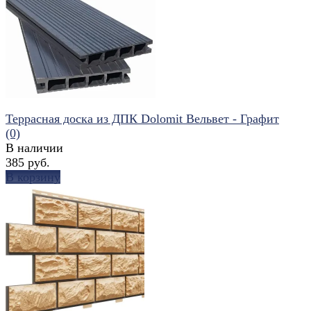
избранное
сравнить
Террасная доска из ДПК Dolomit Вельвет - Графит
(0)
В наличии
385 руб.
В корзину
избранное
сравнить