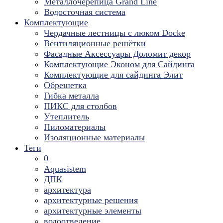
Металлочерепица Grand Line
Водосточная система
Комплектующие
Чердачные лестницы с люком Docke
Вентиляционные решётки
Фасадные Аксессуары Доломит декор
Комплектующие Эконом для Сайдинга
Комплектующие для cайдинга Элит
Обрешетка
Гибка металла
ПИКС для столбов
Утеплитель
Пиломатериалы
Изоляционные материалы
Теги
0
Aquasistem
ДПК
архитектура
архитектурные решения
архитектурные элементы
водоотведение