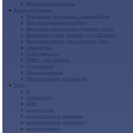
Водосточная система
Комплектующие
Чердачные лестницы с люком Docke
Вентиляционные решётки
Фасадные Аксессуары Доломит декор
Комплектующие Эконом для Сайдинга
Комплектующие для cайдинга Элит
Обрешетка
Гибка металла
ПИКС для столбов
Утеплитель
Пиломатериалы
Изоляционные материалы
Теги
0
Aquasistem
ДПК
архитектура
архитектурные решения
архитектурные элементы
водоотведение