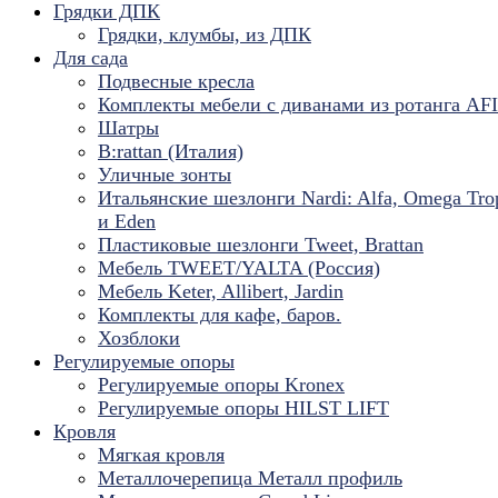
Грядки ДПК
Грядки, клумбы, из ДПК
Для сада
Подвесные кресла
Комплекты мебели с диванами из ротанга AF
Шатры
B:rattan (Италия)
Уличные зонты
Итальянские шезлонги Nardi: Alfa, Omega Tro
и Eden
Пластиковые шезлонги Tweet, Brattan
Мебель TWEET/YALTA (Россия)
Мебель Keter, Allibert, Jardin
Комплекты для кафе, баров.
Хозблоки
Регулируемые опоры
Регулируемые опоры Kronex
Регулируемые опоры HILST LIFT
Кровля
Мягкая кровля
Металлочерепица Металл профиль