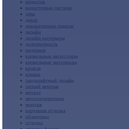
водосток
водосточная система
дача
декор
декоративные панели
дизайн
дизайн интерьера
долговечность
интерьер
кровельные аксессуары
кровельные материалы
кровля
крыша
ландшафтный дизайн
легкий монтаж
металл
металлочерепица
монтаж
наружная отделка
облицовка
отделка
отделка фасада