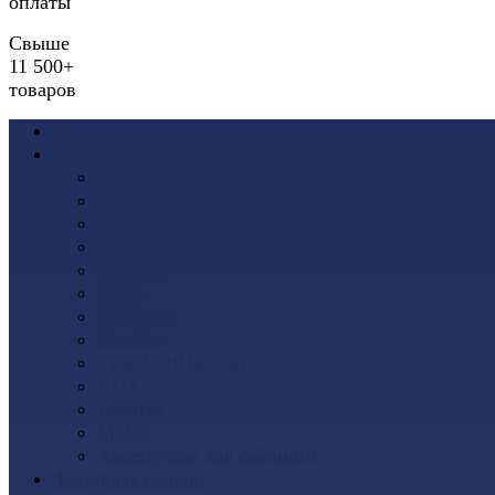
оплаты
Свыше
11 500+
товаров
Акции
Виниловый сайдинг
Docke (Дёке)
Альта-Профиль
Grand Line
Ю-Пласт
Доломит
Tecos
Vinyl-On
FineBer
ТЕХНОНИКОЛЬ
VOX
Дачный
Mitten
Аксессуары для сайдинга
Фасадные панели