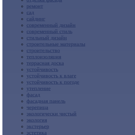
ремонт
сад
сайдинг
современный дизайн
современный стиль
стильный дизайн
строительные материалы
строительство
теплоизоляция
террасная доска
устойчивость
устойчивость к влаге
устойчивость к погоде
утепление
фасад
фасадная панель
черепица
экологически чистый
экология
экстерьер
эстетика