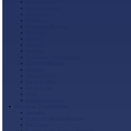
Docke (Дёке)
Альта-Профиль
Grand Line
Ю-Пласт
GrandLine Я-фасад
SteinDorf
АЭЛИТ
Nordside
FineBer
Т-сайдинг (Техоснастка)
ТЕХНОНИКОЛЬ
Доломит
Canada Ridge
Tecos ImaBeL
Royal Stone
VOX
Комплектующие
Фасадные Термопанели
Доломит
Стенолит (Китай-Россия)
BrusDecor
Термопанели Аляска (Россия)