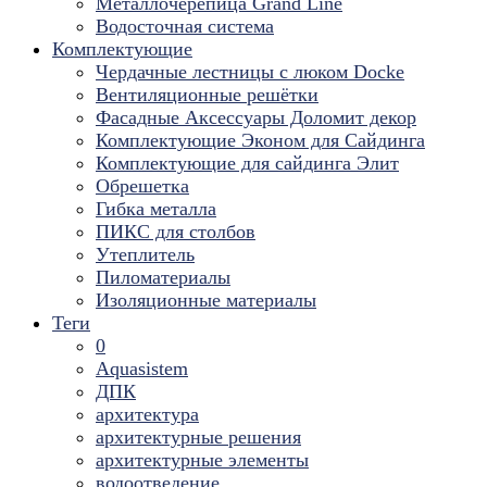
Металлочерепица Grand Line
Водосточная система
Комплектующие
Чердачные лестницы с люком Docke
Вентиляционные решётки
Фасадные Аксессуары Доломит декор
Комплектующие Эконом для Сайдинга
Комплектующие для cайдинга Элит
Обрешетка
Гибка металла
ПИКС для столбов
Утеплитель
Пиломатериалы
Изоляционные материалы
Теги
0
Aquasistem
ДПК
архитектура
архитектурные решения
архитектурные элементы
водоотведение