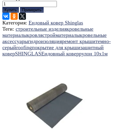
Купить
Примерить
Категория:
Ендовый ковер Shinglas
Теги:
строительные изделия
кровельные
материалы
кровля
стройматериалы
кровельные
аксессуары
гидроизоляция
ремонт крыши
темно-
серый
roofing
покрытие для крыши
защитный
ковер
SHINGLAS
Ендовный ковер
рулон 10х1м