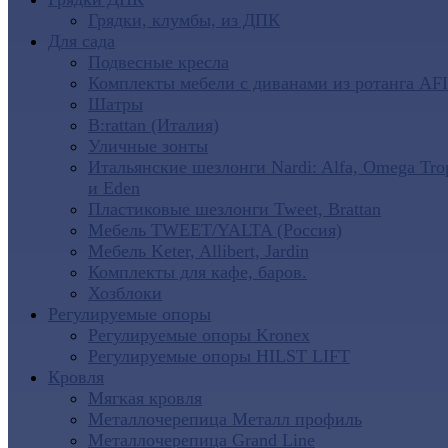
Грядки, клумбы, из ДПК
Для сада
Подвесные кресла
Комплекты мебели с диванами из ротанга AF
Шатры
B:rattan (Италия)
Уличные зонты
Итальянские шезлонги Nardi: Alfa, Omega Tro
и Eden
Пластиковые шезлонги Tweet, Brattan
Мебель TWEET/YALTA (Россия)
Мебель Keter, Allibert, Jardin
Комплекты для кафе, баров.
Хозблоки
Регулируемые опоры
Регулируемые опоры Kronex
Регулируемые опоры HILST LIFT
Кровля
Мягкая кровля
Металлочерепица Металл профиль
Металлочерепица Grand Line