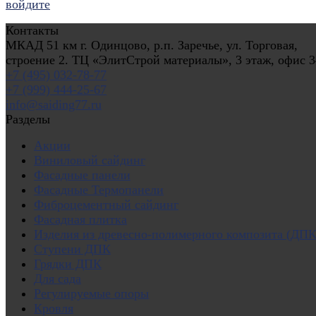
войдите
Контакты
МКАД 51 км г. Одинцово, р.п. Заречье, ул. Торговая,
строение 2. ТЦ «ЭлитСтрой материалы», 3 этаж, офис 3
+7 (495) 032-78-77
+7 (999) 444-25-67
info@saiding77.ru
Разделы
Акции
Виниловый сайдинг
Фасадные панели
Фасадные Термопанели
Фиброцементный сайдинг
Фасадная плитка
Изделия из древесно-полимерного композита (ДПК
Ступени ДПК
Грядки ДПК
Для сада
Регулируемые опоры
Кровля