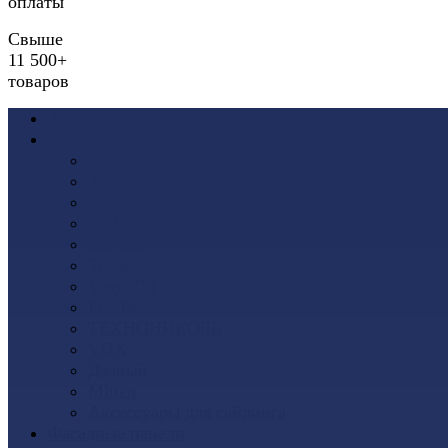
оплаты
Свыше
11 500+
товаров
Акции
Виниловый сайдинг
Docke (Дёке)
Альта-Профиль
Grand Line
Ю-Пласт
Доломит
Tecos
Vinyl-On
FineBer
ТЕХНОНИКОЛЬ
VOX
Дачный
Mitten
Аксессуары для сайдинга
Фасадные панели