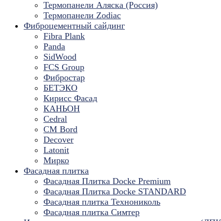
Термопанели Аляска (Россия)
Термопанели Zodiac
Фиброцементный сайдинг
Fibra Plank
Panda
SidWood
FCS Group
Фибростар
БЕТЭКО
Кирисс Фасад
КАНЬОН
Cedral
CM Bord
Decover
Latonit
Мирко
Фасадная плитка
Фасадная Плитка Docke Premium
Фасадная Плитка Docke STANDARD
Фасадная плитка Технониколь
Фасадная плитка Симтер