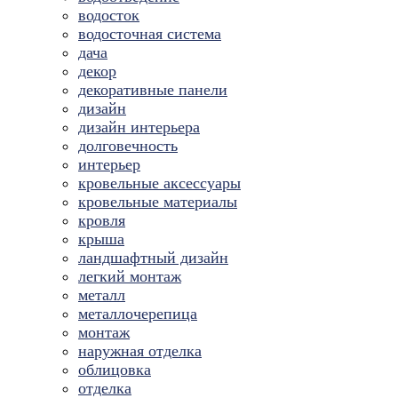
водосток
водосточная система
дача
декор
декоративные панели
дизайн
дизайн интерьера
долговечность
интерьер
кровельные аксессуары
кровельные материалы
кровля
крыша
ландшафтный дизайн
легкий монтаж
металл
металлочерепица
монтаж
наружная отделка
облицовка
отделка