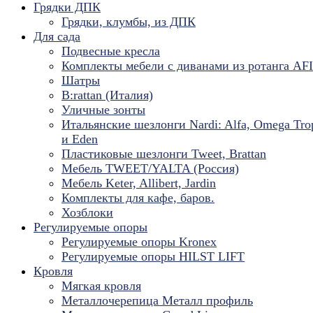
Грядки ДПК
Грядки, клумбы, из ДПК
Для сада
Подвесные кресла
Комплекты мебели с диванами из ротанга AF
Шатры
B:rattan (Италия)
Уличные зонты
Итальянские шезлонги Nardi: Alfa, Omega Tro
и Eden
Пластиковые шезлонги Tweet, Brattan
Мебель TWEET/YALTA (Россия)
Мебель Keter, Allibert, Jardin
Комплекты для кафе, баров.
Хозблоки
Регулируемые опоры
Регулируемые опоры Kronex
Регулируемые опоры HILST LIFT
Кровля
Мягкая кровля
Металлочерепица Металл профиль