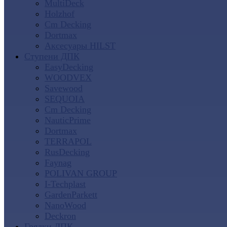
MultiDeck
Holzhof
Cm Decking
Dortmax
Аксесуары HILST
Ступени ДПК
EasyDecking
WOODVEX
Savewood
SEQUOIA
Cm Decking
NauticPrime
Dortmax
TERRAPOL
RusDecking
Faynag
POLIVAN GROUP
I-Techplast
GardenParkett
NanoWood
Deckron
Грядки ДПК