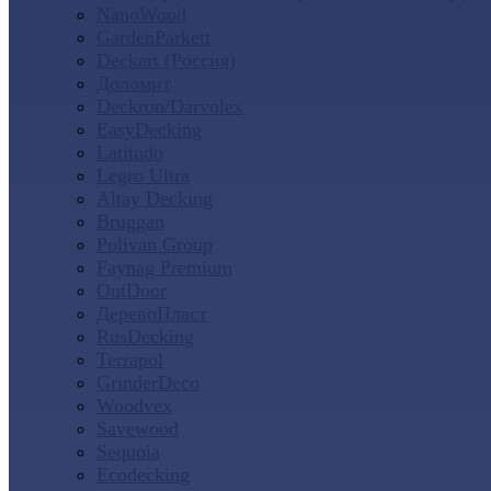
NanoWood
GardenParkett
Deckart (Россия)
Доломит
Deckron/Darvolex
EasyDecking
Latitudo
Legro Ultra
Altay Decking
Bruggan
Polivan Group
Faynag Premium
OutDoor
ДеревоПласт
RusDecking
Terrapol
GrinderDeco
Woodvex
Savewood
Sequoia
Ecodecking