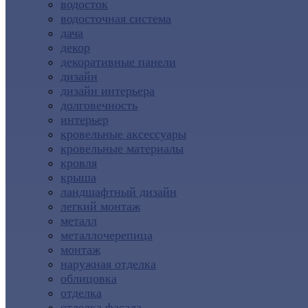
водосток
водосточная система
дача
декор
декоративные панели
дизайн
дизайн интерьера
долговечность
интерьер
кровельные аксессуары
кровельные материалы
кровля
крыша
ландшафтный дизайн
легкий монтаж
металл
металлочерепица
монтаж
наружная отделка
облицовка
отделка
отделка фасада