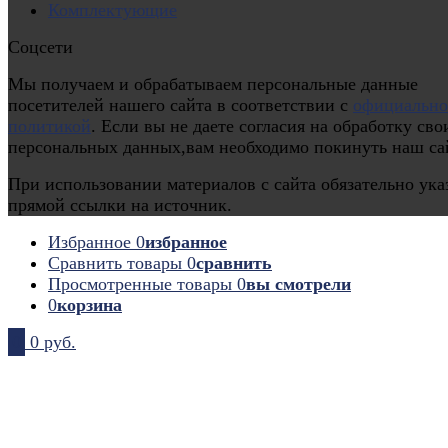
Комплектующие
Соцсети
Мы получаем и обрабатываем персональные данные
посетителей нашего сайта в соответствии с
официальн
политикой
. Если вы не даете согласия на обработку сво
персональных данных,вам необходимо покинуть наш са
При использовании материалов с сайта обязательно ука
прямой ссылки на источник.
Избранное
0
избранное
Сравнить товары
0
сравнить
Просмотренные товары
0
вы смотрели
0
корзина
0
0 руб.