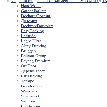
Изделия из древесно-полимерного композита (ДПК
NanoWood
GardenParkett
Deckart (Россия)
Доломит
Deckron/Darvolex
EasyDecking
Latitudo
Legro Ultra
Altay Decking
Bruggan
Polivan Group
Faynag Premium
OutDoor
ДеревоПласт
RusDecking
Terrapol
GrinderDeco
Woodvex
Savewood
Sequoia
Ecodecking