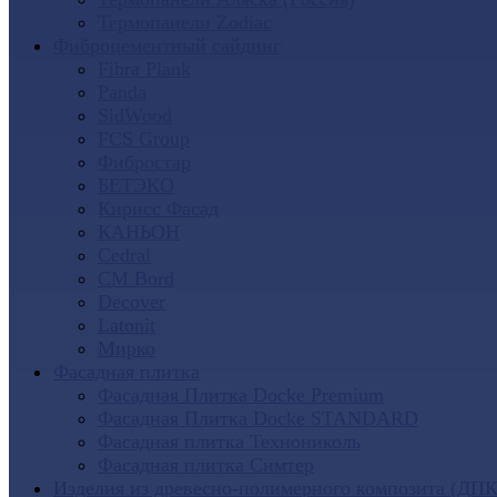
Термопанели Zodiac
Фиброцементный сайдинг
Fibra Plank
Panda
SidWood
FCS Group
Фибростар
БЕТЭКО
Кирисс Фасад
КАНЬОН
Cedral
CM Bord
Decover
Latonit
Мирко
Фасадная плитка
Фасадная Плитка Docke Premium
Фасадная Плитка Docke STANDARD
Фасадная плитка Технониколь
Фасадная плитка Симтер
Изделия из древесно-полимерного композита (ДПК