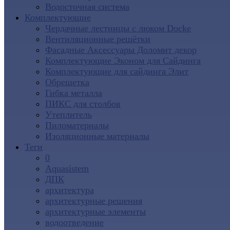
Водосточная система
Комплектующие
Чердачные лестницы с люком Docke
Вентиляционные решётки
Фасадные Аксессуары Доломит декор
Комплектующие Эконом для Сайдинга
Комплектующие для cайдинга Элит
Обрешетка
Гибка металла
ПИКС для столбов
Утеплитель
Пиломатериалы
Изоляционные материалы
Теги
0
Aquasistem
ДПК
архитектура
архитектурные решения
архитектурные элементы
водоотведение