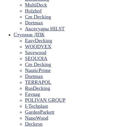
MultiDeck
Holzhof
Cm Decking
Dortmax
Аксесуары HILST
Ступени ДПК
EasyDecking
WOODVEX
Savewood
SEQUOIA
Cm Decking
NauticPrime
Dortmax
TERRAPOL
RusDecking
Faynag
POLIVAN GROUP
I-Techplast
GardenParkett
NanoWood
Deckron