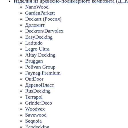
Изделия из древесно-полимерного композита (ДПК
NanoWood
GardenParkett
Deckart (Россия)
Доломит
Deckron/Darvolex
EasyDecking
Latitudo
Legro Ultra
Altay Decking
Bruggan
Polivan Group
Faynag Premium
OutDoor
ДеревоПласт
RusDecking
Terrapol
GrinderDeco
Woodvex
Savewood
Sequoia
Ecodecking