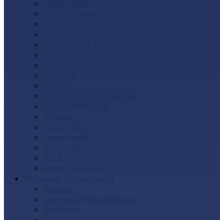
Docke (Дёке)
Альта-Профиль
Grand Line
Ю-Пласт
GrandLine Я-фасад
SteinDorf
АЭЛИТ
Nordside
FineBer
Т-сайдинг (Техоснастка)
ТЕХНОНИКОЛЬ
Доломит
Canada Ridge
Tecos ImaBeL
Royal Stone
VOX
Комплектующие
Фасадные Термопанели
Доломит
Стенолит (Китай-Россия)
BrusDecor
Термопанели Аляска (Россия)