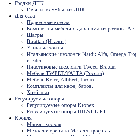
Грядки ДПК
Грядки, клумбы, из ДПК
Для сада
Подвесные кресла
Комплекты мебели с диванами из ротанга AF
Шатры
B:rattan (Италия)
Уличные зонты
Итальянские шезлонги Nardi: Alfa, Omega Tro
и Eden
Пластиковые шезлонги Tweet, Brattan
Мебель TWEET/YALTA (Россия)
Мебель Keter, Allibert, Jardin
Комплекты для кафе, баров.
Хозблоки
Регулируемые опоры
Регулируемые опоры Kronex
Регулируемые опоры HILST LIFT
Кровля
Мягкая кровля
Металлочерепица Металл профиль