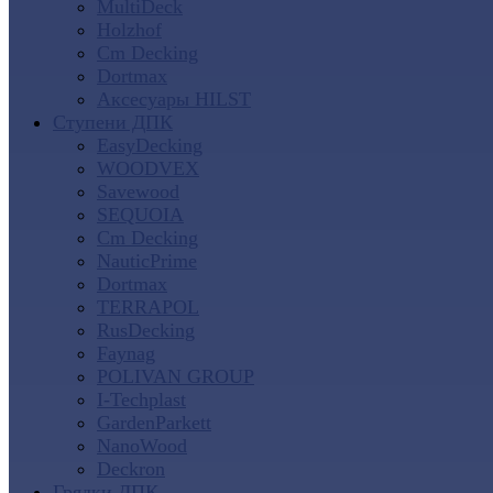
MultiDeck
Holzhof
Cm Decking
Dortmax
Аксесуары HILST
Ступени ДПК
EasyDecking
WOODVEX
Savewood
SEQUOIA
Cm Decking
NauticPrime
Dortmax
TERRAPOL
RusDecking
Faynag
POLIVAN GROUP
I-Techplast
GardenParkett
NanoWood
Deckron
Грядки ДПК