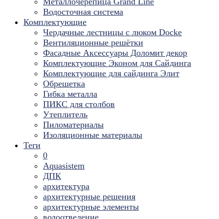
Металлочерепица Grand Line
Водосточная система
Комплектующие
Чердачные лестницы с люком Docke
Вентиляционные решётки
Фасадные Аксессуары Доломит декор
Комплектующие Эконом для Сайдинга
Комплектующие для cайдинга Элит
Обрешетка
Гибка металла
ПИКС для столбов
Утеплитель
Пиломатериалы
Изоляционные материалы
Теги
0
Aquasistem
ДПК
архитектура
архитектурные решения
архитектурные элементы
водоотведение