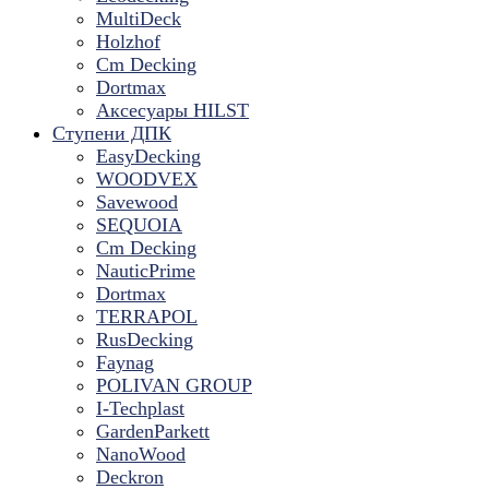
MultiDeck
Holzhof
Cm Decking
Dortmax
Аксесуары HILST
Ступени ДПК
EasyDecking
WOODVEX
Savewood
SEQUOIA
Cm Decking
NauticPrime
Dortmax
TERRAPOL
RusDecking
Faynag
POLIVAN GROUP
I-Techplast
GardenParkett
NanoWood
Deckron