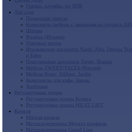
Грядки, клумбы, из ДПК
Для сада
Подвесные кресла
Комплекты мебели с диванами из ротанга AF
Шатры
B:rattan (Италия)
Уличные зонты
Итальянские шезлонги Nardi: Alfa, Omega Tro
и Eden
Пластиковые шезлонги Tweet, Brattan
Мебель TWEET/YALTA (Россия)
Мебель Keter, Allibert, Jardin
Комплекты для кафе, баров.
Хозблоки
Регулируемые опоры
Регулируемые опоры Kronex
Регулируемые опоры HILST LIFT
Кровля
Мягкая кровля
Металлочерепица Металл профиль
Металлочерепица Grand Line