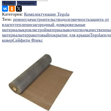
Купить
Примерить
Категория:
Комплектующие Tegola
Теги:
ремонт
дача
строительство
долговечность
защита от
влаги
утепление
загородный дом
кровельные
материалы
кровля
стройматериалы
водоотвод
качественны
материалы
терракотовый
покрытие для крыши
Tegola
енд
ковер
Сейфити Флекс