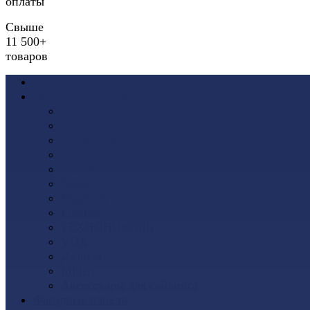
оплаты
Свыше
11 500+
товаров
Акции
Виниловый сайдинг
Docke (Дёке)
Альта-Профиль
Grand Line
Ю-Пласт
Доломит
Tecos
Vinyl-On
FineBer
ТЕХНОНИКОЛЬ
VOX
Дачный
Mitten
Аксессуары для сайдинга
Фасадные панели