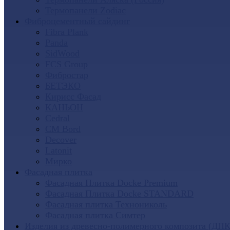
Термопанели Zodiac
Фиброцементный сайдинг
Fibra Plank
Panda
SidWood
FCS Group
Фибростар
БЕТЭКО
Кирисс Фасад
КАНЬОН
Cedral
CM Bord
Decover
Latonit
Мирко
Фасадная плитка
Фасадная Плитка Docke Premium
Фасадная Плитка Docke STANDARD
Фасадная плитка Технониколь
Фасадная плитка Симтер
Изделия из древесно-полимерного композита (ДПК