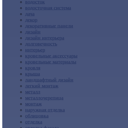
водосток
водосточная система
дача
декор
декоративные панели
дизайн
дизайн интерьера
долговечность
интерьер
кровельные аксессуары
кровельные материалы
кровля
крыша
ландшафтный дизайн
легкий монтаж
металл
металлочерепица
монтаж
наружная отделка
облицовка
отделка
отделка фасада