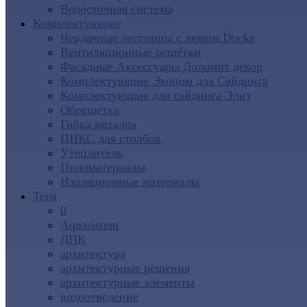
Водосточная система
Комплектующие
Чердачные лестницы с люком Docke
Вентиляционные решётки
Фасадные Аксессуары Доломит декор
Комплектующие Эконом для Сайдинга
Комплектующие для cайдинга Элит
Обрешетка
Гибка металла
ПИКС для столбов
Утеплитель
Пиломатериалы
Изоляционные материалы
Теги
0
Aquasistem
ДПК
архитектура
архитектурные решения
архитектурные элементы
водоотведение