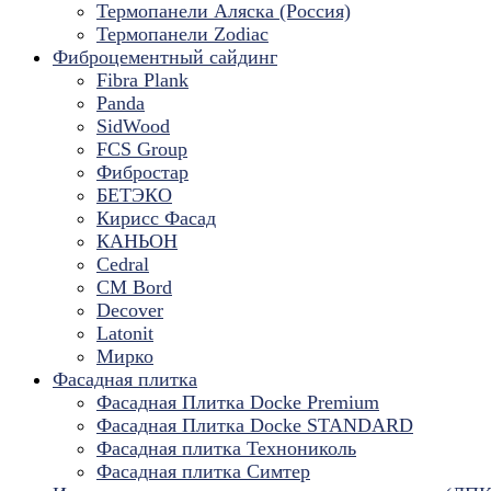
Термопанели Аляска (Россия)
Термопанели Zodiac
Фиброцементный сайдинг
Fibra Plank
Panda
SidWood
FCS Group
Фибростар
БЕТЭКО
Кирисс Фасад
КАНЬОН
Cedral
CM Bord
Decover
Latonit
Мирко
Фасадная плитка
Фасадная Плитка Docke Premium
Фасадная Плитка Docke STANDARD
Фасадная плитка Технониколь
Фасадная плитка Симтер