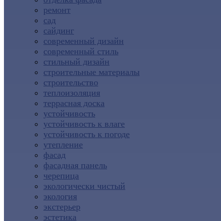
ремонт
сад
сайдинг
современный дизайн
современный стиль
стильный дизайн
строительные материалы
строительство
теплоизоляция
террасная доска
устойчивость
устойчивость к влаге
устойчивость к погоде
утепление
фасад
фасадная панель
черепица
экологически чистый
экология
экстерьер
эстетика