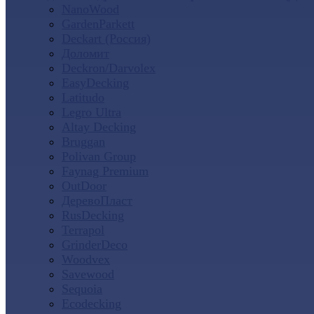
NanoWood
GardenParkett
Deckart (Россия)
Доломит
Deckron/Darvolex
EasyDecking
Latitudo
Legro Ultra
Altay Decking
Bruggan
Polivan Group
Faynag Premium
OutDoor
ДеревоПласт
RusDecking
Terrapol
GrinderDeco
Woodvex
Savewood
Sequoia
Ecodecking