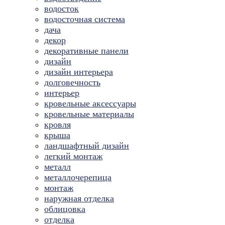
водосток
водосточная система
дача
декор
декоративные панели
дизайн
дизайн интерьера
долговечность
интерьер
кровельные аксессуары
кровельные материалы
кровля
крыша
ландшафтный дизайн
легкий монтаж
металл
металлочерепица
монтаж
наружная отделка
облицовка
отделка