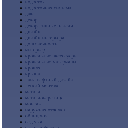
водосток
водосточная система
дача
декор
декоративные панели
дизайн
дизайн интерьера
долговечность
интерьер
кровельные аксессуары
кровельные материалы
кровля
крыша
ландшафтный дизайн
легкий монтаж
металл
металлочерепица
монтаж
наружная отделка
облицовка
отделка
отделка фасада