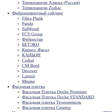
Термопанели Аляска (Россия)
Термопанели Zodiac
Фиброцементный сайдинг
Fibra Plank
Panda
SidWood
FCS Group
Фибростар
БЕТЭКО
Кирисс Фасад
КАНЬОН
Cedral
CM Bord
Decover
Latonit
Мирко
Фасадная плитка
Фасадная Плитка Docke Premium
Фасадная Плитка Docke STANDARD
Фасадная плитка Технониколь
Фасадная плитка Симтер