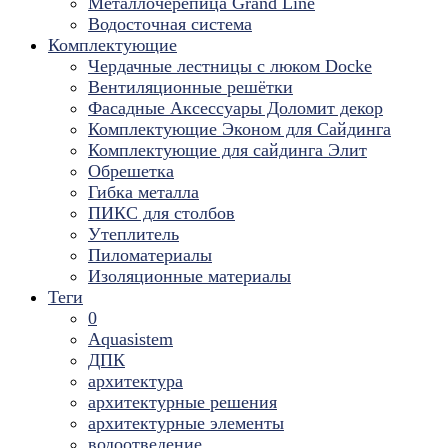
Металлочерепица Grand Line
Водосточная система
Комплектующие
Чердачные лестницы с люком Docke
Вентиляционные решётки
Фасадные Аксессуары Доломит декор
Комплектующие Эконом для Сайдинга
Комплектующие для cайдинга Элит
Обрешетка
Гибка металла
ПИКС для столбов
Утеплитель
Пиломатериалы
Изоляционные материалы
Теги
0
Aquasistem
ДПК
архитектура
архитектурные решения
архитектурные элементы
водоотведение