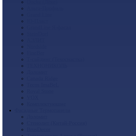
Docke (Дёке)
Альта-Профиль
Grand Line
Ю-Пласт
GrandLine Я-фасад
SteinDorf
АЭЛИТ
Nordside
FineBer
Т-сайдинг (Техоснастка)
ТЕХНОНИКОЛЬ
Доломит
Canada Ridge
Tecos ImaBeL
Royal Stone
VOX
Комплектующие
Фасадные Термопанели
Доломит
Стенолит (Китай-Россия)
BrusDecor
Термопанели Аляска (Россия)