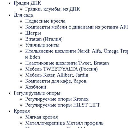
Грядки ДПК
Грядки, клумбы, из ДПК
Для сада
Подвесные кресла
Комплекты мебели с диванами из ротанга AF
Шатры
B:rattan (Италия)
Уличные зонты
Итальянские шезлонги Nardi: Alfa, Omega Tro
и Eden
Пластиковые шезлонги Tweet, Brattan
Мебель TWEET/YALTA (Россия)
Мебель Keter, Allibert, Jardin
Комплекты для кафе, баров.
Хозблоки
Регулируемые опоры
Регулируемые опоры Kronex
Регулируемые опоры HILST LIFT
Кровля
Мягкая кровля
Металлочерепица Металл профиль