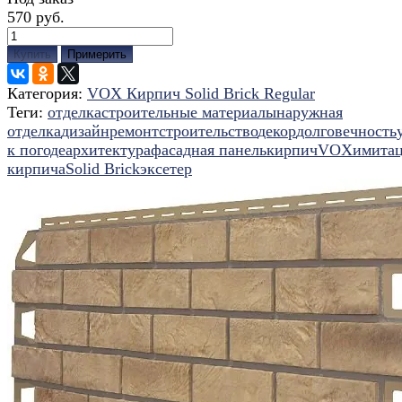
570 руб.
Купить
Примерить
Категория:
VOX Кирпич Solid Brick Regular
Теги:
отделка
строительные материалы
наружная
отделка
дизайн
ремонт
строительство
декор
долговечность
к погоде
архитектура
фасадная панель
кирпич
VOX
имита
кирпича
Solid Brick
эксетер