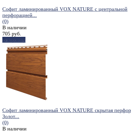
Софит ламинированный VOX NATURE с центральной
перфорацией...
(0)
В наличии
705 руб.
В корзину
избранное
сравнить
Софит ламинированный VOX NATURE скрытая перфор
Золот...
(0)
В наличии