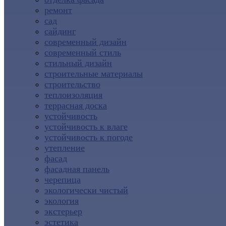
ремонт
сад
сайдинг
современный дизайн
современный стиль
стильный дизайн
строительные материалы
строительство
теплоизоляция
террасная доска
устойчивость
устойчивость к влаге
устойчивость к погоде
утепление
фасад
фасадная панель
черепица
экологически чистый
экология
экстерьер
эстетика