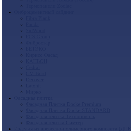
Термопанели Zodiac
Фиброцементный сайдинг
Fibra Plank
Panda
SidWood
FCS Group
Фибростар
БЕТЭКО
Кирисс Фасад
КАНЬОН
Cedral
CM Bord
Decover
Latonit
Мирко
Фасадная плитка
Фасадная Плитка Docke Premium
Фасадная Плитка Docke STANDARD
Фасадная плитка Технониколь
Фасадная плитка Симтер
Изделия из древесно-полимерного композита (ДПК