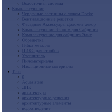
Водосточная система
Комплектующие
Чердачные лестницы с люком Docke
Вентиляционные решётки
Фасадные Аксессуары Доломит декор
Комплектующие Эконом для Сайдинга
Комплектующие для cайдинга Элит
Обрешетка
Гибка металла
ПИКС для столбов
Утеплитель
Пиломатериалы
Изоляционные материалы
Теги
0
Aquasistem
ДПК
архитектура
архитектурные решения
архитектурные элементы
водоотведение