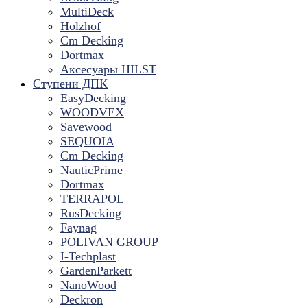
MultiDeck
Holzhof
Cm Decking
Dortmax
Аксесуары HILST
Ступени ДПК
EasyDecking
WOODVEX
Savewood
SEQUOIA
Cm Decking
NauticPrime
Dortmax
TERRAPOL
RusDecking
Faynag
POLIVAN GROUP
I-Techplast
GardenParkett
NanoWood
Deckron