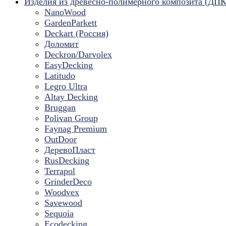
Изделия из древесно-полимерного композита (ДПК
NanoWood
GardenParkett
Deckart (Россия)
Доломит
Deckron/Darvolex
EasyDecking
Latitudo
Legro Ultra
Altay Decking
Bruggan
Polivan Group
Faynag Premium
OutDoor
ДеревоПласт
RusDecking
Terrapol
GrinderDeco
Woodvex
Savewood
Sequoia
Ecodecking