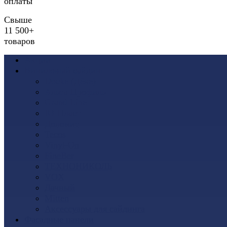
оплаты
Свыше
11 500+
товаров
Акции
Виниловый сайдинг
Docke (Дёке)
Альта-Профиль
Grand Line
Ю-Пласт
Доломит
Tecos
Vinyl-On
FineBer
ТЕХНОНИКОЛЬ
VOX
Дачный
Mitten
Аксессуары для сайдинга
Фасадные панели