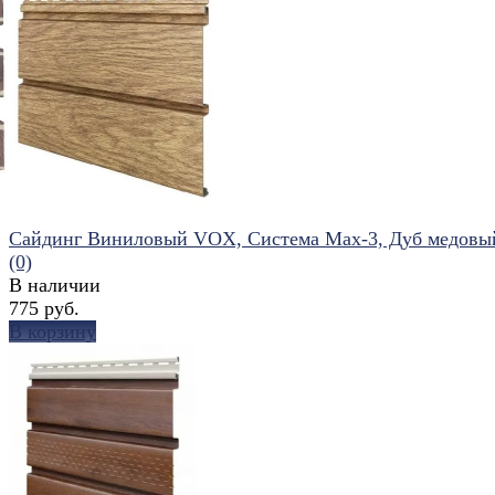
избранное
сравнить
Сайдинг Виниловый VOX, Система Max-3, Дуб медовы
(0)
В наличии
775 руб.
В корзину
избранное
сравнить