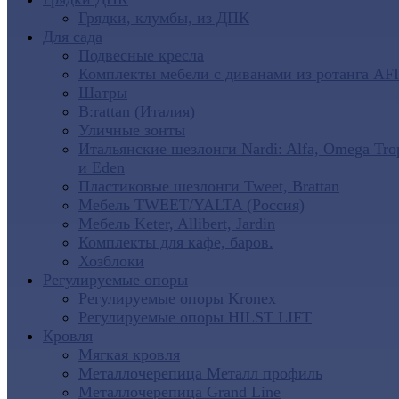
Грядки, клумбы, из ДПК
Для сада
Подвесные кресла
Комплекты мебели с диванами из ротанга AF
Шатры
B:rattan (Италия)
Уличные зонты
Итальянские шезлонги Nardi: Alfa, Omega Tro
и Eden
Пластиковые шезлонги Tweet, Brattan
Мебель TWEET/YALTA (Россия)
Мебель Keter, Allibert, Jardin
Комплекты для кафе, баров.
Хозблоки
Регулируемые опоры
Регулируемые опоры Kronex
Регулируемые опоры HILST LIFT
Кровля
Мягкая кровля
Металлочерепица Металл профиль
Металлочерепица Grand Line