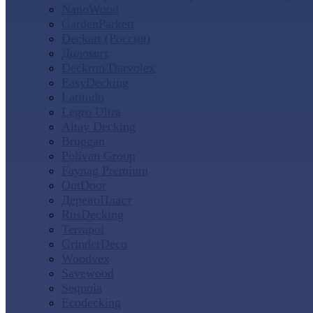
NanoWood
GardenParkett
Deckart (Россия)
Доломит
Deckron/Darvolex
EasyDecking
Latitudo
Legro Ultra
Altay Decking
Bruggan
Polivan Group
Faynag Premium
OutDoor
ДеревоПласт
RusDecking
Terrapol
GrinderDeco
Woodvex
Savewood
Sequoia
Ecodecking