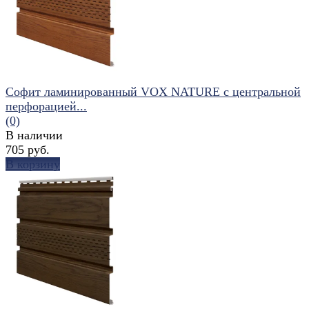
Софит ламинированный VOX NATURE с центральной
перфорацией...
(0)
В наличии
705 руб.
В корзину
избранное
сравнить