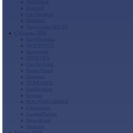
MultiDeck
Holzhof
Cm Decking
Dortmax
Аксесуары HILST
Ступени ДПК
EasyDecking
WOODVEX
Savewood
SEQUOIA
Cm Decking
NauticPrime
Dortmax
TERRAPOL
RusDecking
Faynag
POLIVAN GROUP
I-Techplast
GardenParkett
NanoWood
Deckron
Грядки ДПК