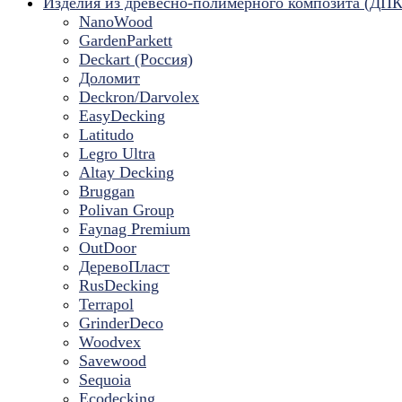
Изделия из древесно-полимерного композита (ДПК
NanoWood
GardenParkett
Deckart (Россия)
Доломит
Deckron/Darvolex
EasyDecking
Latitudo
Legro Ultra
Altay Decking
Bruggan
Polivan Group
Faynag Premium
OutDoor
ДеревоПласт
RusDecking
Terrapol
GrinderDeco
Woodvex
Savewood
Sequoia
Ecodecking