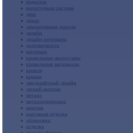
водосток
водосточная система
дача
декор
декоративные панели
дизайн
дизайн интерьера
долговечность
интерьер
кровельные аксессуары
кровельные материалы
кровля
крыша
ландшафтный дизайн
легкий монтаж
металл
металлочерепица
монтаж
наружная отделка
облицовка
отделка
отделка фасада