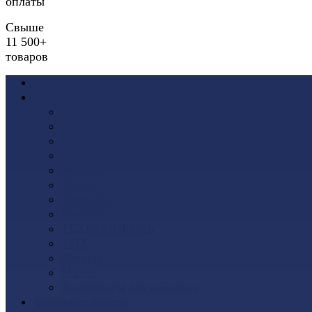
оплаты
Свыше
11 500+
товаров
Акции
Виниловый сайдинг
Docke (Дёке)
Альта-Профиль
Grand Line
Ю-Пласт
Доломит
Tecos
Vinyl-On
FineBer
ТЕХНОНИКОЛЬ
VOX
Дачный
Mitten
Аксессуары для сайдинга
Фасадные панели