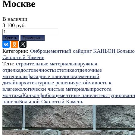
Москве
В наличии
3 100 руб.
Купить
Примерить
Категории:
Фиброцементный сайдинг
КАНЬОН
Большо
Сколотый Камень
Теги:
строительные материалы
наружная
отделка
долговечность
эстетика
отделочные
материалы
фасадные панели
современный
дизайн
архитектурные решения
устойчивость к
влаге
экологически чистые материалы
простота
монтажа
Каньон
фиброцементные панели
текстурирован
панели
Большой Сколотый Камень