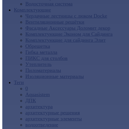
Водосточная система
Комплектующие
Чердачные лестницы с люком Docke
Вентиляционные решётки
Фасадные Аксессуары Доломит декор
Комплектующие Эконом для Сайдинга
Комплектующие для cайдинга Элит
Обрешетка
Гибка металла
ПИКС для столбов
Утеплитель
Пиломатериалы
Изоляционные материалы
Теги
0
Aquasistem
ДПК
архитектура
архитектурные решения
архитектурные элементы
водоотведение