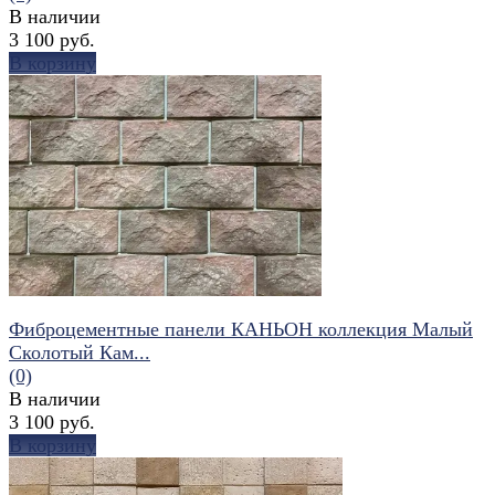
В наличии
3 100 руб.
В корзину
избранное
сравнить
Фиброцементные панели КАНЬОН коллекция Малый
Сколотый Кам...
(0)
В наличии
3 100 руб.
В корзину