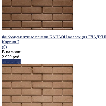
Фиброцементные панели КАНЬОН коллекция ГЛАДКИ
Кирпич 7
(0)
В наличии
2 920 руб.
В корзину
избранное
сравнить