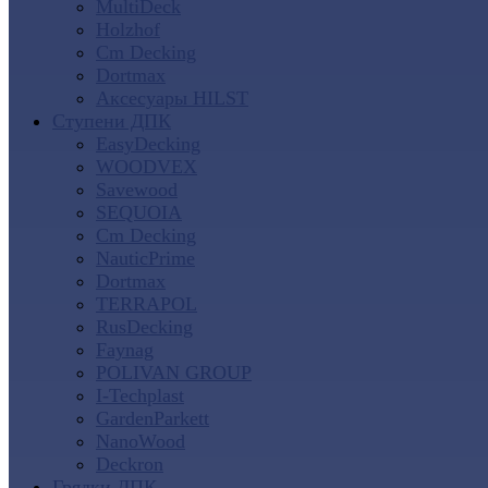
MultiDeck
Holzhof
Cm Decking
Dortmax
Аксесуары HILST
Ступени ДПК
EasyDecking
WOODVEX
Savewood
SEQUOIA
Cm Decking
NauticPrime
Dortmax
TERRAPOL
RusDecking
Faynag
POLIVAN GROUP
I-Techplast
GardenParkett
NanoWood
Deckron
Грядки ДПК