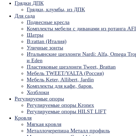
Грядки ДПК
Грядки, клумбы, из ДПК
Для сада
Подвесные кресла
Комплекты мебели с диванами из ротанга AF
Шатры
B:rattan (Италия)
Уличные зонты
Итальянские шезлонги Nardi: Alfa, Omega Tro
и Eden
Пластиковые шезлонги Tweet, Brattan
Мебель TWEET/YALTA (Россия)
Мебель Keter, Allibert, Jardin
Комплекты для кафе, баров.
Хозблоки
Регулируемые опоры
Регулируемые опоры Kronex
Регулируемые опоры HILST LIFT
Кровля
Мягкая кровля
Металлочерепица Металл профиль