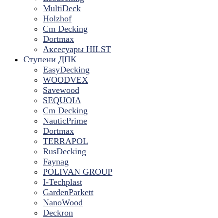
MultiDeck
Holzhof
Cm Decking
Dortmax
Аксесуары HILST
Ступени ДПК
EasyDecking
WOODVEX
Savewood
SEQUOIA
Cm Decking
NauticPrime
Dortmax
TERRAPOL
RusDecking
Faynag
POLIVAN GROUP
I-Techplast
GardenParkett
NanoWood
Deckron