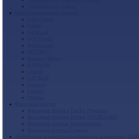
Термопанели Zodiac
Фиброцементный сайдинг
Fibra Plank
Panda
SidWood
FCS Group
Фибростар
БЕТЭКО
Кирисс Фасад
КАНЬОН
Cedral
CM Bord
Decover
Latonit
Мирко
Фасадная плитка
Фасадная Плитка Docke Premium
Фасадная Плитка Docke STANDARD
Фасадная плитка Технониколь
Фасадная плитка Симтер
Изделия из древесно-полимерного композита (ДПК