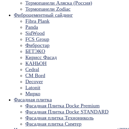
Термопанели Аляска (Россия)
Термопанели Zodiac
Фиброцементный сайдинг
Fibra Plank
Panda
SidWood
FCS Group
Фибростар
БЕТЭКО
Кирисс Фасад
КАНЬОН
Cedral
CM Bord
Decover
Latonit
Мирко
Фасадная плитка
Фасадная Плитка Docke Premium
Фасадная Плитка Docke STANDARD
Фасадная плитка Технониколь
Фасадная плитка Симтер