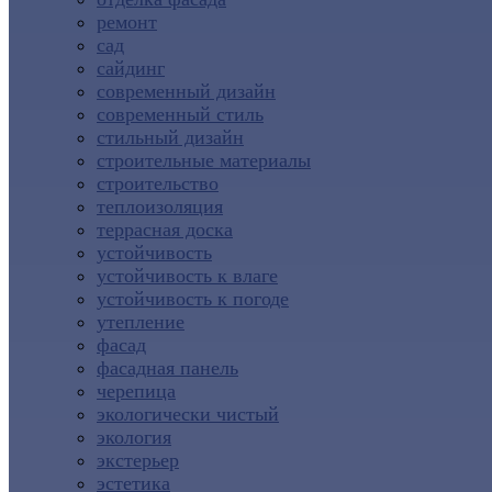
ремонт
сад
сайдинг
современный дизайн
современный стиль
стильный дизайн
строительные материалы
строительство
теплоизоляция
террасная доска
устойчивость
устойчивость к влаге
устойчивость к погоде
утепление
фасад
фасадная панель
черепица
экологически чистый
экология
экстерьер
эстетика