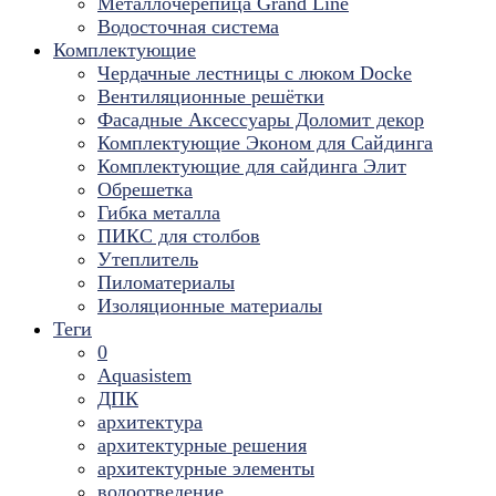
Металлочерепица Grand Line
Водосточная система
Комплектующие
Чердачные лестницы с люком Docke
Вентиляционные решётки
Фасадные Аксессуары Доломит декор
Комплектующие Эконом для Сайдинга
Комплектующие для cайдинга Элит
Обрешетка
Гибка металла
ПИКС для столбов
Утеплитель
Пиломатериалы
Изоляционные материалы
Теги
0
Aquasistem
ДПК
архитектура
архитектурные решения
архитектурные элементы
водоотведение