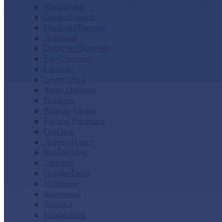
NanoWood
GardenParkett
Deckart (Россия)
Доломит
Deckron/Darvolex
EasyDecking
Latitudo
Legro Ultra
Altay Decking
Bruggan
Polivan Group
Faynag Premium
OutDoor
ДеревоПласт
RusDecking
Terrapol
GrinderDeco
Woodvex
Savewood
Sequoia
Ecodecking