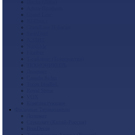
Docke (Дёке)
Альта-Профиль
Grand Line
Ю-Пласт
GrandLine Я-фасад
SteinDorf
АЭЛИТ
Nordside
FineBer
Т-сайдинг (Техоснастка)
ТЕХНОНИКОЛЬ
Доломит
Canada Ridge
Tecos ImaBeL
Royal Stone
VOX
Комплектующие
Фасадные Термопанели
Доломит
Стенолит (Китай-Россия)
BrusDecor
Термопанели Аляска (Россия)