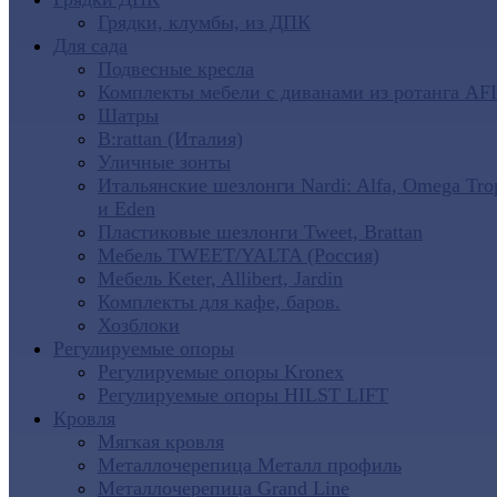
Грядки, клумбы, из ДПК
Для сада
Подвесные кресла
Комплекты мебели с диванами из ротанга AF
Шатры
B:rattan (Италия)
Уличные зонты
Итальянские шезлонги Nardi: Alfa, Omega Tro
и Eden
Пластиковые шезлонги Tweet, Brattan
Мебель TWEET/YALTA (Россия)
Мебель Keter, Allibert, Jardin
Комплекты для кафе, баров.
Хозблоки
Регулируемые опоры
Регулируемые опоры Kronex
Регулируемые опоры HILST LIFT
Кровля
Мягкая кровля
Металлочерепица Металл профиль
Металлочерепица Grand Line