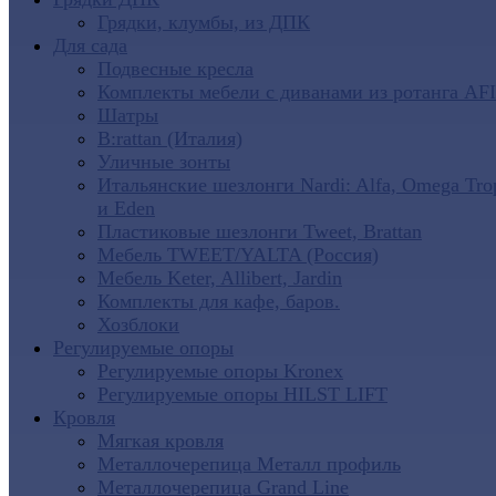
Грядки, клумбы, из ДПК
Для сада
Подвесные кресла
Комплекты мебели с диванами из ротанга AF
Шатры
B:rattan (Италия)
Уличные зонты
Итальянские шезлонги Nardi: Alfa, Omega Tro
и Eden
Пластиковые шезлонги Tweet, Brattan
Мебель TWEET/YALTA (Россия)
Мебель Keter, Allibert, Jardin
Комплекты для кафе, баров.
Хозблоки
Регулируемые опоры
Регулируемые опоры Kronex
Регулируемые опоры HILST LIFT
Кровля
Мягкая кровля
Металлочерепица Металл профиль
Металлочерепица Grand Line