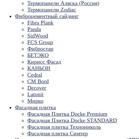
Термопанели Аляска (Россия)
Термопанели Zodiac
Фиброцементный сайдинг
Fibra Plank
Panda
SidWood
FCS Group
Фибростар
БЕТЭКО
Кирисс Фасад
КАНЬОН
Cedral
CM Bord
Decover
Latonit
Мирко
Фасадная плитка
Фасадная Плитка Docke Premium
Фасадная Плитка Docke STANDARD
Фасадная плитка Технониколь
Фасадная плитка Симтер