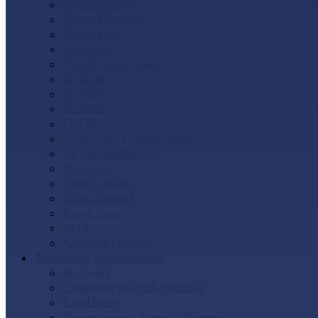
Docke (Дёке)
Альта-Профиль
Grand Line
Ю-Пласт
GrandLine Я-фасад
SteinDorf
АЭЛИТ
Nordside
FineBer
Т-сайдинг (Техоснастка)
ТЕХНОНИКОЛЬ
Доломит
Canada Ridge
Tecos ImaBeL
Royal Stone
VOX
Комплектующие
Фасадные Термопанели
Доломит
Стенолит (Китай-Россия)
BrusDecor
Термопанели Аляска (Россия)