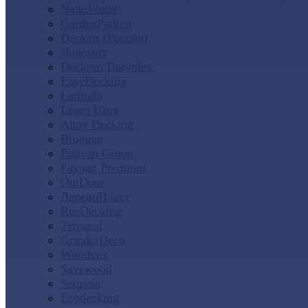
NanoWood
GardenParkett
Deckart (Россия)
Доломит
Deckron/Darvolex
EasyDecking
Latitudo
Legro Ultra
Altay Decking
Bruggan
Polivan Group
Faynag Premium
OutDoor
ДеревоПласт
RusDecking
Terrapol
GrinderDeco
Woodvex
Savewood
Sequoia
Ecodecking