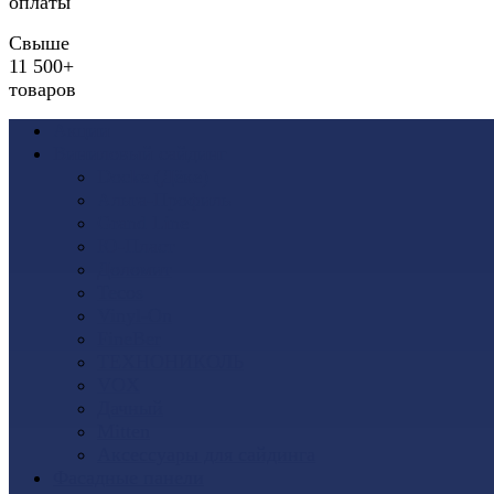
оплаты
Свыше
11 500+
товаров
Акции
Виниловый сайдинг
Docke (Дёке)
Альта-Профиль
Grand Line
Ю-Пласт
Доломит
Tecos
Vinyl-On
FineBer
ТЕХНОНИКОЛЬ
VOX
Дачный
Mitten
Аксессуары для сайдинга
Фасадные панели