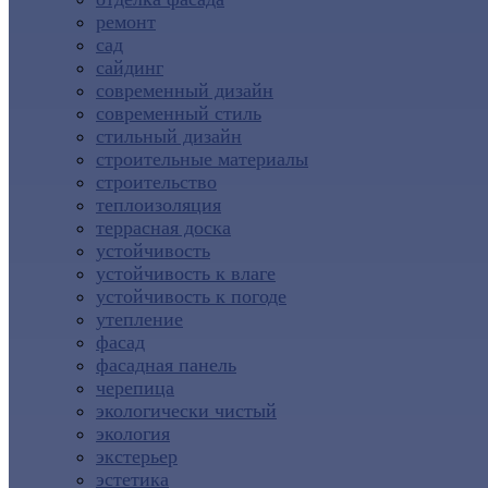
ремонт
сад
сайдинг
современный дизайн
современный стиль
стильный дизайн
строительные материалы
строительство
теплоизоляция
террасная доска
устойчивость
устойчивость к влаге
устойчивость к погоде
утепление
фасад
фасадная панель
черепица
экологически чистый
экология
экстерьер
эстетика