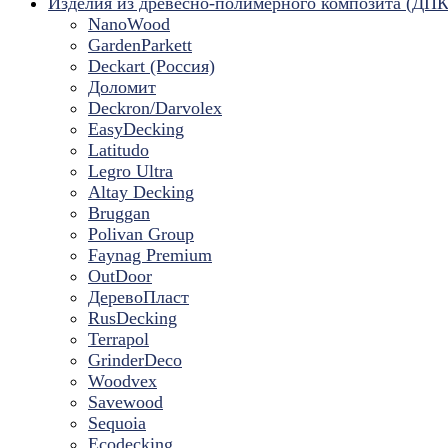
Изделия из древесно-полимерного композита (ДПК
NanoWood
GardenParkett
Deckart (Россия)
Доломит
Deckron/Darvolex
EasyDecking
Latitudo
Legro Ultra
Altay Decking
Bruggan
Polivan Group
Faynag Premium
OutDoor
ДеревоПласт
RusDecking
Terrapol
GrinderDeco
Woodvex
Savewood
Sequoia
Ecodecking