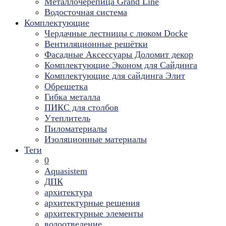
Металлочерепица Grand Line
Водосточная система
Комплектующие
Чердачные лестницы с люком Docke
Вентиляционные решётки
Фасадные Аксессуары Доломит декор
Комплектующие Эконом для Сайдинга
Комплектующие для cайдинга Элит
Обрешетка
Гибка металла
ПИКС для столбов
Утеплитель
Пиломатериалы
Изоляционные материалы
Теги
0
Aquasistem
ДПК
архитектура
архитектурные решения
архитектурные элементы
водоотведение