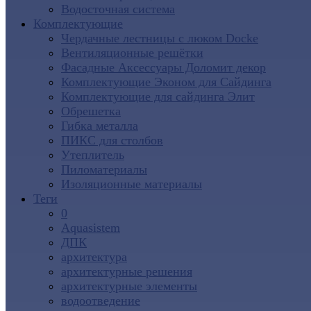
Водосточная система
Комплектующие
Чердачные лестницы с люком Docke
Вентиляционные решётки
Фасадные Аксессуары Доломит декор
Комплектующие Эконом для Сайдинга
Комплектующие для cайдинга Элит
Обрешетка
Гибка металла
ПИКС для столбов
Утеплитель
Пиломатериалы
Изоляционные материалы
Теги
0
Aquasistem
ДПК
архитектура
архитектурные решения
архитектурные элементы
водоотведение