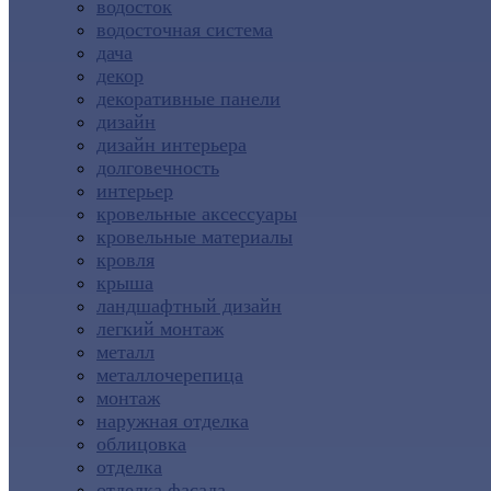
водосток
водосточная система
дача
декор
декоративные панели
дизайн
дизайн интерьера
долговечность
интерьер
кровельные аксессуары
кровельные материалы
кровля
крыша
ландшафтный дизайн
легкий монтаж
металл
металлочерепица
монтаж
наружная отделка
облицовка
отделка
отделка фасада