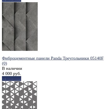
избранное
сравнить
Фиброцементные панели Panda Треугольники 05140F
(0)
В наличии
4 000 руб.
В корзину
избранное
сравнить