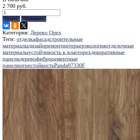
2 700 руб.
Купить
Примерить
Категория:
Дерево Орех
Теги:
отделка
фасад
строительные
материалы
дизайн
ремонт
интерьер
экология
отделочные
материалы
устойчивость к влаге
орех
декоративные
панели
дерево
фиброцементные
панели
огнестойкость
Panda
07330F