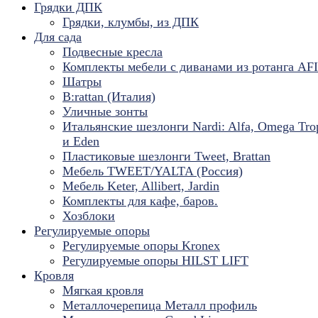
Грядки ДПК
Грядки, клумбы, из ДПК
Для сада
Подвесные кресла
Комплекты мебели с диванами из ротанга AF
Шатры
B:rattan (Италия)
Уличные зонты
Итальянские шезлонги Nardi: Alfa, Omega Tro
и Eden
Пластиковые шезлонги Tweet, Brattan
Мебель TWEET/YALTA (Россия)
Мебель Keter, Allibert, Jardin
Комплекты для кафе, баров.
Хозблоки
Регулируемые опоры
Регулируемые опоры Kronex
Регулируемые опоры HILST LIFT
Кровля
Мягкая кровля
Металлочерепица Металл профиль