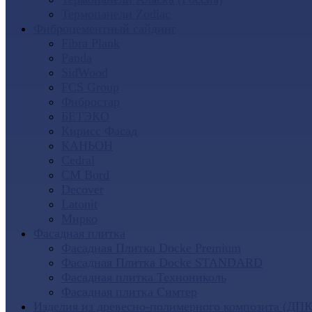
Термопанели Zodiac
Фиброцементный сайдинг
Fibra Plank
Panda
SidWood
FCS Group
Фибростар
БЕТЭКО
Кирисс Фасад
КАНЬОН
Cedral
CM Bord
Decover
Latonit
Мирко
Фасадная плитка
Фасадная Плитка Docke Premium
Фасадная Плитка Docke STANDARD
Фасадная плитка Технониколь
Фасадная плитка Симтер
Изделия из древесно-полимерного композита (ДПК