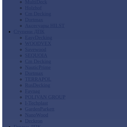
MultiDeck
Holzhof
Cm Decking
Dortmax
Аксесуары HILST
Ступени ДПК
EasyDecking
WOODVEX
Savewood
SEQUOIA
Cm Decking
NauticPrime
Dortmax
TERRAPOL
RusDecking
Faynag
POLIVAN GROUP
I-Techplast
GardenParkett
NanoWood
Deckron
Грядки ДПК