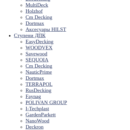
MultiDeck
Holzhof
Cm Decking
Dortmax
Аксесуары HILST
Ступени ДПК
EasyDecking
WOODVEX
Savewood
SEQUOIA
Cm Decking
NauticPrime
Dortmax
TERRAPOL
RusDecking
Faynag
POLIVAN GROUP
I-Techplast
GardenParkett
NanoWood
Deckron