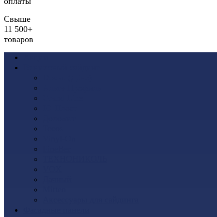
оплаты
Свыше
11 500+
товаров
Акции
Виниловый сайдинг
Docke (Дёке)
Альта-Профиль
Grand Line
Ю-Пласт
Доломит
Tecos
Vinyl-On
FineBer
ТЕХНОНИКОЛЬ
VOX
Дачный
Mitten
Аксессуары для сайдинга
Фасадные панели