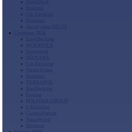
MultiDeck
Holzhof
Cm Decking
Dortmax
Аксесуары HILST
Ступени ДПК
EasyDecking
WOODVEX
Savewood
SEQUOIA
Cm Decking
NauticPrime
Dortmax
TERRAPOL
RusDecking
Faynag
POLIVAN GROUP
I-Techplast
GardenParkett
NanoWood
Deckron
Грядки ДПК