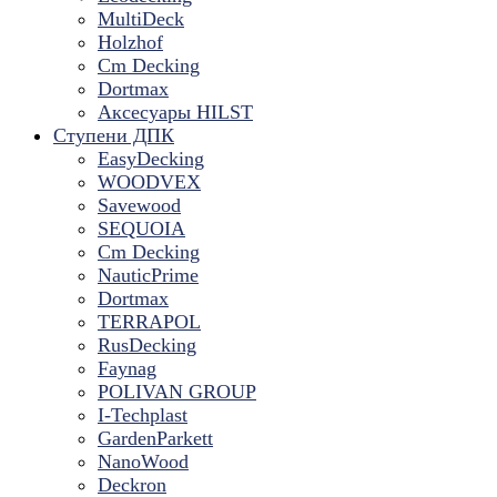
MultiDeck
Holzhof
Cm Decking
Dortmax
Аксесуары HILST
Ступени ДПК
EasyDecking
WOODVEX
Savewood
SEQUOIA
Cm Decking
NauticPrime
Dortmax
TERRAPOL
RusDecking
Faynag
POLIVAN GROUP
I-Techplast
GardenParkett
NanoWood
Deckron