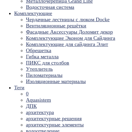
Металлочерепица Grand Line
Водосточная система
Комплектующие
Чердачные лестницы с люком Docke
Вентиляционные решётки
Фасадные Аксессуары Доломит декор
Комплектующие Эконом для Сайдинга
Комплектующие для cайдинга Элит
Обрешетка
Гибка металла
ПИКС для столбов
Утеплитель
Пиломатериалы
Изоляционные материалы
Теги
0
Aquasistem
ДПК
архитектура
архитектурные решения
архитектурные элементы
водоотведение