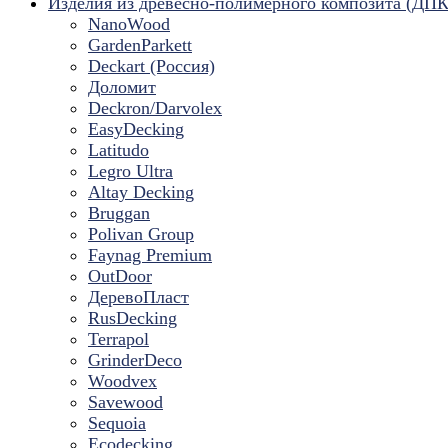
Изделия из древесно-полимерного композита (ДПК
NanoWood
GardenParkett
Deckart (Россия)
Доломит
Deckron/Darvolex
EasyDecking
Latitudo
Legro Ultra
Altay Decking
Bruggan
Polivan Group
Faynag Premium
OutDoor
ДеревоПласт
RusDecking
Terrapol
GrinderDeco
Woodvex
Savewood
Sequoia
Ecodecking