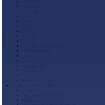
Docke (Дёке)
Альта-Профиль
Grand Line
Ю-Пласт
GrandLine Я-фасад
SteinDorf
АЭЛИТ
Nordside
FineBer
Т-сайдинг (Техоснастка)
ТЕХНОНИКОЛЬ
Доломит
Canada Ridge
Tecos ImaBeL
Royal Stone
VOX
Комплектующие
Фасадные Термопанели
Доломит
Стенолит (Китай-Россия)
BrusDecor
Термопанели Аляска (Россия)