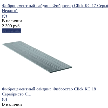
Фиброцементный сайдинг Фибростар Click КС 17 Серы
Нежный
(0)
В наличии
2 300 руб.
В корзину
избранное
сравнить
Фиброцементный сайдинг Фибростар Click КС 18
Серебристо С...
(0)
В наличии