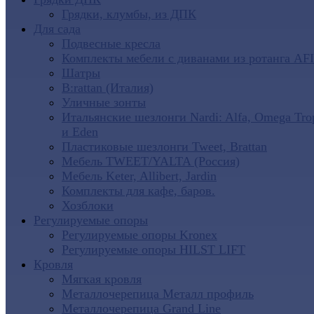
Грядки, клумбы, из ДПК
Для сада
Подвесные кресла
Комплекты мебели с диванами из ротанга AF
Шатры
B:rattan (Италия)
Уличные зонты
Итальянские шезлонги Nardi: Alfa, Omega Tro
и Eden
Пластиковые шезлонги Tweet, Brattan
Мебель TWEET/YALTA (Россия)
Мебель Keter, Allibert, Jardin
Комплекты для кафе, баров.
Хозблоки
Регулируемые опоры
Регулируемые опоры Kronex
Регулируемые опоры HILST LIFT
Кровля
Мягкая кровля
Металлочерепица Металл профиль
Металлочерепица Grand Line