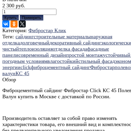
2 300 руб.
Купить
Примерить
Категория:
Фибростар Клик
Теги:
сайдинг
строительные материалы
наружная
отделка
долговечный
декоративный сайдинг
экологическ
чистый
теплоизоляция
отделка фасада
фасадные
панели
современный дизайн
простой монтаж
устойчивый
погодным условиям
влагостойкий
стильный фасад
эконом
энергии
click
фиброцементный сайдинг
Фибростар
полево
валун
КС 45
Обзор
Фиброцементный сайдинг Фибростар Click КС 45 Поле
Валун купить в Москве с доставкой по России.
Производитель оставляет за собой право изменять
характеристики товара, его внешний вид и комплектно
без предварительного уведомления продавца.