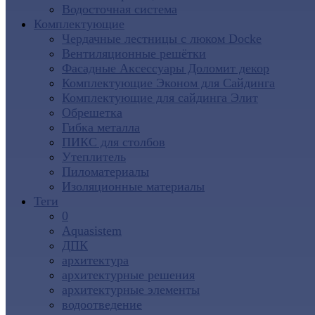
Водосточная система
Комплектующие
Чердачные лестницы с люком Docke
Вентиляционные решётки
Фасадные Аксессуары Доломит декор
Комплектующие Эконом для Сайдинга
Комплектующие для cайдинга Элит
Обрешетка
Гибка металла
ПИКС для столбов
Утеплитель
Пиломатериалы
Изоляционные материалы
Теги
0
Aquasistem
ДПК
архитектура
архитектурные решения
архитектурные элементы
водоотведение