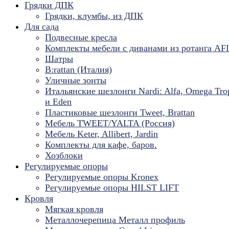
Грядки ДПК
Грядки, клумбы, из ДПК
Для сада
Подвесные кресла
Комплекты мебели с диванами из ротанга AF
Шатры
B:rattan (Италия)
Уличные зонты
Итальянские шезлонги Nardi: Alfa, Omega Tro
и Eden
Пластиковые шезлонги Tweet, Brattan
Мебель TWEET/YALTA (Россия)
Мебель Keter, Allibert, Jardin
Комплекты для кафе, баров.
Хозблоки
Регулируемые опоры
Регулируемые опоры Kronex
Регулируемые опоры HILST LIFT
Кровля
Мягкая кровля
Металлочерепица Металл профиль