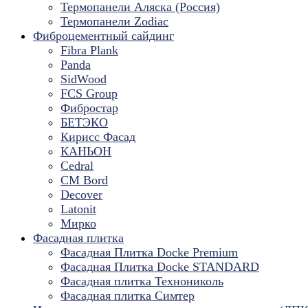
Термопанели Аляска (Россия)
Термопанели Zodiac
Фиброцементный сайдинг
Fibra Plank
Panda
SidWood
FCS Group
Фибростар
БЕТЭКО
Кирисс Фасад
КАНЬОН
Cedral
CM Bord
Decover
Latonit
Мирко
Фасадная плитка
Фасадная Плитка Docke Premium
Фасадная Плитка Docke STANDARD
Фасадная плитка Технониколь
Фасадная плитка Симтер