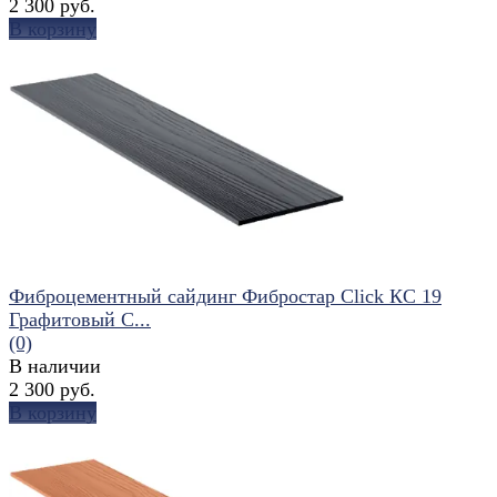
2 300 руб.
В корзину
избранное
сравнить
Фиброцементный сайдинг Фибростар Click КС 19
Графитовый С...
(0)
В наличии
2 300 руб.
В корзину