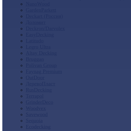
NanoWood
GardenParkett
Deckart (Россия)
Доломит
Deckron/Darvolex
EasyDecking
Latitudo
Legro Ultra
Altay Decking
Bruggan
Polivan Group
Faynag Premium
OutDoor
ДеревоПласт
RusDecking
Terrapol
GrinderDeco
Woodvex
Savewood
Sequoia
Ecodecking