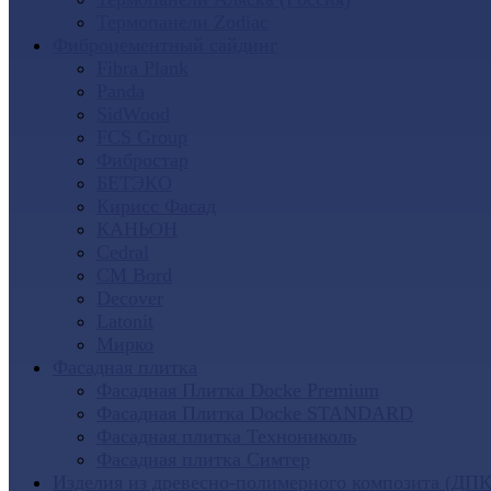
Термопанели Zodiac
Фиброцементный сайдинг
Fibra Plank
Panda
SidWood
FCS Group
Фибростар
БЕТЭКО
Кирисс Фасад
КАНЬОН
Cedral
CM Bord
Decover
Latonit
Мирко
Фасадная плитка
Фасадная Плитка Docke Premium
Фасадная Плитка Docke STANDARD
Фасадная плитка Технониколь
Фасадная плитка Симтер
Изделия из древесно-полимерного композита (ДПК