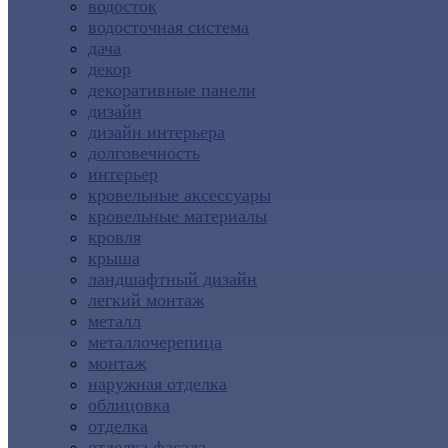
водосток
водосточная система
дача
декор
декоративные панели
дизайн
дизайн интерьера
долговечность
интерьер
кровельные аксессуары
кровельные материалы
кровля
крыша
ландшафтный дизайн
легкий монтаж
металл
металлочерепица
монтаж
наружная отделка
облицовка
отделка
отделка фасада