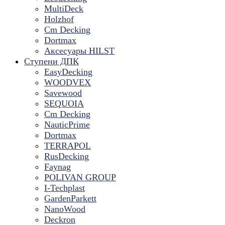
MultiDeck
Holzhof
Cm Decking
Dortmax
Аксесуары HILST
Ступени ДПК
EasyDecking
WOODVEX
Savewood
SEQUOIA
Cm Decking
NauticPrime
Dortmax
TERRAPOL
RusDecking
Faynag
POLIVAN GROUP
I-Techplast
GardenParkett
NanoWood
Deckron