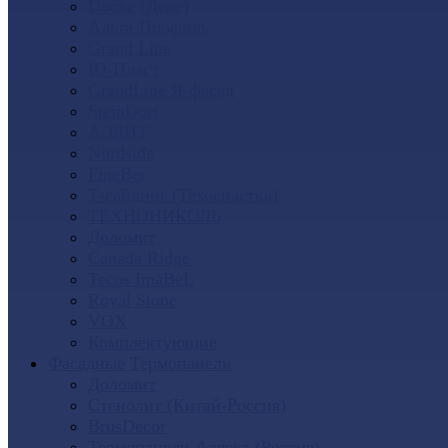
Docke (Дёке)
Альта-Профиль
Grand Line
Ю-Пласт
GrandLine Я-фасад
SteinDorf
АЭЛИТ
Nordside
FineBer
Т-сайдинг (Техоснастка)
ТЕХНОНИКОЛЬ
Доломит
Canada Ridge
Tecos ImaBeL
Royal Stone
VOX
Комплектующие
Фасадные Термопанели
Доломит
Стенолит (Китай-Россия)
BrusDecor
Термопанели Аляска (Россия)