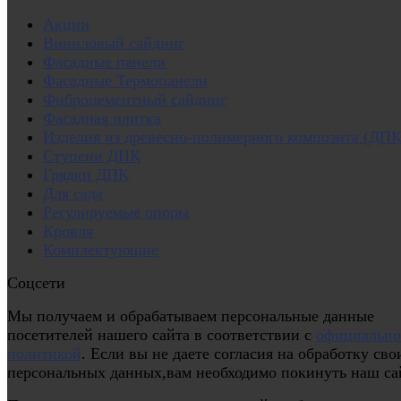
Акции
Виниловый сайдинг
Фасадные панели
Фасадные Термопанели
Фиброцементный сайдинг
Фасадная плитка
Изделия из древесно-полимерного композита (ДПК
Ступени ДПК
Грядки ДПК
Для сада
Регулируемые опоры
Кровля
Комплектующие
Соцсети
Мы получаем и обрабатываем персональные данные
посетителей нашего сайта в соответствии с
официальн
политикой
. Если вы не даете согласия на обработку сво
персональных данных,вам необходимо покинуть наш са