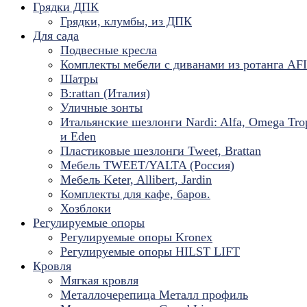
Грядки ДПК
Грядки, клумбы, из ДПК
Для сада
Подвесные кресла
Комплекты мебели с диванами из ротанга AF
Шатры
B:rattan (Италия)
Уличные зонты
Итальянские шезлонги Nardi: Alfa, Omega Tro
и Eden
Пластиковые шезлонги Tweet, Brattan
Мебель TWEET/YALTA (Россия)
Мебель Keter, Allibert, Jardin
Комплекты для кафе, баров.
Хозблоки
Регулируемые опоры
Регулируемые опоры Kronex
Регулируемые опоры HILST LIFT
Кровля
Мягкая кровля
Металлочерепица Металл профиль