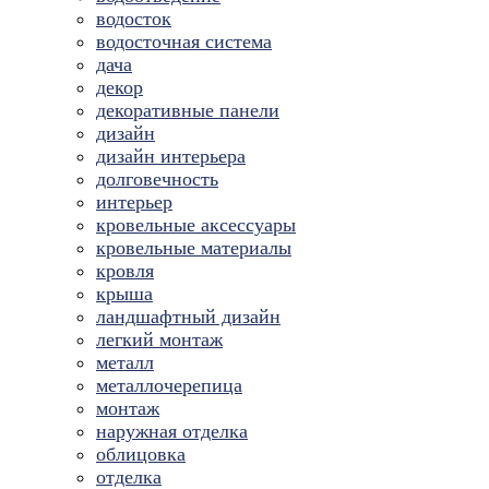
водосток
водосточная система
дача
декор
декоративные панели
дизайн
дизайн интерьера
долговечность
интерьер
кровельные аксессуары
кровельные материалы
кровля
крыша
ландшафтный дизайн
легкий монтаж
металл
металлочерепица
монтаж
наружная отделка
облицовка
отделка