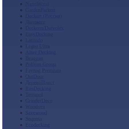
NanoWood
GardenParkett
Deckart (Россия)
Доломит
Deckron/Darvolex
EasyDecking
Latitudo
Legro Ultra
Altay Decking
Bruggan
Polivan Group
Faynag Premium
OutDoor
ДеревоПласт
RusDecking
Terrapol
GrinderDeco
Woodvex
Savewood
Sequoia
Ecodecking