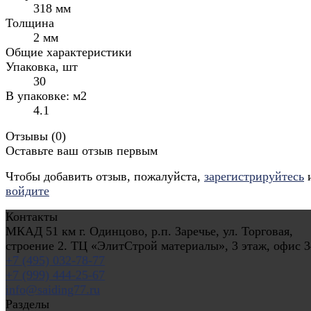
318 мм
Толщина
2 мм
Общие характеристики
Упаковка, шт
30
В упаковке: м2
4.1
Отзывы (
0
)
Оставьте ваш отзыв первым
Чтобы добавить отзыв, пожалуйста,
зарегистрируйтесь
войдите
Контакты
МКАД 51 км г. Одинцово, р.п. Заречье, ул. Торговая,
строение 2. ТЦ «ЭлитСтрой материалы», 3 этаж, офис 3
+7 (495) 032-78-77
+7 (999) 444-25-67
info@saiding77.ru
Разделы