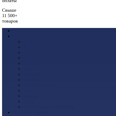
оплаты
Свыше
11 500+
товаров
Акции
Виниловый сайдинг
Docke (Дёке)
Альта-Профиль
Grand Line
Ю-Пласт
Доломит
Tecos
Vinyl-On
FineBer
ТЕХНОНИКОЛЬ
VOX
Дачный
Mitten
Аксессуары для сайдинга
Фасадные панели