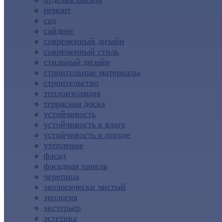
ремонт
сад
сайдинг
современный дизайн
современный стиль
стильный дизайн
строительные материалы
строительство
теплоизоляция
террасная доска
устойчивость
устойчивость к влаге
устойчивость к погоде
утепление
фасад
фасадная панель
черепица
экологически чистый
экология
экстерьер
эстетика