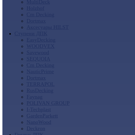
MultiDeck
Holzhof
Cm Decking
Dortmax
Аксесуары HILST
Ступени ДПК
EasyDecking
WOODVEX
Savewood
SEQUOIA
Cm Decking
NauticPrime
Dortmax
TERRAPOL
RusDecking
Faynag
POLIVAN GROUP
I-Techplast
GardenParkett
NanoWood
Deckron
Грядки ДПК