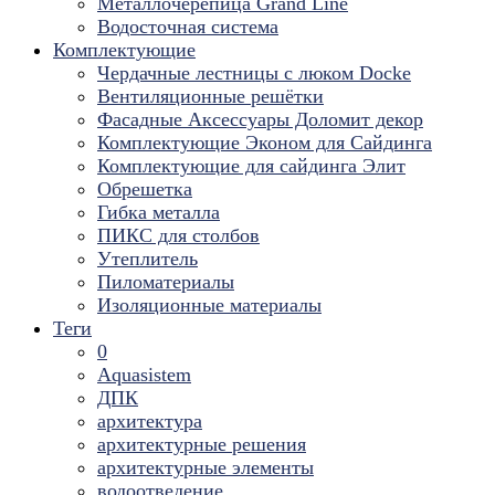
Металлочерепица Grand Line
Водосточная система
Комплектующие
Чердачные лестницы с люком Docke
Вентиляционные решётки
Фасадные Аксессуары Доломит декор
Комплектующие Эконом для Сайдинга
Комплектующие для cайдинга Элит
Обрешетка
Гибка металла
ПИКС для столбов
Утеплитель
Пиломатериалы
Изоляционные материалы
Теги
0
Aquasistem
ДПК
архитектура
архитектурные решения
архитектурные элементы
водоотведение