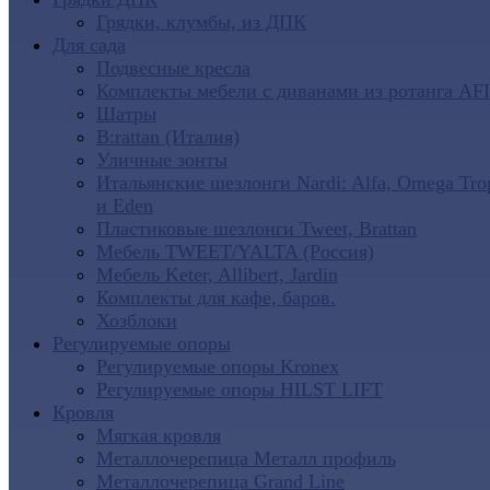
Грядки, клумбы, из ДПК
Для сада
Подвесные кресла
Комплекты мебели с диванами из ротанга AF
Шатры
B:rattan (Италия)
Уличные зонты
Итальянские шезлонги Nardi: Alfa, Omega Tro
и Eden
Пластиковые шезлонги Tweet, Brattan
Мебель TWEET/YALTA (Россия)
Мебель Keter, Allibert, Jardin
Комплекты для кафе, баров.
Хозблоки
Регулируемые опоры
Регулируемые опоры Kronex
Регулируемые опоры HILST LIFT
Кровля
Мягкая кровля
Металлочерепица Металл профиль
Металлочерепица Grand Line