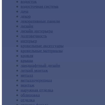
водосток
водосточная система
дача
декор
декоративные панели
дизайн
дизайн интерьера
долговечность
интерьер
кровельные аксессуары
кровельные материалы
кровля
крыша
ландшафтный дизайн
легкий монтаж
металл
металлочерепица
монтаж
наружная отделка
облицовка
отделка
отделка фасада