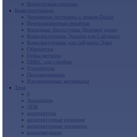
Водосточная система
Комплектующие
Чердачные лестницы с люком Docke
Вентиляционные решётки
Фасадные Аксессуары Доломит декор
Комплектующие Эконом для Сайдинга
Комплектующие для cайдинга Элит
Обрешетка
Гибка металла
ПИКС для столбов
Утеплитель
Пиломатериалы
Изоляционные материалы
Теги
0
Aquasistem
ДПК
архитектура
архитектурные решения
архитектурные элементы
водоотведение