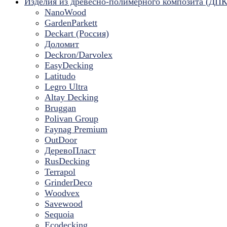
Изделия из древесно-полимерного композита (ДПК
NanoWood
GardenParkett
Deckart (Россия)
Доломит
Deckron/Darvolex
EasyDecking
Latitudo
Legro Ultra
Altay Decking
Bruggan
Polivan Group
Faynag Premium
OutDoor
ДеревоПласт
RusDecking
Terrapol
GrinderDeco
Woodvex
Savewood
Sequoia
Ecodecking