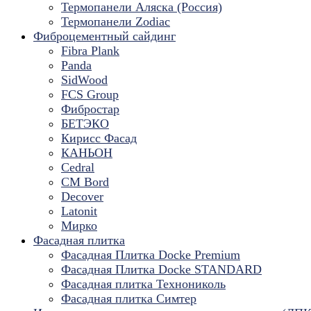
Термопанели Аляска (Россия)
Термопанели Zodiac
Фиброцементный сайдинг
Fibra Plank
Panda
SidWood
FCS Group
Фибростар
БЕТЭКО
Кирисс Фасад
КАНЬОН
Cedral
CM Bord
Decover
Latonit
Мирко
Фасадная плитка
Фасадная Плитка Docke Premium
Фасадная Плитка Docke STANDARD
Фасадная плитка Технониколь
Фасадная плитка Симтер