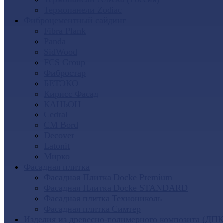
Термопанели Zodiac
Фиброцементный сайдинг
Fibra Plank
Panda
SidWood
FCS Group
Фибростар
БЕТЭКО
Кирисс Фасад
КАНЬОН
Cedral
CM Bord
Decover
Latonit
Мирко
Фасадная плитка
Фасадная Плитка Docke Premium
Фасадная Плитка Docke STANDARD
Фасадная плитка Технониколь
Фасадная плитка Симтер
Изделия из древесно-полимерного композита (ДПК