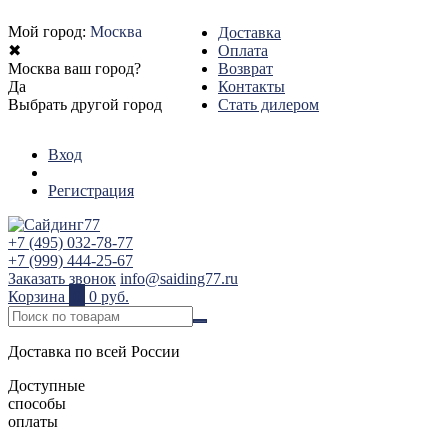
Мой город:
Москва
Доставка
✖
Оплата
Москва ваш город?
Возврат
Да
Контакты
Выбрать другой город
Стать дилером
Вход
Регистрация
+7 (495) 032-78-77
+7 (999) 444-25-67
Заказать звонок
info@saiding77.ru
Корзина
0
0 руб.
Доставка по всей России
Доступные
способы
оплаты