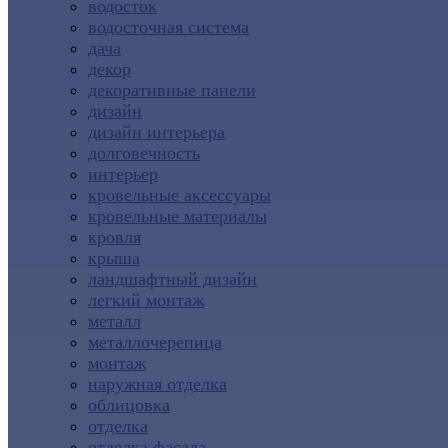
водосток
водосточная система
дача
декор
декоративные панели
дизайн
дизайн интерьера
долговечность
интерьер
кровельные аксессуары
кровельные материалы
кровля
крыша
ландшафтный дизайн
легкий монтаж
металл
металлочерепица
монтаж
наружная отделка
облицовка
отделка
отделка фасада