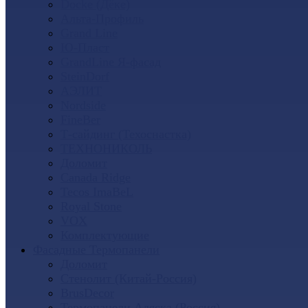
Docke (Дёке)
Альта-Профиль
Grand Line
Ю-Пласт
GrandLine Я-фасад
SteinDorf
АЭЛИТ
Nordside
FineBer
Т-сайдинг (Техоснастка)
ТЕХНОНИКОЛЬ
Доломит
Canada Ridge
Tecos ImaBeL
Royal Stone
VOX
Комплектующие
Фасадные Термопанели
Доломит
Стенолит (Китай-Россия)
BrusDecor
Термопанели Аляска (Россия)