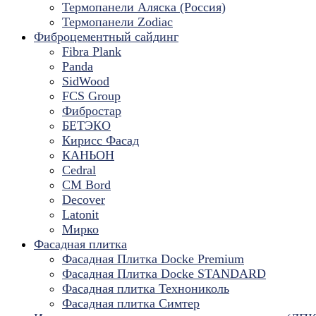
Термопанели Аляска (Россия)
Термопанели Zodiac
Фиброцементный сайдинг
Fibra Plank
Panda
SidWood
FCS Group
Фибростар
БЕТЭКО
Кирисс Фасад
КАНЬОН
Cedral
CM Bord
Decover
Latonit
Мирко
Фасадная плитка
Фасадная Плитка Docke Premium
Фасадная Плитка Docke STANDARD
Фасадная плитка Технониколь
Фасадная плитка Симтер