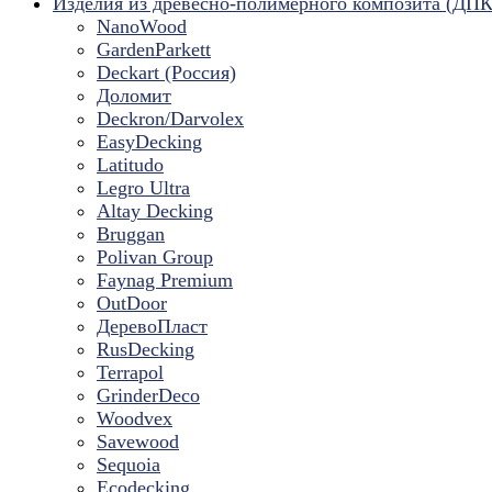
Изделия из древесно-полимерного композита (ДПК
NanoWood
GardenParkett
Deckart (Россия)
Доломит
Deckron/Darvolex
EasyDecking
Latitudo
Legro Ultra
Altay Decking
Bruggan
Polivan Group
Faynag Premium
OutDoor
ДеревоПласт
RusDecking
Terrapol
GrinderDeco
Woodvex
Savewood
Sequoia
Ecodecking