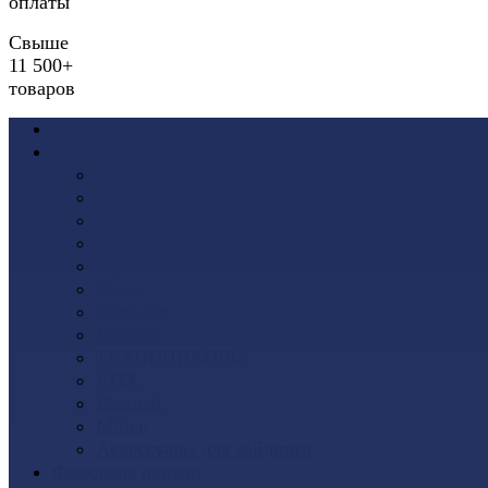
оплаты
Свыше
11 500+
товаров
Акции
Виниловый сайдинг
Docke (Дёке)
Альта-Профиль
Grand Line
Ю-Пласт
Доломит
Tecos
Vinyl-On
FineBer
ТЕХНОНИКОЛЬ
VOX
Дачный
Mitten
Аксессуары для сайдинга
Фасадные панели