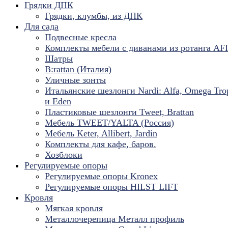
Грядки ДПК
Грядки, клумбы, из ДПК
Для сада
Подвесные кресла
Комплекты мебели с диванами из ротанга AF
Шатры
B:rattan (Италия)
Уличные зонты
Итальянские шезлонги Nardi: Alfa, Omega Tro
и Eden
Пластиковые шезлонги Tweet, Brattan
Мебель TWEET/YALTA (Россия)
Мебель Keter, Allibert, Jardin
Комплекты для кафе, баров.
Хозблоки
Регулируемые опоры
Регулируемые опоры Kronex
Регулируемые опоры HILST LIFT
Кровля
Мягкая кровля
Металлочерепица Металл профиль