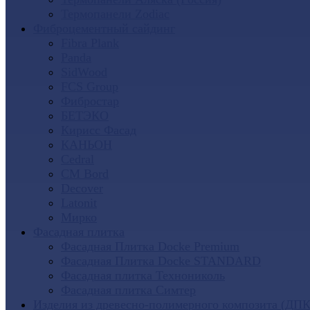
Термопанели Zodiac
Фиброцементный сайдинг
Fibra Plank
Panda
SidWood
FCS Group
Фибростар
БЕТЭКО
Кирисс Фасад
КАНЬОН
Cedral
CM Bord
Decover
Latonit
Мирко
Фасадная плитка
Фасадная Плитка Docke Premium
Фасадная Плитка Docke STANDARD
Фасадная плитка Технониколь
Фасадная плитка Симтер
Изделия из древесно-полимерного композита (ДПК