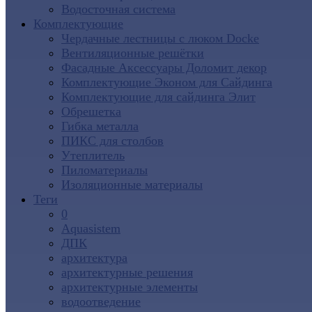
Водосточная система
Комплектующие
Чердачные лестницы с люком Docke
Вентиляционные решётки
Фасадные Аксессуары Доломит декор
Комплектующие Эконом для Сайдинга
Комплектующие для cайдинга Элит
Обрешетка
Гибка металла
ПИКС для столбов
Утеплитель
Пиломатериалы
Изоляционные материалы
Теги
0
Aquasistem
ДПК
архитектура
архитектурные решения
архитектурные элементы
водоотведение