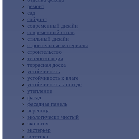
ремонт
сад
сайдинг
современный дизайн
современный стиль
стильный дизайн
строительные материалы
строительство
теплоизоляция
террасная доска
устойчивость
устойчивость к влаге
устойчивость к погоде
утепление
фасад
фасадная панель
черепица
экологически чистый
экология
экстерьер
эстетика