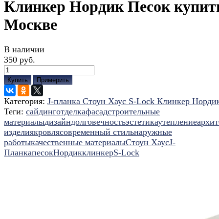
Клинкер Нордик Песок купит
Москве
В наличии
350 руб.
Купить
Примерить
Категория:
J-планка Стоун Хаус S-Lock Клинкер Норди
Теги:
сайдинг
отделка
фасад
строительные
материалы
дизайн
долговечность
эстетика
утепление
архит
изделия
кровля
современный стиль
наружные
работы
качественные материалы
Стоун Хаус
J-
Планка
песок
Нордик
клинкер
S-Lock