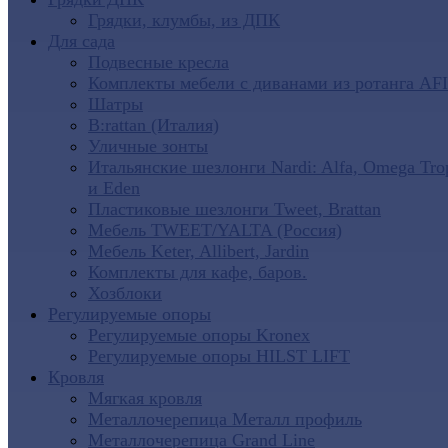
Грядки, клумбы, из ДПК
Для сада
Подвесные кресла
Комплекты мебели с диванами из ротанга AF
Шатры
B:rattan (Италия)
Уличные зонты
Итальянские шезлонги Nardi: Alfa, Omega Tro
и Eden
Пластиковые шезлонги Tweet, Brattan
Мебель TWEET/YALTA (Россия)
Мебель Keter, Allibert, Jardin
Комплекты для кафе, баров.
Хозблоки
Регулируемые опоры
Регулируемые опоры Kronex
Регулируемые опоры HILST LIFT
Кровля
Мягкая кровля
Металлочерепица Металл профиль
Металлочерепица Grand Line