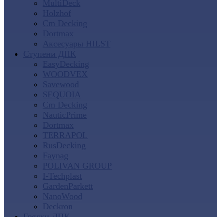
MultiDeck
Holzhof
Cm Decking
Dortmax
Аксесуары HILST
Ступени ДПК
EasyDecking
WOODVEX
Savewood
SEQUOIA
Cm Decking
NauticPrime
Dortmax
TERRAPOL
RusDecking
Faynag
POLIVAN GROUP
I-Techplast
GardenParkett
NanoWood
Deckron
Грядки ДПК