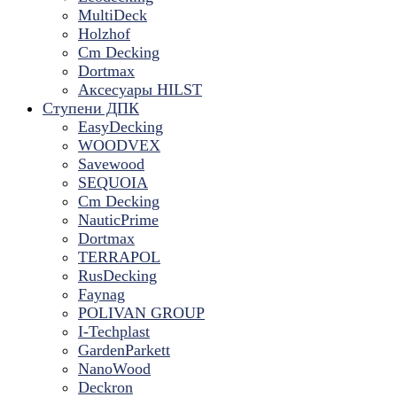
MultiDeck
Holzhof
Cm Decking
Dortmax
Аксесуары HILST
Ступени ДПК
EasyDecking
WOODVEX
Savewood
SEQUOIA
Cm Decking
NauticPrime
Dortmax
TERRAPOL
RusDecking
Faynag
POLIVAN GROUP
I-Techplast
GardenParkett
NanoWood
Deckron