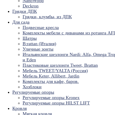
NanoWood
Deckron
Грядки ДПК
Грядки, клумбы, из ДПК
Для сада
Подвесные кресла
Комплекты мебели с диванами из ротанга AF
Шатры
B:rattan (Италия)
Уличные зонты
Итальянские шезлонги Nardi: Alfa, Omega Tro
и Eden
Пластиковые шезлонги Tweet, Brattan
Мебель TWEET/YALTA (Россия)
Мебель Keter, Allibert, Jardin
Комплекты для кафе, баров.
Хозблоки
Регулируемые опоры
Регулируемые опоры Kronex
Регулируемые опоры HILST LIFT
Кровля
Мягкая кровля