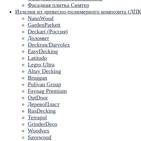
Фасадная плитка Симтер
Изделия из древесно-полимерного композита (ДПК
NanoWood
GardenParkett
Deckart (Россия)
Доломит
Deckron/Darvolex
EasyDecking
Latitudo
Legro Ultra
Altay Decking
Bruggan
Polivan Group
Faynag Premium
OutDoor
ДеревоПласт
RusDecking
Terrapol
GrinderDeco
Woodvex
Savewood