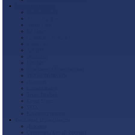
Фасадные панели
Docke (Дёке)
Альта-Профиль
Grand Line
Ю-Пласт
GrandLine Я-фасад
SteinDorf
АЭЛИТ
Nordside
FineBer
Т-сайдинг (Техоснастка)
ТЕХНОНИКОЛЬ
Доломит
Canada Ridge
Tecos ImaBeL
Royal Stone
VOX
Комплектующие
Фасадные Термопанели
Доломит
Стенолит (Китай-Россия)