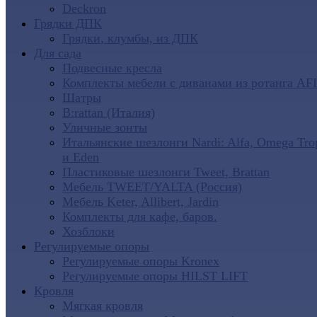
Deckron
Грядки ДПК
Грядки, клумбы, из ДПК
Для сада
Подвесные кресла
Комплекты мебели с диванами из ротанга AF
Шатры
B:rattan (Италия)
Уличные зонты
Итальянские шезлонги Nardi: Alfa, Omega Tro
и Eden
Пластиковые шезлонги Tweet, Brattan
Мебель TWEET/YALTA (Россия)
Мебель Keter, Allibert, Jardin
Комплекты для кафе, баров.
Хозблоки
Регулируемые опоры
Регулируемые опоры Kronex
Регулируемые опоры HILST LIFT
Кровля
Мягкая кровля