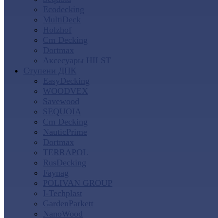
Ecodecking
MultiDeck
Holzhof
Cm Decking
Dortmax
Аксесуары HILST
Ступени ДПК
EasyDecking
WOODVEX
Savewood
SEQUOIA
Cm Decking
NauticPrime
Dortmax
TERRAPOL
RusDecking
Faynag
POLIVAN GROUP
I-Techplast
GardenParkett
NanoWood