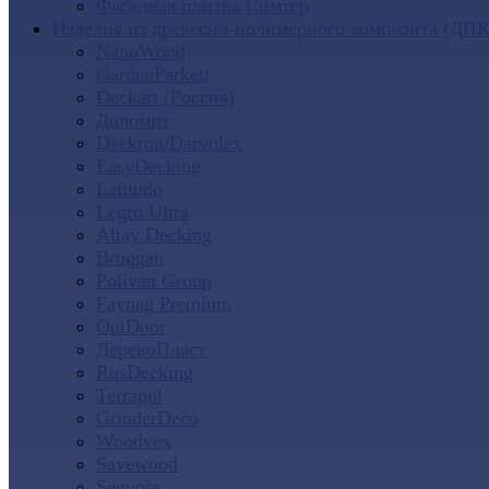
Фасадная плитка Симтер
Изделия из древесно-полимерного композита (ДПК
NanoWood
GardenParkett
Deckart (Россия)
Доломит
Deckron/Darvolex
EasyDecking
Latitudo
Legro Ultra
Altay Decking
Bruggan
Polivan Group
Faynag Premium
OutDoor
ДеревоПласт
RusDecking
Terrapol
GrinderDeco
Woodvex
Savewood
Sequoia