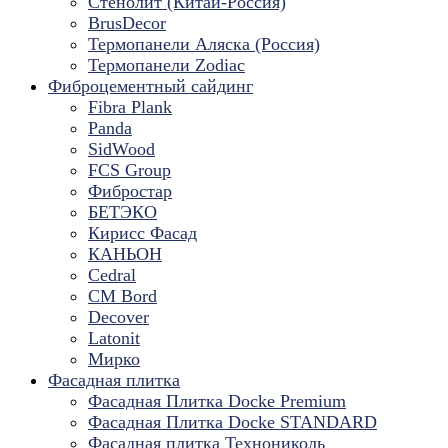
Стенолит (Китай-Россия)
BrusDecor
Термопанели Аляска (Россия)
Термопанели Zodiac
Фиброцементный сайдинг
Fibra Plank
Panda
SidWood
FCS Group
Фибростар
БЕТЭКО
Кирисс Фасад
КАНЬОН
Cedral
CM Bord
Decover
Latonit
Мирко
Фасадная плитка
Фасадная Плитка Docke Premium
Фасадная Плитка Docke STANDARD
Фасадная плитка Технониколь