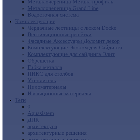
Металлочерепица Металл профиль
Металлочерепица Grand Line
Водосточная система
Комплектующие
Чердачные лестницы с люком Docke
Вентиляционные решётки
Фасадные Аксессуары Доломит декор
Комплектующие Эконом для Сайдинга
Комплектующие для cайдинга Элит
Обрешетка
Гибка металла
ПИКС для столбов
Утеплитель
Пиломатериалы
Изоляционные материалы
Теги
0
Aquasistem
ДПК
архитектура
архитектурные решения
архитектурные элементы