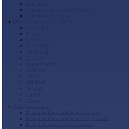
BrusDecor
Термопанели Аляска (Россия)
Термопанели Zodiac
Фиброцементный сайдинг
Fibra Plank
Panda
SidWood
FCS Group
Фибростар
БЕТЭКО
Кирисс Фасад
КАНЬОН
Cedral
CM Bord
Decover
Latonit
Мирко
Фасадная плитка
Фасадная Плитка Docke Premium
Фасадная Плитка Docke STANDARD
Фасадная плитка Технониколь