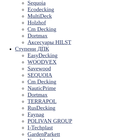
Sequoia
Ecodecking
MultiDeck
Holzhof
Cm Decking
Dortmax
Аксесуары HILST
Ступени ДПК
EasyDecking
WOODVEX
Savewood
SEQUOIA
Cm Decking
NauticPrime
Dortmax
TERRAPOL
RusDecking
Faynag
POLIVAN GROUP
I-Techplast
GardenParkett