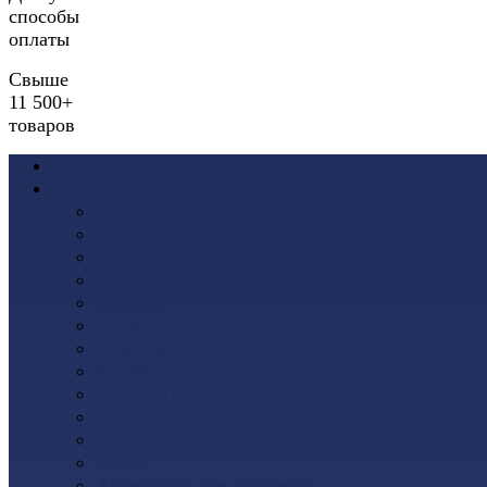
способы
оплаты
Свыше
11 500+
товаров
Акции
Виниловый сайдинг
Docke (Дёке)
Альта-Профиль
Grand Line
Ю-Пласт
Доломит
Tecos
Vinyl-On
FineBer
ТЕХНОНИКОЛЬ
VOX
Дачный
Mitten
Аксессуары для сайдинга