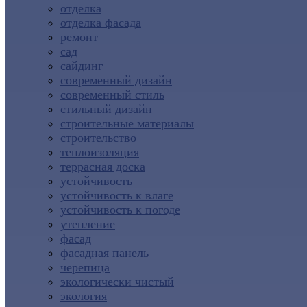
отделка
отделка фасада
ремонт
сад
сайдинг
современный дизайн
современный стиль
стильный дизайн
строительные материалы
строительство
теплоизоляция
террасная доска
устойчивость
устойчивость к влаге
устойчивость к погоде
утепление
фасад
фасадная панель
черепица
экологически чистый
экология