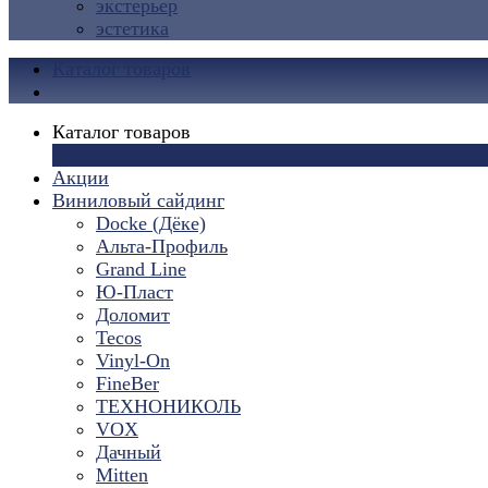
экстерьер
эстетика
Каталог товаров
Каталог товаров
×
Акции
Виниловый сайдинг
Docke (Дёке)
Альта-Профиль
Grand Line
Ю-Пласт
Доломит
Tecos
Vinyl-On
FineBer
ТЕХНОНИКОЛЬ
VOX
Дачный
Mitten