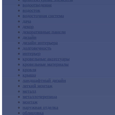
водоотведение
водосток
водосточная система
дача
декор
декоративные панели
дизайн
дизайн интерьера
долговечность
интерьер
кровельные аксессуары
кровельные материалы
кровля
крыша
ландшафтный дизайн
легкий монтаж
металл
металлочерепица
монтаж
наружная отделка
облицовка