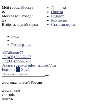
Мой город:
Москва
Доставка
✖
Оплата
Москва ваш город?
Возврат
Да
Контакты
Выбрать другой город
Стать дилером
Вход
Регистрация
+7 (495) 032-78-77
+7 (999) 444-25-67
Заказать звонок
info@saiding77.ru
Корзина
0
0 руб.
Доставка по всей России
Доступные
способы
оплаты