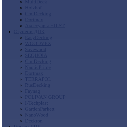
MultiDeck
Holzhof
Cm Decking
Dortmax
Аксесуары HILST
Ступени ДПК
EasyDecking
WOODVEX
Savewood
SEQUOIA
Cm Decking
NauticPrime
Dortmax
TERRAPOL
RusDecking
Faynag
POLIVAN GROUP
I-Techplast
GardenParkett
NanoWood
Deckron
Грядки ДПК