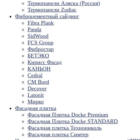
Термопанели Аляска (Россия)
Термопанели Zodiac
Фиброцементный сайдинг
Fibra Plank
Panda
SidWood
FCS Group
Фибростар
БЕТЭКО
Кирисс Фасад
КАНЬОН
Cedral
CM Bord
Decover
Latonit
Мирко
Фасадная плитка
Фасадная Плитка Docke Premium
Фасадная Плитка Docke STANDARD
Фасадная плитка Технониколь
Фасадная плитка Симтер