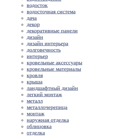
водосток
водосточная система
дача
декор
декоративные панели
дизайн
дизайн интерьера
долговечность
интерьер
кровельные аксессуары
кровельные материалы
кровля
крыша
ландшафтный дизайн
легкий монтаж
металл
металлочерепица
монтаж
наружная отделка
облицовка
отделка