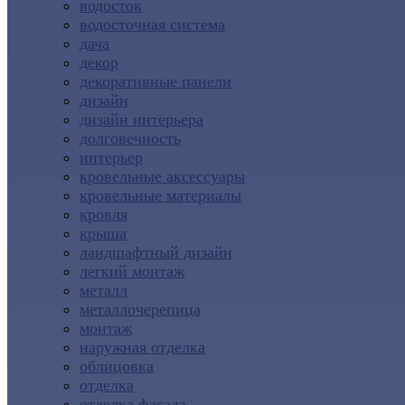
водосток
водосточная система
дача
декор
декоративные панели
дизайн
дизайн интерьера
долговечность
интерьер
кровельные аксессуары
кровельные материалы
кровля
крыша
ландшафтный дизайн
легкий монтаж
металл
металлочерепица
монтаж
наружная отделка
облицовка
отделка
отделка фасада