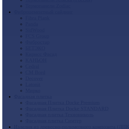
Термопанели Zodiac
Фиброцементный сайдинг
Fibra Plank
Panda
SidWood
FCS Group
Фибростар
БЕТЭКО
Кирисс Фасад
КАНЬОН
Cedral
CM Bord
Decover
Latonit
Мирко
Фасадная плитка
Фасадная Плитка Docke Premium
Фасадная Плитка Docke STANDARD
Фасадная плитка Технониколь
Фасадная плитка Симтер
Изделия из древесно-полимерного композита (ДПК