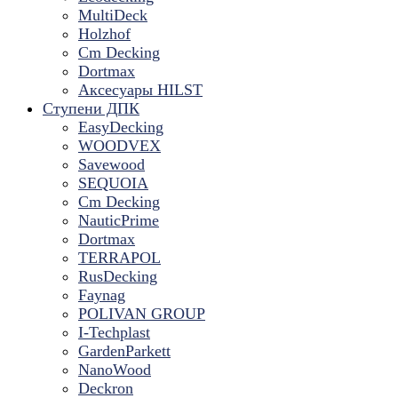
MultiDeck
Holzhof
Cm Decking
Dortmax
Аксесуары HILST
Ступени ДПК
EasyDecking
WOODVEX
Savewood
SEQUOIA
Cm Decking
NauticPrime
Dortmax
TERRAPOL
RusDecking
Faynag
POLIVAN GROUP
I-Techplast
GardenParkett
NanoWood
Deckron