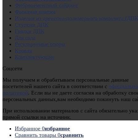
Фиброцементный сайдинг
Фасадная плитка
Изделия из древесно-полимерного композита (ДПК
Ступени ДПК
Грядки ДПК
Для сада
Регулируемые опоры
Кровля
Комплектующие
Соцсети
Мы получаем и обрабатываем персональные данные
посетителей нашего сайта в соответствии с
официальн
политикой
. Если вы не даете согласия на обработку сво
персональных данных,вам необходимо покинуть наш са
При использовании материалов с сайта обязательно ука
прямой ссылки на источник.
Избранное
0
избранное
Сравнить товары
0
сравнить