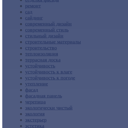
ремонт
сад
сайдинг
современный дизайн
современный стиль
стильный дизайн
строительные материалы
строительство
теплоизоляция
террасная доска
устойчивость
устойчивость к влаге
устойчивость к погоде
утепление
фасад
фасадная панель
черепица
экологически чистый
экология
экстерьер
эстетика