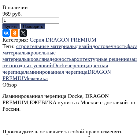
В наличии
969 руб.
Купить
Примерить
Категория:
Серия DRAGON PREMIUM
Теги:
строительные материалы
дизайн
долговечность
фас
материалы
кровельные
материалы
кровля
надежность
архитектурные решения
за
от погодных условий
Docke
черепица
цветная
черепица
ламинированная черепица
DRAGON
PREMIUM
ежевика
Обзор
Ламинированная черепица Docke, DRAGON
PREMIUM,ЕЖЕВИКА купить в Москве с доставкой по
России.
Производитель оставляет за собой право изменять