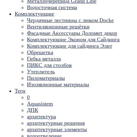
Металлочерепица Grand Line
Водосточная система
Комплектующие
Чердачные лестницы с люком Docke
Вентиляционные решётки
Фасадные Аксессуары Доломит декор
Комплектующие Эконом для Сайдинга
Комплектующие для cайдинга Элит
Обрешетка
Гибка металла
ПИКС для столбов
Утеплитель
Пиломатериалы
Изоляционные материалы
Теги
0
Aquasistem
ДПК
архитектура
архитектурные решения
архитектурные элементы
водоотведение