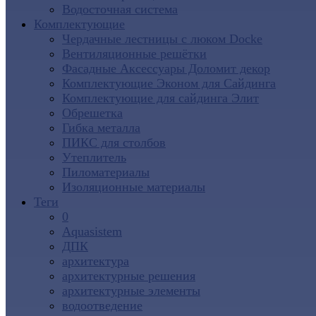
Водосточная система
Комплектующие
Чердачные лестницы с люком Docke
Вентиляционные решётки
Фасадные Аксессуары Доломит декор
Комплектующие Эконом для Сайдинга
Комплектующие для cайдинга Элит
Обрешетка
Гибка металла
ПИКС для столбов
Утеплитель
Пиломатериалы
Изоляционные материалы
Теги
0
Aquasistem
ДПК
архитектура
архитектурные решения
архитектурные элементы
водоотведение