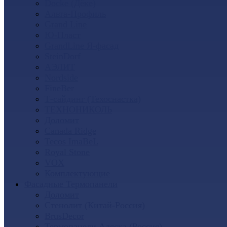
Docke (Дёке)
Альта-Профиль
Grand Line
Ю-Пласт
GrandLine Я-фасад
SteinDorf
АЭЛИТ
Nordside
FineBer
Т-сайдинг (Техоснастка)
ТЕХНОНИКОЛЬ
Доломит
Canada Ridge
Tecos ImaBeL
Royal Stone
VOX
Комплектующие
Фасадные Термопанели
Доломит
Стенолит (Китай-Россия)
BrusDecor
Термопанели Аляска (Россия)