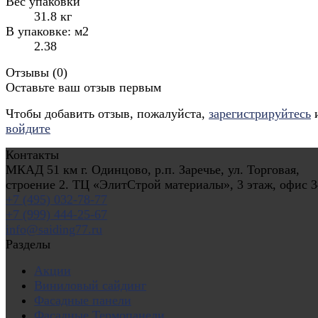
Вес упаковки
31.8 кг
В упаковке: м2
2.38
Отзывы (
0
)
Оставьте ваш отзыв первым
Чтобы добавить отзыв, пожалуйста,
зарегистрируйтесь
войдите
Контакты
МКАД 51 км г. Одинцово, р.п. Заречье, ул. Торговая,
строение 2. ТЦ «ЭлитСтрой материалы», 3 этаж, офис 3
+7 (495) 032-78-77
+7 (999) 444-25-67
info@saiding77.ru
Разделы
Акции
Виниловый сайдинг
Фасадные панели
Фасадные Термопанели