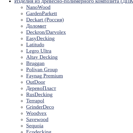
Изделия из древесно-полимерного композита (ДПК
NanoWood
GardenParkett
Deckart (Россия)
Доломит
Deckron/Darvolex
EasyDecking
Latitudo
Legro Ultra
Altay Decking
Bruggan
Polivan Group
Faynag Premium
OutDoor
ДеревоПласт
RusDecking
Terrapol
GrinderDeco
Woodvex
Savewood
Sequoia
Ecodecking