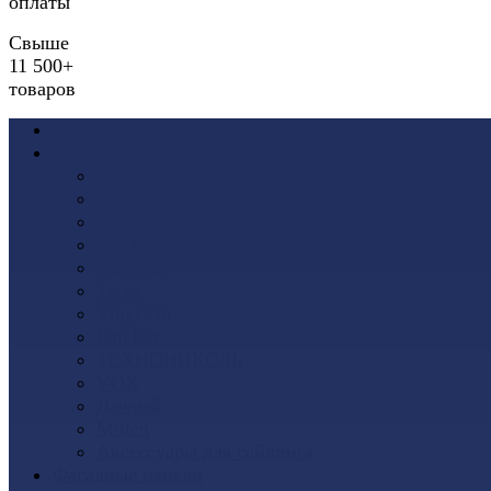
оплаты
Свыше
11 500+
товаров
Акции
Виниловый сайдинг
Docke (Дёке)
Альта-Профиль
Grand Line
Ю-Пласт
Доломит
Tecos
Vinyl-On
FineBer
ТЕХНОНИКОЛЬ
VOX
Дачный
Mitten
Аксессуары для сайдинга
Фасадные панели