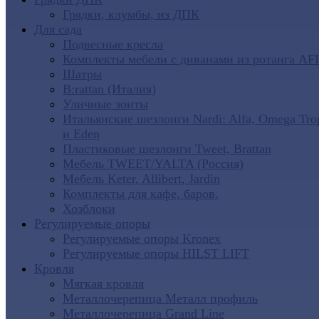
Грядки, клумбы, из ДПК
Для сада
Подвесные кресла
Комплекты мебели с диванами из ротанга AF
Шатры
B:rattan (Италия)
Уличные зонты
Итальянские шезлонги Nardi: Alfa, Omega Tro
и Eden
Пластиковые шезлонги Tweet, Brattan
Мебель TWEET/YALTA (Россия)
Мебель Keter, Allibert, Jardin
Комплекты для кафе, баров.
Хозблоки
Регулируемые опоры
Регулируемые опоры Kronex
Регулируемые опоры HILST LIFT
Кровля
Мягкая кровля
Металлочерепица Металл профиль
Металлочерепица Grand Line