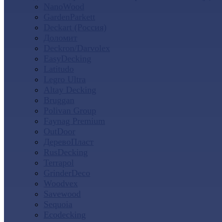
NanoWood
GardenParkett
Deckart (Россия)
Доломит
Deckron/Darvolex
EasyDecking
Latitudo
Legro Ultra
Altay Decking
Bruggan
Polivan Group
Faynag Premium
OutDoor
ДеревоПласт
RusDecking
Terrapol
GrinderDeco
Woodvex
Savewood
Sequoia
Ecodecking