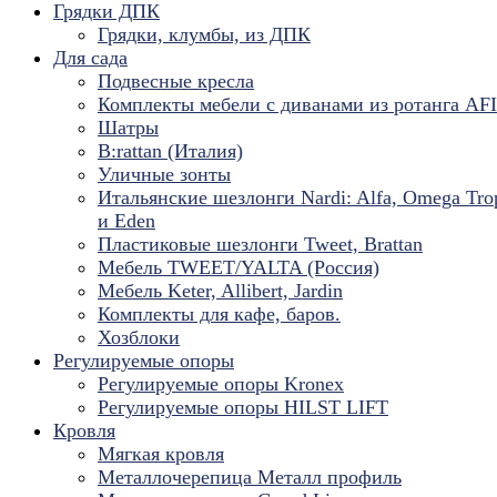
Грядки ДПК
Грядки, клумбы, из ДПК
Для сада
Подвесные кресла
Комплекты мебели с диванами из ротанга AF
Шатры
B:rattan (Италия)
Уличные зонты
Итальянские шезлонги Nardi: Alfa, Omega Tro
и Eden
Пластиковые шезлонги Tweet, Brattan
Мебель TWEET/YALTA (Россия)
Мебель Keter, Allibert, Jardin
Комплекты для кафе, баров.
Хозблоки
Регулируемые опоры
Регулируемые опоры Kronex
Регулируемые опоры HILST LIFT
Кровля
Мягкая кровля
Металлочерепица Металл профиль