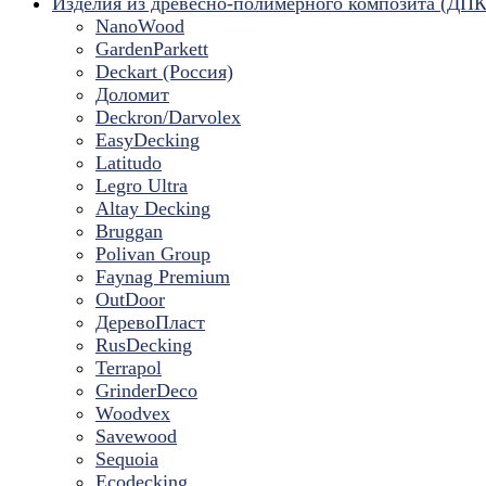
Изделия из древесно-полимерного композита (ДПК
NanoWood
GardenParkett
Deckart (Россия)
Доломит
Deckron/Darvolex
EasyDecking
Latitudo
Legro Ultra
Altay Decking
Bruggan
Polivan Group
Faynag Premium
OutDoor
ДеревоПласт
RusDecking
Terrapol
GrinderDeco
Woodvex
Savewood
Sequoia
Ecodecking