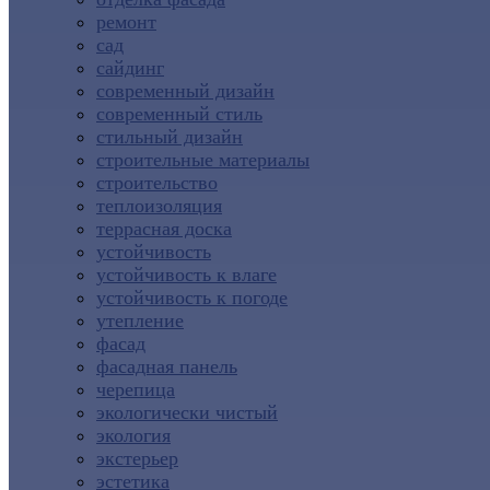
ремонт
сад
сайдинг
современный дизайн
современный стиль
стильный дизайн
строительные материалы
строительство
теплоизоляция
террасная доска
устойчивость
устойчивость к влаге
устойчивость к погоде
утепление
фасад
фасадная панель
черепица
экологически чистый
экология
экстерьер
эстетика