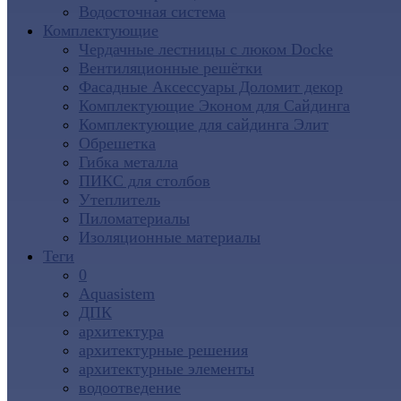
Водосточная система
Комплектующие
Чердачные лестницы с люком Docke
Вентиляционные решётки
Фасадные Аксессуары Доломит декор
Комплектующие Эконом для Сайдинга
Комплектующие для cайдинга Элит
Обрешетка
Гибка металла
ПИКС для столбов
Утеплитель
Пиломатериалы
Изоляционные материалы
Теги
0
Aquasistem
ДПК
архитектура
архитектурные решения
архитектурные элементы
водоотведение