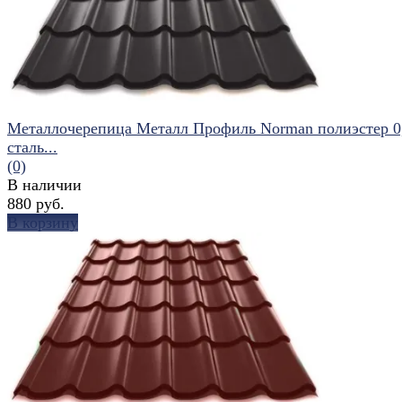
Металлочерепица Металл Профиль Norman полиэстер 0
сталь...
(0)
В наличии
880 руб.
В корзину
избранное
сравнить