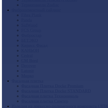
Термопанели Zodiac
Фиброцементный сайдинг
Fibra Plank
Panda
SidWood
FCS Group
Фибростар
БЕТЭКО
Кирисс Фасад
КАНЬОН
Cedral
CM Bord
Decover
Latonit
Мирко
Фасадная плитка
Фасадная Плитка Docke Premium
Фасадная Плитка Docke STANDARD
Фасадная плитка Технониколь
Фасадная плитка Симтер
Изделия из древесно-полимерного композита (ДПК