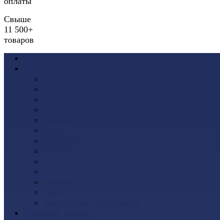
оплаты
Свыше
11 500+
товаров
Акции
Виниловый сайдинг
Docke (Дёке)
Альта-Профиль
Grand Line
Ю-Пласт
Доломит
Tecos
Vinyl-On
FineBer
ТЕХНОНИКОЛЬ
VOX
Дачный
Mitten
Аксессуары для сайдинга
Фасадные панели