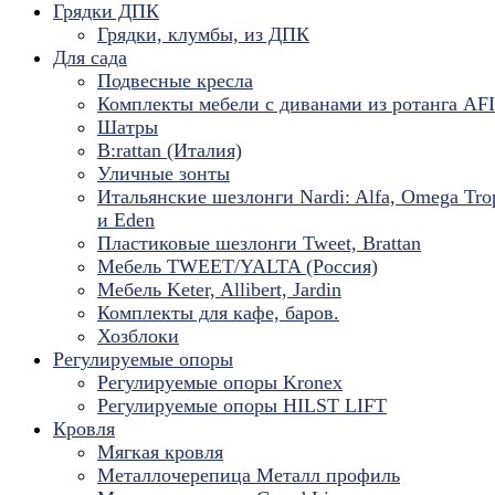
Грядки ДПК
Грядки, клумбы, из ДПК
Для сада
Подвесные кресла
Комплекты мебели с диванами из ротанга AF
Шатры
B:rattan (Италия)
Уличные зонты
Итальянские шезлонги Nardi: Alfa, Omega Tro
и Eden
Пластиковые шезлонги Tweet, Brattan
Мебель TWEET/YALTA (Россия)
Мебель Keter, Allibert, Jardin
Комплекты для кафе, баров.
Хозблоки
Регулируемые опоры
Регулируемые опоры Kronex
Регулируемые опоры HILST LIFT
Кровля
Мягкая кровля
Металлочерепица Металл профиль