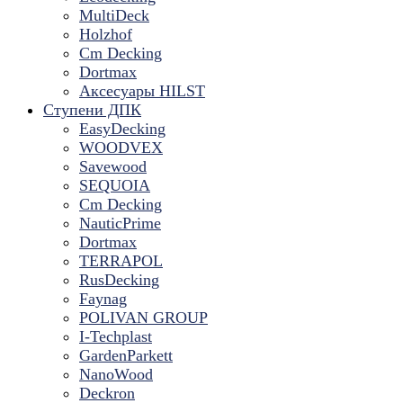
MultiDeck
Holzhof
Cm Decking
Dortmax
Аксесуары HILST
Ступени ДПК
EasyDecking
WOODVEX
Savewood
SEQUOIA
Cm Decking
NauticPrime
Dortmax
TERRAPOL
RusDecking
Faynag
POLIVAN GROUP
I-Techplast
GardenParkett
NanoWood
Deckron