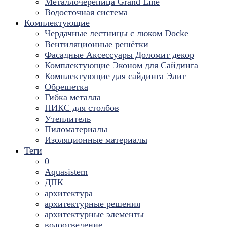
Металлочерепица Grand Line
Водосточная система
Комплектующие
Чердачные лестницы с люком Docke
Вентиляционные решётки
Фасадные Аксессуары Доломит декор
Комплектующие Эконом для Сайдинга
Комплектующие для cайдинга Элит
Обрешетка
Гибка металла
ПИКС для столбов
Утеплитель
Пиломатериалы
Изоляционные материалы
Теги
0
Aquasistem
ДПК
архитектура
архитектурные решения
архитектурные элементы
водоотведение