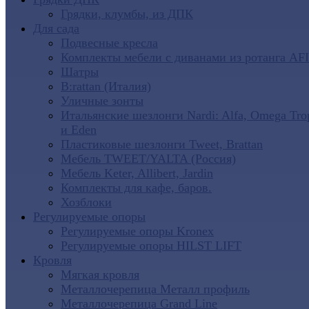
Грядки, клумбы, из ДПК
Для сада
Подвесные кресла
Комплекты мебели с диванами из ротанга AF
Шатры
B:rattan (Италия)
Уличные зонты
Итальянские шезлонги Nardi: Alfa, Omega Tro
и Eden
Пластиковые шезлонги Tweet, Brattan
Мебель TWEET/YALTA (Россия)
Мебель Keter, Allibert, Jardin
Комплекты для кафе, баров.
Хозблоки
Регулируемые опоры
Регулируемые опоры Kronex
Регулируемые опоры HILST LIFT
Кровля
Мягкая кровля
Металлочерепица Металл профиль
Металлочерепица Grand Line