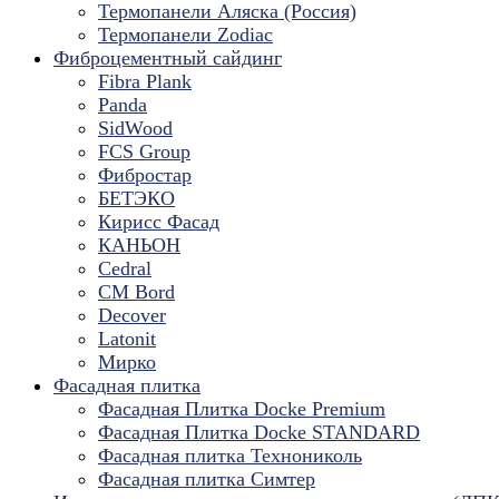
Термопанели Аляска (Россия)
Термопанели Zodiac
Фиброцементный сайдинг
Fibra Plank
Panda
SidWood
FCS Group
Фибростар
БЕТЭКО
Кирисс Фасад
КАНЬОН
Cedral
CM Bord
Decover
Latonit
Мирко
Фасадная плитка
Фасадная Плитка Docke Premium
Фасадная Плитка Docke STANDARD
Фасадная плитка Технониколь
Фасадная плитка Симтер