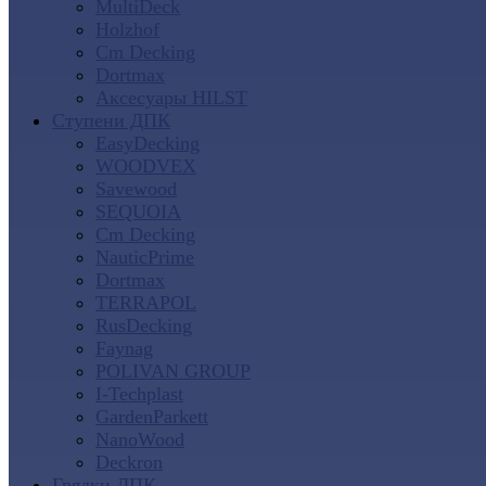
MultiDeck
Holzhof
Cm Decking
Dortmax
Аксесуары HILST
Ступени ДПК
EasyDecking
WOODVEX
Savewood
SEQUOIA
Cm Decking
NauticPrime
Dortmax
TERRAPOL
RusDecking
Faynag
POLIVAN GROUP
I-Techplast
GardenParkett
NanoWood
Deckron
Грядки ДПК