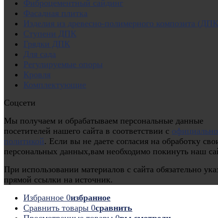
Фиброцементный сайдинг
Фасадная плитка
Изделия из древесно-полимерного композита (ДПК
Ступени ДПК
Грядки ДПК
Для сада
Регулируемые опоры
Кровля
Комплектующие
Соцсети
Мы получаем и обрабатываем персональные данные
посетителей нашего сайта в соответствии с
официальн
политикой
. Если вы не даете согласия на обработку сво
персональных данных,вам необходимо покинуть наш са
При использовании материалов с сайта обязательно ука
прямой ссылки на источник.
Избранное
0
избранное
Сравнить товары
0
сравнить
Просмотренные товары
0
вы смотрели