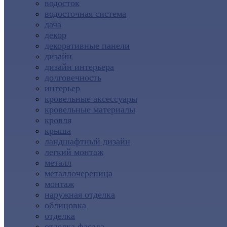
водосток
водосточная система
дача
декор
декоративные панели
дизайн
дизайн интерьера
долговечность
интерьер
кровельные аксессуары
кровельные материалы
кровля
крыша
ландшафтный дизайн
легкий монтаж
металл
металлочерепица
монтаж
наружная отделка
облицовка
отделка
отделка фасада