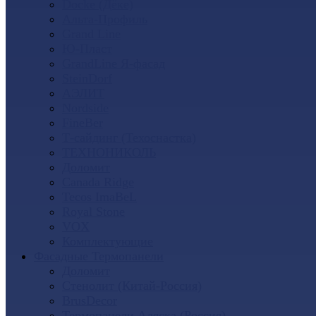
Docke (Дёке)
Альта-Профиль
Grand Line
Ю-Пласт
GrandLine Я-фасад
SteinDorf
АЭЛИТ
Nordside
FineBer
Т-сайдинг (Техоснастка)
ТЕХНОНИКОЛЬ
Доломит
Canada Ridge
Tecos ImaBeL
Royal Stone
VOX
Комплектующие
Фасадные Термопанели
Доломит
Стенолит (Китай-Россия)
BrusDecor
Термопанели Аляска (Россия)