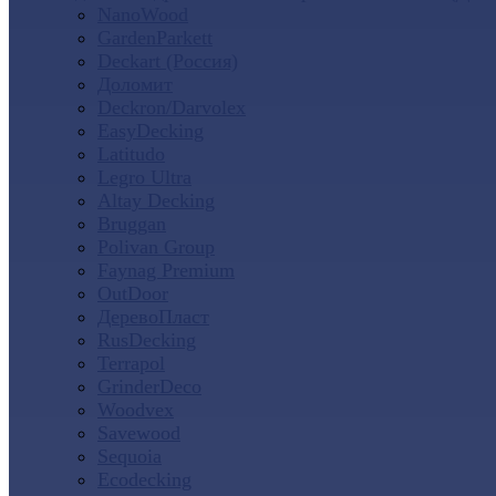
NanoWood
GardenParkett
Deckart (Россия)
Доломит
Deckron/Darvolex
EasyDecking
Latitudo
Legro Ultra
Altay Decking
Bruggan
Polivan Group
Faynag Premium
OutDoor
ДеревоПласт
RusDecking
Terrapol
GrinderDeco
Woodvex
Savewood
Sequoia
Ecodecking