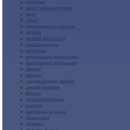
водосток
водосточная система
дача
декор
декоративные панели
дизайн
дизайн интерьера
долговечность
интерьер
кровельные аксессуары
кровельные материалы
кровля
крыша
ландшафтный дизайн
легкий монтаж
металл
металлочерепица
монтаж
наружная отделка
облицовка
отделка
отделка фасада