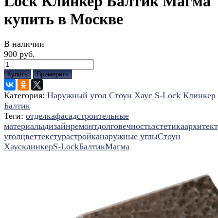
Lock Клинкер Балтик Магма
купить в Москве
В наличии
900 руб.
Купить
Примерить
Категория:
Наружный угол Стоун Хаус S-Lock Клинкер
Балтик
Теги:
отделка
фасад
строительные
материалы
дизайн
ремонт
долговечность
эстетика
архитек
угол
цвет
текстура
стройка
наружные углы
Стоун
Хаус
клинкер
S-Lock
Балтик
Магма