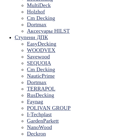
MultiDeck
Holzhof
Cm Decking
Dortmax
Аксесуары HILST
Ступени ДПК
EasyDecking
WOODVEX
Savewood
SEQUOIA
Cm Decking
NauticPrime
Dortmax
TERRAPOL
RusDecking
Faynag
POLIVAN GROUP
I-Techplast
GardenParkett
NanoWood
Deckron