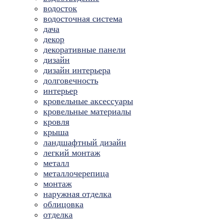
водосток
водосточная система
дача
декор
декоративные панели
дизайн
дизайн интерьера
долговечность
интерьер
кровельные аксессуары
кровельные материалы
кровля
крыша
ландшафтный дизайн
легкий монтаж
металл
металлочерепица
монтаж
наружная отделка
облицовка
отделка