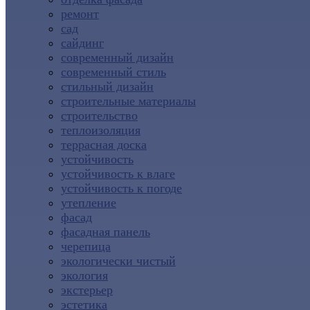
ремонт
сад
сайдинг
современный дизайн
современный стиль
стильный дизайн
строительные материалы
строительство
теплоизоляция
террасная доска
устойчивость
устойчивость к влаге
устойчивость к погоде
утепление
фасад
фасадная панель
черепица
экологически чистый
экология
экстерьер
эстетика