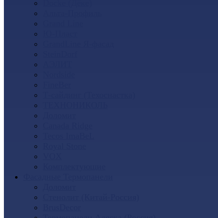
Docke (Дёке)
Альта-Профиль
Grand Line
Ю-Пласт
GrandLine Я-фасад
SteinDorf
АЭЛИТ
Nordside
FineBer
Т-сайдинг (Техоснастка)
ТЕХНОНИКОЛЬ
Доломит
Canada Ridge
Tecos ImaBeL
Royal Stone
VOX
Комплектующие
Фасадные Термопанели
Доломит
Стенолит (Китай-Россия)
BrusDecor
Термопанели Аляска (Россия)