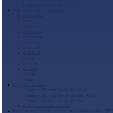
Термопанели Zodiac
Фиброцементный сайдинг
Fibra Plank
Panda
SidWood
FCS Group
Фибростар
БЕТЭКО
Кирисс Фасад
КАНЬОН
Cedral
CM Bord
Decover
Latonit
Мирко
Фасадная плитка
Фасадная Плитка Docke Premium
Фасадная Плитка Docke STANDARD
Фасадная плитка Технониколь
Фасадная плитка Симтер
Изделия из древесно-полимерного композита (ДПК