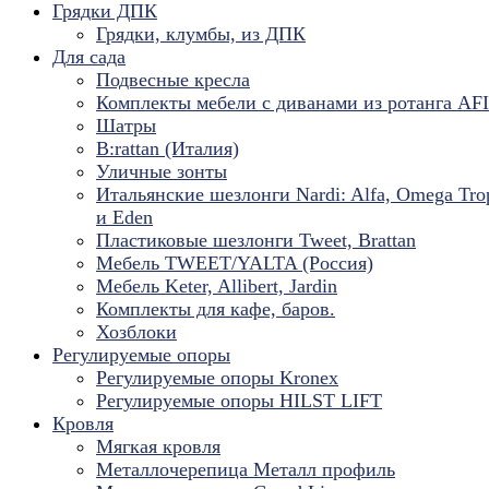
Грядки ДПК
Грядки, клумбы, из ДПК
Для сада
Подвесные кресла
Комплекты мебели с диванами из ротанга AF
Шатры
B:rattan (Италия)
Уличные зонты
Итальянские шезлонги Nardi: Alfa, Omega Tro
и Eden
Пластиковые шезлонги Tweet, Brattan
Мебель TWEET/YALTA (Россия)
Мебель Keter, Allibert, Jardin
Комплекты для кафе, баров.
Хозблоки
Регулируемые опоры
Регулируемые опоры Kronex
Регулируемые опоры HILST LIFT
Кровля
Мягкая кровля
Металлочерепица Металл профиль