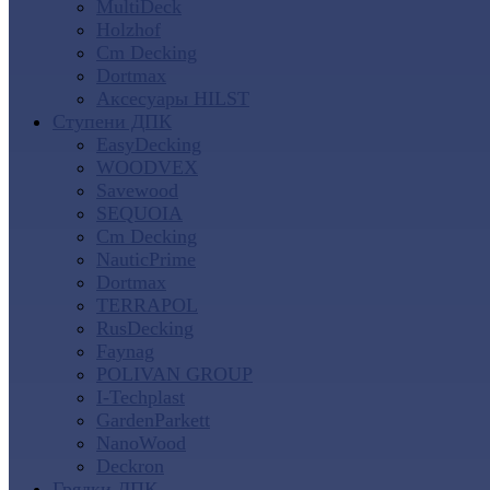
MultiDeck
Holzhof
Cm Decking
Dortmax
Аксесуары HILST
Ступени ДПК
EasyDecking
WOODVEX
Savewood
SEQUOIA
Cm Decking
NauticPrime
Dortmax
TERRAPOL
RusDecking
Faynag
POLIVAN GROUP
I-Techplast
GardenParkett
NanoWood
Deckron
Грядки ДПК