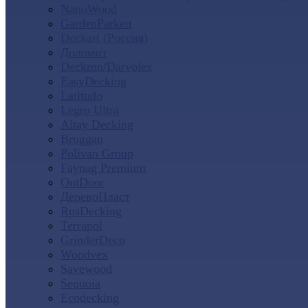
NanoWood
GardenParkett
Deckart (Россия)
Доломит
Deckron/Darvolex
EasyDecking
Latitudo
Legro Ultra
Altay Decking
Bruggan
Polivan Group
Faynag Premium
OutDoor
ДеревоПласт
RusDecking
Terrapol
GrinderDeco
Woodvex
Savewood
Sequoia
Ecodecking