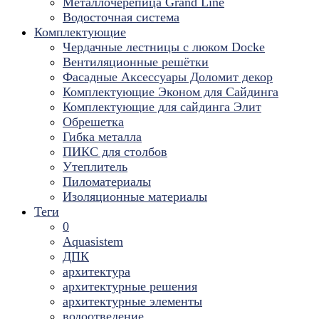
Металлочерепица Grand Line
Водосточная система
Комплектующие
Чердачные лестницы с люком Docke
Вентиляционные решётки
Фасадные Аксессуары Доломит декор
Комплектующие Эконом для Сайдинга
Комплектующие для cайдинга Элит
Обрешетка
Гибка металла
ПИКС для столбов
Утеплитель
Пиломатериалы
Изоляционные материалы
Теги
0
Aquasistem
ДПК
архитектура
архитектурные решения
архитектурные элементы
водоотведение