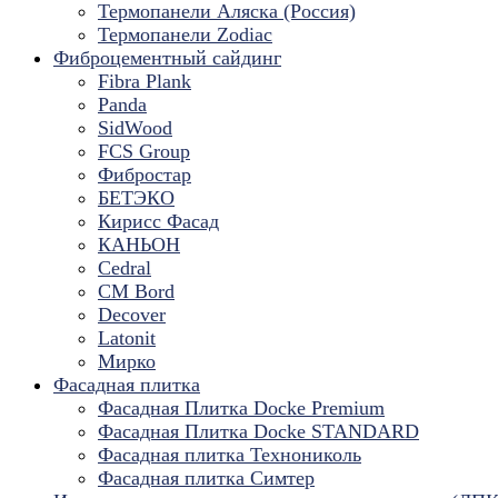
Термопанели Аляска (Россия)
Термопанели Zodiac
Фиброцементный сайдинг
Fibra Plank
Panda
SidWood
FCS Group
Фибростар
БЕТЭКО
Кирисс Фасад
КАНЬОН
Cedral
CM Bord
Decover
Latonit
Мирко
Фасадная плитка
Фасадная Плитка Docke Premium
Фасадная Плитка Docke STANDARD
Фасадная плитка Технониколь
Фасадная плитка Симтер