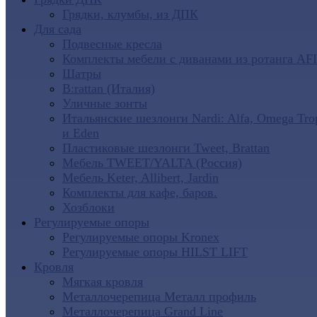
Грядки, клумбы, из ДПК
Для сада
Подвесные кресла
Комплекты мебели с диванами из ротанга AF
Шатры
B:rattan (Италия)
Уличные зонты
Итальянские шезлонги Nardi: Alfa, Omega Tro
и Eden
Пластиковые шезлонги Tweet, Brattan
Мебель TWEET/YALTA (Россия)
Мебель Keter, Allibert, Jardin
Комплекты для кафе, баров.
Хозблоки
Регулируемые опоры
Регулируемые опоры Kronex
Регулируемые опоры HILST LIFT
Кровля
Мягкая кровля
Металлочерепица Металл профиль
Металлочерепица Grand Line