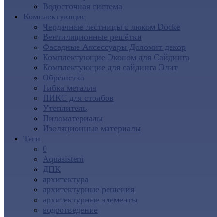
Водосточная система
Комплектующие
Чердачные лестницы с люком Docke
Вентиляционные решётки
Фасадные Аксессуары Доломит декор
Комплектующие Эконом для Сайдинга
Комплектующие для cайдинга Элит
Обрешетка
Гибка металла
ПИКС для столбов
Утеплитель
Пиломатериалы
Изоляционные материалы
Теги
0
Aquasistem
ДПК
архитектура
архитектурные решения
архитектурные элементы
водоотведение