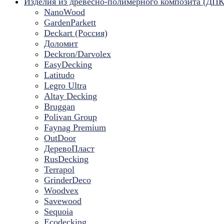
Изделия из древесно-полимерного композита (ДПК
NanoWood
GardenParkett
Deckart (Россия)
Доломит
Deckron/Darvolex
EasyDecking
Latitudo
Legro Ultra
Altay Decking
Bruggan
Polivan Group
Faynag Premium
OutDoor
ДеревоПласт
RusDecking
Terrapol
GrinderDeco
Woodvex
Savewood
Sequoia
Ecodecking