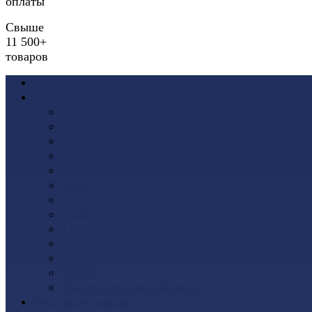
оплаты
Свыше
11 500+
товаров
Акции
Виниловый сайдинг
Docke (Дёке)
Альта-Профиль
Grand Line
Ю-Пласт
Доломит
Tecos
Vinyl-On
FineBer
ТЕХНОНИКОЛЬ
VOX
Дачный
Mitten
Аксессуары для сайдинга
Фасадные панели