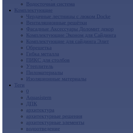
Водосточная система
Комплектующие
Чердачные лестницы с люком Docke
Вентиляционные решётки
Фасадные Аксессуары Доломит декор
Комплектующие Эконом для Сайдинга
Комплектующие для cайдинга Элит
Обрешетка
Гибка металла
ПИКС для столбов
Утеплитель
Пиломатериалы
Изоляционные материалы
Теги
0
Aquasistem
ДПК
архитектура
архитектурные решения
архитектурные элементы
водоотведение