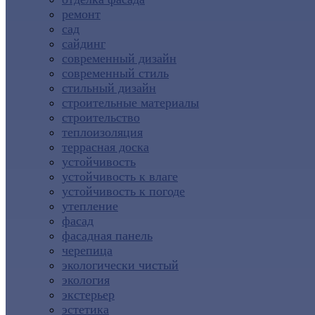
ремонт
сад
сайдинг
современный дизайн
современный стиль
стильный дизайн
строительные материалы
строительство
теплоизоляция
террасная доска
устойчивость
устойчивость к влаге
устойчивость к погоде
утепление
фасад
фасадная панель
черепица
экологически чистый
экология
экстерьер
эстетика