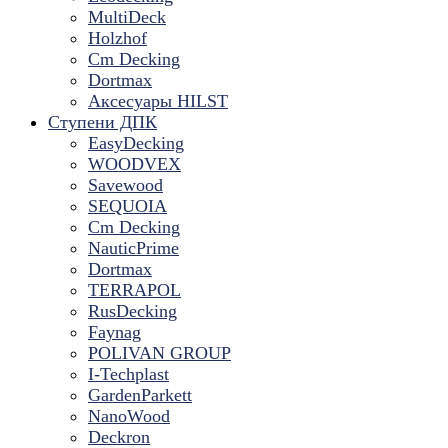
MultiDeck
Holzhof
Cm Decking
Dortmax
Аксесуары HILST
Ступени ДПК
EasyDecking
WOODVEX
Savewood
SEQUOIA
Cm Decking
NauticPrime
Dortmax
TERRAPOL
RusDecking
Faynag
POLIVAN GROUP
I-Techplast
GardenParkett
NanoWood
Deckron