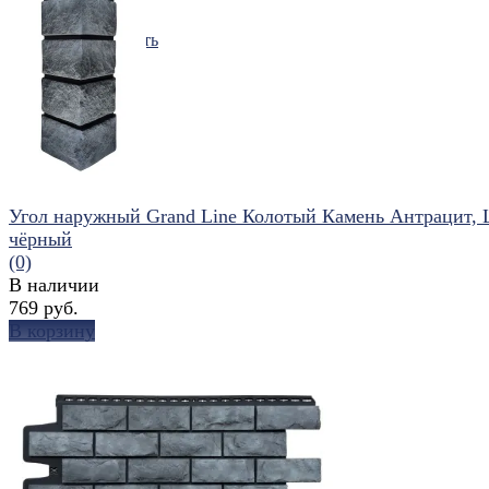
избранное
сравнить
Угол наружный Grand Line Колотый Камень Антрацит,
чёрный
(0)
В наличии
769 руб.
В корзину
избранное
сравнить