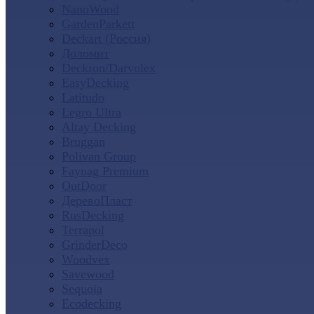
NanoWood
GardenParkett
Deckart (Россия)
Доломит
Deckron/Darvolex
EasyDecking
Latitudo
Legro Ultra
Altay Decking
Bruggan
Polivan Group
Faynag Premium
OutDoor
ДеревоПласт
RusDecking
Terrapol
GrinderDeco
Woodvex
Savewood
Sequoia
Ecodecking