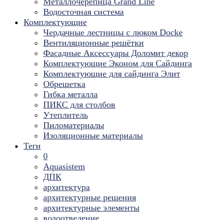
Металлочерепица Grand Line
Водосточная система
Комплектующие
Чердачные лестницы с люком Docke
Вентиляционные решётки
Фасадные Аксессуары Доломит декор
Комплектующие Эконом для Сайдинга
Комплектующие для cайдинга Элит
Обрешетка
Гибка металла
ПИКС для столбов
Утеплитель
Пиломатериалы
Изоляционные материалы
Теги
0
Aquasistem
ДПК
архитектура
архитектурные решения
архитектурные элементы
водоотведение