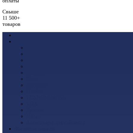
оплаты
Свыше
11 500+
товаров
Акции
Виниловый сайдинг
Docke (Дёке)
Альта-Профиль
Grand Line
Ю-Пласт
Доломит
Tecos
Vinyl-On
FineBer
ТЕХНОНИКОЛЬ
VOX
Дачный
Mitten
Аксессуары для сайдинга
Фасадные панели