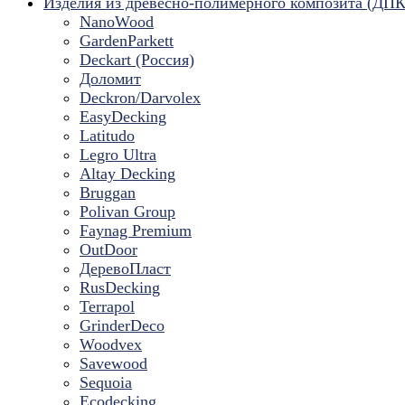
Изделия из древесно-полимерного композита (ДПК
NanoWood
GardenParkett
Deckart (Россия)
Доломит
Deckron/Darvolex
EasyDecking
Latitudo
Legro Ultra
Altay Decking
Bruggan
Polivan Group
Faynag Premium
OutDoor
ДеревоПласт
RusDecking
Terrapol
GrinderDeco
Woodvex
Savewood
Sequoia
Ecodecking