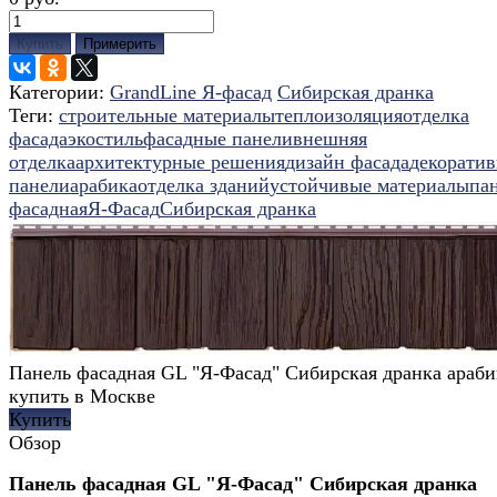
Купить
Примерить
Категории:
GrandLine Я-фасад
Сибирская дранка
Теги:
строительные материалы
теплоизоляция
отделка
фасада
экостиль
фасадные панели
внешняя
отделка
архитектурные решения
дизайн фасада
декорати
панели
арабика
отделка зданий
устойчивые материалы
па
фасадная
Я-Фасад
Сибирская дранка
Панель фасадная GL "Я-Фасад" Сибирская дранка араби
купить в Москве
Купить
Обзор
Панель фасадная GL "Я-Фасад" Сибирская дранка