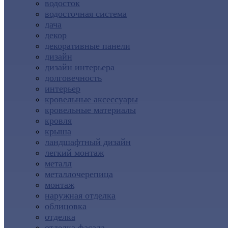
водосток
водосточная система
дача
декор
декоративные панели
дизайн
дизайн интерьера
долговечность
интерьер
кровельные аксессуары
кровельные материалы
кровля
крыша
ландшафтный дизайн
легкий монтаж
металл
металлочерепица
монтаж
наружная отделка
облицовка
отделка
отделка фасада