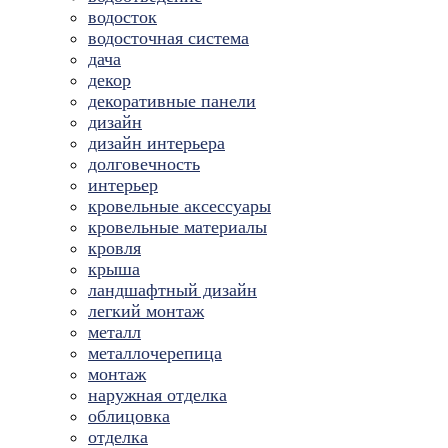
водосток
водосточная система
дача
декор
декоративные панели
дизайн
дизайн интерьера
долговечность
интерьер
кровельные аксессуары
кровельные материалы
кровля
крыша
ландшафтный дизайн
легкий монтаж
металл
металлочерепица
монтаж
наружная отделка
облицовка
отделка