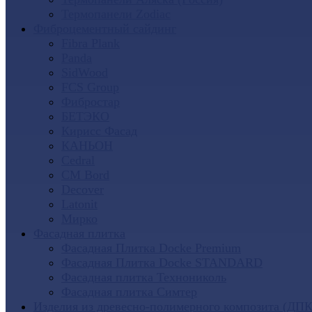
Термопанели Zodiac
Фиброцементный сайдинг
Fibra Plank
Panda
SidWood
FCS Group
Фибростар
БЕТЭКО
Кирисс Фасад
КАНЬОН
Cedral
CM Bord
Decover
Latonit
Мирко
Фасадная плитка
Фасадная Плитка Docke Premium
Фасадная Плитка Docke STANDARD
Фасадная плитка Технониколь
Фасадная плитка Симтер
Изделия из древесно-полимерного композита (ДПК