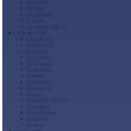
MultiDeck
Holzhof
Cm Decking
Dortmax
Аксесуары HILST
Ступени ДПК
EasyDecking
WOODVEX
Savewood
SEQUOIA
Cm Decking
NauticPrime
Dortmax
TERRAPOL
RusDecking
Faynag
POLIVAN GROUP
I-Techplast
GardenParkett
NanoWood
Deckron
Грядки ДПК