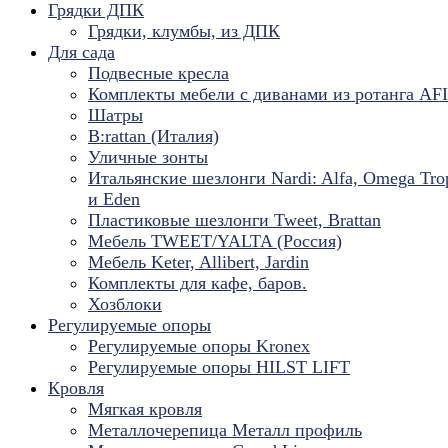
Грядки ДПК
Грядки, клумбы, из ДПК
Для сада
Подвесные кресла
Комплекты мебели с диванами из ротанга AF
Шатры
B:rattan (Италия)
Уличные зонты
Итальянские шезлонги Nardi: Alfa, Omega Tro
и Eden
Пластиковые шезлонги Tweet, Brattan
Мебель TWEET/YALTA (Россия)
Мебель Keter, Allibert, Jardin
Комплекты для кафе, баров.
Хозблоки
Регулируемые опоры
Регулируемые опоры Kronex
Регулируемые опоры HILST LIFT
Кровля
Мягкая кровля
Металлочерепица Металл профиль