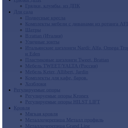
Грядки, клумбы, из ДПК
Для сада
Подвесные кресла
Комплекты мебели с диванами из ротанга AF
Шатры
B:rattan (Италия)
Уличные зонты
Итальянские шезлонги Nardi: Alfa, Omega Tro
и Eden
Пластиковые шезлонги Tweet, Brattan
Мебель TWEET/YALTA (Россия)
Мебель Keter, Allibert, Jardin
Комплекты для кафе, баров.
Хозблоки
Регулируемые опоры
Регулируемые опоры Kronex
Регулируемые опоры HILST LIFT
Кровля
Мягкая кровля
Металлочерепица Металл профиль
Металлочерепица Grand Line