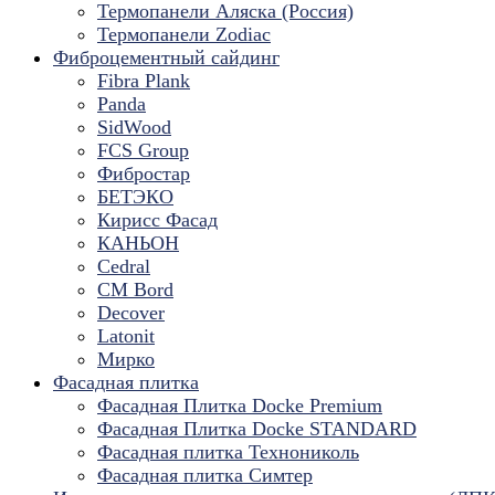
Термопанели Аляска (Россия)
Термопанели Zodiac
Фиброцементный сайдинг
Fibra Plank
Panda
SidWood
FCS Group
Фибростар
БЕТЭКО
Кирисс Фасад
КАНЬОН
Cedral
CM Bord
Decover
Latonit
Мирко
Фасадная плитка
Фасадная Плитка Docke Premium
Фасадная Плитка Docke STANDARD
Фасадная плитка Технониколь
Фасадная плитка Симтер