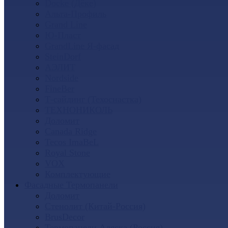
Docke (Дёке)
Альта-Профиль
Grand Line
Ю-Пласт
GrandLine Я-фасад
SteinDorf
АЭЛИТ
Nordside
FineBer
Т-сайдинг (Техоснастка)
ТЕХНОНИКОЛЬ
Доломит
Canada Ridge
Tecos ImaBeL
Royal Stone
VOX
Комплектующие
Фасадные Термопанели
Доломит
Стенолит (Китай-Россия)
BrusDecor
Термопанели Аляска (Россия)