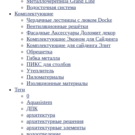
Металлочерепица Grand Line
Водосточная система
Комплектующие
Чердачные лестницы с люком Docke
Вентиляционные решётки
Фасадные Аксессуары Доломит декор
Комплектующие Эконом для Сайдинга
Комплектующие для cайдинга Элит
Обрешетка
Гибка металла
ПИКС для столбов
Утеплитель
Пиломатериалы
Изоляционные материалы
Теги
0
Aquasistem
ДПК
архитектура
архитектурные решения
архитектурные элементы
водоотведение