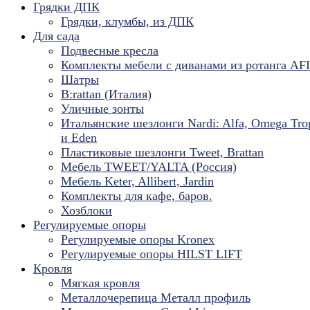
Грядки ДПК
Грядки, клумбы, из ДПК
Для сада
Подвесные кресла
Комплекты мебели с диванами из ротанга AF
Шатры
B:rattan (Италия)
Уличные зонты
Итальянские шезлонги Nardi: Alfa, Omega Tro
и Eden
Пластиковые шезлонги Tweet, Brattan
Мебель TWEET/YALTA (Россия)
Мебель Keter, Allibert, Jardin
Комплекты для кафе, баров.
Хозблоки
Регулируемые опоры
Регулируемые опоры Kronex
Регулируемые опоры HILST LIFT
Кровля
Мягкая кровля
Металлочерепица Металл профиль