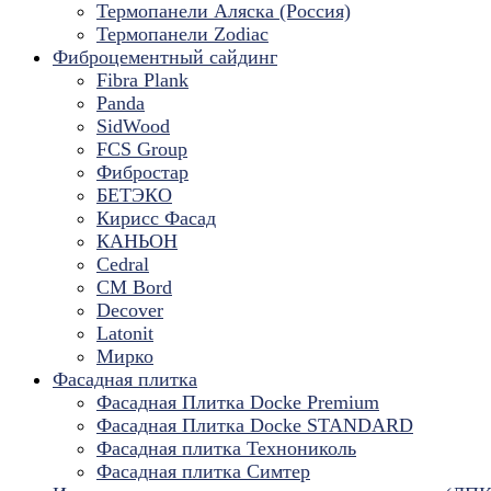
Термопанели Аляска (Россия)
Термопанели Zodiac
Фиброцементный сайдинг
Fibra Plank
Panda
SidWood
FCS Group
Фибростар
БЕТЭКО
Кирисс Фасад
КАНЬОН
Cedral
CM Bord
Decover
Latonit
Мирко
Фасадная плитка
Фасадная Плитка Docke Premium
Фасадная Плитка Docke STANDARD
Фасадная плитка Технониколь
Фасадная плитка Симтер