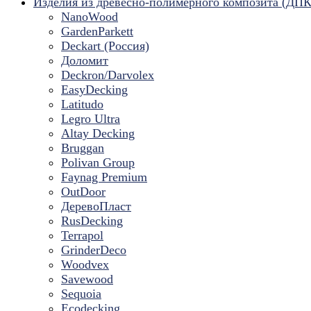
Изделия из древесно-полимерного композита (ДПК
NanoWood
GardenParkett
Deckart (Россия)
Доломит
Deckron/Darvolex
EasyDecking
Latitudo
Legro Ultra
Altay Decking
Bruggan
Polivan Group
Faynag Premium
OutDoor
ДеревоПласт
RusDecking
Terrapol
GrinderDeco
Woodvex
Savewood
Sequoia
Ecodecking