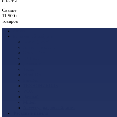
оплаты
Свыше
11 500+
товаров
Акции
Виниловый сайдинг
Docke (Дёке)
Альта-Профиль
Grand Line
Ю-Пласт
Доломит
Tecos
Vinyl-On
FineBer
ТЕХНОНИКОЛЬ
VOX
Дачный
Mitten
Аксессуары для сайдинга
Фасадные панели