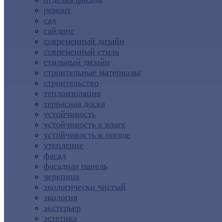
ремонт
сад
сайдинг
современный дизайн
современный стиль
стильный дизайн
строительные материалы
строительство
теплоизоляция
террасная доска
устойчивость
устойчивость к влаге
устойчивость к погоде
утепление
фасад
фасадная панель
черепица
экологически чистый
экология
экстерьер
эстетика