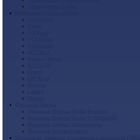
Термопанели Zodiac
Фиброцементный сайдинг
Fibra Plank
Panda
SidWood
FCS Group
Фибростар
БЕТЭКО
Кирисс Фасад
КАНЬОН
Cedral
CM Bord
Decover
Latonit
Мирко
Фасадная плитка
Фасадная Плитка Docke Premium
Фасадная Плитка Docke STANDARD
Фасадная плитка Технониколь
Фасадная плитка Симтер
Изделия из древесно-полимерного композита (ДПК