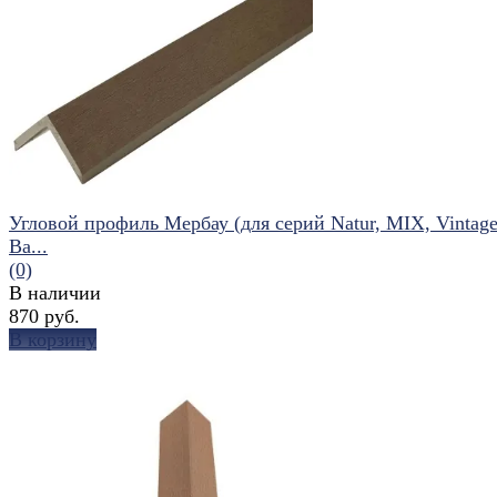
избранное
сравнить
Угловой профиль Мербау (для серий Natur, MIX, Vintage
Ba...
(0)
В наличии
870 руб.
В корзину
избранное
сравнить