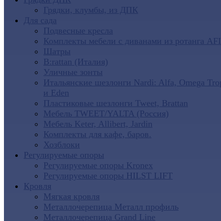
Грядки, клумбы, из ДПК
Для сада
Подвесные кресла
Комплекты мебели с диванами из ротанга AF
Шатры
B:rattan (Италия)
Уличные зонты
Итальянские шезлонги Nardi: Alfa, Omega Tro
и Eden
Пластиковые шезлонги Tweet, Brattan
Мебель TWEET/YALTA (Россия)
Мебель Keter, Allibert, Jardin
Комплекты для кафе, баров.
Хозблоки
Регулируемые опоры
Регулируемые опоры Kronex
Регулируемые опоры HILST LIFT
Кровля
Мягкая кровля
Металлочерепица Металл профиль
Металлочерепица Grand Line