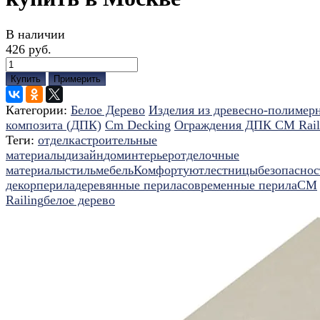
В наличии
426 руб.
Купить
Примерить
Категории:
Белое Дерево
Изделия из древесно-полимер
композита (ДПК)
Cm Decking
Ограждения ДПК CM Rail
Теги:
отделка
строительные
материалы
дизайн
дом
интерьер
отделочные
материалы
стиль
мебель
Комфорт
уют
лестницы
безопаснос
декор
перила
деревянные перила
современные перила
CM
Railing
белое дерево