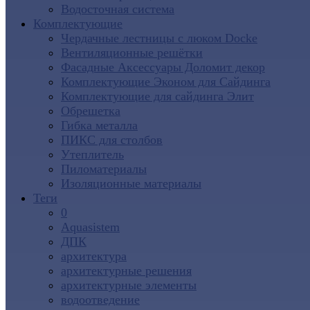
Водосточная система
Комплектующие
Чердачные лестницы с люком Docke
Вентиляционные решётки
Фасадные Аксессуары Доломит декор
Комплектующие Эконом для Сайдинга
Комплектующие для cайдинга Элит
Обрешетка
Гибка металла
ПИКС для столбов
Утеплитель
Пиломатериалы
Изоляционные материалы
Теги
0
Aquasistem
ДПК
архитектура
архитектурные решения
архитектурные элементы
водоотведение