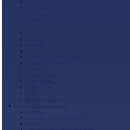
Docke (Дёке)
Альта-Профиль
Grand Line
Ю-Пласт
GrandLine Я-фасад
SteinDorf
АЭЛИТ
Nordside
FineBer
Т-сайдинг (Техоснастка)
ТЕХНОНИКОЛЬ
Доломит
Canada Ridge
Tecos ImaBeL
Royal Stone
VOX
Комплектующие
Фасадные Термопанели
Доломит
Стенолит (Китай-Россия)
BrusDecor
Термопанели Аляска (Россия)