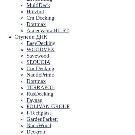
MultiDeck
Holzhof
Cm Decking
Dortmax
Аксесуары HILST
Ступени ДПК
EasyDecking
WOODVEX
Savewood
SEQUOIA
Cm Decking
NauticPrime
Dortmax
TERRAPOL
RusDecking
Faynag
POLIVAN GROUP
I-Techplast
GardenParkett
NanoWood
Deckron