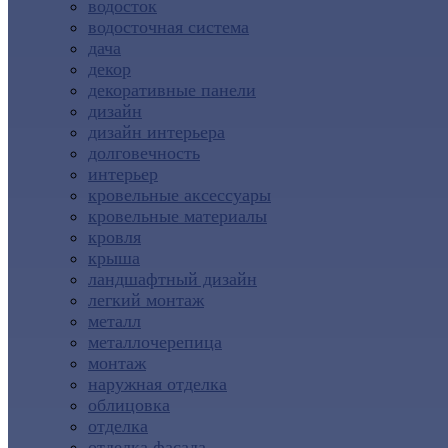
водосток
водосточная система
дача
декор
декоративные панели
дизайн
дизайн интерьера
долговечность
интерьер
кровельные аксессуары
кровельные материалы
кровля
крыша
ландшафтный дизайн
легкий монтаж
металл
металлочерепица
монтаж
наружная отделка
облицовка
отделка
отделка фасада