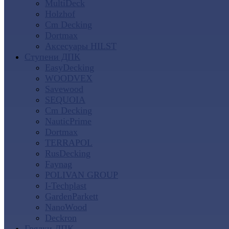
MultiDeck
Holzhof
Cm Decking
Dortmax
Аксесуары HILST
Ступени ДПК
EasyDecking
WOODVEX
Savewood
SEQUOIA
Cm Decking
NauticPrime
Dortmax
TERRAPOL
RusDecking
Faynag
POLIVAN GROUP
I-Techplast
GardenParkett
NanoWood
Deckron
Грядки ДПК