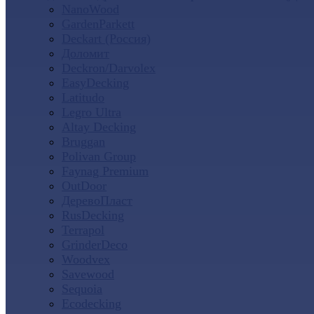
NanoWood
GardenParkett
Deckart (Россия)
Доломит
Deckron/Darvolex
EasyDecking
Latitudo
Legro Ultra
Altay Decking
Bruggan
Polivan Group
Faynag Premium
OutDoor
ДеревоПласт
RusDecking
Terrapol
GrinderDeco
Woodvex
Savewood
Sequoia
Ecodecking