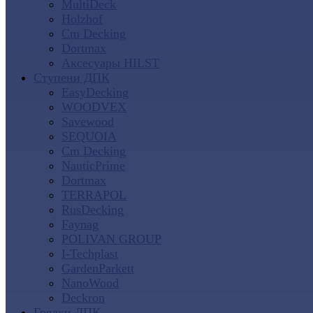
MultiDeck
Holzhof
Cm Decking
Dortmax
Аксесуары HILST
Ступени ДПК
EasyDecking
WOODVEX
Savewood
SEQUOIA
Cm Decking
NauticPrime
Dortmax
TERRAPOL
RusDecking
Faynag
POLIVAN GROUP
I-Techplast
GardenParkett
NanoWood
Deckron
Грядки ДПК