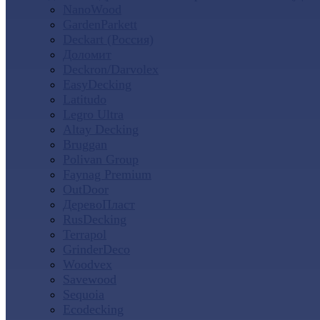
NanoWood
GardenParkett
Deckart (Россия)
Доломит
Deckron/Darvolex
EasyDecking
Latitudo
Legro Ultra
Altay Decking
Bruggan
Polivan Group
Faynag Premium
OutDoor
ДеревоПласт
RusDecking
Terrapol
GrinderDeco
Woodvex
Savewood
Sequoia
Ecodecking