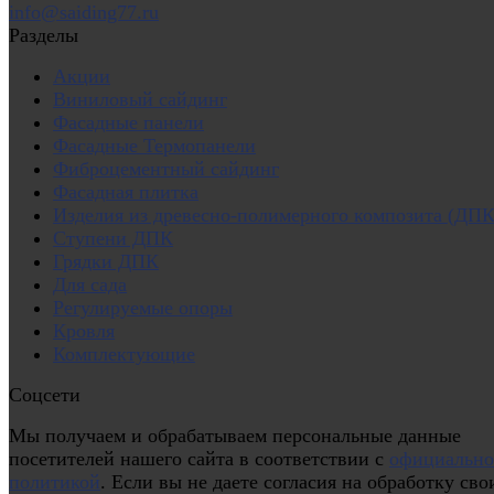
info@saiding77.ru
Разделы
Акции
Виниловый сайдинг
Фасадные панели
Фасадные Термопанели
Фиброцементный сайдинг
Фасадная плитка
Изделия из древесно-полимерного композита (ДПК
Ступени ДПК
Грядки ДПК
Для сада
Регулируемые опоры
Кровля
Комплектующие
Соцсети
Мы получаем и обрабатываем персональные данные
посетителей нашего сайта в соответствии с
официальн
политикой
. Если вы не даете согласия на обработку сво