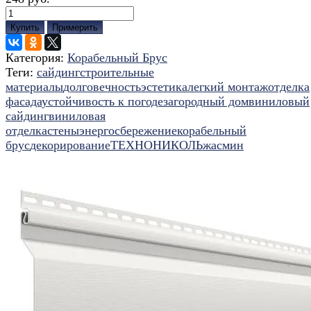
Купить
Примерить
Категория:
Корабельный Брус
Теги:
сайдинг
строительные
материалы
долговечность
эстетика
легкий монтаж
отделка
фасада
устойчивость к погоде
загородный дом
виниловый
сайдинг
виниловая
отделка
стены
энергосбережение
корабельный
брус
декорирование
ТЕХНОНИКОЛЬ
жасмин