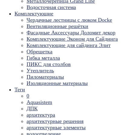
Металлочерепица Grand Line
Водосточная система
Комплектующие
Чердачные лестницы с люком Docke
Вентиляционные решётки
Фасадные Аксессуары Доломит декор
Комплектующие Эконом для Сайдинга
Комплектующие для cайдинга Элит
Обрешетка
Гибка металла
ПИКС для столбов
Утеплитель
Пиломатериалы
Изоляционные материалы
Теги
0
Aquasistem
ДПК
архитектура
архитектурные решения
архитектурные элементы
водоотведение