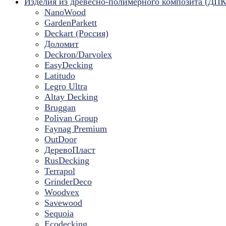
Изделия из древесно-полимерного композита (ДПК
NanoWood
GardenParkett
Deckart (Россия)
Доломит
Deckron/Darvolex
EasyDecking
Latitudo
Legro Ultra
Altay Decking
Bruggan
Polivan Group
Faynag Premium
OutDoor
ДеревоПласт
RusDecking
Terrapol
GrinderDeco
Woodvex
Savewood
Sequoia
Ecodecking