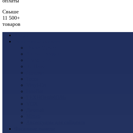
оплаты
Свыше
11 500+
товаров
Акции
Виниловый сайдинг
Docke (Дёке)
Альта-Профиль
Grand Line
Ю-Пласт
Доломит
Tecos
Vinyl-On
FineBer
ТЕХНОНИКОЛЬ
VOX
Дачный
Mitten
Аксессуары для сайдинга
Фасадные панели