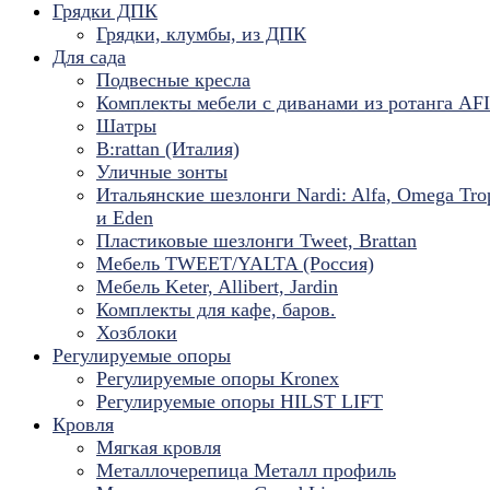
Грядки ДПК
Грядки, клумбы, из ДПК
Для сада
Подвесные кресла
Комплекты мебели с диванами из ротанга AF
Шатры
B:rattan (Италия)
Уличные зонты
Итальянские шезлонги Nardi: Alfa, Omega Tro
и Eden
Пластиковые шезлонги Tweet, Brattan
Мебель TWEET/YALTA (Россия)
Мебель Keter, Allibert, Jardin
Комплекты для кафе, баров.
Хозблоки
Регулируемые опоры
Регулируемые опоры Kronex
Регулируемые опоры HILST LIFT
Кровля
Мягкая кровля
Металлочерепица Металл профиль