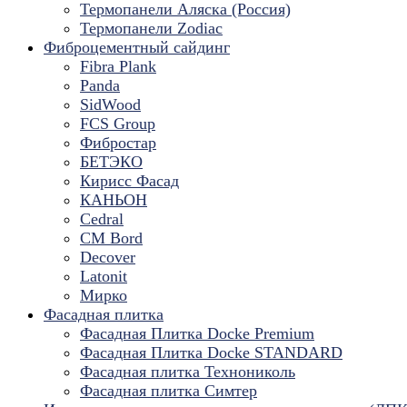
Термопанели Аляска (Россия)
Термопанели Zodiac
Фиброцементный сайдинг
Fibra Plank
Panda
SidWood
FCS Group
Фибростар
БЕТЭКО
Кирисс Фасад
КАНЬОН
Cedral
CM Bord
Decover
Latonit
Мирко
Фасадная плитка
Фасадная Плитка Docke Premium
Фасадная Плитка Docke STANDARD
Фасадная плитка Технониколь
Фасадная плитка Симтер