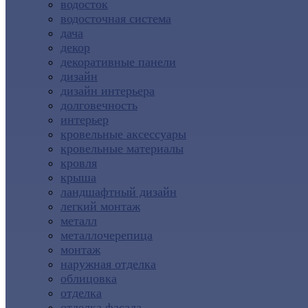
водосток
водосточная система
дача
декор
декоративные панели
дизайн
дизайн интерьера
долговечность
интерьер
кровельные аксессуары
кровельные материалы
кровля
крыша
ландшафтный дизайн
легкий монтаж
металл
металлочерепица
монтаж
наружная отделка
облицовка
отделка
отделка фасада