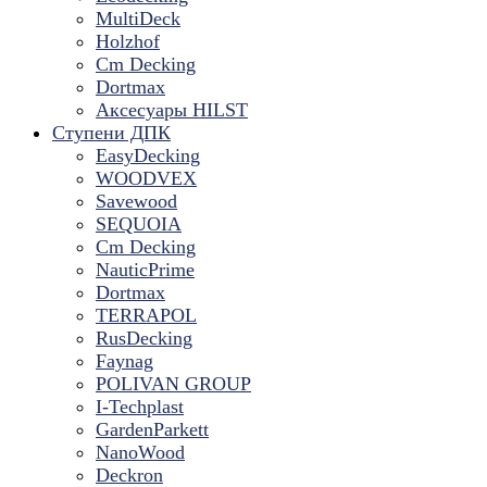
MultiDeck
Holzhof
Cm Decking
Dortmax
Аксесуары HILST
Ступени ДПК
EasyDecking
WOODVEX
Savewood
SEQUOIA
Cm Decking
NauticPrime
Dortmax
TERRAPOL
RusDecking
Faynag
POLIVAN GROUP
I-Techplast
GardenParkett
NanoWood
Deckron