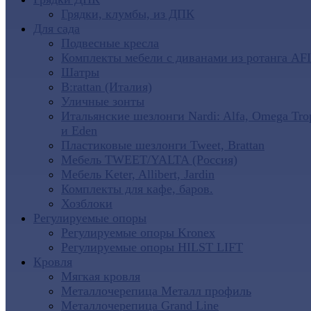
Грядки, клумбы, из ДПК
Для сада
Подвесные кресла
Комплекты мебели с диванами из ротанга AF
Шатры
B:rattan (Италия)
Уличные зонты
Итальянские шезлонги Nardi: Alfa, Omega Tro
и Eden
Пластиковые шезлонги Tweet, Brattan
Мебель TWEET/YALTA (Россия)
Мебель Keter, Allibert, Jardin
Комплекты для кафе, баров.
Хозблоки
Регулируемые опоры
Регулируемые опоры Kronex
Регулируемые опоры HILST LIFT
Кровля
Мягкая кровля
Металлочерепица Металл профиль
Металлочерепица Grand Line