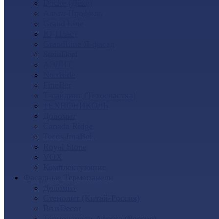
Docke (Дёке)
Альта-Профиль
Grand Line
Ю-Пласт
GrandLine Я-фасад
SteinDorf
АЭЛИТ
Nordside
FineBer
Т-сайдинг (Техоснастка)
ТЕХНОНИКОЛЬ
Доломит
Canada Ridge
Tecos ImaBeL
Royal Stone
VOX
Комплектующие
Фасадные Термопанели
Доломит
Стенолит (Китай-Россия)
BrusDecor
Термопанели Аляска (Россия)