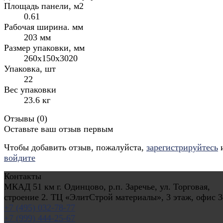
Площадь панели, м2
0.61
Рабочая ширина. мм
203 мм
Размер упаковки, мм
260x150x3020
Упаковка, шт
22
Вес упаковки
23.6 кг
Отзывы (
0
)
Оставьте ваш отзыв первым
Чтобы добавить отзыв, пожалуйста,
зарегистрируйтесь
войдите
Контакты
МКАД 51 км г. Одинцово, р.п. Заречье, ул. Торговая,
строение 2. ТЦ «ЭлитСтрой материалы», 3 этаж, офис 3
+7 (495) 032-78-77
+7 (999) 444-25-67