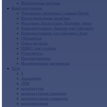
Водосточная система
Комплектующие
Чердачные лестницы с люком Docke
Вентиляционные решётки
Фасадные Аксессуары Доломит декор
Комплектующие Эконом для Сайдинга
Комплектующие для cайдинга Элит
Обрешетка
Гибка металла
ПИКС для столбов
Утеплитель
Пиломатериалы
Изоляционные материалы
Теги
0
Aquasistem
ДПК
архитектура
архитектурные решения
архитектурные элементы
водоотведение