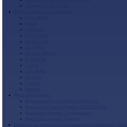
Термопанели Zodiac
Фиброцементный сайдинг
Fibra Plank
Panda
SidWood
FCS Group
Фибростар
БЕТЭКО
Кирисс Фасад
КАНЬОН
Cedral
CM Bord
Decover
Latonit
Мирко
Фасадная плитка
Фасадная Плитка Docke Premium
Фасадная Плитка Docke STANDARD
Фасадная плитка Технониколь
Фасадная плитка Симтер
Изделия из древесно-полимерного композита (ДПК