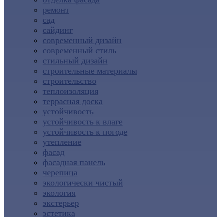
ремонт
сад
сайдинг
современный дизайн
современный стиль
стильный дизайн
строительные материалы
строительство
теплоизоляция
террасная доска
устойчивость
устойчивость к влаге
устойчивость к погоде
утепление
фасад
фасадная панель
черепица
экологически чистый
экология
экстерьер
эстетика