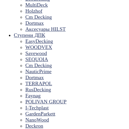
MultiDeck
Holzhof
Cm Decking
Dortmax
Аксесуары HILST
Ступени ДПК
EasyDecking
WOODVEX
Savewood
SEQUOIA
Cm Decking
NauticPrime
Dortmax
TERRAPOL
RusDecking
Faynag
POLIVAN GROUP
I-Techplast
GardenParkett
NanoWood
Deckron