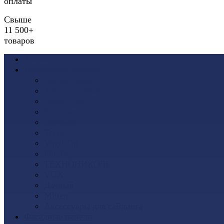
оплаты
Свыше
11 500+
товаров
Акции
Виниловый сайдинг
Docke (Дёке)
Альта-Профиль
Grand Line
Ю-Пласт
Доломит
Tecos
Vinyl-On
FineBer
ТЕХНОНИКОЛЬ
VOX
Дачный
Mitten
Аксессуары для сайдинга
Фасадные панели