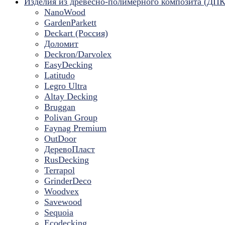
Изделия из древесно-полимерного композита (ДПК
NanoWood
GardenParkett
Deckart (Россия)
Доломит
Deckron/Darvolex
EasyDecking
Latitudo
Legro Ultra
Altay Decking
Bruggan
Polivan Group
Faynag Premium
OutDoor
ДеревоПласт
RusDecking
Terrapol
GrinderDeco
Woodvex
Savewood
Sequoia
Ecodecking