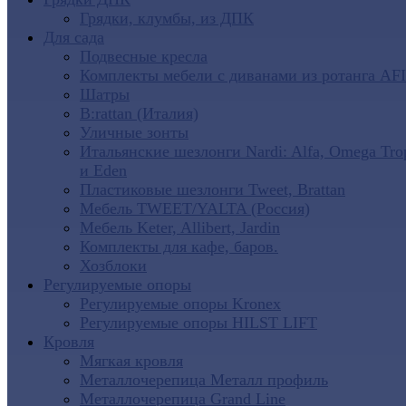
Грядки, клумбы, из ДПК
Для сада
Подвесные кресла
Комплекты мебели с диванами из ротанга AF
Шатры
B:rattan (Италия)
Уличные зонты
Итальянские шезлонги Nardi: Alfa, Omega Tro
и Eden
Пластиковые шезлонги Tweet, Brattan
Мебель TWEET/YALTA (Россия)
Мебель Keter, Allibert, Jardin
Комплекты для кафе, баров.
Хозблоки
Регулируемые опоры
Регулируемые опоры Kronex
Регулируемые опоры HILST LIFT
Кровля
Мягкая кровля
Металлочерепица Металл профиль
Металлочерепица Grand Line