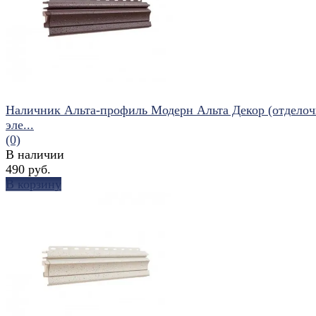
Наличник Альта-профиль Модерн Альта Декор (отдело
эле...
(0)
В наличии
490 руб.
В корзину
избранное
сравнить