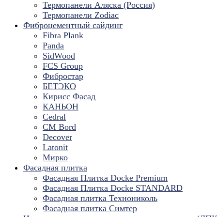
Термопанели Аляска (Россия)
Термопанели Zodiac
Фиброцементный сайдинг
Fibra Plank
Panda
SidWood
FCS Group
Фибростар
БЕТЭКО
Кирисс Фасад
КАНЬОН
Cedral
CM Bord
Decover
Latonit
Мирко
Фасадная плитка
Фасадная Плитка Docke Premium
Фасадная Плитка Docke STANDARD
Фасадная плитка Технониколь
Фасадная плитка Симтер