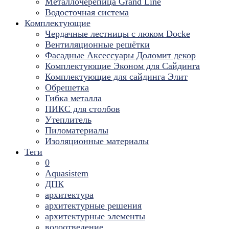
Металлочерепица Grand Line
Водосточная система
Комплектующие
Чердачные лестницы с люком Docke
Вентиляционные решётки
Фасадные Аксессуары Доломит декор
Комплектующие Эконом для Сайдинга
Комплектующие для cайдинга Элит
Обрешетка
Гибка металла
ПИКС для столбов
Утеплитель
Пиломатериалы
Изоляционные материалы
Теги
0
Aquasistem
ДПК
архитектура
архитектурные решения
архитектурные элементы
водоотведение