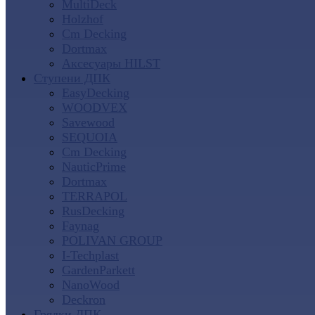
MultiDeck
Holzhof
Cm Decking
Dortmax
Аксесуары HILST
Ступени ДПК
EasyDecking
WOODVEX
Savewood
SEQUOIA
Cm Decking
NauticPrime
Dortmax
TERRAPOL
RusDecking
Faynag
POLIVAN GROUP
I-Techplast
GardenParkett
NanoWood
Deckron
Грядки ДПК