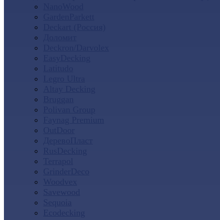
NanoWood
GardenParkett
Deckart (Россия)
Доломит
Deckron/Darvolex
EasyDecking
Latitudo
Legro Ultra
Altay Decking
Bruggan
Polivan Group
Faynag Premium
OutDoor
ДеревоПласт
RusDecking
Terrapol
GrinderDeco
Woodvex
Savewood
Sequoia
Ecodecking