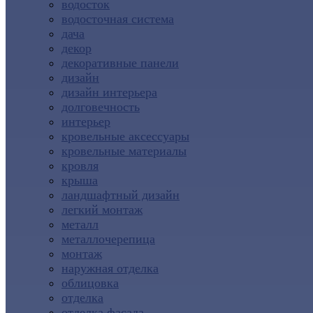
водосток
водосточная система
дача
декор
декоративные панели
дизайн
дизайн интерьера
долговечность
интерьер
кровельные аксессуары
кровельные материалы
кровля
крыша
ландшафтный дизайн
легкий монтаж
металл
металлочерепица
монтаж
наружная отделка
облицовка
отделка
отделка фасада