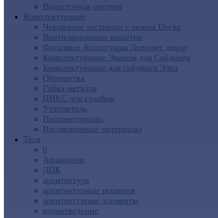
Водосточная система
Комплектующие
Чердачные лестницы с люком Docke
Вентиляционные решётки
Фасадные Аксессуары Доломит декор
Комплектующие Эконом для Сайдинга
Комплектующие для cайдинга Элит
Обрешетка
Гибка металла
ПИКС для столбов
Утеплитель
Пиломатериалы
Изоляционные материалы
Теги
0
Aquasistem
ДПК
архитектура
архитектурные решения
архитектурные элементы
водоотведение