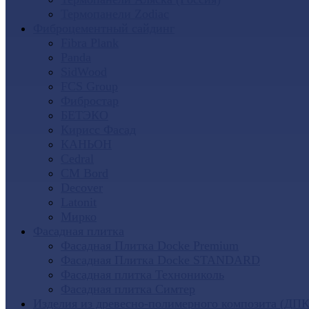
Термопанели Zodiac
Фиброцементный сайдинг
Fibra Plank
Panda
SidWood
FCS Group
Фибростар
БЕТЭКО
Кирисс Фасад
КАНЬОН
Cedral
CM Bord
Decover
Latonit
Мирко
Фасадная плитка
Фасадная Плитка Docke Premium
Фасадная Плитка Docke STANDARD
Фасадная плитка Технониколь
Фасадная плитка Симтер
Изделия из древесно-полимерного композита (ДПК