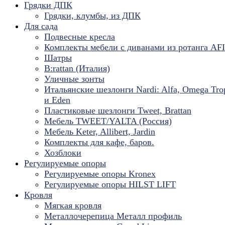
Грядки ДПК
Грядки, клумбы, из ДПК
Для сада
Подвесные кресла
Комплекты мебели с диванами из ротанга AF
Шатры
B:rattan (Италия)
Уличные зонты
Итальянские шезлонги Nardi: Alfa, Omega Tro
и Eden
Пластиковые шезлонги Tweet, Brattan
Мебель TWEET/YALTA (Россия)
Мебель Keter, Allibert, Jardin
Комплекты для кафе, баров.
Хозблоки
Регулируемые опоры
Регулируемые опоры Kronex
Регулируемые опоры HILST LIFT
Кровля
Мягкая кровля
Металлочерепица Металл профиль