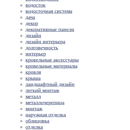
водосток
водосточная система
дача
декор
декоративные панели
дизайн
дизайн интерьера
долговечность
интерьер
кровельные аксессуары
кровельные материалы
кровля
крыша
ландшафтный дизайн
легкий монтаж
металл
металлочерепица
монтаж
наружная отделка
облицовка
отделка