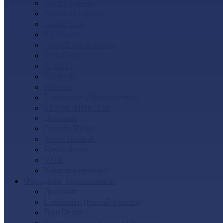
Docke (Дёке)
Альта-Профиль
Grand Line
Ю-Пласт
GrandLine Я-фасад
SteinDorf
АЭЛИТ
Nordside
FineBer
Т-сайдинг (Техоснастка)
ТЕХНОНИКОЛЬ
Доломит
Canada Ridge
Tecos ImaBeL
Royal Stone
VOX
Комплектующие
Фасадные Термопанели
Доломит
Стенолит (Китай-Россия)
BrusDecor
Термопанели Аляска (Россия)