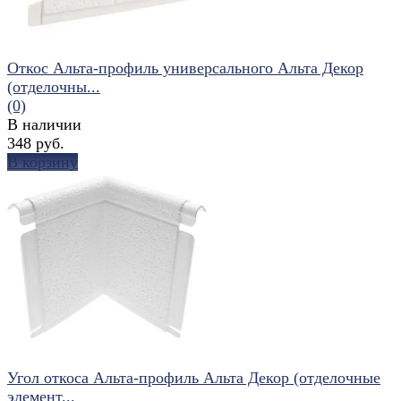
Откос Альта-профиль универсального Альта Декор
(отделочны...
(0)
В наличии
348 руб.
В корзину
избранное
сравнить
Угол откоса Альта-профиль Альта Декор (отделочные
элемент...