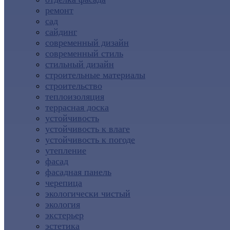
ремонт
сад
сайдинг
современный дизайн
современный стиль
стильный дизайн
строительные материалы
строительство
теплоизоляция
террасная доска
устойчивость
устойчивость к влаге
устойчивость к погоде
утепление
фасад
фасадная панель
черепица
экологически чистый
экология
экстерьер
эстетика