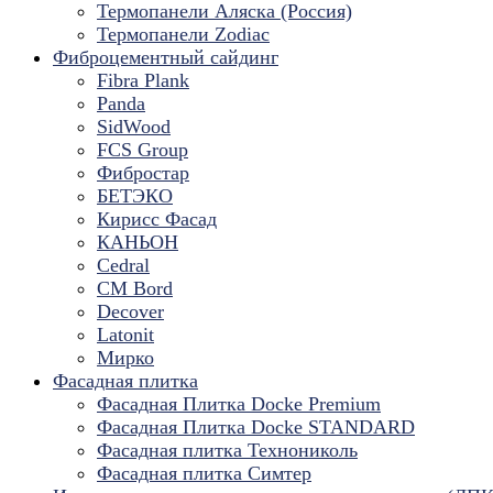
Термопанели Аляска (Россия)
Термопанели Zodiac
Фиброцементный сайдинг
Fibra Plank
Panda
SidWood
FCS Group
Фибростар
БЕТЭКО
Кирисс Фасад
КАНЬОН
Cedral
CM Bord
Decover
Latonit
Мирко
Фасадная плитка
Фасадная Плитка Docke Premium
Фасадная Плитка Docke STANDARD
Фасадная плитка Технониколь
Фасадная плитка Симтер