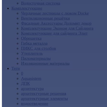
Водосточная система
Комплектующие
Чердачные лестницы с люком Docke
Вентиляционные решётки
Фасадные Аксессуары Доломит декор
Комплектующие Эконом для Сайдинга
Комплектующие для cайдинга Элит
Обрешетка
Гибка металла
ПИКС для столбов
Утеплитель
Пиломатериалы
Изоляционные материалы
Теги
0
Aquasistem
ДПК
архитектура
архитектурные решения
архитектурные элементы
водоотведение