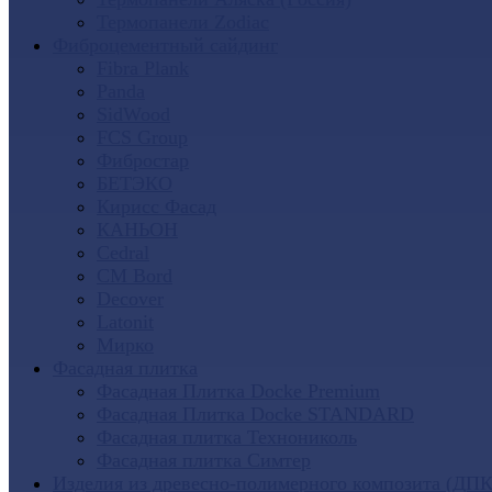
Термопанели Zodiac
Фиброцементный сайдинг
Fibra Plank
Panda
SidWood
FCS Group
Фибростар
БЕТЭКО
Кирисс Фасад
КАНЬОН
Cedral
CM Bord
Decover
Latonit
Мирко
Фасадная плитка
Фасадная Плитка Docke Premium
Фасадная Плитка Docke STANDARD
Фасадная плитка Технониколь
Фасадная плитка Симтер
Изделия из древесно-полимерного композита (ДПК