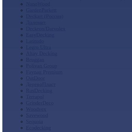
NanoWood
GardenParkett
Deckart (Россия)
Доломит
Deckron/Darvolex
EasyDecking
Latitudo
Legro Ultra
Altay Decking
Bruggan
Polivan Group
Faynag Premium
OutDoor
ДеревоПласт
RusDecking
Terrapol
GrinderDeco
Woodvex
Savewood
Sequoia
Ecodecking