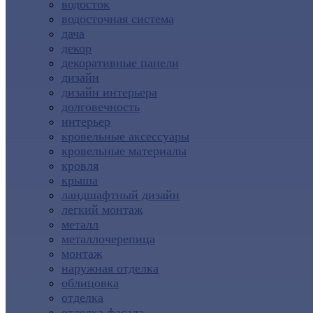
водосток
водосточная система
дача
декор
декоративные панели
дизайн
дизайн интерьера
долговечность
интерьер
кровельные аксессуары
кровельные материалы
кровля
крыша
ландшафтный дизайн
легкий монтаж
металл
металлочерепица
монтаж
наружная отделка
облицовка
отделка
отделка фасада