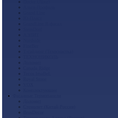
Docke (Дёке)
Альта-Профиль
Grand Line
Ю-Пласт
GrandLine Я-фасад
SteinDorf
АЭЛИТ
Nordside
FineBer
Т-сайдинг (Техоснастка)
ТЕХНОНИКОЛЬ
Доломит
Canada Ridge
Tecos ImaBeL
Royal Stone
VOX
Комплектующие
Фасадные Термопанели
Доломит
Стенолит (Китай-Россия)
BrusDecor
Термопанели Аляска (Россия)