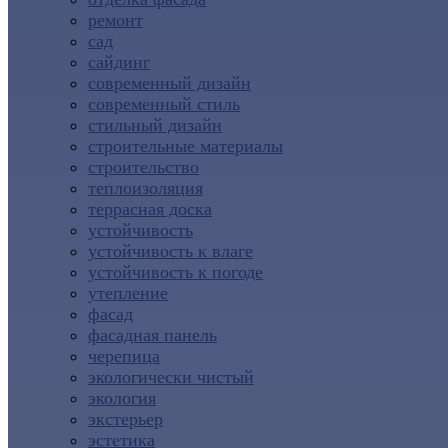
ремонт
сад
сайдинг
современный дизайн
современный стиль
стильный дизайн
строительные материалы
строительство
теплоизоляция
террасная доска
устойчивость
устойчивость к влаге
устойчивость к погоде
утепление
фасад
фасадная панель
черепица
экологически чистый
экология
экстерьер
эстетика