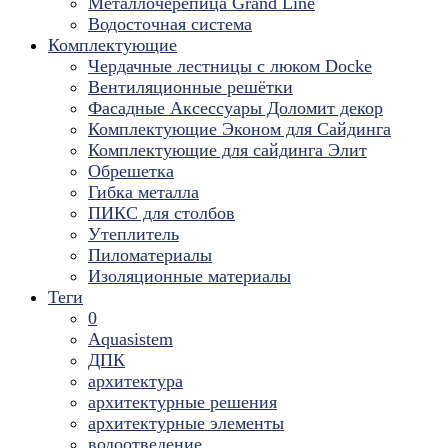
Металлочерепица Grand Line
Водосточная система
Комплектующие
Чердачные лестницы с люком Docke
Вентиляционные решётки
Фасадные Аксессуары Доломит декор
Комплектующие Эконом для Сайдинга
Комплектующие для cайдинга Элит
Обрешетка
Гибка металла
ПИКС для столбов
Утеплитель
Пиломатериалы
Изоляционные материалы
Теги
0
Aquasistem
ДПК
архитектура
архитектурные решения
архитектурные элементы
водоотведение