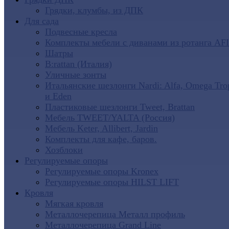
Грядки, клумбы, из ДПК
Для сада
Подвесные кресла
Комплекты мебели с диванами из ротанга AF
Шатры
B:rattan (Италия)
Уличные зонты
Итальянские шезлонги Nardi: Alfa, Omega Tro
и Eden
Пластиковые шезлонги Tweet, Brattan
Мебель TWEET/YALTA (Россия)
Мебель Keter, Allibert, Jardin
Комплекты для кафе, баров.
Хозблоки
Регулируемые опоры
Регулируемые опоры Kronex
Регулируемые опоры HILST LIFT
Кровля
Мягкая кровля
Металлочерепица Металл профиль
Металлочерепица Grand Line