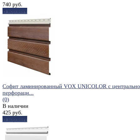
740 руб.
В корзину
избранное
сравнить
Софит ламинированный VOX UNICOLOR с центральн
перфораци...
(0)
В наличии
425 руб.
В корзину