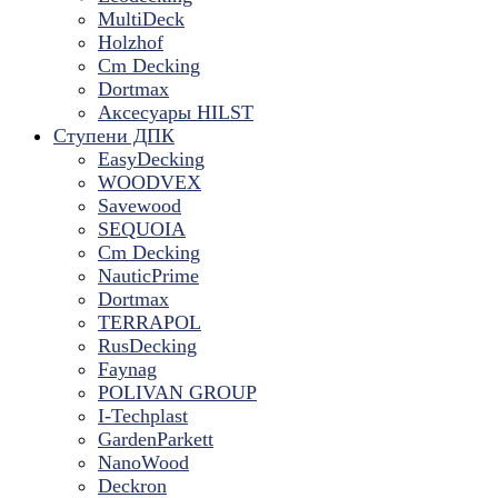
MultiDeck
Holzhof
Cm Decking
Dortmax
Аксесуары HILST
Ступени ДПК
EasyDecking
WOODVEX
Savewood
SEQUOIA
Cm Decking
NauticPrime
Dortmax
TERRAPOL
RusDecking
Faynag
POLIVAN GROUP
I-Techplast
GardenParkett
NanoWood
Deckron