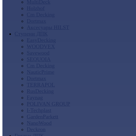
MultiDeck
Holzhof
Cm Decking
Dortmax
Аксесуары HILST
Ступени ДПК
EasyDecking
WOODVEX
Savewood
SEQUOIA
Cm Decking
NauticPrime
Dortmax
TERRAPOL
RusDecking
Faynag
POLIVAN GROUP
I-Techplast
GardenParkett
NanoWood
Deckron
Грядки ДПК