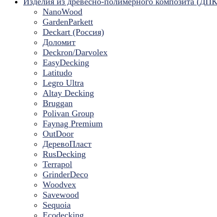
Изделия из древесно-полимерного композита (ДПК
NanoWood
GardenParkett
Deckart (Россия)
Доломит
Deckron/Darvolex
EasyDecking
Latitudo
Legro Ultra
Altay Decking
Bruggan
Polivan Group
Faynag Premium
OutDoor
ДеревоПласт
RusDecking
Terrapol
GrinderDeco
Woodvex
Savewood
Sequoia
Ecodecking