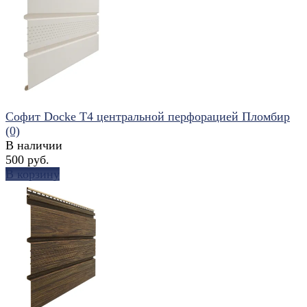
избранное
сравнить
Софит Docke T4 центральной перфорацией Пломбир
(0)
В наличии
500 руб.
В корзину
избранное
сравнить