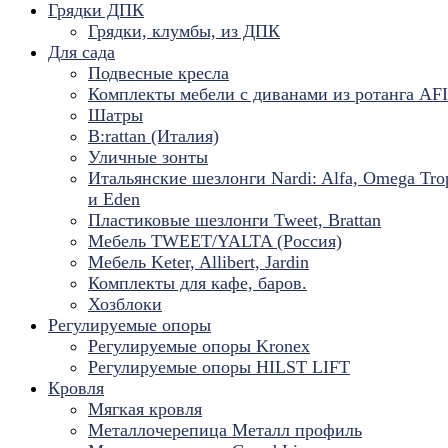
Грядки ДПК
Грядки, клумбы, из ДПК
Для сада
Подвесные кресла
Комплекты мебели с диванами из ротанга AF
Шатры
B:rattan (Италия)
Уличные зонты
Итальянские шезлонги Nardi: Alfa, Omega Tro
и Eden
Пластиковые шезлонги Tweet, Brattan
Мебель TWEET/YALTA (Россия)
Мебель Keter, Allibert, Jardin
Комплекты для кафе, баров.
Хозблоки
Регулируемые опоры
Регулируемые опоры Kronex
Регулируемые опоры HILST LIFT
Кровля
Мягкая кровля
Металлочерепица Металл профиль