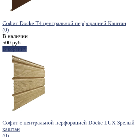
Софит Docke T4 центральной перфорацией Каштан
(0)
В наличии
500 руб.
В корзину
избранное
сравнить
Софит с центральной перфорацией Döcke LUX Зрелый
каштан
(0)