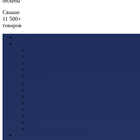
оплаты
Свыше
11 500+
товаров
Акции
Виниловый сайдинг
Docke (Дёке)
Альта-Профиль
Grand Line
Ю-Пласт
Доломит
Tecos
Vinyl-On
FineBer
ТЕХНОНИКОЛЬ
VOX
Дачный
Mitten
Аксессуары для сайдинга
Фасадные панели