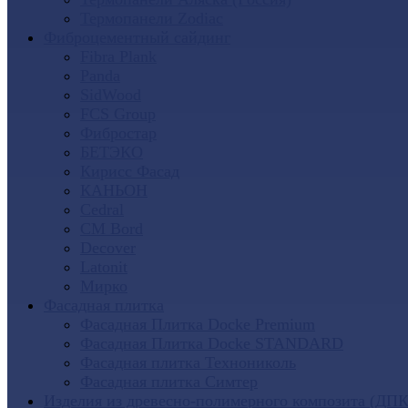
Термопанели Zodiac
Фиброцементный сайдинг
Fibra Plank
Panda
SidWood
FCS Group
Фибростар
БЕТЭКО
Кирисс Фасад
КАНЬОН
Cedral
CM Bord
Decover
Latonit
Мирко
Фасадная плитка
Фасадная Плитка Docke Premium
Фасадная Плитка Docke STANDARD
Фасадная плитка Технониколь
Фасадная плитка Симтер
Изделия из древесно-полимерного композита (ДПК