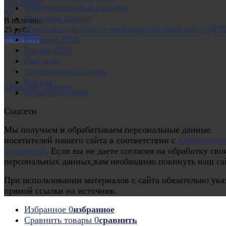
NanoWood
Фиброцементный сайдинг
(0)
Фасадная плитка
В наличии
Изделия из древесно-полимерного композита (ДПК
25 руб.
В корзину
Ступени ДПК
Грядки ДПК
Для сада
Регулируемые опоры
Кровля
избранное
сравнить
Комплектующие
Соцсети
Мы получаем и обрабатываем персональные данные
посетителей нашего сайта в соответствии с
официальн
политикой
. Если вы не даете согласия на обработку сво
персональных данных,вам необходимо покинуть наш са
При использовании материалов с сайта обязательно ука
прямой ссылки на источник.
Избранное
0
избранное
Сравнить товары
0
сравнить