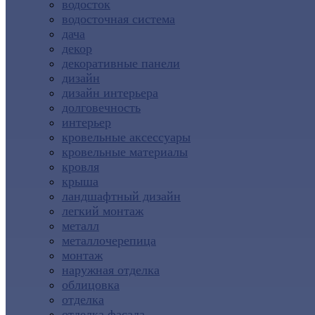
водосток
водосточная система
дача
декор
декоративные панели
дизайн
дизайн интерьера
долговечность
интерьер
кровельные аксессуары
кровельные материалы
кровля
крыша
ландшафтный дизайн
легкий монтаж
металл
металлочерепица
монтаж
наружная отделка
облицовка
отделка
отделка фасада