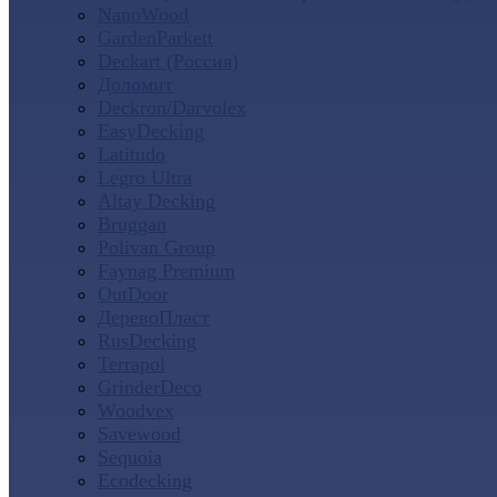
NanoWood
GardenParkett
Deckart (Россия)
Доломит
Deckron/Darvolex
EasyDecking
Latitudo
Legro Ultra
Altay Decking
Bruggan
Polivan Group
Faynag Premium
OutDoor
ДеревоПласт
RusDecking
Terrapol
GrinderDeco
Woodvex
Savewood
Sequoia
Ecodecking