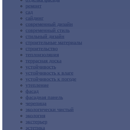
ремонт
сад
сайдинг
современный дизайн
современный стиль
стильный дизайн
строительные материалы
строительство
теплоизоляция
террасная доска
устойчивость
устойчивость к влаге
устойчивость к погоде
утепление
фасад
фасадная панель
черепица
экологически чистый
экология
экстерьер
эстетика