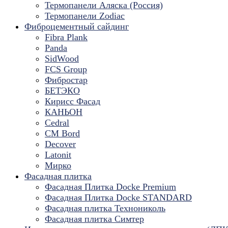
Термопанели Аляска (Россия)
Термопанели Zodiac
Фиброцементный сайдинг
Fibra Plank
Panda
SidWood
FCS Group
Фибростар
БЕТЭКО
Кирисс Фасад
КАНЬОН
Cedral
CM Bord
Decover
Latonit
Мирко
Фасадная плитка
Фасадная Плитка Docke Premium
Фасадная Плитка Docke STANDARD
Фасадная плитка Технониколь
Фасадная плитка Симтер