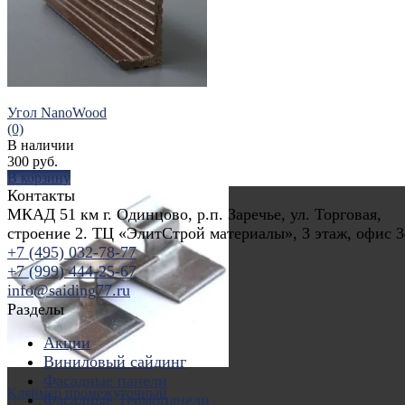
Угол NanoWood
(0)
В наличии
300 руб.
В корзину
Контакты
МКАД 51 км г. Одинцово, р.п. Заречье, ул. Торговая,
строение 2. ТЦ «ЭлитСтрой материалы», 3 этаж, офис 3
+7 (495) 032-78-77
+7 (999) 444-25-67
избранное
сравнить
info@saiding77.ru
Разделы
Акции
Виниловый сайдинг
Фасадные панели
Кляймер промежуточный
Фасадные Термопанели