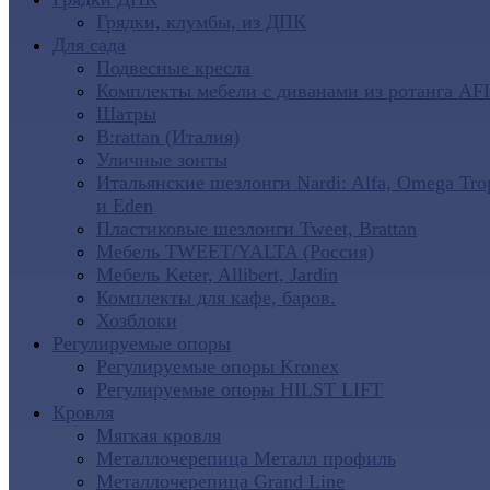
Грядки, клумбы, из ДПК
Для сада
Подвесные кресла
Комплекты мебели с диванами из ротанга AF
Шатры
B:rattan (Италия)
Уличные зонты
Итальянские шезлонги Nardi: Alfa, Omega Tro
и Eden
Пластиковые шезлонги Tweet, Brattan
Мебель TWEET/YALTA (Россия)
Мебель Keter, Allibert, Jardin
Комплекты для кафе, баров.
Хозблоки
Регулируемые опоры
Регулируемые опоры Kronex
Регулируемые опоры HILST LIFT
Кровля
Мягкая кровля
Металлочерепица Металл профиль
Металлочерепица Grand Line