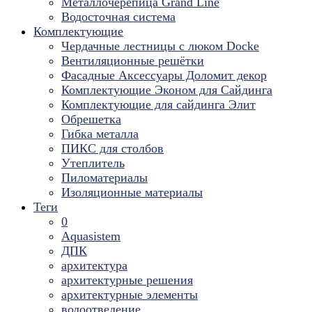
Металлочерепица Grand Line
Водосточная система
Комплектующие
Чердачные лестницы с люком Docke
Вентиляционные решётки
Фасадные Аксессуары Доломит декор
Комплектующие Эконом для Сайдинга
Комплектующие для cайдинга Элит
Обрешетка
Гибка металла
ПИКС для столбов
Утеплитель
Пиломатериалы
Изоляционные материалы
Теги
0
Aquasistem
ДПК
архитектура
архитектурные решения
архитектурные элементы
водоотведение