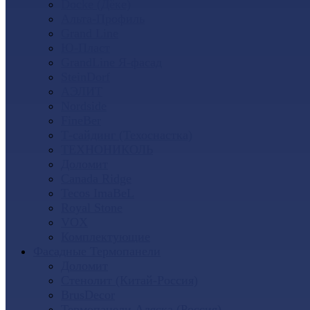
Docke (Дёке)
Альта-Профиль
Grand Line
Ю-Пласт
GrandLine Я-фасад
SteinDorf
АЭЛИТ
Nordside
FineBer
Т-сайдинг (Техоснастка)
ТЕХНОНИКОЛЬ
Доломит
Canada Ridge
Tecos ImaBeL
Royal Stone
VOX
Комплектующие
Фасадные Термопанели
Доломит
Стенолит (Китай-Россия)
BrusDecor
Термопанели Аляска (Россия)