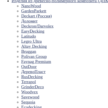
Изделия из древесно-полимерного композита (ДПК
NanoWood
GardenParkett
Deckart (Россия)
Доломит
Deckron/Darvolex
EasyDecking
Latitudo
Legro Ultra
Altay Decking
Bruggan
Polivan Group
Faynag Premium
OutDoor
ДеревоПласт
RusDecking
Terrapol
GrinderDeco
Woodvex
Savewood
Sequoia
Ecodecking