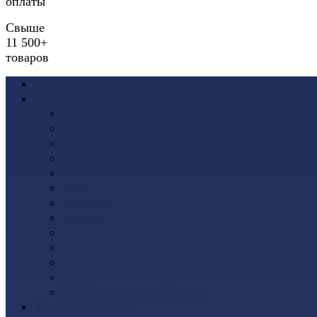
оплаты
Свыше
11 500+
товаров
Акции
Виниловый сайдинг
Docke (Дёке)
Альта-Профиль
Grand Line
Ю-Пласт
Доломит
Tecos
Vinyl-On
FineBer
ТЕХНОНИКОЛЬ
VOX
Дачный
Mitten
Аксессуары для сайдинга
Фасадные панели