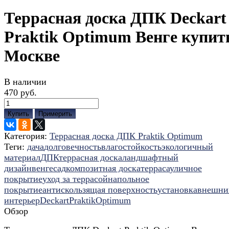
Террасная доска ДПК Deckart
Praktik Optimum Венге купит
Москве
В наличии
470 руб.
Купить
Примерить
Категория:
Террасная доска ДПК Praktik Optimum
Теги:
дача
долговечность
влагостойкость
экологичный
материал
ДПК
террасная доска
ландшафтный
дизайн
венге
сад
композитная доска
терраса
уличное
покрытие
уход за террасой
напольное
покрытие
антискользящая поверхность
установка
внешни
интерьер
Deckart
Praktik
Optimum
Обзор