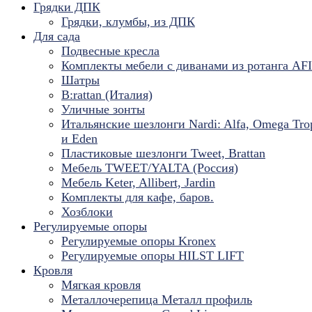
Грядки ДПК
Грядки, клумбы, из ДПК
Для сада
Подвесные кресла
Комплекты мебели с диванами из ротанга AF
Шатры
B:rattan (Италия)
Уличные зонты
Итальянские шезлонги Nardi: Alfa, Omega Tro
и Eden
Пластиковые шезлонги Tweet, Brattan
Мебель TWEET/YALTA (Россия)
Мебель Keter, Allibert, Jardin
Комплекты для кафе, баров.
Хозблоки
Регулируемые опоры
Регулируемые опоры Kronex
Регулируемые опоры HILST LIFT
Кровля
Мягкая кровля
Металлочерепица Металл профиль