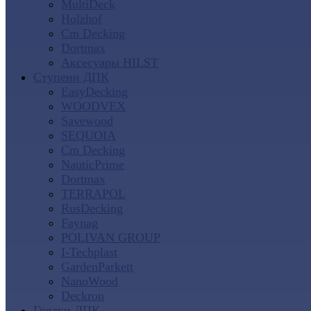
MultiDeck
Holzhof
Cm Decking
Dortmax
Аксесуары HILST
Ступени ДПК
EasyDecking
WOODVEX
Savewood
SEQUOIA
Cm Decking
NauticPrime
Dortmax
TERRAPOL
RusDecking
Faynag
POLIVAN GROUP
I-Techplast
GardenParkett
NanoWood
Deckron
Грядки ДПК