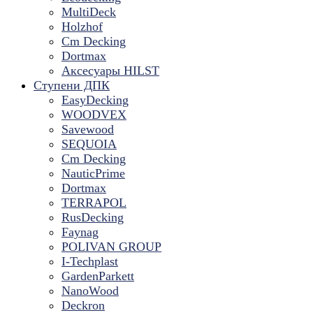
MultiDeck
Holzhof
Cm Decking
Dortmax
Аксесуары HILST
Ступени ДПК
EasyDecking
WOODVEX
Savewood
SEQUOIA
Cm Decking
NauticPrime
Dortmax
TERRAPOL
RusDecking
Faynag
POLIVAN GROUP
I-Techplast
GardenParkett
NanoWood
Deckron