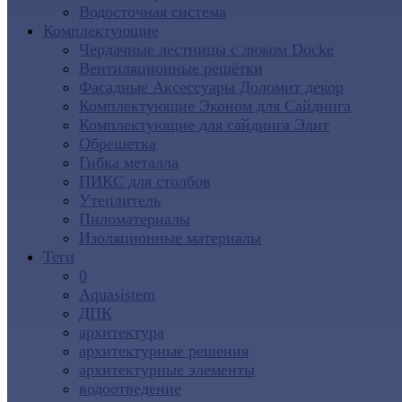
Водосточная система
Комплектующие
Чердачные лестницы с люком Docke
Вентиляционные решётки
Фасадные Аксессуары Доломит декор
Комплектующие Эконом для Сайдинга
Комплектующие для cайдинга Элит
Обрешетка
Гибка металла
ПИКС для столбов
Утеплитель
Пиломатериалы
Изоляционные материалы
Теги
0
Aquasistem
ДПК
архитектура
архитектурные решения
архитектурные элементы
водоотведение