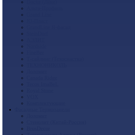
Docke (Дёке)
Альта-Профиль
Grand Line
Ю-Пласт
GrandLine Я-фасад
SteinDorf
АЭЛИТ
Nordside
FineBer
Т-сайдинг (Техоснастка)
ТЕХНОНИКОЛЬ
Доломит
Canada Ridge
Tecos ImaBeL
Royal Stone
VOX
Комплектующие
Фасадные Термопанели
Доломит
Стенолит (Китай-Россия)
BrusDecor
Термопанели Аляска (Россия)