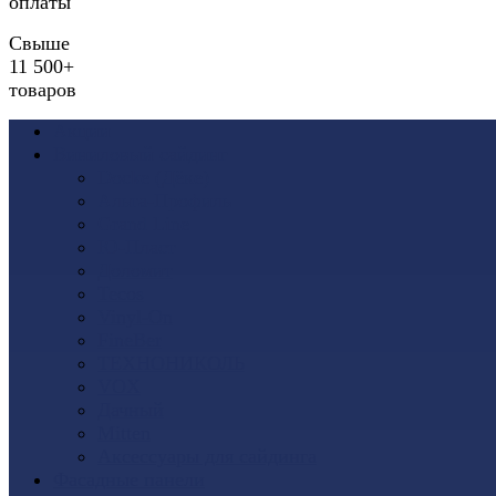
оплаты
Свыше
11 500+
товаров
Акции
Виниловый сайдинг
Docke (Дёке)
Альта-Профиль
Grand Line
Ю-Пласт
Доломит
Tecos
Vinyl-On
FineBer
ТЕХНОНИКОЛЬ
VOX
Дачный
Mitten
Аксессуары для сайдинга
Фасадные панели