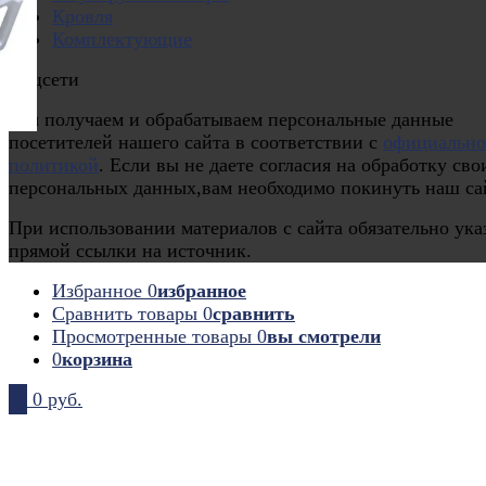
Кровля
Комплектующие
Соцсети
Мы получаем и обрабатываем персональные данные
посетителей нашего сайта в соответствии с
официальн
политикой
. Если вы не даете согласия на обработку сво
персональных данных,вам необходимо покинуть наш са
При использовании материалов с сайта обязательно ука
прямой ссылки на источник.
Избранное
0
избранное
Сравнить товары
0
сравнить
Просмотренные товары
0
вы смотрели
0
корзина
0
0 руб.