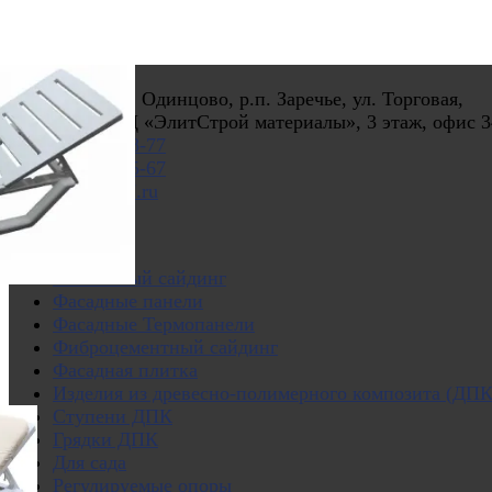
Контакты
МКАД 51 км г. Одинцово, р.п. Заречье, ул. Торговая,
строение 2. ТЦ «ЭлитСтрой материалы», 3 этаж, офис 3
+7 (495) 032-78-77
+7 (999) 444-25-67
info@saiding77.ru
Разделы
Акции
Виниловый сайдинг
Фасадные панели
Фасадные Термопанели
Фиброцементный сайдинг
Фасадная плитка
Изделия из древесно-полимерного композита (ДПК
Ступени ДПК
Грядки ДПК
Для сада
Регулируемые опоры