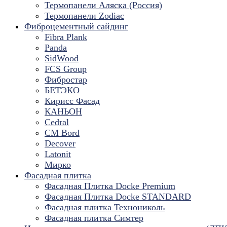
Термопанели Аляска (Россия)
Термопанели Zodiac
Фиброцементный сайдинг
Fibra Plank
Panda
SidWood
FCS Group
Фибростар
БЕТЭКО
Кирисс Фасад
КАНЬОН
Cedral
CM Bord
Decover
Latonit
Мирко
Фасадная плитка
Фасадная Плитка Docke Premium
Фасадная Плитка Docke STANDARD
Фасадная плитка Технониколь
Фасадная плитка Симтер