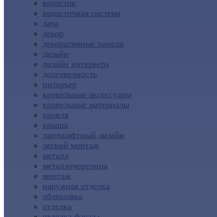
водосток
водосточная система
дача
декор
декоративные панели
дизайн
дизайн интерьера
долговечность
интерьер
кровельные аксессуары
кровельные материалы
кровля
крыша
ландшафтный дизайн
легкий монтаж
металл
металлочерепица
монтаж
наружная отделка
облицовка
отделка
отделка фасада