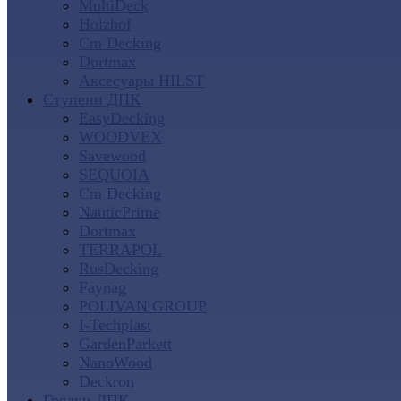
MultiDeck
Holzhof
Cm Decking
Dortmax
Аксесуары HILST
Ступени ДПК
EasyDecking
WOODVEX
Savewood
SEQUOIA
Cm Decking
NauticPrime
Dortmax
TERRAPOL
RusDecking
Faynag
POLIVAN GROUP
I-Techplast
GardenParkett
NanoWood
Deckron
Грядки ДПК