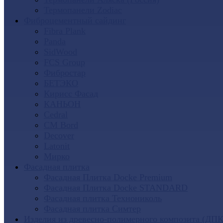
Термопанели Zodiac
Фиброцементный сайдинг
Fibra Plank
Panda
SidWood
FCS Group
Фибростар
БЕТЭКО
Кирисс Фасад
КАНЬОН
Cedral
CM Bord
Decover
Latonit
Мирко
Фасадная плитка
Фасадная Плитка Docke Premium
Фасадная Плитка Docke STANDARD
Фасадная плитка Технониколь
Фасадная плитка Симтер
Изделия из древесно-полимерного композита (ДПК