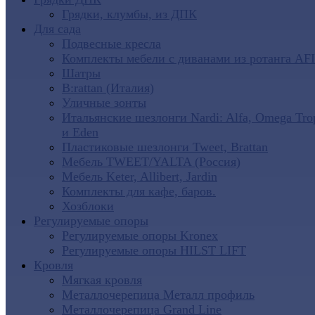
Грядки, клумбы, из ДПК
Для сада
Подвесные кресла
Комплекты мебели с диванами из ротанга AF
Шатры
B:rattan (Италия)
Уличные зонты
Итальянские шезлонги Nardi: Alfa, Omega Tro
и Eden
Пластиковые шезлонги Tweet, Brattan
Мебель TWEET/YALTA (Россия)
Мебель Keter, Allibert, Jardin
Комплекты для кафе, баров.
Хозблоки
Регулируемые опоры
Регулируемые опоры Kronex
Регулируемые опоры HILST LIFT
Кровля
Мягкая кровля
Металлочерепица Металл профиль
Металлочерепица Grand Line