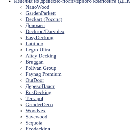
Изделия из древесно-полимерного композита (ДПК
NanoWood
GardenParkett
Deckart (Россия)
Доломит
Deckron/Darvolex
EasyDecking
Latitudo
Legro Ultra
Altay Decking
Bruggan
Polivan Group
Faynag Premium
OutDoor
ДеревоПласт
RusDecking
Terrapol
GrinderDeco
Woodvex
Savewood
Sequoia
Ecodecking