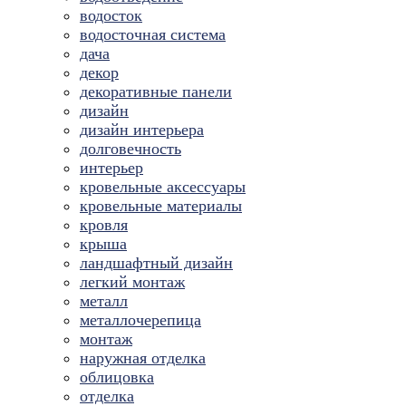
водосток
водосточная система
дача
декор
декоративные панели
дизайн
дизайн интерьера
долговечность
интерьер
кровельные аксессуары
кровельные материалы
кровля
крыша
ландшафтный дизайн
легкий монтаж
металл
металлочерепица
монтаж
наружная отделка
облицовка
отделка