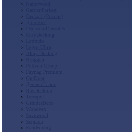
NanoWood
GardenParkett
Deckart (Россия)
Доломит
Deckron/Darvolex
EasyDecking
Latitudo
Legro Ultra
Altay Decking
Bruggan
Polivan Group
Faynag Premium
OutDoor
ДеревоПласт
RusDecking
Terrapol
GrinderDeco
Woodvex
Savewood
Sequoia
Ecodecking