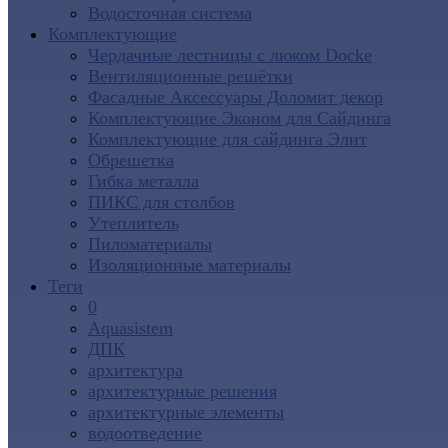
Водосточная система
Комплектующие
Чердачные лестницы с люком Docke
Вентиляционные решётки
Фасадные Аксессуары Доломит декор
Комплектующие Эконом для Сайдинга
Комплектующие для cайдинга Элит
Обрешетка
Гибка металла
ПИКС для столбов
Утеплитель
Пиломатериалы
Изоляционные материалы
Теги
0
Aquasistem
ДПК
архитектура
архитектурные решения
архитектурные элементы
водоотведение