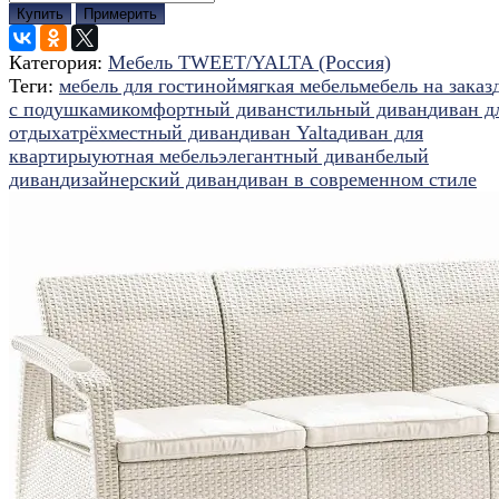
Купить
Примерить
Категория:
Мебель TWEET/YALTA (Россия)
Теги:
мебель для гостиной
мягкая мебель
мебель на заказ
с подушками
комфортный диван
стильный диван
диван д
отдыха
трёхместный диван
диван Yalta
диван для
квартиры
уютная мебель
элегантный диван
белый
диван
дизайнерский диван
диван в современном стиле