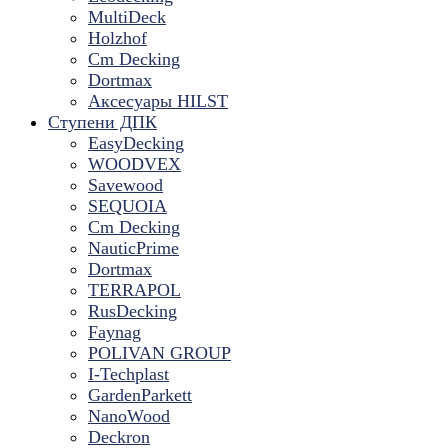
MultiDeck
Holzhof
Cm Decking
Dortmax
Аксесуары HILST
Ступени ДПК
EasyDecking
WOODVEX
Savewood
SEQUOIA
Cm Decking
NauticPrime
Dortmax
TERRAPOL
RusDecking
Faynag
POLIVAN GROUP
I-Techplast
GardenParkett
NanoWood
Deckron