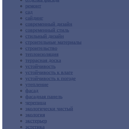
ремонт
сад
сайдинг
современный дизайн
современный стиль
стильный дизайн
строительные материалы
строительство
теплоизоляция
террасная доска
устойчивость
устойчивость к влаге
устойчивость к погоде
утепление
фасад
фасадная панель
черепица
экологически чистый
экология
экстерьер
эстетика