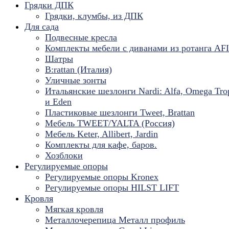
Грядки ДПК
Грядки, клумбы, из ДПК
Для сада
Подвесные кресла
Комплекты мебели с диванами из ротанга AF
Шатры
B:rattan (Италия)
Уличные зонты
Итальянские шезлонги Nardi: Alfa, Omega Tro
и Eden
Пластиковые шезлонги Tweet, Brattan
Мебель TWEET/YALTA (Россия)
Мебель Keter, Allibert, Jardin
Комплекты для кафе, баров.
Хозблоки
Регулируемые опоры
Регулируемые опоры Kronex
Регулируемые опоры HILST LIFT
Кровля
Мягкая кровля
Металлочерепица Металл профиль