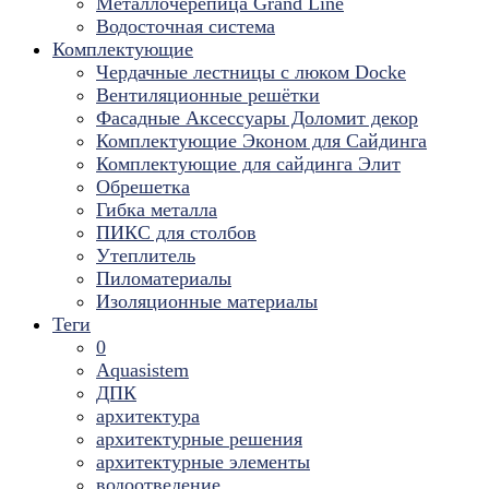
Металлочерепица Grand Line
Водосточная система
Комплектующие
Чердачные лестницы с люком Docke
Вентиляционные решётки
Фасадные Аксессуары Доломит декор
Комплектующие Эконом для Сайдинга
Комплектующие для cайдинга Элит
Обрешетка
Гибка металла
ПИКС для столбов
Утеплитель
Пиломатериалы
Изоляционные материалы
Теги
0
Aquasistem
ДПК
архитектура
архитектурные решения
архитектурные элементы
водоотведение