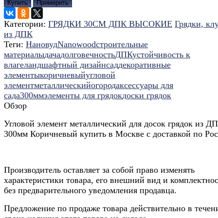
Купить
Примерить
Категории:
ГРЯДКИ 30СМ ДПК ВЫСОКИЕ
Грядки, кл
из ДПК
Теги:
Нановуд
Nanowood
строительные
материалы
дача
долговечность
ДПК
устойчивость к
влаге
ландшафтный дизайн
сад
декоративные
элементы
коричневый
угловой
элемент
металлический
огород
аксессуары для
сада
300мм
элементы для грядок
доски грядок
Обзор
Угловой элемент металлический для досок грядок из Д
300мм Коричневый купить в Москве с доставкой по Рос
Производитель оставляет за собой право изменять
характеристики товара, его внешний вид и комплектно
без предварительного уведомления продавца.
Предложение по продаже товара действительно в течен