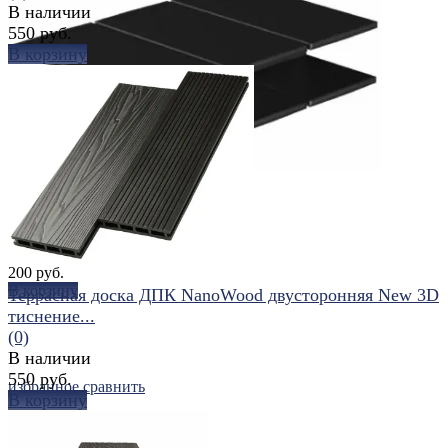
В наличии
550 руб.
В корзину
избранное
сравнить
избранное
сравнить
Соединительный элемент для
клумб 25x150, 180°
(0)
В наличии
200 руб.
В корзину
Террасная доска ДПК NanoWood двусторонняя New 3D
тиснение...
(0)
В наличии
550 руб.
избранное
сравнить
В корзину