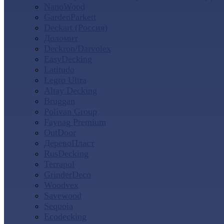
NanoWood
GardenParkett
Deckart (Россия)
Доломит
Deckron/Darvolex
EasyDecking
Latitudo
Legro Ultra
Altay Decking
Bruggan
Polivan Group
Faynag Premium
OutDoor
ДеревоПласт
RusDecking
Terrapol
GrinderDeco
Woodvex
Savewood
Sequoia
Ecodecking