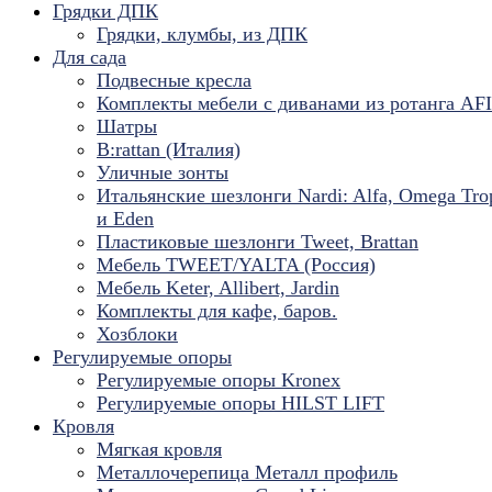
Грядки ДПК
Грядки, клумбы, из ДПК
Для сада
Подвесные кресла
Комплекты мебели с диванами из ротанга AF
Шатры
B:rattan (Италия)
Уличные зонты
Итальянские шезлонги Nardi: Alfa, Omega Tro
и Eden
Пластиковые шезлонги Tweet, Brattan
Мебель TWEET/YALTA (Россия)
Мебель Keter, Allibert, Jardin
Комплекты для кафе, баров.
Хозблоки
Регулируемые опоры
Регулируемые опоры Kronex
Регулируемые опоры HILST LIFT
Кровля
Мягкая кровля
Металлочерепица Металл профиль