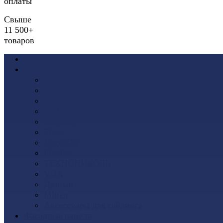
оплаты
Свыше
11 500+
товаров
Акции
Виниловый сайдинг
Docke (Дёке)
Альта-Профиль
Grand Line
Ю-Пласт
Доломит
Tecos
Vinyl-On
FineBer
ТЕХНОНИКОЛЬ
VOX
Дачный
Mitten
Аксессуары для сайдинга
Фасадные панели