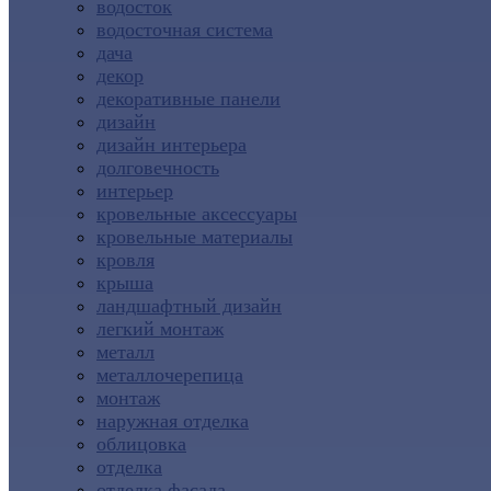
водосток
водосточная система
дача
декор
декоративные панели
дизайн
дизайн интерьера
долговечность
интерьер
кровельные аксессуары
кровельные материалы
кровля
крыша
ландшафтный дизайн
легкий монтаж
металл
металлочерепица
монтаж
наружная отделка
облицовка
отделка
отделка фасада