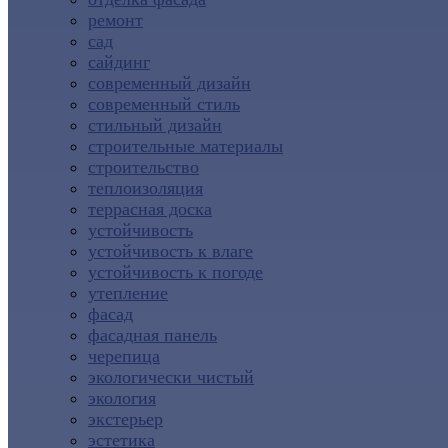
ремонт
сад
сайдинг
современный дизайн
современный стиль
стильный дизайн
строительные материалы
строительство
теплоизоляция
террасная доска
устойчивость
устойчивость к влаге
устойчивость к погоде
утепление
фасад
фасадная панель
черепица
экологически чистый
экология
экстерьер
эстетика