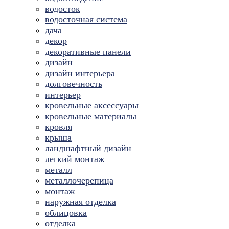
водосток
водосточная система
дача
декор
декоративные панели
дизайн
дизайн интерьера
долговечность
интерьер
кровельные аксессуары
кровельные материалы
кровля
крыша
ландшафтный дизайн
легкий монтаж
металл
металлочерепица
монтаж
наружная отделка
облицовка
отделка