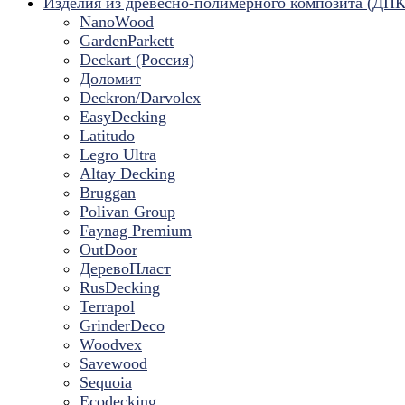
Изделия из древесно-полимерного композита (ДПК
NanoWood
GardenParkett
Deckart (Россия)
Доломит
Deckron/Darvolex
EasyDecking
Latitudo
Legro Ultra
Altay Decking
Bruggan
Polivan Group
Faynag Premium
OutDoor
ДеревоПласт
RusDecking
Terrapol
GrinderDeco
Woodvex
Savewood
Sequoia
Ecodecking