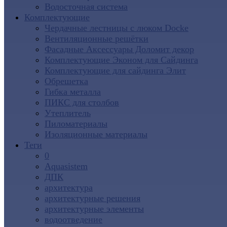
Водосточная система
Комплектующие
Чердачные лестницы с люком Docke
Вентиляционные решётки
Фасадные Аксессуары Доломит декор
Комплектующие Эконом для Сайдинга
Комплектующие для cайдинга Элит
Обрешетка
Гибка металла
ПИКС для столбов
Утеплитель
Пиломатериалы
Изоляционные материалы
Теги
0
Aquasistem
ДПК
архитектура
архитектурные решения
архитектурные элементы
водоотведение