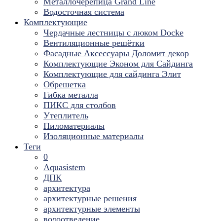
Металлочерепица Grand Line
Водосточная система
Комплектующие
Чердачные лестницы с люком Docke
Вентиляционные решётки
Фасадные Аксессуары Доломит декор
Комплектующие Эконом для Сайдинга
Комплектующие для cайдинга Элит
Обрешетка
Гибка металла
ПИКС для столбов
Утеплитель
Пиломатериалы
Изоляционные материалы
Теги
0
Aquasistem
ДПК
архитектура
архитектурные решения
архитектурные элементы
водоотведение