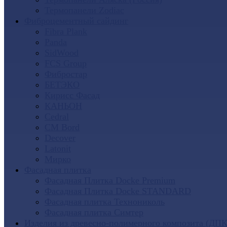
Термопанели Zodiac
Фиброцементный сайдинг
Fibra Plank
Panda
SidWood
FCS Group
Фибростар
БЕТЭКО
Кирисс Фасад
КАНЬОН
Cedral
CM Bord
Decover
Latonit
Мирко
Фасадная плитка
Фасадная Плитка Docke Premium
Фасадная Плитка Docke STANDARD
Фасадная плитка Технониколь
Фасадная плитка Симтер
Изделия из древесно-полимерного композита (ДПК