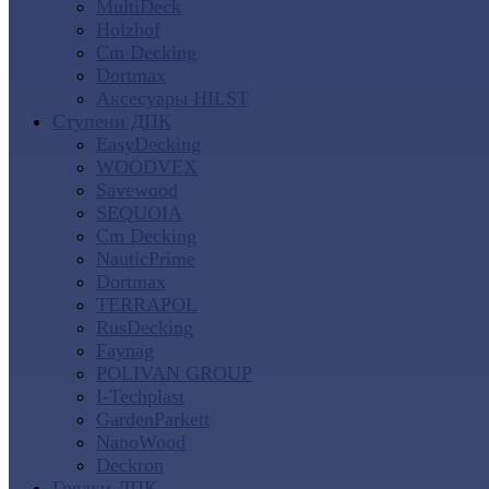
MultiDeck
Holzhof
Cm Decking
Dortmax
Аксесуары HILST
Ступени ДПК
EasyDecking
WOODVEX
Savewood
SEQUOIA
Cm Decking
NauticPrime
Dortmax
TERRAPOL
RusDecking
Faynag
POLIVAN GROUP
I-Techplast
GardenParkett
NanoWood
Deckron
Грядки ДПК