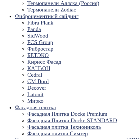
Термопанели Аляска (Россия)
Термопанели Zodiac
Фиброцементный сайдинг
Fibra Plank
Panda
SidWood
FCS Group
Фибростар
БЕТЭКО
Кирисс Фасад
КАНЬОН
Cedral
CM Bord
Decover
Latonit
Мирко
Фасадная плитка
Фасадная Плитка Docke Premium
Фасадная Плитка Docke STANDARD
Фасадная плитка Технониколь
Фасадная плитка Симтер