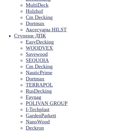
MultiDeck
Holzhof
Cm Decking
Dortmax
Аксесуары HILST
Ступени ДПК
EasyDecking
WOODVEX
Savewood
SEQUOIA
Cm Decking
NauticPrime
Dortmax
TERRAPOL
RusDecking
Faynag
POLIVAN GROUP
I-Techplast
GardenParkett
NanoWood
Deckron