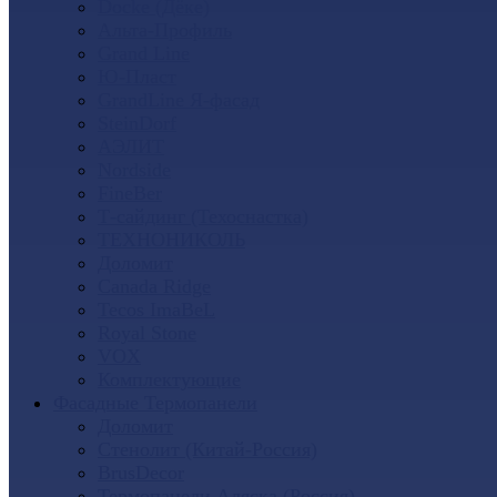
Docke (Дёке)
Альта-Профиль
Grand Line
Ю-Пласт
GrandLine Я-фасад
SteinDorf
АЭЛИТ
Nordside
FineBer
Т-сайдинг (Техоснастка)
ТЕХНОНИКОЛЬ
Доломит
Canada Ridge
Tecos ImaBeL
Royal Stone
VOX
Комплектующие
Фасадные Термопанели
Доломит
Стенолит (Китай-Россия)
BrusDecor
Термопанели Аляска (Россия)