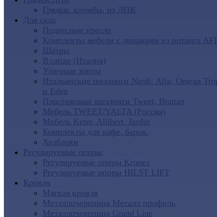
Грядки, клумбы, из ДПК
Для сада
Подвесные кресла
Комплекты мебели с диванами из ротанга AF
Шатры
B:rattan (Италия)
Уличные зонты
Итальянские шезлонги Nardi: Alfa, Omega Tro
и Eden
Пластиковые шезлонги Tweet, Brattan
Мебель TWEET/YALTA (Россия)
Мебель Keter, Allibert, Jardin
Комплекты для кафе, баров.
Хозблоки
Регулируемые опоры
Регулируемые опоры Kronex
Регулируемые опоры HILST LIFT
Кровля
Мягкая кровля
Металлочерепица Металл профиль
Металлочерепица Grand Line