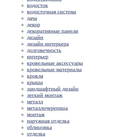
водосток
водосточная система
дача
декор
декоративные панели
дизайн
дизайн интерьера
долговечность
интерьер
кровельные аксессуары
кровельные материалы
кровля
крыша
ландшафтный дизайн
легкий монтаж
металл
металлочерепица
монтаж
наружная отделка
облицовка
отделка