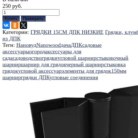
250 руб.
Купить
Примерить
Категории:
ГРЯДКИ 15СМ ДПК НИЗКИЕ
Грядки, клум
из ДПК
Теги:
Нановуд
Nanowood
дача
ДПК
садовые
аксессуары
огород
аксессуары для
сада
садоводство
грядки
угловой шарнир
стыковочный
шарнир
шарнир для грядок
черный шарнир
стыковка
грядок
угловой аксессуар
элементы для грядок
150мм
шарнир
грядки ДПК
угловые соединения