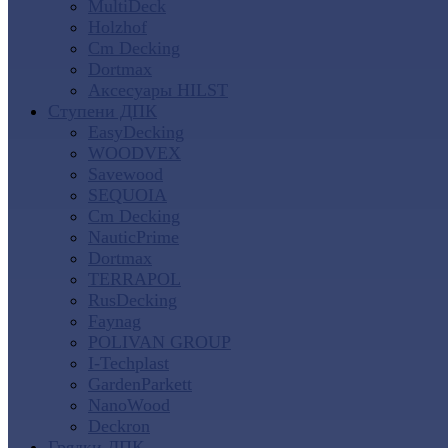
MultiDeck
Holzhof
Cm Decking
Dortmax
Аксесуары HILST
Ступени ДПК
EasyDecking
WOODVEX
Savewood
SEQUOIA
Cm Decking
NauticPrime
Dortmax
TERRAPOL
RusDecking
Faynag
POLIVAN GROUP
I-Techplast
GardenParkett
NanoWood
Deckron
Грядки ДПК