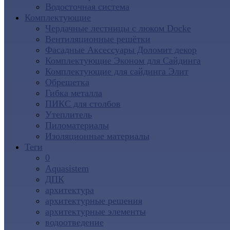
Водосточная система
Комплектующие
Чердачные лестницы с люком Docke
Вентиляционные решётки
Фасадные Аксессуары Доломит декор
Комплектующие Эконом для Сайдинга
Комплектующие для cайдинга Элит
Обрешетка
Гибка металла
ПИКС для столбов
Утеплитель
Пиломатериалы
Изоляционные материалы
Теги
0
Aquasistem
ДПК
архитектура
архитектурные решения
архитектурные элементы
водоотведение