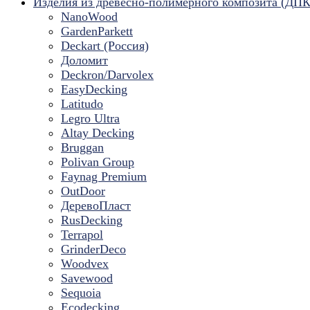
Изделия из древесно-полимерного композита (ДПК
NanoWood
GardenParkett
Deckart (Россия)
Доломит
Deckron/Darvolex
EasyDecking
Latitudo
Legro Ultra
Altay Decking
Bruggan
Polivan Group
Faynag Premium
OutDoor
ДеревоПласт
RusDecking
Terrapol
GrinderDeco
Woodvex
Savewood
Sequoia
Ecodecking