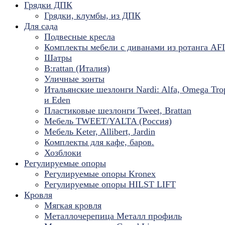
Грядки ДПК
Грядки, клумбы, из ДПК
Для сада
Подвесные кресла
Комплекты мебели с диванами из ротанга AF
Шатры
B:rattan (Италия)
Уличные зонты
Итальянские шезлонги Nardi: Alfa, Omega Tro
и Eden
Пластиковые шезлонги Tweet, Brattan
Мебель TWEET/YALTA (Россия)
Мебель Keter, Allibert, Jardin
Комплекты для кафе, баров.
Хозблоки
Регулируемые опоры
Регулируемые опоры Kronex
Регулируемые опоры HILST LIFT
Кровля
Мягкая кровля
Металлочерепица Металл профиль