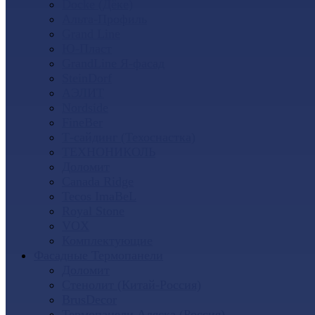
Docke (Дёке)
Альта-Профиль
Grand Line
Ю-Пласт
GrandLine Я-фасад
SteinDorf
АЭЛИТ
Nordside
FineBer
Т-сайдинг (Техоснастка)
ТЕХНОНИКОЛЬ
Доломит
Canada Ridge
Tecos ImaBeL
Royal Stone
VOX
Комплектующие
Фасадные Термопанели
Доломит
Стенолит (Китай-Россия)
BrusDecor
Термопанели Аляска (Россия)