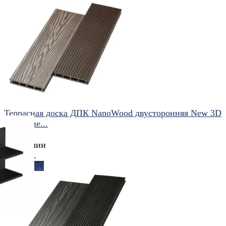
избранное
сравнить
Террасная доска ДПК NanoWood двусторонняя New 3D
тиснение...
(0)
В наличии
550 руб.
В корзину
избранное
сравнить