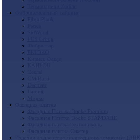
Термопанели Zodiac
Фиброцементный сайдинг
Fibra Plank
Panda
SidWood
FCS Group
Фибростар
БЕТЭКО
Кирисс Фасад
КАНЬОН
Cedral
CM Bord
Decover
Latonit
Мирко
Фасадная плитка
Фасадная Плитка Docke Premium
Фасадная Плитка Docke STANDARD
Фасадная плитка Технониколь
Фасадная плитка Симтер
Изделия из древесно-полимерного композита (ДПК