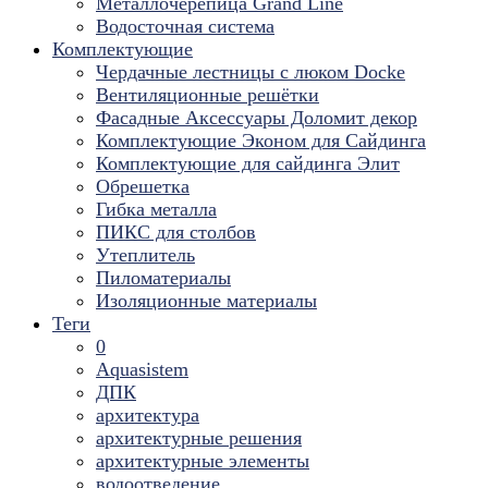
Металлочерепица Grand Line
Водосточная система
Комплектующие
Чердачные лестницы с люком Docke
Вентиляционные решётки
Фасадные Аксессуары Доломит декор
Комплектующие Эконом для Сайдинга
Комплектующие для cайдинга Элит
Обрешетка
Гибка металла
ПИКС для столбов
Утеплитель
Пиломатериалы
Изоляционные материалы
Теги
0
Aquasistem
ДПК
архитектура
архитектурные решения
архитектурные элементы
водоотведение