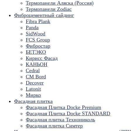
Термопанели Аляска (Россия)
Термопанели Zodiac
Фиброцементный сайдинг
Fibra Plank
Panda
SidWood
FCS Group
Фибростар
БЕТЭКО
Кирисс Фасад
КАНЬОН
Cedral
CM Bord
Decover
Latonit
Мирко
Фасадная плитка
Фасадная Плитка Docke Premium
Фасадная Плитка Docke STANDARD
Фасадная плитка Технониколь
Фасадная плитка Симтер