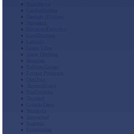
NanoWood
GardenParkett
Deckart (Россия)
Доломит
Deckron/Darvolex
EasyDecking
Latitudo
Legro Ultra
Altay Decking
Bruggan
Polivan Group
Faynag Premium
OutDoor
ДеревоПласт
RusDecking
Terrapol
GrinderDeco
Woodvex
Savewood
Sequoia
Ecodecking