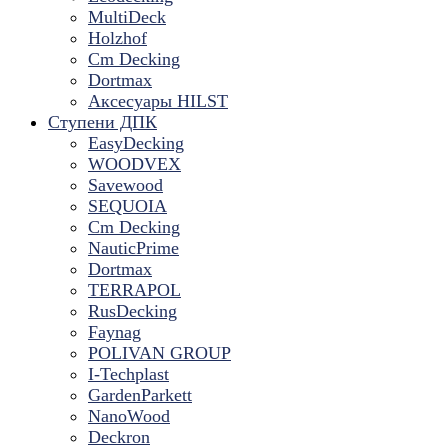
MultiDeck
Holzhof
Cm Decking
Dortmax
Аксесуары HILST
Ступени ДПК
EasyDecking
WOODVEX
Savewood
SEQUOIA
Cm Decking
NauticPrime
Dortmax
TERRAPOL
RusDecking
Faynag
POLIVAN GROUP
I-Techplast
GardenParkett
NanoWood
Deckron