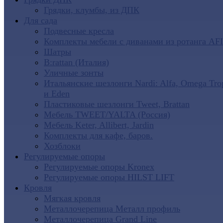
Грядки, клумбы, из ДПК
Для сада
Подвесные кресла
Комплекты мебели с диванами из ротанга AF
Шатры
B:rattan (Италия)
Уличные зонты
Итальянские шезлонги Nardi: Alfa, Omega Tro
и Eden
Пластиковые шезлонги Tweet, Brattan
Мебель TWEET/YALTA (Россия)
Мебель Keter, Allibert, Jardin
Комплекты для кафе, баров.
Хозблоки
Регулируемые опоры
Регулируемые опоры Kronex
Регулируемые опоры HILST LIFT
Кровля
Мягкая кровля
Металлочерепица Металл профиль
Металлочерепица Grand Line