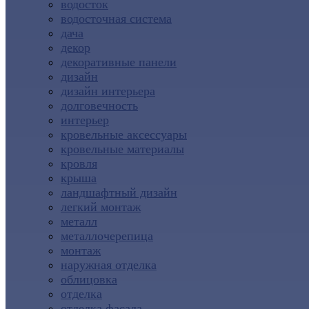
водосток
водосточная система
дача
декор
декоративные панели
дизайн
дизайн интерьера
долговечность
интерьер
кровельные аксессуары
кровельные материалы
кровля
крыша
ландшафтный дизайн
легкий монтаж
металл
металлочерепица
монтаж
наружная отделка
облицовка
отделка
отделка фасада