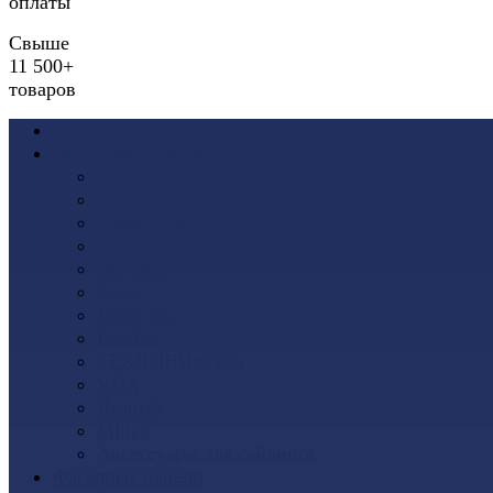
оплаты
Свыше
11 500+
товаров
Акции
Виниловый сайдинг
Docke (Дёке)
Альта-Профиль
Grand Line
Ю-Пласт
Доломит
Tecos
Vinyl-On
FineBer
ТЕХНОНИКОЛЬ
VOX
Дачный
Mitten
Аксессуары для сайдинга
Фасадные панели