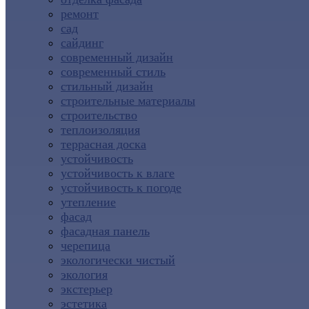
ремонт
сад
сайдинг
современный дизайн
современный стиль
стильный дизайн
строительные материалы
строительство
теплоизоляция
террасная доска
устойчивость
устойчивость к влаге
устойчивость к погоде
утепление
фасад
фасадная панель
черепица
экологически чистый
экология
экстерьер
эстетика