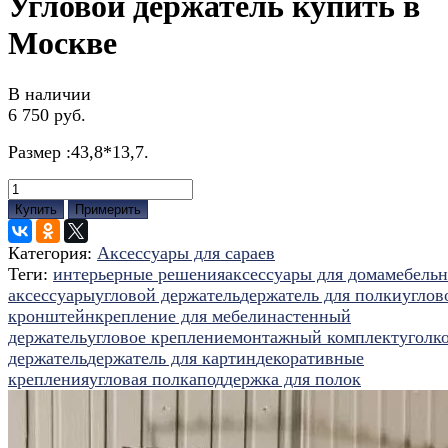
Угловой держатель купить в
Москве
В наличии
6 750 руб.
Размер :43,8*13,7.
Купить
Примерить
Категория:
Аксессуары для сараев
Теги:
интерьерные решения
аксессуары для дома
мебель
аксессуары
угловой держатель
держатель для полки
углов
кронштейн
крепление для мебели
настенный
держатель
угловое крепление
монтажный комплект
уголк
держатель
держатель для картин
декоративные
крепления
угловая полка
поддержка для полок