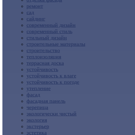
ремонт
сад
сайдинг
современный дизайн
современный стиль
стильный дизайн
строительные материалы
строительство
теплоизоляция
террасная доска
устойчивость
устойчивость к влаге
устойчивость к погоде
утепление
фасад
фасадная панель
черепица
экологически чистый
экология
экстерьер
эстетика