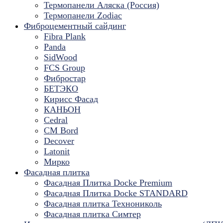
Термопанели Аляска (Россия)
Термопанели Zodiac
Фиброцементный сайдинг
Fibra Plank
Panda
SidWood
FCS Group
Фибростар
БЕТЭКО
Кирисс Фасад
КАНЬОН
Cedral
CM Bord
Decover
Latonit
Мирко
Фасадная плитка
Фасадная Плитка Docke Premium
Фасадная Плитка Docke STANDARD
Фасадная плитка Технониколь
Фасадная плитка Симтер