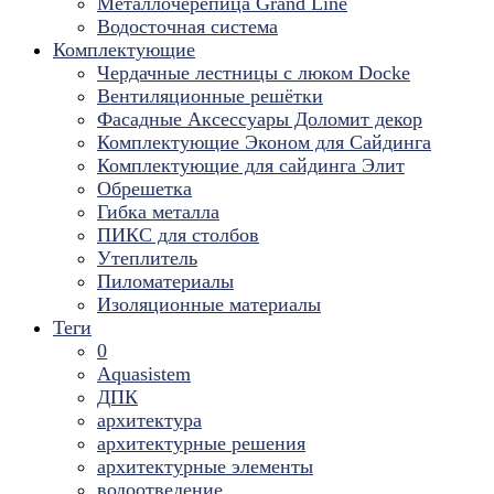
Металлочерепица Grand Line
Водосточная система
Комплектующие
Чердачные лестницы с люком Docke
Вентиляционные решётки
Фасадные Аксессуары Доломит декор
Комплектующие Эконом для Сайдинга
Комплектующие для cайдинга Элит
Обрешетка
Гибка металла
ПИКС для столбов
Утеплитель
Пиломатериалы
Изоляционные материалы
Теги
0
Aquasistem
ДПК
архитектура
архитектурные решения
архитектурные элементы
водоотведение