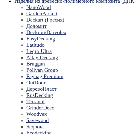
Изделия из древесно-полимерного композита (ДПК
NanoWood
GardenParkett
Deckart (Россия)
Доломит
Deckron/Darvolex
EasyDecking
Latitudo
Legro Ultra
Altay Decking
Bruggan
Polivan Group
Faynag Premium
OutDoor
ДеревоПласт
RusDecking
Terrapol
GrinderDeco
Woodvex
Savewood
Sequoia
Ecodecking