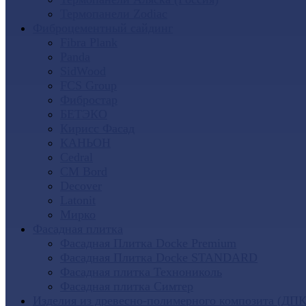
Термопанели Zodiac
Фиброцементный сайдинг
Fibra Plank
Panda
SidWood
FCS Group
Фибростар
БЕТЭКО
Кирисс Фасад
КАНЬОН
Cedral
CM Bord
Decover
Latonit
Мирко
Фасадная плитка
Фасадная Плитка Docke Premium
Фасадная Плитка Docke STANDARD
Фасадная плитка Технониколь
Фасадная плитка Симтер
Изделия из древесно-полимерного композита (ДПК