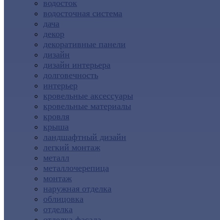
водосток
водосточная система
дача
декор
декоративные панели
дизайн
дизайн интерьера
долговечность
интерьер
кровельные аксессуары
кровельные материалы
кровля
крыша
ландшафтный дизайн
легкий монтаж
металл
металлочерепица
монтаж
наружная отделка
облицовка
отделка
отделка фасада