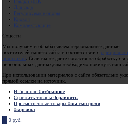
Грядки ДПК
Для сада
Регулируемые опоры
Кровля
Комплектующие
Соцсети
Мы получаем и обрабатываем персональные данные
посетителей нашего сайта в соответствии с
официальн
политикой
. Если вы не даете согласия на обработку сво
персональных данных,вам необходимо покинуть наш са
При использовании материалов с сайта обязательно ука
прямой ссылки на источник.
Избранное
0
избранное
Сравнить товары
0
сравнить
Просмотренные товары
0
вы смотрели
0
корзина
0
0 руб.