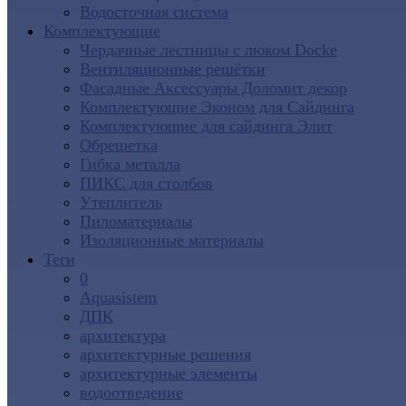
Водосточная система
Комплектующие
Чердачные лестницы с люком Docke
Вентиляционные решётки
Фасадные Аксессуары Доломит декор
Комплектующие Эконом для Сайдинга
Комплектующие для cайдинга Элит
Обрешетка
Гибка металла
ПИКС для столбов
Утеплитель
Пиломатериалы
Изоляционные материалы
Теги
0
Aquasistem
ДПК
архитектура
архитектурные решения
архитектурные элементы
водоотведение