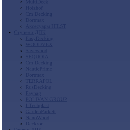
MultiDeck
Holzhof
Cm Decking
Dortmax
Аксесуары HILST
Ступени ДПК
EasyDecking
WOODVEX
Savewood
SEQUOIA
Cm Decking
NauticPrime
Dortmax
TERRAPOL
RusDecking
Faynag
POLIVAN GROUP
I-Techplast
GardenParkett
NanoWood
Deckron
Грядки ДПК