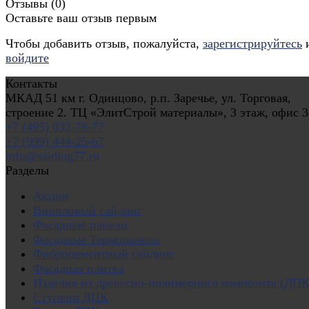
Отзывы (
0
)
Оставьте ваш отзыв первым
Чтобы добавить отзыв, пожалуйста,
зарегистрируйтесь
войдите
Контакты
МКАД 51 км г. Одинцово, р.п. Заречье, ул. Торговая,
строение 2. ТЦ «ЭлитСтрой материалы», 3 этаж, офис 3
+7 (495) 032-78-77
+7 (999) 444-25-67
info@saiding77.ru
Разделы
Акции
Виниловый сайдинг
Фасадные панели
Фасадные Термопанели
Фиброцементный сайдинг
Фасадная плитка
Изделия из древесно-полимерного композита (ДПК
Ступени ДПК