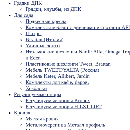
Грядки ДПК
Грядки, клумбы, из ДПК
Для сада
Подвесные кресла
Комплекты мебели с диванами из ротанга AF
Шатры
B:rattan (Италия)
Уличные зонты
Итальянские шезлонги Nardi: Alfa, Omega Tro
и Eden
Пластиковые шезлонги Tweet, Brattan
Мебель TWEET/YALTA (Россия)
Мебель Keter, Allibert, Jardin
Комплекты для кафе, баров.
Хозблоки
Регулируемые опоры
Регулируемые опоры Kronex
Регулируемые опоры HILST LIFT
Кровля
Мягкая кровля
Металлочерепица Металл профиль