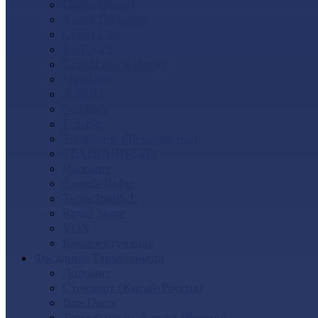
Docke (Дёке)
Альта-Профиль
Grand Line
Ю-Пласт
GrandLine Я-фасад
SteinDorf
АЭЛИТ
Nordside
FineBer
Т-сайдинг (Техоснастка)
ТЕХНОНИКОЛЬ
Доломит
Canada Ridge
Tecos ImaBeL
Royal Stone
VOX
Комплектующие
Фасадные Термопанели
Доломит
Стенолит (Китай-Россия)
BrusDecor
Термопанели Аляска (Россия)