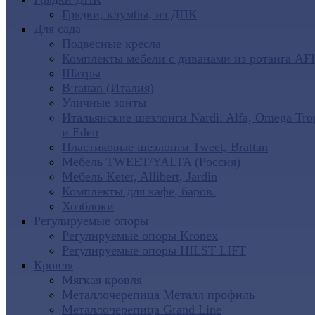
Грядки, клумбы, из ДПК
Для сада
Подвесные кресла
Комплекты мебели с диванами из ротанга AF
Шатры
B:rattan (Италия)
Уличные зонты
Итальянские шезлонги Nardi: Alfa, Omega Tro
и Eden
Пластиковые шезлонги Tweet, Brattan
Мебель TWEET/YALTA (Россия)
Мебель Keter, Allibert, Jardin
Комплекты для кафе, баров.
Хозблоки
Регулируемые опоры
Регулируемые опоры Kronex
Регулируемые опоры HILST LIFT
Кровля
Мягкая кровля
Металлочерепица Металл профиль
Металлочерепица Grand Line