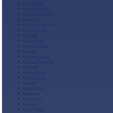
NanoWood
GardenParkett
Deckart (Россия)
Доломит
Deckron/Darvolex
EasyDecking
Latitudo
Legro Ultra
Altay Decking
Bruggan
Polivan Group
Faynag Premium
OutDoor
ДеревоПласт
RusDecking
Terrapol
GrinderDeco
Woodvex
Savewood
Sequoia
Ecodecking