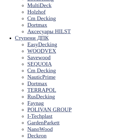
MultiDeck
Holzhof
Cm Decking
Dortmax
Аксесуары HILST
Ступени ДПК
EasyDecking
WOODVEX
Savewood
SEQUOIA
Cm Decking
NauticPrime
Dortmax
TERRAPOL
RusDecking
Faynag
POLIVAN GROUP
I-Techplast
GardenParkett
NanoWood
Deckron