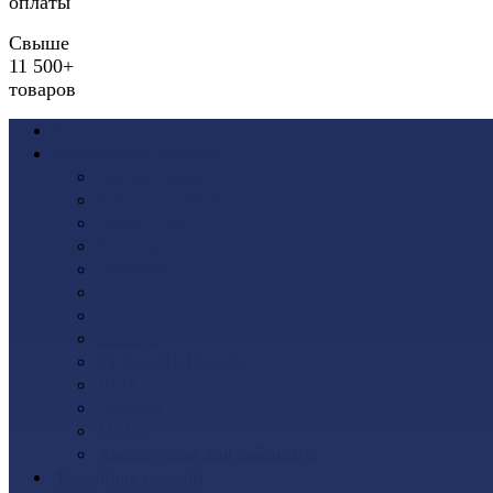
оплаты
Свыше
11 500+
товаров
Акции
Виниловый сайдинг
Docke (Дёке)
Альта-Профиль
Grand Line
Ю-Пласт
Доломит
Tecos
Vinyl-On
FineBer
ТЕХНОНИКОЛЬ
VOX
Дачный
Mitten
Аксессуары для сайдинга
Фасадные панели