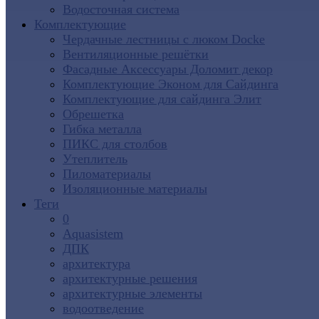
Водосточная система
Комплектующие
Чердачные лестницы с люком Docke
Вентиляционные решётки
Фасадные Аксессуары Доломит декор
Комплектующие Эконом для Сайдинга
Комплектующие для cайдинга Элит
Обрешетка
Гибка металла
ПИКС для столбов
Утеплитель
Пиломатериалы
Изоляционные материалы
Теги
0
Aquasistem
ДПК
архитектура
архитектурные решения
архитектурные элементы
водоотведение