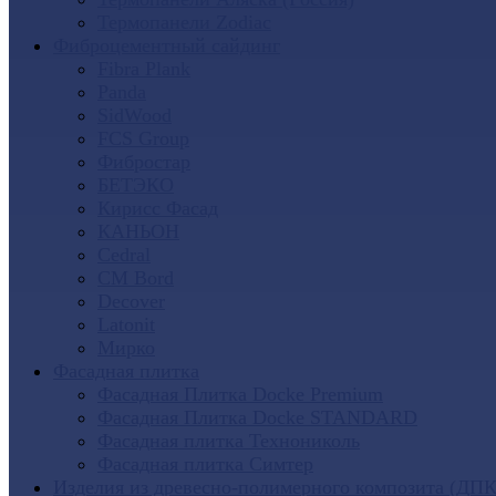
Термопанели Zodiac
Фиброцементный сайдинг
Fibra Plank
Panda
SidWood
FCS Group
Фибростар
БЕТЭКО
Кирисс Фасад
КАНЬОН
Cedral
CM Bord
Decover
Latonit
Мирко
Фасадная плитка
Фасадная Плитка Docke Premium
Фасадная Плитка Docke STANDARD
Фасадная плитка Технониколь
Фасадная плитка Симтер
Изделия из древесно-полимерного композита (ДПК