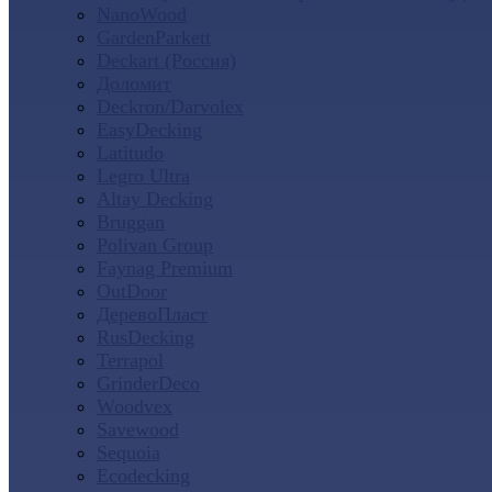
NanoWood
GardenParkett
Deckart (Россия)
Доломит
Deckron/Darvolex
EasyDecking
Latitudo
Legro Ultra
Altay Decking
Bruggan
Polivan Group
Faynag Premium
OutDoor
ДеревоПласт
RusDecking
Terrapol
GrinderDeco
Woodvex
Savewood
Sequoia
Ecodecking