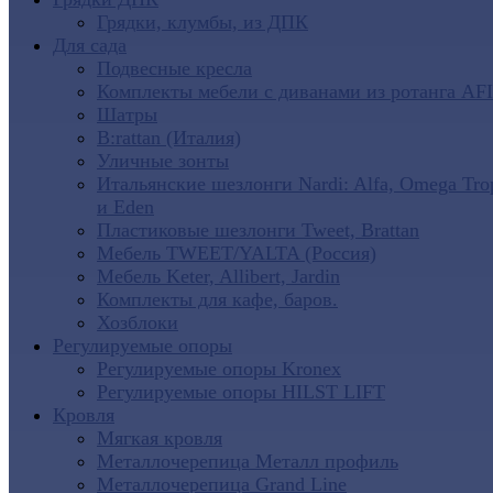
Грядки, клумбы, из ДПК
Для сада
Подвесные кресла
Комплекты мебели с диванами из ротанга AF
Шатры
B:rattan (Италия)
Уличные зонты
Итальянские шезлонги Nardi: Alfa, Omega Tro
и Eden
Пластиковые шезлонги Tweet, Brattan
Мебель TWEET/YALTA (Россия)
Мебель Keter, Allibert, Jardin
Комплекты для кафе, баров.
Хозблоки
Регулируемые опоры
Регулируемые опоры Kronex
Регулируемые опоры HILST LIFT
Кровля
Мягкая кровля
Металлочерепица Металл профиль
Металлочерепица Grand Line