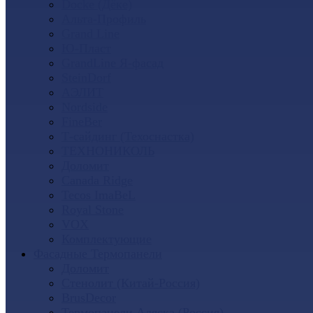
Docke (Дёке)
Альта-Профиль
Grand Line
Ю-Пласт
GrandLine Я-фасад
SteinDorf
АЭЛИТ
Nordside
FineBer
Т-сайдинг (Техоснастка)
ТЕХНОНИКОЛЬ
Доломит
Canada Ridge
Tecos ImaBeL
Royal Stone
VOX
Комплектующие
Фасадные Термопанели
Доломит
Стенолит (Китай-Россия)
BrusDecor
Термопанели Аляска (Россия)