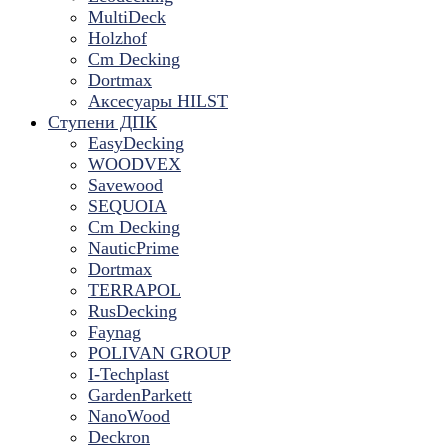
MultiDeck
Holzhof
Cm Decking
Dortmax
Аксесуары HILST
Ступени ДПК
EasyDecking
WOODVEX
Savewood
SEQUOIA
Cm Decking
NauticPrime
Dortmax
TERRAPOL
RusDecking
Faynag
POLIVAN GROUP
I-Techplast
GardenParkett
NanoWood
Deckron