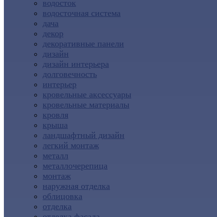
водосток
водосточная система
дача
декор
декоративные панели
дизайн
дизайн интерьера
долговечность
интерьер
кровельные аксессуары
кровельные материалы
кровля
крыша
ландшафтный дизайн
легкий монтаж
металл
металлочерепица
монтаж
наружная отделка
облицовка
отделка
отделка фасада