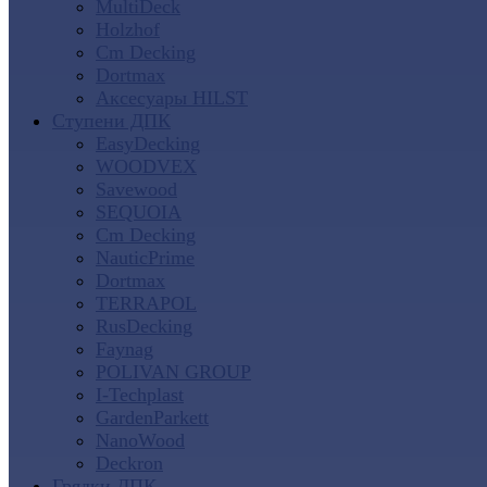
MultiDeck
Holzhof
Cm Decking
Dortmax
Аксесуары HILST
Ступени ДПК
EasyDecking
WOODVEX
Savewood
SEQUOIA
Cm Decking
NauticPrime
Dortmax
TERRAPOL
RusDecking
Faynag
POLIVAN GROUP
I-Techplast
GardenParkett
NanoWood
Deckron
Грядки ДПК