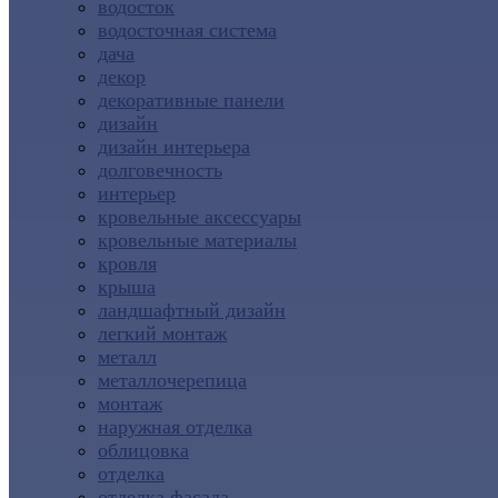
водосток
водосточная система
дача
декор
декоративные панели
дизайн
дизайн интерьера
долговечность
интерьер
кровельные аксессуары
кровельные материалы
кровля
крыша
ландшафтный дизайн
легкий монтаж
металл
металлочерепица
монтаж
наружная отделка
облицовка
отделка
отделка фасада