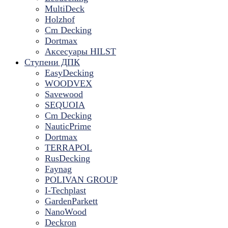
MultiDeck
Holzhof
Cm Decking
Dortmax
Аксесуары HILST
Ступени ДПК
EasyDecking
WOODVEX
Savewood
SEQUOIA
Cm Decking
NauticPrime
Dortmax
TERRAPOL
RusDecking
Faynag
POLIVAN GROUP
I-Techplast
GardenParkett
NanoWood
Deckron