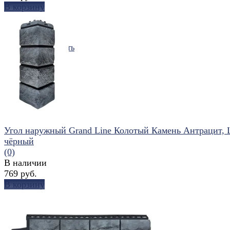
В корзину
избранное
сравнить
Угол наружный Grand Line Колотый Камень Антрацит,
чёрный
(0)
В наличии
769 руб.
В корзину
избранное
сравнить