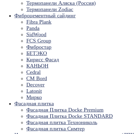
Термопанели Аляска (Россия)
Термопанели Zodiac
Фиброцементный сайдинг
Fibra Plank
Panda
SidWood
FCS Group
Фибростар
БЕТЭКО
Кирисс Фасад
КАНЬОН
Cedral
CM Bord
Decover
Latonit
Мирко
Фасадная плитка
Фасадная Плитка Docke Premium
Фасадная Плитка Docke STANDARD
Фасадная плитка Технониколь
Фасадная плитка Симтер