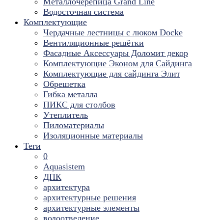
Металлочерепица Grand Line
Водосточная система
Комплектующие
Чердачные лестницы с люком Docke
Вентиляционные решётки
Фасадные Аксессуары Доломит декор
Комплектующие Эконом для Сайдинга
Комплектующие для cайдинга Элит
Обрешетка
Гибка металла
ПИКС для столбов
Утеплитель
Пиломатериалы
Изоляционные материалы
Теги
0
Aquasistem
ДПК
архитектура
архитектурные решения
архитектурные элементы
водоотведение