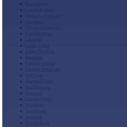
NanoWood
GardenParkett
Deckart (Россия)
Доломит
Deckron/Darvolex
EasyDecking
Latitudo
Legro Ultra
Altay Decking
Bruggan
Polivan Group
Faynag Premium
OutDoor
ДеревоПласт
RusDecking
Terrapol
GrinderDeco
Woodvex
Savewood
Sequoia
Ecodecking