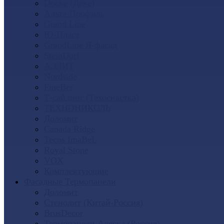
Docke (Дёке)
Альта-Профиль
Grand Line
Ю-Пласт
GrandLine Я-фасад
SteinDorf
АЭЛИТ
Nordside
FineBer
Т-сайдинг (Техоснастка)
ТЕХНОНИКОЛЬ
Доломит
Canada Ridge
Tecos ImaBeL
Royal Stone
VOX
Комплектующие
Фасадные Термопанели
Доломит
Стенолит (Китай-Россия)
BrusDecor
Термопанели Аляска (Россия)