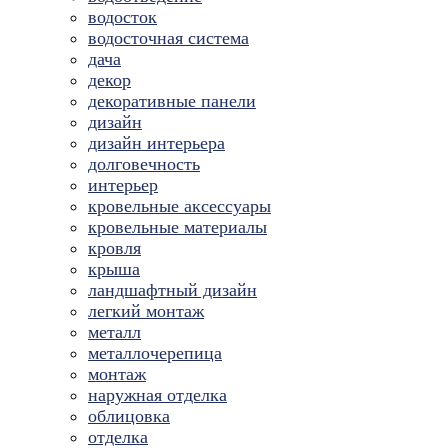
водосток
водосточная система
дача
декор
декоративные панели
дизайн
дизайн интерьера
долговечность
интерьер
кровельные аксессуары
кровельные материалы
кровля
крыша
ландшафтный дизайн
легкий монтаж
металл
металлочерепица
монтаж
наружная отделка
облицовка
отделка