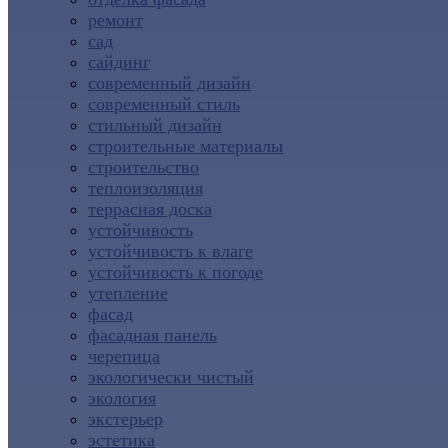
ремонт
сад
сайдинг
современный дизайн
современный стиль
стильный дизайн
строительные материалы
строительство
теплоизоляция
террасная доска
устойчивость
устойчивость к влаге
устойчивость к погоде
утепление
фасад
фасадная панель
черепица
экологически чистый
экология
экстерьер
эстетика