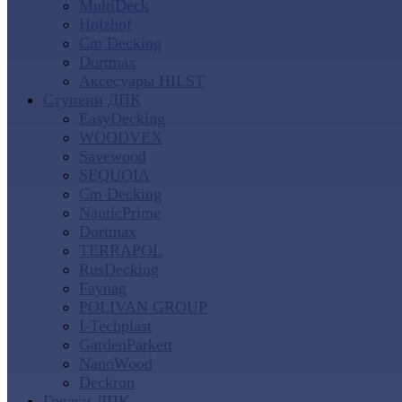
MultiDeck
Holzhof
Cm Decking
Dortmax
Аксесуары HILST
Ступени ДПК
EasyDecking
WOODVEX
Savewood
SEQUOIA
Cm Decking
NauticPrime
Dortmax
TERRAPOL
RusDecking
Faynag
POLIVAN GROUP
I-Techplast
GardenParkett
NanoWood
Deckron
Грядки ДПК