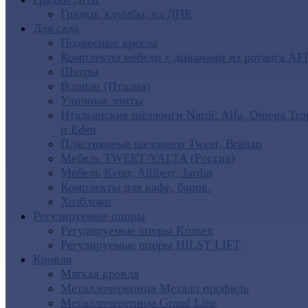
Грядки, клумбы, из ДПК
Для сада
Подвесные кресла
Комплекты мебели с диванами из ротанга AF
Шатры
B:rattan (Италия)
Уличные зонты
Итальянские шезлонги Nardi: Alfa, Omega Tro
и Eden
Пластиковые шезлонги Tweet, Brattan
Мебель TWEET/YALTA (Россия)
Мебель Keter, Allibert, Jardin
Комплекты для кафе, баров.
Хозблоки
Регулируемые опоры
Регулируемые опоры Kronex
Регулируемые опоры HILST LIFT
Кровля
Мягкая кровля
Металлочерепица Металл профиль
Металлочерепица Grand Line