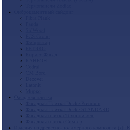
Термопанели Zodiac
Фиброцементный сайдинг
Fibra Plank
Panda
SidWood
FCS Group
Фибростар
БЕТЭКО
Кирисс Фасад
КАНЬОН
Cedral
CM Bord
Decover
Latonit
Мирко
Фасадная плитка
Фасадная Плитка Docke Premium
Фасадная Плитка Docke STANDARD
Фасадная плитка Технониколь
Фасадная плитка Симтер
Изделия из древесно-полимерного композита (ДПК