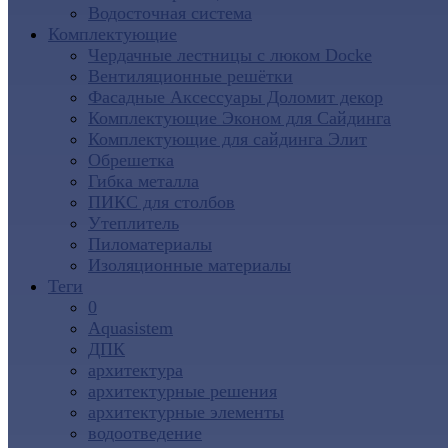
Водосточная система
Комплектующие
Чердачные лестницы с люком Docke
Вентиляционные решётки
Фасадные Аксессуары Доломит декор
Комплектующие Эконом для Сайдинга
Комплектующие для cайдинга Элит
Обрешетка
Гибка металла
ПИКС для столбов
Утеплитель
Пиломатериалы
Изоляционные материалы
Теги
0
Aquasistem
ДПК
архитектура
архитектурные решения
архитектурные элементы
водоотведение