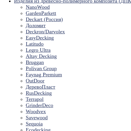
Изделия из древесно-полимерного композита (ДПК
NanoWood
GardenParkett
Deckart (Россия)
Доломит
Deckron/Darvolex
EasyDecking
Latitudo
Legro Ultra
Altay Decking
Bruggan
Polivan Group
Faynag Premium
OutDoor
ДеревоПласт
RusDecking
Terrapol
GrinderDeco
Woodvex
Savewood
Sequoia
Ecodecking