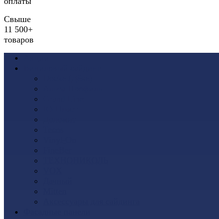
оплаты
Свыше
11 500+
товаров
Акции
Виниловый сайдинг
Docke (Дёке)
Альта-Профиль
Grand Line
Ю-Пласт
Доломит
Tecos
Vinyl-On
FineBer
ТЕХНОНИКОЛЬ
VOX
Дачный
Mitten
Аксессуары для сайдинга
Фасадные панели