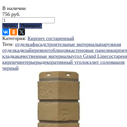
В наличии
756 руб.
Купить
Примерить
Категория:
Кирпич состаренный
Теги:
отделка
фасад
строительные материалы
наружная
отделка
дизайн
ремонт
облицовка
стеновые панели
кирпич
кладка
качественные материалы
угол Grand Line
состаре
кирпич
интерьеры
декоративный уголок
элит солома
шов
черный