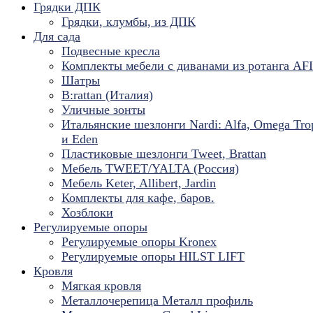
Грядки ДПК
Грядки, клумбы, из ДПК
Для сада
Подвесные кресла
Комплекты мебели с диванами из ротанга AF
Шатры
B:rattan (Италия)
Уличные зонты
Итальянские шезлонги Nardi: Alfa, Omega Tro
и Eden
Пластиковые шезлонги Tweet, Brattan
Мебель TWEET/YALTA (Россия)
Мебель Keter, Allibert, Jardin
Комплекты для кафе, баров.
Хозблоки
Регулируемые опоры
Регулируемые опоры Kronex
Регулируемые опоры HILST LIFT
Кровля
Мягкая кровля
Металлочерепица Металл профиль