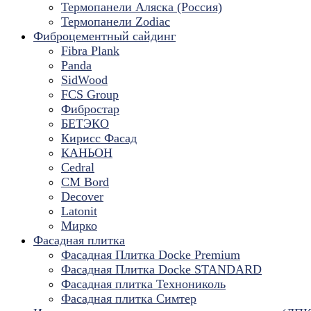
Термопанели Аляска (Россия)
Термопанели Zodiac
Фиброцементный сайдинг
Fibra Plank
Panda
SidWood
FCS Group
Фибростар
БЕТЭКО
Кирисс Фасад
КАНЬОН
Cedral
CM Bord
Decover
Latonit
Мирко
Фасадная плитка
Фасадная Плитка Docke Premium
Фасадная Плитка Docke STANDARD
Фасадная плитка Технониколь
Фасадная плитка Симтер