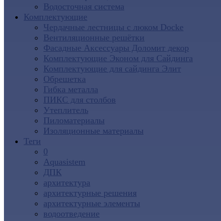
Водосточная система
Комплектующие
Чердачные лестницы с люком Docke
Вентиляционные решётки
Фасадные Аксессуары Доломит декор
Комплектующие Эконом для Сайдинга
Комплектующие для cайдинга Элит
Обрешетка
Гибка металла
ПИКС для столбов
Утеплитель
Пиломатериалы
Изоляционные материалы
Теги
0
Aquasistem
ДПК
архитектура
архитектурные решения
архитектурные элементы
водоотведение