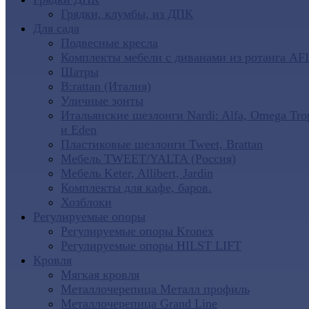
Грядки, клумбы, из ДПК
Для сада
Подвесные кресла
Комплекты мебели с диванами из ротанга AF
Шатры
B:rattan (Италия)
Уличные зонты
Итальянские шезлонги Nardi: Alfa, Omega Tro
и Eden
Пластиковые шезлонги Tweet, Brattan
Мебель TWEET/YALTA (Россия)
Мебель Keter, Allibert, Jardin
Комплекты для кафе, баров.
Хозблоки
Регулируемые опоры
Регулируемые опоры Kronex
Регулируемые опоры HILST LIFT
Кровля
Мягкая кровля
Металлочерепица Металл профиль
Металлочерепица Grand Line