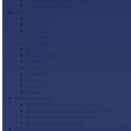
Термопанели Zodiac
Фиброцементный сайдинг
Fibra Plank
Panda
SidWood
FCS Group
Фибростар
БЕТЭКО
Кирисс Фасад
КАНЬОН
Cedral
CM Bord
Decover
Latonit
Мирко
Фасадная плитка
Фасадная Плитка Docke Premium
Фасадная Плитка Docke STANDARD
Фасадная плитка Технониколь
Фасадная плитка Симтер
Изделия из древесно-полимерного композита (ДПК