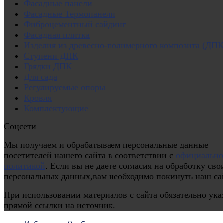
Фасадные панели
Фасадные Термопанели
Фиброцементный сайдинг
Фасадная плитка
Изделия из древесно-полимерного композита (ДПК
Ступени ДПК
Грядки ДПК
Для сада
Регулируемые опоры
Кровля
Комплектующие
Соцсети
Мы получаем и обрабатываем персональные данные
посетителей нашего сайта в соответствии с
официальн
политикой
. Если вы не даете согласия на обработку сво
персональных данных,вам необходимо покинуть наш са
При использовании материалов с сайта обязательно ука
прямой ссылки на источник.