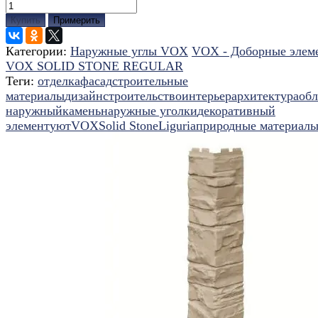
Купить
Примерить
Категории:
Наружные углы VOX
VOX - Доборные элем
VOX SOLID STONE REGULAR
Теги:
отделка
фасад
строительные
материалы
дизайн
строительство
интерьер
архитектура
об
наружный
камень
наружные уголки
декоративный
элемент
уют
VOX
Solid Stone
Liguria
природные материал