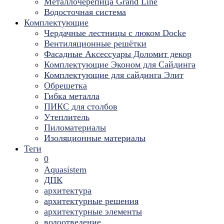
Металлочерепица Grand Line
Водосточная система
Комплектующие
Чердачные лестницы с люком Docke
Вентиляционные решётки
Фасадные Аксессуары Доломит декор
Комплектующие Эконом для Сайдинга
Комплектующие для cайдинга Элит
Обрешетка
Гибка металла
ПИКС для столбов
Утеплитель
Пиломатериалы
Изоляционные материалы
Теги
0
Aquasistem
ДПК
архитектура
архитектурные решения
архитектурные элементы
водоотведение