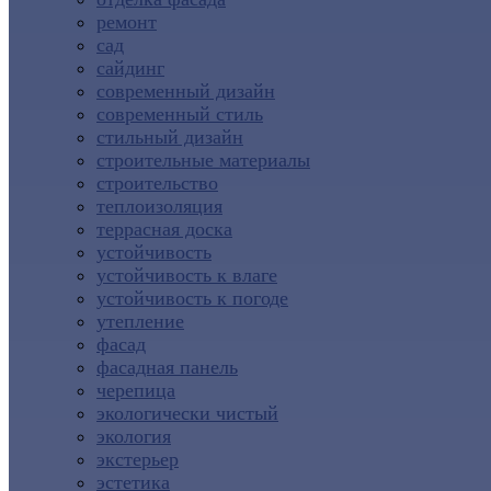
ремонт
сад
сайдинг
современный дизайн
современный стиль
стильный дизайн
строительные материалы
строительство
теплоизоляция
террасная доска
устойчивость
устойчивость к влаге
устойчивость к погоде
утепление
фасад
фасадная панель
черепица
экологически чистый
экология
экстерьер
эстетика