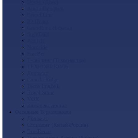
Docke (Дёке)
Альта-Профиль
Grand Line
Ю-Пласт
GrandLine Я-фасад
SteinDorf
АЭЛИТ
Nordside
FineBer
Т-сайдинг (Техоснастка)
ТЕХНОНИКОЛЬ
Доломит
Canada Ridge
Tecos ImaBeL
Royal Stone
VOX
Комплектующие
Фасадные Термопанели
Доломит
Стенолит (Китай-Россия)
BrusDecor
Термопанели Аляска (Россия)