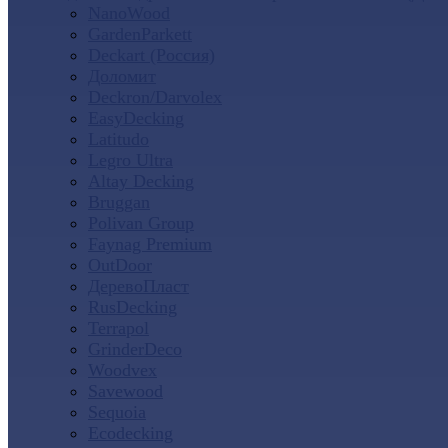
NanoWood
GardenParkett
Deckart (Россия)
Доломит
Deckron/Darvolex
EasyDecking
Latitudo
Legro Ultra
Altay Decking
Bruggan
Polivan Group
Faynag Premium
OutDoor
ДеревоПласт
RusDecking
Terrapol
GrinderDeco
Woodvex
Savewood
Sequoia
Ecodecking