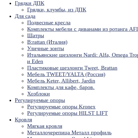
Грядки ДПК
Грядки, клумбы, из ДПК
Для сада
Подвесные кресла
Комплекты мебели с диванами из ротанга AF
Шатры
B:rattan (Италия)
Уличные зонты
Итальянские шезлонги Nardi: Alfa, Omega Tro
и Eden
Пластиковые шезлонги Tweet, Brattan
Мебель TWEET/YALTA (Россия)
Мебель Keter, Allibert, Jardin
Комплекты для кафе, баров.
Хозблоки
Регулируемые опоры
Регулируемые опоры Kronex
Регулируемые опоры HILST LIFT
Кровля
Мягкая кровля
Металлочерепица Металл профиль