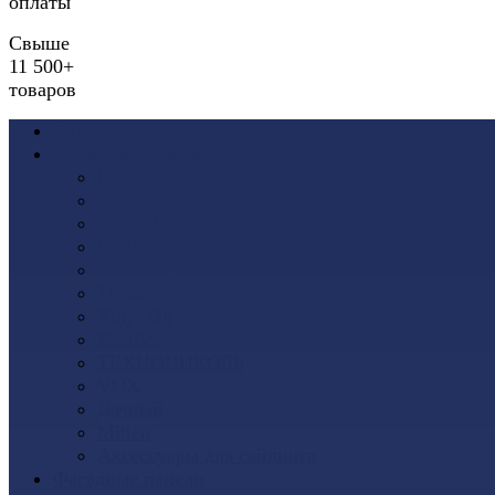
оплаты
Свыше
11 500+
товаров
Акции
Виниловый сайдинг
Docke (Дёке)
Альта-Профиль
Grand Line
Ю-Пласт
Доломит
Tecos
Vinyl-On
FineBer
ТЕХНОНИКОЛЬ
VOX
Дачный
Mitten
Аксессуары для сайдинга
Фасадные панели