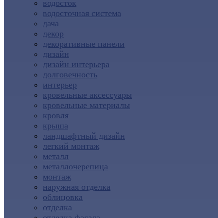
водосток
водосточная система
дача
декор
декоративные панели
дизайн
дизайн интерьера
долговечность
интерьер
кровельные аксессуары
кровельные материалы
кровля
крыша
ландшафтный дизайн
легкий монтаж
металл
металлочерепица
монтаж
наружная отделка
облицовка
отделка
отделка фасада