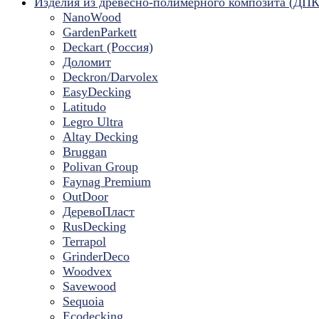
Изделия из древесно-полимерного композита (ДПК
NanoWood
GardenParkett
Deckart (Россия)
Доломит
Deckron/Darvolex
EasyDecking
Latitudo
Legro Ultra
Altay Decking
Bruggan
Polivan Group
Faynag Premium
OutDoor
ДеревоПласт
RusDecking
Terrapol
GrinderDeco
Woodvex
Savewood
Sequoia
Ecodecking