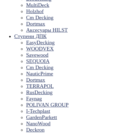
MultiDeck
Holzhof
Cm Decking
Dortmax
Аксесуары HILST
Ступени ДПК
EasyDecking
WOODVEX
Savewood
SEQUOIA
Cm Decking
NauticPrime
Dortmax
TERRAPOL
RusDecking
Faynag
POLIVAN GROUP
I-Techplast
GardenParkett
NanoWood
Deckron