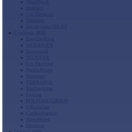
MultiDeck
Holzhof
Cm Decking
Dortmax
Аксесуары HILST
Ступени ДПК
EasyDecking
WOODVEX
Savewood
SEQUOIA
Cm Decking
NauticPrime
Dortmax
TERRAPOL
RusDecking
Faynag
POLIVAN GROUP
I-Techplast
GardenParkett
NanoWood
Deckron
Грядки ДПК