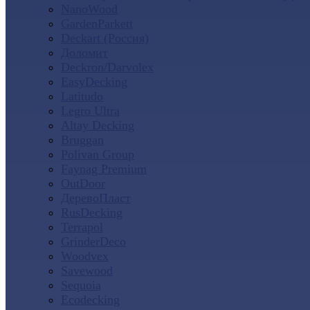
NanoWood
GardenParkett
Deckart (Россия)
Доломит
Deckron/Darvolex
EasyDecking
Latitudo
Legro Ultra
Altay Decking
Bruggan
Polivan Group
Faynag Premium
OutDoor
ДеревоПласт
RusDecking
Terrapol
GrinderDeco
Woodvex
Savewood
Sequoia
Ecodecking