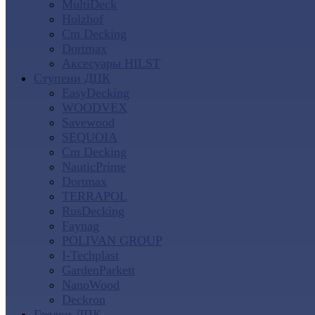
MultiDeck
Holzhof
Cm Decking
Dortmax
Аксесуары HILST
Ступени ДПК
EasyDecking
WOODVEX
Savewood
SEQUOIA
Cm Decking
NauticPrime
Dortmax
TERRAPOL
RusDecking
Faynag
POLIVAN GROUP
I-Techplast
GardenParkett
NanoWood
Deckron
Грядки ДПК