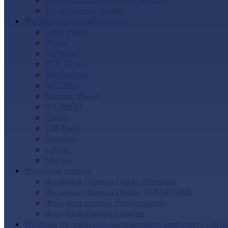
Термопанели Zodiac
Фиброцементный сайдинг
Fibra Plank
Panda
SidWood
FCS Group
Фибростар
БЕТЭКО
Кирисс Фасад
КАНЬОН
Cedral
CM Bord
Decover
Latonit
Мирко
Фасадная плитка
Фасадная Плитка Docke Premium
Фасадная Плитка Docke STANDARD
Фасадная плитка Технониколь
Фасадная плитка Симтер
Изделия из древесно-полимерного композита (ДПК