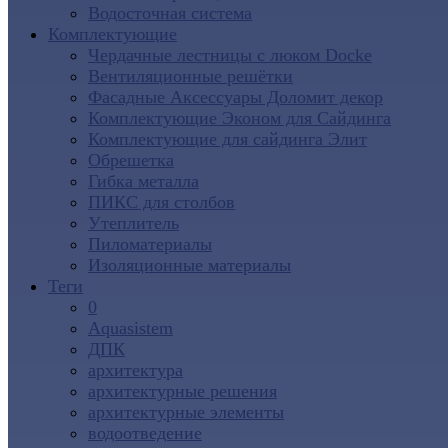
Водосточная система
Комплектующие
Чердачные лестницы с люком Docke
Вентиляционные решётки
Фасадные Аксессуары Доломит декор
Комплектующие Эконом для Сайдинга
Комплектующие для cайдинга Элит
Обрешетка
Гибка металла
ПИКС для столбов
Утеплитель
Пиломатериалы
Изоляционные материалы
Теги
0
Aquasistem
ДПК
архитектура
архитектурные решения
архитектурные элементы
водоотведение