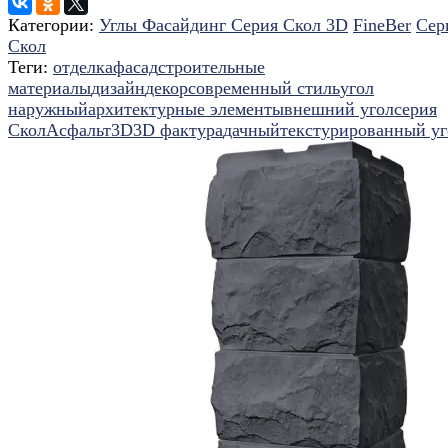
Категории:
Углы Фасайдинг Серия Скол 3D
FineBer
Сер
Скол
Теги:
отделка
фасад
строительные
материалы
дизайн
декор
современный стиль
угол
наружный
архитектурные элементы
внешний угол
серия
Скол
Асфальт
3D
3D фактура
дачный
текстурированный уг