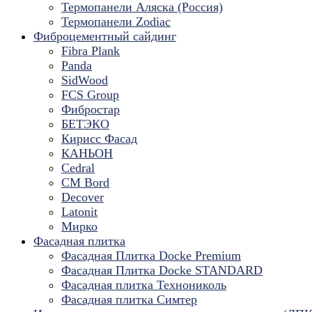
Термопанели Аляска (Россия)
Термопанели Zodiac
Фиброцементный сайдинг
Fibra Plank
Panda
SidWood
FCS Group
Фибростар
БЕТЭКО
Кирисс Фасад
КАНЬОН
Cedral
CM Bord
Decover
Latonit
Мирко
Фасадная плитка
Фасадная Плитка Docke Premium
Фасадная Плитка Docke STANDARD
Фасадная плитка Технониколь
Фасадная плитка Симтер