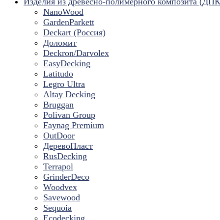
Изделия из древесно-полимерного композита (ДПК
NanoWood
GardenParkett
Deckart (Россия)
Доломит
Deckron/Darvolex
EasyDecking
Latitudo
Legro Ultra
Altay Decking
Bruggan
Polivan Group
Faynag Premium
OutDoor
ДеревоПласт
RusDecking
Terrapol
GrinderDeco
Woodvex
Savewood
Sequoia
Ecodecking