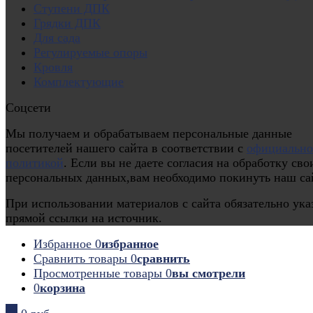
Ступени ДПК
Грядки ДПК
Для сада
Регулируемые опоры
Кровля
Комплектующие
Соцсети
Мы получаем и обрабатываем персональные данные
посетителей нашего сайта в соответствии с
официальн
политикой
. Если вы не даете согласия на обработку сво
персональных данных,вам необходимо покинуть наш са
При использовании материалов с сайта обязательно ука
прямой ссылки на источник.
Избранное
0
избранное
Сравнить товары
0
сравнить
Просмотренные товары
0
вы смотрели
0
корзина