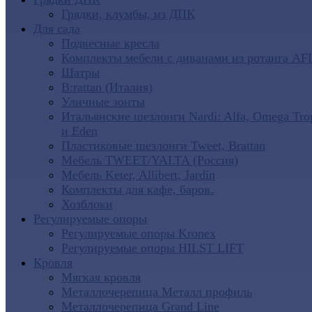
Грядки, клумбы, из ДПК
Для сада
Подвесные кресла
Комплекты мебели с диванами из ротанга AF
Шатры
B:rattan (Италия)
Уличные зонты
Итальянские шезлонги Nardi: Alfa, Omega Tro
и Eden
Пластиковые шезлонги Tweet, Brattan
Мебель TWEET/YALTA (Россия)
Мебель Keter, Allibert, Jardin
Комплекты для кафе, баров.
Хозблоки
Регулируемые опоры
Регулируемые опоры Kronex
Регулируемые опоры HILST LIFT
Кровля
Мягкая кровля
Металлочерепица Металл профиль
Металлочерепица Grand Line