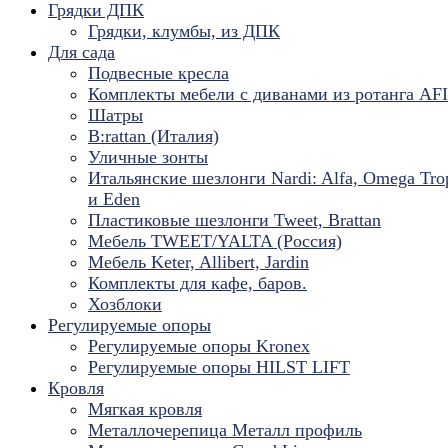
Грядки ДПК
Грядки, клумбы, из ДПК
Для сада
Подвесные кресла
Комплекты мебели с диванами из ротанга AF
Шатры
B:rattan (Италия)
Уличные зонты
Итальянские шезлонги Nardi: Alfa, Omega Tro
и Eden
Пластиковые шезлонги Tweet, Brattan
Мебель TWEET/YALTA (Россия)
Мебель Keter, Allibert, Jardin
Комплекты для кафе, баров.
Хозблоки
Регулируемые опоры
Регулируемые опоры Kronex
Регулируемые опоры HILST LIFT
Кровля
Мягкая кровля
Металлочерепица Металл профиль