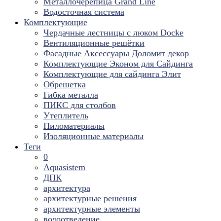
Металлочерепица Grand Line
Водосточная система
Комплектующие
Чердачные лестницы с люком Docke
Вентиляционные решётки
Фасадные Аксессуары Доломит декор
Комплектующие Эконом для Сайдинга
Комплектующие для cайдинга Элит
Обрешетка
Гибка металла
ПИКС для столбов
Утеплитель
Пиломатериалы
Изоляционные материалы
Теги
0
Aquasistem
ДПК
архитектура
архитектурные решения
архитектурные элементы
водоотведение