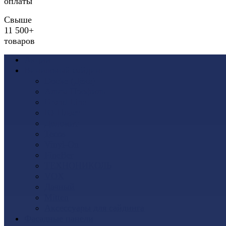
оплаты
Свыше
11 500+
товаров
Акции
Виниловый сайдинг
Docke (Дёке)
Альта-Профиль
Grand Line
Ю-Пласт
Доломит
Tecos
Vinyl-On
FineBer
ТЕХНОНИКОЛЬ
VOX
Дачный
Mitten
Аксессуары для сайдинга
Фасадные панели