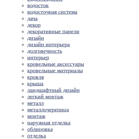
водосток
водосточная система
дача
декор
декоративные панели
дизайн
дизайн интерьера
долговечность
интерьер
кровельные аксессуары
кровельные материалы
кровля
крыша
ландшафтный дизайн
легкий монтаж
металл
металлочерепица
монтаж
наружная отделка
облицовка
отделка