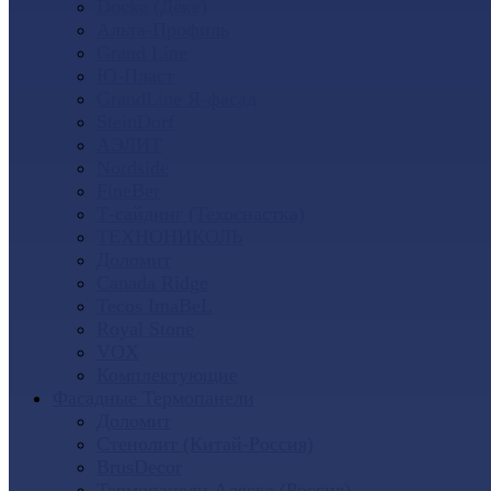
Docke (Дёке)
Альта-Профиль
Grand Line
Ю-Пласт
GrandLine Я-фасад
SteinDorf
АЭЛИТ
Nordside
FineBer
Т-сайдинг (Техоснастка)
ТЕХНОНИКОЛЬ
Доломит
Canada Ridge
Tecos ImaBeL
Royal Stone
VOX
Комплектующие
Фасадные Термопанели
Доломит
Стенолит (Китай-Россия)
BrusDecor
Термопанели Аляска (Россия)