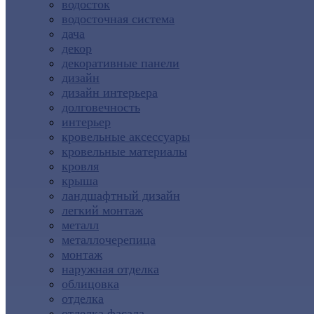
водосток
водосточная система
дача
декор
декоративные панели
дизайн
дизайн интерьера
долговечность
интерьер
кровельные аксессуары
кровельные материалы
кровля
крыша
ландшафтный дизайн
легкий монтаж
металл
металлочерепица
монтаж
наружная отделка
облицовка
отделка
отделка фасада