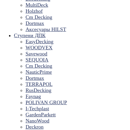
MultiDeck
Holzhof
Cm Decking
Dortmax
Аксесуары HILST
Ступени ДПК
EasyDecking
WOODVEX
Savewood
SEQUOIA
Cm Decking
NauticPrime
Dortmax
TERRAPOL
RusDecking
Faynag
POLIVAN GROUP
I-Techplast
GardenParkett
NanoWood
Deckron