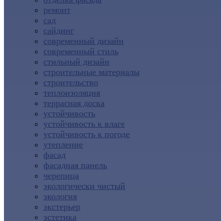
ремонт
сад
сайдинг
современный дизайн
современный стиль
стильный дизайн
строительные материалы
строительство
теплоизоляция
террасная доска
устойчивость
устойчивость к влаге
устойчивость к погоде
утепление
фасад
фасадная панель
черепица
экологически чистый
экология
экстерьер
эстетика