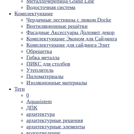
Металлочерепица Grand Line
Водосточная система
Комплектующие
Чердачные лестницы с люком Docke
Вентиляционные решётки
Фасадные Аксессуары Доломит декор
Комплектующие Эконом для Сайдинга
Комплектующие для cайдинга Элит
Обрешетка
Гибка металла
ПИКС для столбов
Утеплитель
Пиломатериалы
Изоляционные материалы
Теги
0
Aquasistem
ДПК
архитектура
архитектурные решения
архитектурные элементы
водоотведение