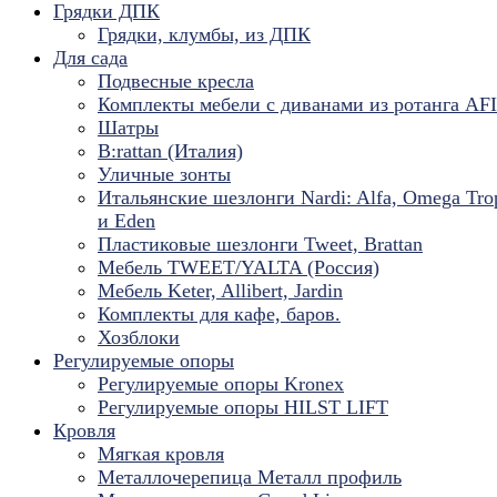
Грядки ДПК
Грядки, клумбы, из ДПК
Для сада
Подвесные кресла
Комплекты мебели с диванами из ротанга AF
Шатры
B:rattan (Италия)
Уличные зонты
Итальянские шезлонги Nardi: Alfa, Omega Tro
и Eden
Пластиковые шезлонги Tweet, Brattan
Мебель TWEET/YALTA (Россия)
Мебель Keter, Allibert, Jardin
Комплекты для кафе, баров.
Хозблоки
Регулируемые опоры
Регулируемые опоры Kronex
Регулируемые опоры HILST LIFT
Кровля
Мягкая кровля
Металлочерепица Металл профиль