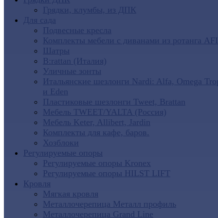
Грядки, клумбы, из ДПК
Для сада
Подвесные кресла
Комплекты мебели с диванами из ротанга AF
Шатры
B:rattan (Италия)
Уличные зонты
Итальянские шезлонги Nardi: Alfa, Omega Tro
и Eden
Пластиковые шезлонги Tweet, Brattan
Мебель TWEET/YALTA (Россия)
Мебель Keter, Allibert, Jardin
Комплекты для кафе, баров.
Хозблоки
Регулируемые опоры
Регулируемые опоры Kronex
Регулируемые опоры HILST LIFT
Кровля
Мягкая кровля
Металлочерепица Металл профиль
Металлочерепица Grand Line