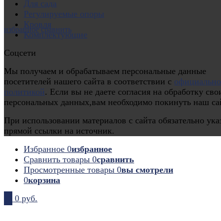
Для сада
Регулируемые опоры
Кровля
избранное
сравнить
Комплектующие
Соцсети
Мы получаем и обрабатываем персональные данные
посетителей нашего сайта в соответствии с
официальн
политикой
. Если вы не даете согласия на обработку сво
персональных данных,вам необходимо покинуть наш са
При использовании материалов с сайта обязательно ука
прямой ссылки на источник.
Избранное
0
избранное
Сравнить товары
0
сравнить
Просмотренные товары
0
вы смотрели
0
корзина
0
0 руб.