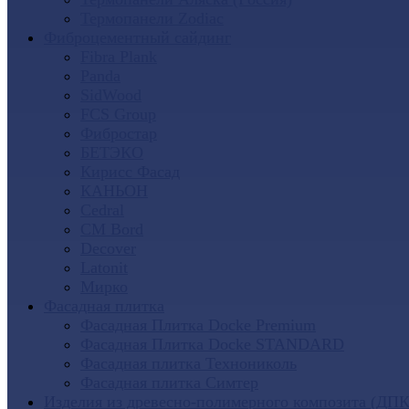
Термопанели Zodiac
Фиброцементный сайдинг
Fibra Plank
Panda
SidWood
FCS Group
Фибростар
БЕТЭКО
Кирисс Фасад
КАНЬОН
Cedral
CM Bord
Decover
Latonit
Мирко
Фасадная плитка
Фасадная Плитка Docke Premium
Фасадная Плитка Docke STANDARD
Фасадная плитка Технониколь
Фасадная плитка Симтер
Изделия из древесно-полимерного композита (ДПК