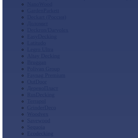
NanoWood
GardenParkett
Deckart (Россия)
Доломит
Deckron/Darvolex
EasyDecking
Latitudo
Legro Ultra
Altay Decking
Bruggan
Polivan Group
Faynag Premium
OutDoor
ДеревоПласт
RusDecking
Terrapol
GrinderDeco
Woodvex
Savewood
Sequoia
Ecodecking