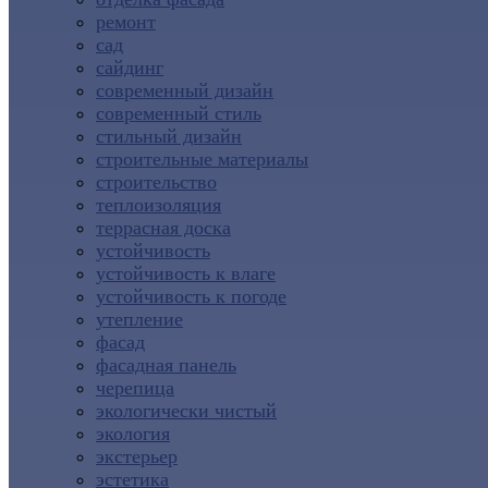
ремонт
сад
сайдинг
современный дизайн
современный стиль
стильный дизайн
строительные материалы
строительство
теплоизоляция
террасная доска
устойчивость
устойчивость к влаге
устойчивость к погоде
утепление
фасад
фасадная панель
черепица
экологически чистый
экология
экстерьер
эстетика