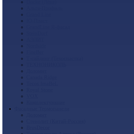
Docke (Дёке)
Альта-Профиль
Grand Line
Ю-Пласт
GrandLine Я-фасад
SteinDorf
АЭЛИТ
Nordside
FineBer
Т-сайдинг (Техоснастка)
ТЕХНОНИКОЛЬ
Доломит
Canada Ridge
Tecos ImaBeL
Royal Stone
VOX
Комплектующие
Фасадные Термопанели
Доломит
Стенолит (Китай-Россия)
BrusDecor
Термопанели Аляска (Россия)