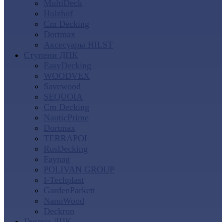
MultiDeck
Holzhof
Cm Decking
Dortmax
Аксесуары HILST
Ступени ДПК
EasyDecking
WOODVEX
Savewood
SEQUOIA
Cm Decking
NauticPrime
Dortmax
TERRAPOL
RusDecking
Faynag
POLIVAN GROUP
I-Techplast
GardenParkett
NanoWood
Deckron
Грядки ДПК