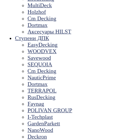
MultiDeck
Holzhof
Cm Decking
Dortmax
Аксесуары HILST
Ступени ДПК
EasyDecking
WOODVEX
Savewood
SEQUOIA
Cm Decking
NauticPrime
Dortmax
TERRAPOL
RusDecking
Faynag
POLIVAN GROUP
I-Techplast
GardenParkett
NanoWood
Deckron