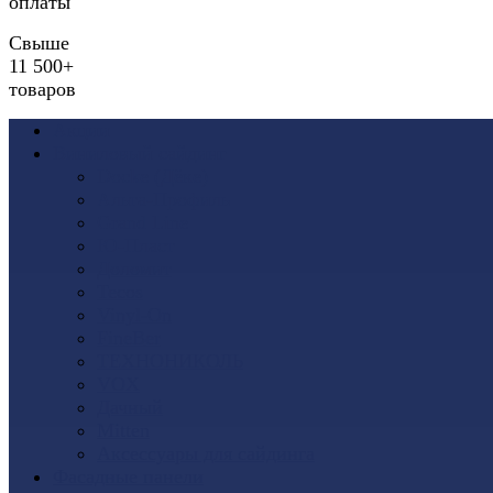
оплаты
Свыше
11 500+
товаров
Акции
Виниловый сайдинг
Docke (Дёке)
Альта-Профиль
Grand Line
Ю-Пласт
Доломит
Tecos
Vinyl-On
FineBer
ТЕХНОНИКОЛЬ
VOX
Дачный
Mitten
Аксессуары для сайдинга
Фасадные панели