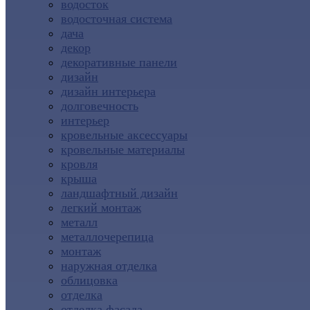
водосток
водосточная система
дача
декор
декоративные панели
дизайн
дизайн интерьера
долговечность
интерьер
кровельные аксессуары
кровельные материалы
кровля
крыша
ландшафтный дизайн
легкий монтаж
металл
металлочерепица
монтаж
наружная отделка
облицовка
отделка
отделка фасада