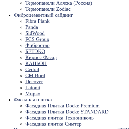
Термопанели Аляска (Россия)
Термопанели Zodiac
Фиброцементный сайдинг
Fibra Plank
Panda
SidWood
FCS Group
Фибростар
БЕТЭКО
Кирисс Фасад
КАНЬОН
Cedral
CM Bord
Decover
Latonit
Мирко
Фасадная плитка
Фасадная Плитка Docke Premium
Фасадная Плитка Docke STANDARD
Фасадная плитка Технониколь
Фасадная плитка Симтер