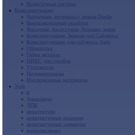
Водосточная система
Комплектующие
Чердачные лестницы с люком Docke
Вентиляционные решётки
Фасадные Аксессуары Доломит декор
Комплектующие Эконом для Сайдинга
Комплектующие для cайдинга Элит
Обрешетка
Гибка металла
ПИКС для столбов
Утеплитель
Пиломатериалы
Изоляционные материалы
Теги
0
Aquasistem
ДПК
архитектура
архитектурные решения
архитектурные элементы
водоотведение