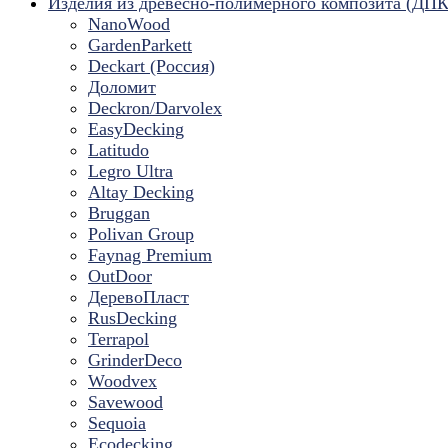
Изделия из древесно-полимерного композита (ДПК
NanoWood
GardenParkett
Deckart (Россия)
Доломит
Deckron/Darvolex
EasyDecking
Latitudo
Legro Ultra
Altay Decking
Bruggan
Polivan Group
Faynag Premium
OutDoor
ДеревоПласт
RusDecking
Terrapol
GrinderDeco
Woodvex
Savewood
Sequoia
Ecodecking