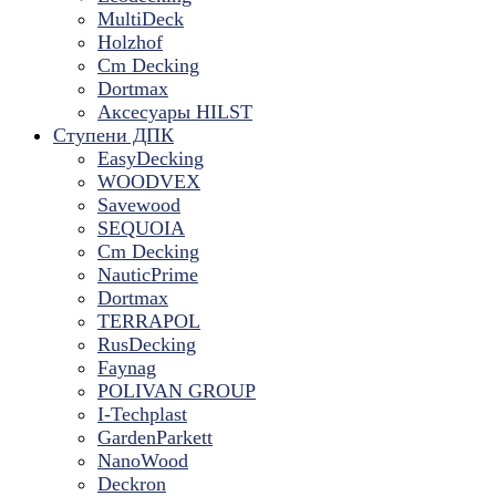
MultiDeck
Holzhof
Cm Decking
Dortmax
Аксесуары HILST
Ступени ДПК
EasyDecking
WOODVEX
Savewood
SEQUOIA
Cm Decking
NauticPrime
Dortmax
TERRAPOL
RusDecking
Faynag
POLIVAN GROUP
I-Techplast
GardenParkett
NanoWood
Deckron