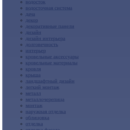
водосток
водосточная система
дача
декор
декоративные панели
дизайн
дизайн интерьера
долговечность
интерьер
кровельные аксессуары
кровельные материалы
кровля
крыша
ландшафтный дизайн
легкий монтаж
металл
металлочерепица
монтаж
наружная отделка
облицовка
отделка
отделка фасада