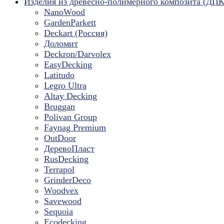
Изделия из древесно-полимерного композита (ДПК
NanoWood
GardenParkett
Deckart (Россия)
Доломит
Deckron/Darvolex
EasyDecking
Latitudo
Legro Ultra
Altay Decking
Bruggan
Polivan Group
Faynag Premium
OutDoor
ДеревоПласт
RusDecking
Terrapol
GrinderDeco
Woodvex
Savewood
Sequoia
Ecodecking