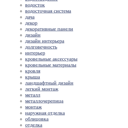
водосток
водосточная система
дача
декор
декоративные панели
дизайн
дизайн интерьера
долговечность
интерьер
кровельные аксессуары
кровельные материалы
кровля
крыша
ландшафтный дизайн
легкий монтаж
металл
металлочерепица
монтаж
наружная отделка
облицовка
отделка