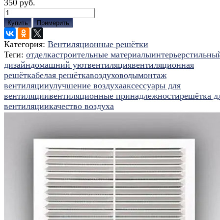
350 руб.
Купить
Примерить
Категория:
Вентиляционные решётки
Теги:
отделка
строительные материалы
интерьер
стильны
дизайн
домашний уют
вентиляция
вентиляционная
решётка
белая решётка
воздуховоды
монтаж
вентиляции
улучшение воздуха
аксессуары для
вентиляции
вентиляционные принадлежности
решётка д
вентиляции
качество воздуха