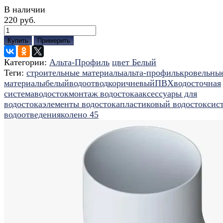
В наличии
220 руб.
Купить
Примерить
Категории:
Альта-Профиль
цвет Белый
Теги:
строительные материалы
альта-профиль
кровельны
материалы
белый
водоотвод
коричневый
ПВХ
водосточная
система
водосток
монтаж водостока
аксессуары для
водостока
элементы водостока
пластиковый водосток
сис
водоотведения
колено 45