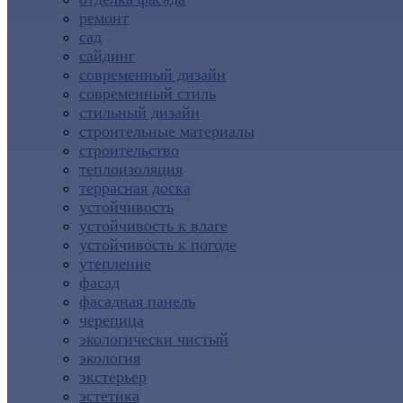
ремонт
сад
сайдинг
современный дизайн
современный стиль
стильный дизайн
строительные материалы
строительство
теплоизоляция
террасная доска
устойчивость
устойчивость к влаге
устойчивость к погоде
утепление
фасад
фасадная панель
черепица
экологически чистый
экология
экстерьер
эстетика