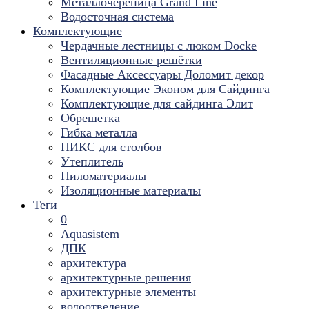
Металлочерепица Grand Line
Водосточная система
Комплектующие
Чердачные лестницы с люком Docke
Вентиляционные решётки
Фасадные Аксессуары Доломит декор
Комплектующие Эконом для Сайдинга
Комплектующие для cайдинга Элит
Обрешетка
Гибка металла
ПИКС для столбов
Утеплитель
Пиломатериалы
Изоляционные материалы
Теги
0
Aquasistem
ДПК
архитектура
архитектурные решения
архитектурные элементы
водоотведение