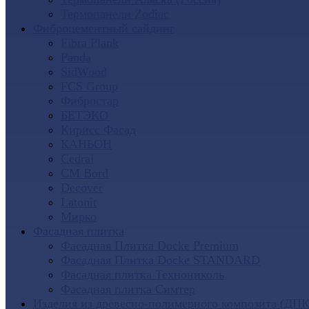
Термопанели Zodiac
Фиброцементный сайдинг
Fibra Plank
Panda
SidWood
FCS Group
Фибростар
БЕТЭКО
Кирисс Фасад
КАНЬОН
Cedral
CM Bord
Decover
Latonit
Мирко
Фасадная плитка
Фасадная Плитка Docke Premium
Фасадная Плитка Docke STANDARD
Фасадная плитка Технониколь
Фасадная плитка Симтер
Изделия из древесно-полимерного композита (ДПК