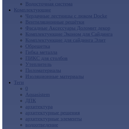
Водосточная система
Комплектующие
Чердачные лестницы с люком Docke
Вентиляционные решётки
Фасадные Аксессуары Доломит декор
Комплектующие Эконом для Сайдинга
Комплектующие для cайдинга Элит
Обрешетка
Гибка металла
ПИКС для столбов
Утеплитель
Пиломатериалы
Изоляционные материалы
Теги
0
Aquasistem
ДПК
архитектура
архитектурные решения
архитектурные элементы
водоотведение