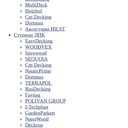
MultiDeck
Holzhof
Cm Decking
Dortmax
Аксесуары HILST
Ступени ДПК
EasyDecking
WOODVEX
Savewood
SEQUOIA
Cm Decking
NauticPrime
Dortmax
TERRAPOL
RusDecking
Faynag
POLIVAN GROUP
I-Techplast
GardenParkett
NanoWood
Deckron