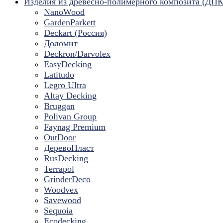
Изделия из древесно-полимерного композита (ДПК
NanoWood
GardenParkett
Deckart (Россия)
Доломит
Deckron/Darvolex
EasyDecking
Latitudo
Legro Ultra
Altay Decking
Bruggan
Polivan Group
Faynag Premium
OutDoor
ДеревоПласт
RusDecking
Terrapol
GrinderDeco
Woodvex
Savewood
Sequoia
Ecodecking