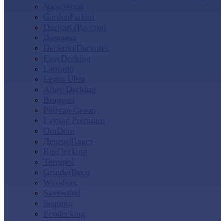
NanoWood
GardenParkett
Deckart (Россия)
Доломит
Deckron/Darvolex
EasyDecking
Latitudo
Legro Ultra
Altay Decking
Bruggan
Polivan Group
Faynag Premium
OutDoor
ДеревоПласт
RusDecking
Terrapol
GrinderDeco
Woodvex
Savewood
Sequoia
Ecodecking