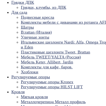
Грядки ДПК
Грядки, клумбы, из ДПК
Для сада
Подвесные кресла
Комплекты мебели с диванами из ротанга AF
Шатры
B:rattan (Италия)
Уличные зонты
Итальянские шезлонги Nardi: Alfa, Omega Tro
и Eden
Пластиковые шезлонги Tweet, Brattan
Мебель TWEET/YALTA (Россия)
Мебель Keter, Allibert, Jardin
Комплекты для кафе, баров.
Хозблоки
Регулируемые опоры
Регулируемые опоры Kronex
Регулируемые опоры HILST LIFT
Кровля
Мягкая кровля
Металлочерепица Металл профиль