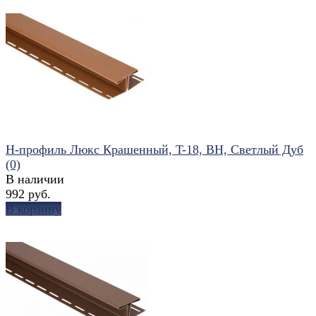
избранное
сравнить
Н-профиль Люкс Крашенный, T-18, ВН, Светлый Дуб
(0)
В наличии
992 руб.
В корзину
избранное
сравнить