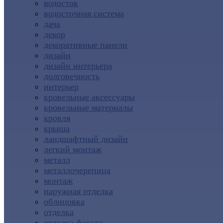
водосток
водосточная система
дача
декор
декоративные панели
дизайн
дизайн интерьера
долговечность
интерьер
кровельные аксессуары
кровельные материалы
кровля
крыша
ландшафтный дизайн
легкий монтаж
металл
металлочерепица
монтаж
наружная отделка
облицовка
отделка
отделка фасада