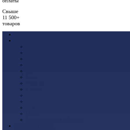
оплаты
Свыше
11 500+
товаров
Акции
Виниловый сайдинг
Docke (Дёке)
Альта-Профиль
Grand Line
Ю-Пласт
Доломит
Tecos
Vinyl-On
FineBer
ТЕХНОНИКОЛЬ
VOX
Дачный
Mitten
Аксессуары для сайдинга
Фасадные панели