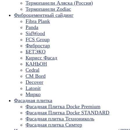
Термопанели Аляска (Россия)
Термопанели Zodiac
Фиброцементный сайдинг
Fibra Plank
Panda
SidWood
FCS Group
Фибростар
БЕТЭКО
Кирисс Фасад
КАНЬОН
Cedral
CM Bord
Decover
Latonit
Мирко
Фасадная плитка
Фасадная Плитка Docke Premium
Фасадная Плитка Docke STANDARD
Фасадная плитка Технониколь
Фасадная плитка Симтер