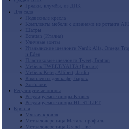
Грядки, клумбы, из ДПК
Для сада
Подвесные кресла
Комплекты мебели с диванами из ротанга AF
Шатры
B:rattan (Италия)
Уличные зонты
Итальянские шезлонги Nardi: Alfa, Omega Tro
и Eden
Пластиковые шезлонги Tweet, Brattan
Мебель TWEET/YALTA (Россия)
Мебель Keter, Allibert, Jardin
Комплекты для кафе, баров.
Хозблоки
Регулируемые опоры
Регулируемые опоры Kronex
Регулируемые опоры HILST LIFT
Кровля
Мягкая кровля
Металлочерепица Металл профиль
Металлочерепица Grand Line