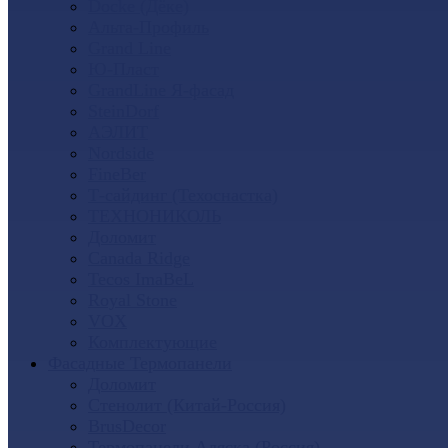
Docke (Дёке)
Альта-Профиль
Grand Line
Ю-Пласт
GrandLine Я-фасад
SteinDorf
АЭЛИТ
Nordside
FineBer
Т-сайдинг (Техоснастка)
ТЕХНОНИКОЛЬ
Доломит
Canada Ridge
Tecos ImaBeL
Royal Stone
VOX
Комплектующие
Фасадные Термопанели
Доломит
Стенолит (Китай-Россия)
BrusDecor
Термопанели Аляска (Россия)