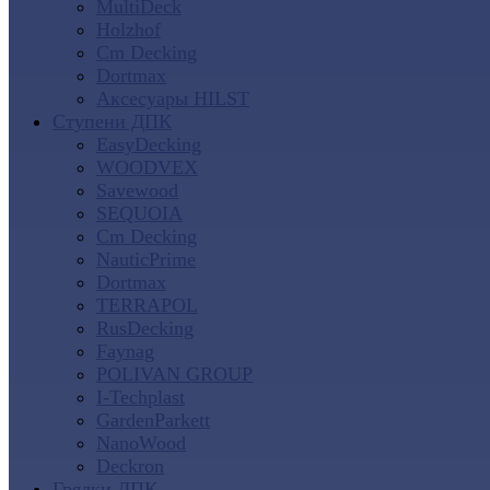
MultiDeck
Holzhof
Cm Decking
Dortmax
Аксесуары HILST
Ступени ДПК
EasyDecking
WOODVEX
Savewood
SEQUOIA
Cm Decking
NauticPrime
Dortmax
TERRAPOL
RusDecking
Faynag
POLIVAN GROUP
I-Techplast
GardenParkett
NanoWood
Deckron
Грядки ДПК