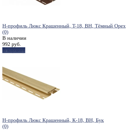
Н-профиль Люкс Крашенный, T-18, ВН, Тёмный Орех
(0)
В наличии
992 руб.
В корзину
избранное
сравнить
Н-профиль Люкс Крашенный, К-18, ВН, Бук
(0)