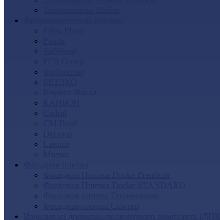
Термопанели Zodiac
Фиброцементный сайдинг
Fibra Plank
Panda
SidWood
FCS Group
Фибростар
БЕТЭКО
Кирисс Фасад
КАНЬОН
Cedral
CM Bord
Decover
Latonit
Мирко
Фасадная плитка
Фасадная Плитка Docke Premium
Фасадная Плитка Docke STANDARD
Фасадная плитка Технониколь
Фасадная плитка Симтер
Изделия из древесно-полимерного композита (ДПК