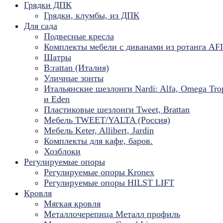
Грядки ДПК
Грядки, клумбы, из ДПК
Для сада
Подвесные кресла
Комплекты мебели с диванами из ротанга AF
Шатры
B:rattan (Италия)
Уличные зонты
Итальянские шезлонги Nardi: Alfa, Omega Tro
и Eden
Пластиковые шезлонги Tweet, Brattan
Мебель TWEET/YALTA (Россия)
Мебель Keter, Allibert, Jardin
Комплекты для кафе, баров.
Хозблоки
Регулируемые опоры
Регулируемые опоры Kronex
Регулируемые опоры HILST LIFT
Кровля
Мягкая кровля
Металлочерепица Металл профиль