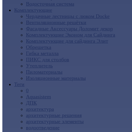
Водосточная система
Комплектующие
Чердачные лестницы с люком Docke
Вентиляционные решётки
Фасадные Аксессуары Доломит декор
Комплектующие Эконом для Сайдинга
Комплектующие для cайдинга Элит
Обрешетка
Гибка металла
ПИКС для столбов
Утеплитель
Пиломатериалы
Изоляционные материалы
Теги
0
Aquasistem
ДПК
архитектура
архитектурные решения
архитектурные элементы
водоотведение