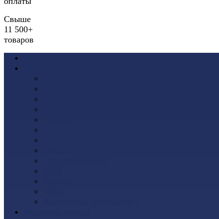
оплаты
Свыше
11 500+
товаров
Акции
Виниловый сайдинг
Docke (Дёке)
Альта-Профиль
Grand Line
Ю-Пласт
Доломит
Tecos
Vinyl-On
FineBer
ТЕХНОНИКОЛЬ
VOX
Дачный
Mitten
Аксессуары для сайдинга
Фасадные панели