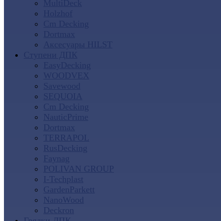
MultiDeck
Holzhof
Cm Decking
Dortmax
Аксесуары HILST
Ступени ДПК
EasyDecking
WOODVEX
Savewood
SEQUOIA
Cm Decking
NauticPrime
Dortmax
TERRAPOL
RusDecking
Faynag
POLIVAN GROUP
I-Techplast
GardenParkett
NanoWood
Deckron
Грядки ДПК