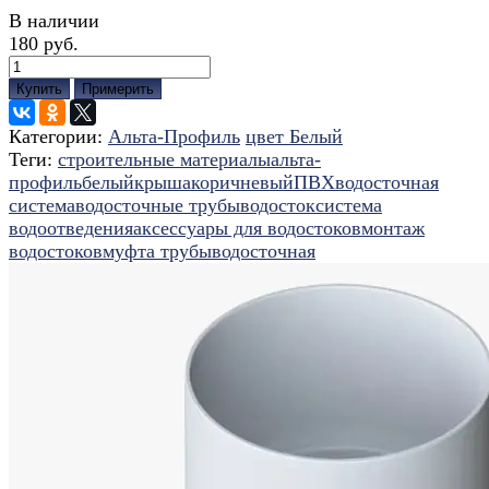
В наличии
180 руб.
Купить
Примерить
Категории:
Альта-Профиль
цвет Белый
Теги:
строительные материалы
альта-
профиль
белый
крыша
коричневый
ПВХ
водосточная
система
водосточные трубы
водосток
система
водоотведения
аксессуары для водостоков
монтаж
водостоков
муфта трубы
водосточная