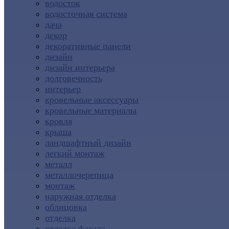
водосток
водосточная система
дача
декор
декоративные панели
дизайн
дизайн интерьера
долговечность
интерьер
кровельные аксессуары
кровельные материалы
кровля
крыша
ландшафтный дизайн
легкий монтаж
металл
металлочерепица
монтаж
наружная отделка
облицовка
отделка
отделка фасада