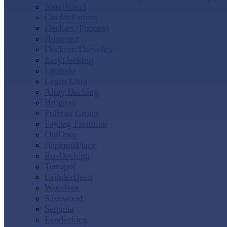
NanoWood
GardenParkett
Deckart (Россия)
Доломит
Deckron/Darvolex
EasyDecking
Latitudo
Legro Ultra
Altay Decking
Bruggan
Polivan Group
Faynag Premium
OutDoor
ДеревоПласт
RusDecking
Terrapol
GrinderDeco
Woodvex
Savewood
Sequoia
Ecodecking