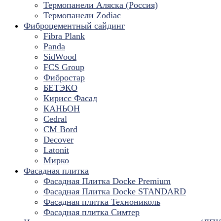
Термопанели Аляска (Россия)
Термопанели Zodiac
Фиброцементный сайдинг
Fibra Plank
Panda
SidWood
FCS Group
Фибростар
БЕТЭКО
Кирисс Фасад
КАНЬОН
Cedral
CM Bord
Decover
Latonit
Мирко
Фасадная плитка
Фасадная Плитка Docke Premium
Фасадная Плитка Docke STANDARD
Фасадная плитка Технониколь
Фасадная плитка Симтер