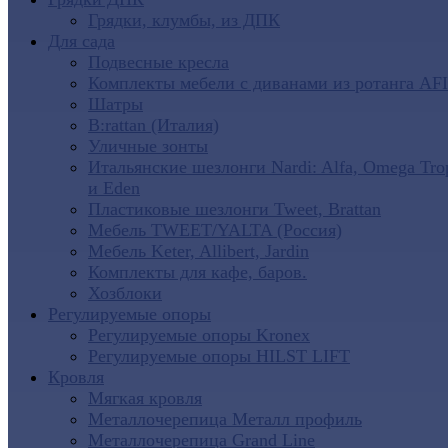
Грядки, клумбы, из ДПК
Для сада
Подвесные кресла
Комплекты мебели с диванами из ротанга AF
Шатры
B:rattan (Италия)
Уличные зонты
Итальянские шезлонги Nardi: Alfa, Omega Tro
и Eden
Пластиковые шезлонги Tweet, Brattan
Мебель TWEET/YALTA (Россия)
Мебель Keter, Allibert, Jardin
Комплекты для кафе, баров.
Хозблоки
Регулируемые опоры
Регулируемые опоры Kronex
Регулируемые опоры HILST LIFT
Кровля
Мягкая кровля
Металлочерепица Металл профиль
Металлочерепица Grand Line