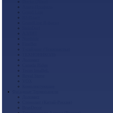
Docke (Дёке)
Альта-Профиль
Grand Line
Ю-Пласт
GrandLine Я-фасад
SteinDorf
АЭЛИТ
Nordside
FineBer
Т-сайдинг (Техоснастка)
ТЕХНОНИКОЛЬ
Доломит
Canada Ridge
Tecos ImaBeL
Royal Stone
VOX
Комплектующие
Фасадные Термопанели
Доломит
Стенолит (Китай-Россия)
BrusDecor
Термопанели Аляска (Россия)