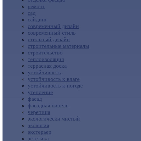
ремонт
сад
сайдинг
современный дизайн
современный стиль
стильный дизайн
строительные материалы
строительство
теплоизоляция
террасная доска
устойчивость
устойчивость к влаге
устойчивость к погоде
утепление
фасад
фасадная панель
черепица
экологически чистый
экология
экстерьер
эстетика