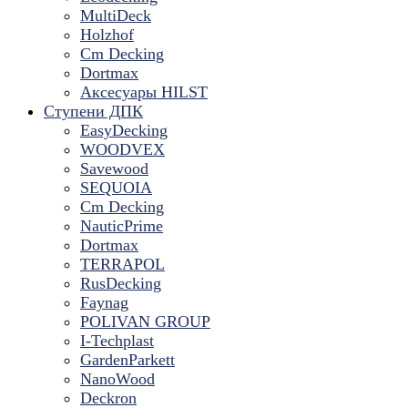
MultiDeck
Holzhof
Cm Decking
Dortmax
Аксесуары HILST
Ступени ДПК
EasyDecking
WOODVEX
Savewood
SEQUOIA
Cm Decking
NauticPrime
Dortmax
TERRAPOL
RusDecking
Faynag
POLIVAN GROUP
I-Techplast
GardenParkett
NanoWood
Deckron