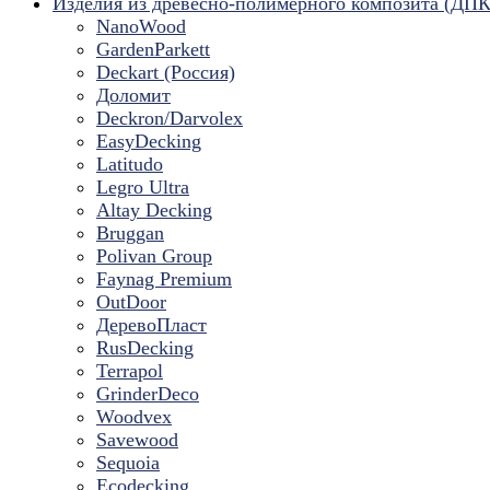
Изделия из древесно-полимерного композита (ДПК
NanoWood
GardenParkett
Deckart (Россия)
Доломит
Deckron/Darvolex
EasyDecking
Latitudo
Legro Ultra
Altay Decking
Bruggan
Polivan Group
Faynag Premium
OutDoor
ДеревоПласт
RusDecking
Terrapol
GrinderDeco
Woodvex
Savewood
Sequoia
Ecodecking