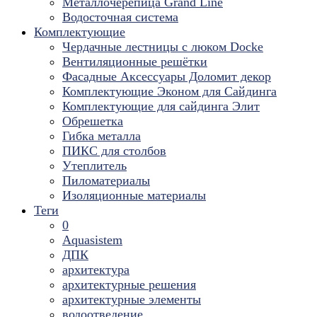
Металлочерепица Grand Line
Водосточная система
Комплектующие
Чердачные лестницы с люком Docke
Вентиляционные решётки
Фасадные Аксессуары Доломит декор
Комплектующие Эконом для Сайдинга
Комплектующие для cайдинга Элит
Обрешетка
Гибка металла
ПИКС для столбов
Утеплитель
Пиломатериалы
Изоляционные материалы
Теги
0
Aquasistem
ДПК
архитектура
архитектурные решения
архитектурные элементы
водоотведение