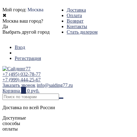
Мой город:
Москва
Доставка
✖
Оплата
Москва ваш город?
Возврат
Да
Контакты
Выбрать другой город
Стать дилером
Вход
Регистрация
+7 (495) 032-78-77
+7 (999) 444-25-67
Заказать звонок
info@saiding77.ru
Корзина
0
0 руб.
Доставка по всей России
Доступные
способы
оплаты