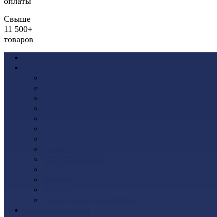
оплаты
Свыше
11 500+
товаров
Акции
Виниловый сайдинг
Docke (Дёке)
Альта-Профиль
Grand Line
Ю-Пласт
Доломит
Tecos
Vinyl-On
FineBer
ТЕХНОНИКОЛЬ
VOX
Дачный
Mitten
Аксессуары для сайдинга
Фасадные панели