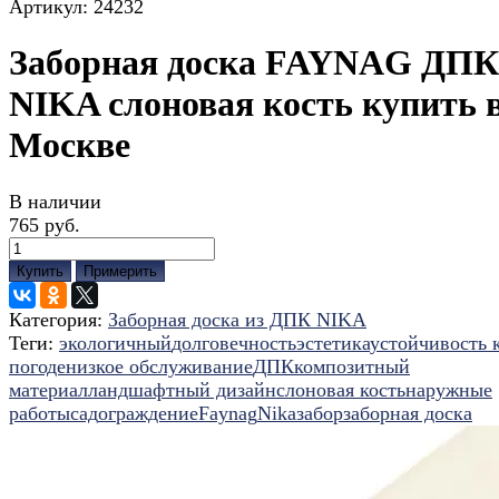
Артикул:
24232
Заборная доска FAYNAG ДПК
NIKA слоновая кость купить 
Москве
В наличии
765 руб.
Купить
Примерить
Категория:
Заборная доска из ДПК NIKA
Теги:
экологичный
долговечность
эстетика
устойчивость 
погоде
низкое обслуживание
ДПК
композитный
материал
ландшафтный дизайн
слоновая кость
наружные
работы
сад
ограждение
Faynag
Nika
забор
заборная доска