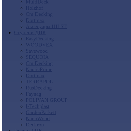
MultiDeck
Holzhof
Cm Decking
Dortmax
Аксесуары HILST
Ступени ДПК
EasyDecking
WOODVEX
Savewood
SEQUOIA
Cm Decking
NauticPrime
Dortmax
TERRAPOL
RusDecking
Faynag
POLIVAN GROUP
I-Techplast
GardenParkett
NanoWood
Deckron
Грядки ДПК