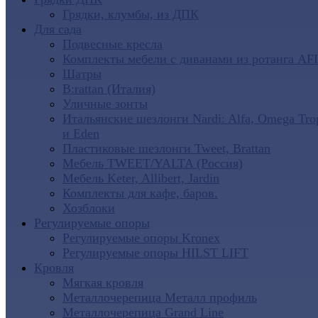
Грядки, клумбы, из ДПК
Для сада
Подвесные кресла
Комплекты мебели с диванами из ротанга AF
Шатры
B:rattan (Италия)
Уличные зонты
Итальянские шезлонги Nardi: Alfa, Omega Tro
и Eden
Пластиковые шезлонги Tweet, Brattan
Мебель TWEET/YALTA (Россия)
Мебель Keter, Allibert, Jardin
Комплекты для кафе, баров.
Хозблоки
Регулируемые опоры
Регулируемые опоры Kronex
Регулируемые опоры HILST LIFT
Кровля
Мягкая кровля
Металлочерепица Металл профиль
Металлочерепица Grand Line