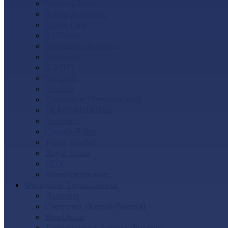
Docke (Дёке)
Альта-Профиль
Grand Line
Ю-Пласт
GrandLine Я-фасад
SteinDorf
АЭЛИТ
Nordside
FineBer
Т-сайдинг (Техоснастка)
ТЕХНОНИКОЛЬ
Доломит
Canada Ridge
Tecos ImaBeL
Royal Stone
VOX
Комплектующие
Фасадные Термопанели
Доломит
Стенолит (Китай-Россия)
BrusDecor
Термопанели Аляска (Россия)