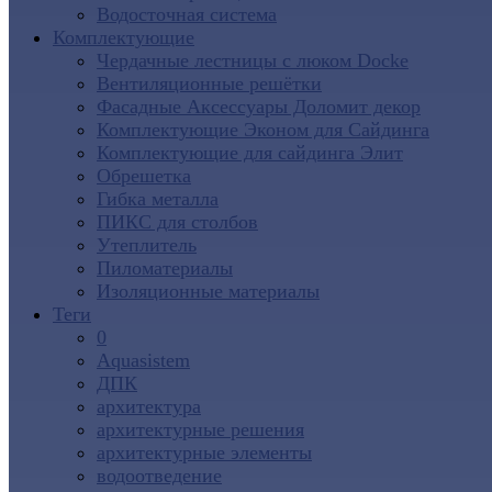
Водосточная система
Комплектующие
Чердачные лестницы с люком Docke
Вентиляционные решётки
Фасадные Аксессуары Доломит декор
Комплектующие Эконом для Сайдинга
Комплектующие для cайдинга Элит
Обрешетка
Гибка металла
ПИКС для столбов
Утеплитель
Пиломатериалы
Изоляционные материалы
Теги
0
Aquasistem
ДПК
архитектура
архитектурные решения
архитектурные элементы
водоотведение