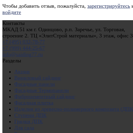
Чтобы добавить отзыв, пожалуйста,
зарегистрируйтесь
войдите
Контакты
МКАД 51 км г. Одинцово, р.п. Заречье, ул. Торговая,
строение 2. ТЦ «ЭлитСтрой материалы», 3 этаж, офис 3
+7 (495) 032-78-77
+7 (999) 444-25-67
info@saiding77.ru
Разделы
Акции
Виниловый сайдинг
Фасадные панели
Фасадные Термопанели
Фиброцементный сайдинг
Фасадная плитка
Изделия из древесно-полимерного композита (ДПК
Ступени ДПК
Грядки ДПК
Для сада