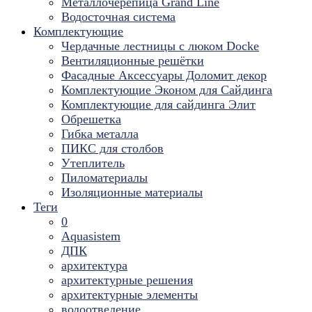
Металлочерепица Grand Line
Водосточная система
Комплектующие
Чердачные лестницы с люком Docke
Вентиляционные решётки
Фасадные Аксессуары Доломит декор
Комплектующие Эконом для Сайдинга
Комплектующие для cайдинга Элит
Обрешетка
Гибка металла
ПИКС для столбов
Утеплитель
Пиломатериалы
Изоляционные материалы
Теги
0
Aquasistem
ДПК
архитектура
архитектурные решения
архитектурные элементы
водоотведение