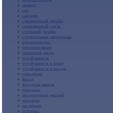
ремонт
сад
сайдинг
современный дизайн
современный стиль
стильный дизайн
строительные материалы
строительство
теплоизоляция
террасная доска
устойчивость
устойчивость к влаге
устойчивость к погоде
утепление
фасад
фасадная панель
черепица
экологически чистый
экология
экстерьер
эстетика