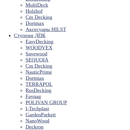
MultiDeck
Holzhof
Cm Decking
Dortmax
Аксесуары HILST
Ступени ДПК
EasyDecking
WOODVEX
Savewood
SEQUOIA
Cm Decking
NauticPrime
Dortmax
TERRAPOL
RusDecking
Faynag
POLIVAN GROUP
I-Techplast
GardenParkett
NanoWood
Deckron