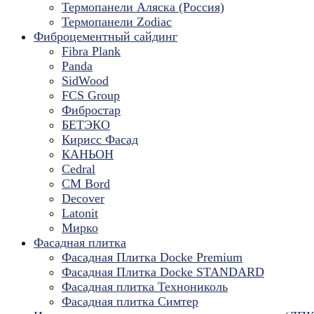
Термопанели Аляска (Россия)
Термопанели Zodiac
Фиброцементный сайдинг
Fibra Plank
Panda
SidWood
FCS Group
Фибростар
БЕТЭКО
Кирисс Фасад
КАНЬОН
Cedral
CM Bord
Decover
Latonit
Мирко
Фасадная плитка
Фасадная Плитка Docke Premium
Фасадная Плитка Docke STANDARD
Фасадная плитка Технониколь
Фасадная плитка Симтер