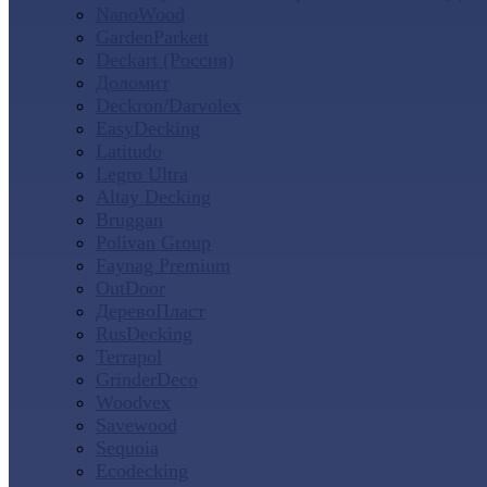
NanoWood
GardenParkett
Deckart (Россия)
Доломит
Deckron/Darvolex
EasyDecking
Latitudo
Legro Ultra
Altay Decking
Bruggan
Polivan Group
Faynag Premium
OutDoor
ДеревоПласт
RusDecking
Terrapol
GrinderDeco
Woodvex
Savewood
Sequoia
Ecodecking