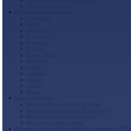
Термопанели Zodiac
Фиброцементный сайдинг
Fibra Plank
Panda
SidWood
FCS Group
Фибростар
БЕТЭКО
Кирисс Фасад
КАНЬОН
Cedral
CM Bord
Decover
Latonit
Мирко
Фасадная плитка
Фасадная Плитка Docke Premium
Фасадная Плитка Docke STANDARD
Фасадная плитка Технониколь
Фасадная плитка Симтер
Изделия из древесно-полимерного композита (ДПК