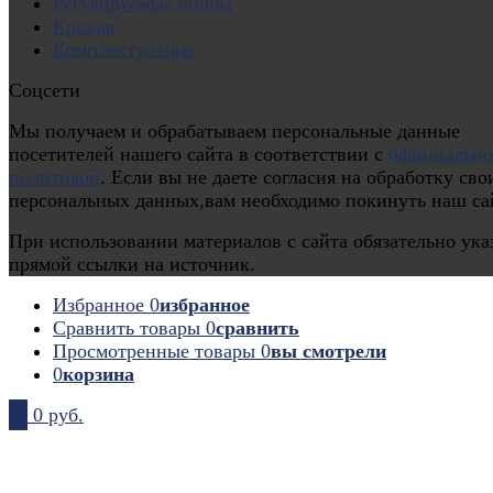
Регулируемые опоры
Кровля
Комплектующие
Соцсети
Мы получаем и обрабатываем персональные данные
посетителей нашего сайта в соответствии с
официальн
политикой
. Если вы не даете согласия на обработку сво
персональных данных,вам необходимо покинуть наш са
При использовании материалов с сайта обязательно ука
прямой ссылки на источник.
Избранное
0
избранное
Сравнить товары
0
сравнить
Просмотренные товары
0
вы смотрели
0
корзина
0
0 руб.