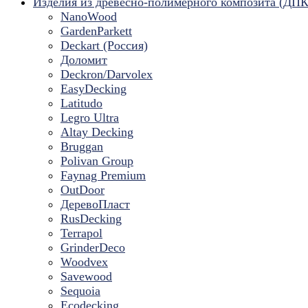
Изделия из древесно-полимерного композита (ДПК
NanoWood
GardenParkett
Deckart (Россия)
Доломит
Deckron/Darvolex
EasyDecking
Latitudo
Legro Ultra
Altay Decking
Bruggan
Polivan Group
Faynag Premium
OutDoor
ДеревоПласт
RusDecking
Terrapol
GrinderDeco
Woodvex
Savewood
Sequoia
Ecodecking