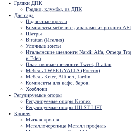
Грядки ДПК
Грядки, клумбы, из ДПК
Для сада
Подвесные кресла
Комплекты мебели с диванами из ротанга AF
Шатры
B:rattan (Италия)
Уличные зонты
Итальянские шезлонги Nardi: Alfa, Omega Tro
и Eden
Пластиковые шезлонги Tweet, Brattan
Мебель TWEET/YALTA (Россия)
Мебель Keter, Allibert, Jardin
Комплекты для кафе, баров.
Хозблоки
Регулируемые опоры
Регулируемые опоры Kronex
Регулируемые опоры HILST LIFT
Кровля
Мягкая кровля
Металлочерепица Металл профиль