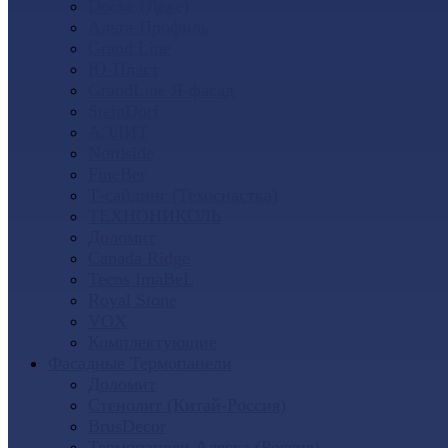
Docke (Дёке)
Альта-Профиль
Grand Line
Ю-Пласт
GrandLine Я-фасад
SteinDorf
АЭЛИТ
Nordside
FineBer
Т-сайдинг (Техоснастка)
ТЕХНОНИКОЛЬ
Доломит
Canada Ridge
Tecos ImaBeL
Royal Stone
VOX
Комплектующие
Фасадные Термопанели
Доломит
Стенолит (Китай-Россия)
BrusDecor
Термопанели Аляска (Россия)