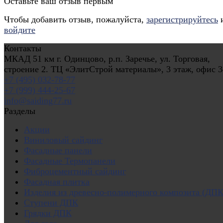
Оставьте ваш отзыв первым
Чтобы добавить отзыв, пожалуйста,
зарегистрируйтесь
войдите
Контакты
МКАД 51 км г. Одинцово, р.п. Заречье, ул. Торговая,
строение 2. ТЦ «ЭлитСтрой материалы», 3 этаж, офис 3
+7 (495) 032-78-77
+7 (999) 444-25-67
info@saiding77.ru
Разделы
Акции
Виниловый сайдинг
Фасадные панели
Фасадные Термопанели
Фиброцементный сайдинг
Фасадная плитка
Изделия из древесно-полимерного композита (ДПК
Ступени ДПК
Грядки ДПК