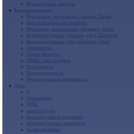
Водосточная система
Комплектующие
Чердачные лестницы с люком Docke
Вентиляционные решётки
Фасадные Аксессуары Доломит декор
Комплектующие Эконом для Сайдинга
Комплектующие для cайдинга Элит
Обрешетка
Гибка металла
ПИКС для столбов
Утеплитель
Пиломатериалы
Изоляционные материалы
Теги
0
Aquasistem
ДПК
архитектура
архитектурные решения
архитектурные элементы
водоотведение