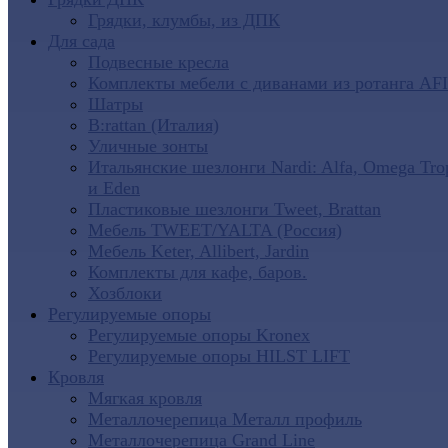
Грядки, клумбы, из ДПК
Для сада
Подвесные кресла
Комплекты мебели с диванами из ротанга AF
Шатры
B:rattan (Италия)
Уличные зонты
Итальянские шезлонги Nardi: Alfa, Omega Tro
и Eden
Пластиковые шезлонги Tweet, Brattan
Мебель TWEET/YALTA (Россия)
Мебель Keter, Allibert, Jardin
Комплекты для кафе, баров.
Хозблоки
Регулируемые опоры
Регулируемые опоры Kronex
Регулируемые опоры HILST LIFT
Кровля
Мягкая кровля
Металлочерепица Металл профиль
Металлочерепица Grand Line