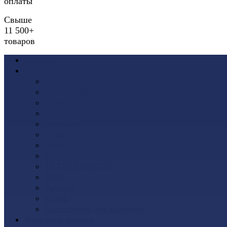
оплаты
Свыше
11 500+
товаров
Акции
Виниловый сайдинг
Docke (Дёке)
Альта-Профиль
Grand Line
Ю-Пласт
Доломит
Tecos
Vinyl-On
FineBer
ТЕХНОНИКОЛЬ
VOX
Дачный
Mitten
Аксессуары для сайдинга
Фасадные панели