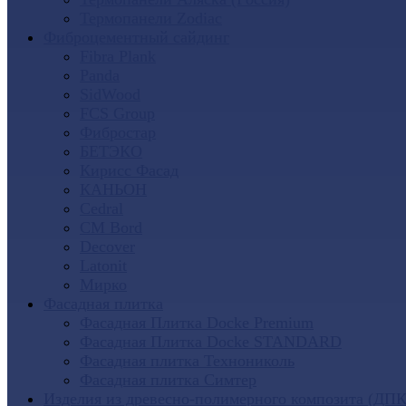
Термопанели Zodiac
Фиброцементный сайдинг
Fibra Plank
Panda
SidWood
FCS Group
Фибростар
БЕТЭКО
Кирисс Фасад
КАНЬОН
Cedral
CM Bord
Decover
Latonit
Мирко
Фасадная плитка
Фасадная Плитка Docke Premium
Фасадная Плитка Docke STANDARD
Фасадная плитка Технониколь
Фасадная плитка Симтер
Изделия из древесно-полимерного композита (ДПК