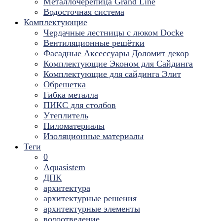
Металлочерепица Grand Line
Водосточная система
Комплектующие
Чердачные лестницы с люком Docke
Вентиляционные решётки
Фасадные Аксессуары Доломит декор
Комплектующие Эконом для Сайдинга
Комплектующие для cайдинга Элит
Обрешетка
Гибка металла
ПИКС для столбов
Утеплитель
Пиломатериалы
Изоляционные материалы
Теги
0
Aquasistem
ДПК
архитектура
архитектурные решения
архитектурные элементы
водоотведение