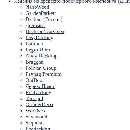
Изделия из древесно-полимерного композита (ДПК
NanoWood
GardenParkett
Deckart (Россия)
Доломит
Deckron/Darvolex
EasyDecking
Latitudo
Legro Ultra
Altay Decking
Bruggan
Polivan Group
Faynag Premium
OutDoor
ДеревоПласт
RusDecking
Terrapol
GrinderDeco
Woodvex
Savewood
Sequoia
Ecodecking