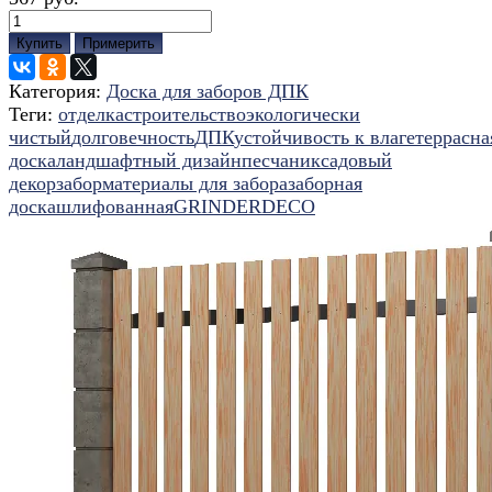
Купить
Примерить
Категория:
Доска для заборов ДПК
Теги:
отделка
строительство
экологически
чистый
долговечность
ДПК
устойчивость к влаге
террасна
доска
ландшафтный дизайн
песчаник
садовый
декор
забор
материалы для забора
заборная
доска
шлифованная
GRINDERDECO