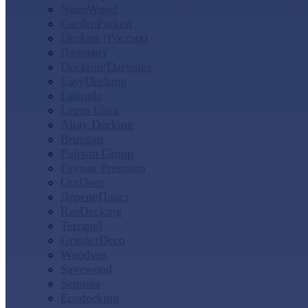
NanoWood
GardenParkett
Deckart (Россия)
Доломит
Deckron/Darvolex
EasyDecking
Latitudo
Legro Ultra
Altay Decking
Bruggan
Polivan Group
Faynag Premium
OutDoor
ДеревоПласт
RusDecking
Terrapol
GrinderDeco
Woodvex
Savewood
Sequoia
Ecodecking