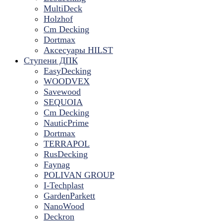
MultiDeck
Holzhof
Cm Decking
Dortmax
Аксесуары HILST
Ступени ДПК
EasyDecking
WOODVEX
Savewood
SEQUOIA
Cm Decking
NauticPrime
Dortmax
TERRAPOL
RusDecking
Faynag
POLIVAN GROUP
I-Techplast
GardenParkett
NanoWood
Deckron