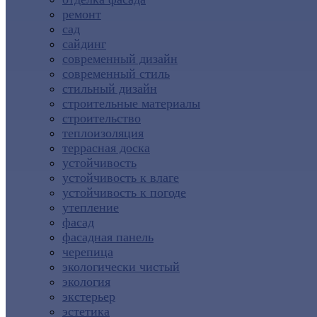
ремонт
сад
сайдинг
современный дизайн
современный стиль
стильный дизайн
строительные материалы
строительство
теплоизоляция
террасная доска
устойчивость
устойчивость к влаге
устойчивость к погоде
утепление
фасад
фасадная панель
черепица
экологически чистый
экология
экстерьер
эстетика