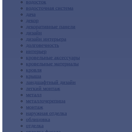
водосток
водосточная система
дача
декор
декоративные панели
дизайн
дизайн интерьера
долговечность
интерьер
кровельные аксессуары
кровельные материалы
кровля
крыша
ландшафтный дизайн
легкий монтаж
металл
металлочерепица
монтаж
наружная отделка
облицовка
отделка
отделка фасада