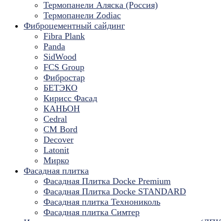
Термопанели Аляска (Россия)
Термопанели Zodiac
Фиброцементный сайдинг
Fibra Plank
Panda
SidWood
FCS Group
Фибростар
БЕТЭКО
Кирисс Фасад
КАНЬОН
Cedral
CM Bord
Decover
Latonit
Мирко
Фасадная плитка
Фасадная Плитка Docke Premium
Фасадная Плитка Docke STANDARD
Фасадная плитка Технониколь
Фасадная плитка Симтер