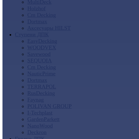
MultiDeck
Holzhof
Cm Decking
Dortmax
Аксесуары HILST
Ступени ДПК
EasyDecking
WOODVEX
Savewood
SEQUOIA
Cm Decking
NauticPrime
Dortmax
TERRAPOL
RusDecking
Faynag
POLIVAN GROUP
I-Techplast
GardenParkett
NanoWood
Deckron
Грядки ДПК