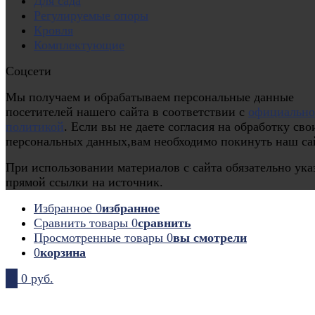
Для сада
Регулируемые опоры
Кровля
Комплектующие
Соцсети
Мы получаем и обрабатываем персональные данные
посетителей нашего сайта в соответствии с
официальн
политикой
. Если вы не даете согласия на обработку сво
персональных данных,вам необходимо покинуть наш са
При использовании материалов с сайта обязательно ука
прямой ссылки на источник.
Избранное
0
избранное
Сравнить товары
0
сравнить
Просмотренные товары
0
вы смотрели
0
корзина
0
0 руб.