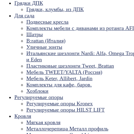
Грядки ДПК
Грядки, клумбы, из ДПК
Для сада
Подвесные кресла
Комплекты мебели с диванами из ротанга AF
Шатры
B:rattan (Италия)
Уличные зонты
Итальянские шезлонги Nardi: Alfa, Omega Tro
и Eden
Пластиковые шезлонги Tweet, Brattan
Мебель TWEET/YALTA (Россия)
Мебель Keter, Allibert, Jardin
Комплекты для кафе, баров.
Хозблоки
Регулируемые опоры
Регулируемые опоры Kronex
Регулируемые опоры HILST LIFT
Кровля
Мягкая кровля
Металлочерепица Металл профиль