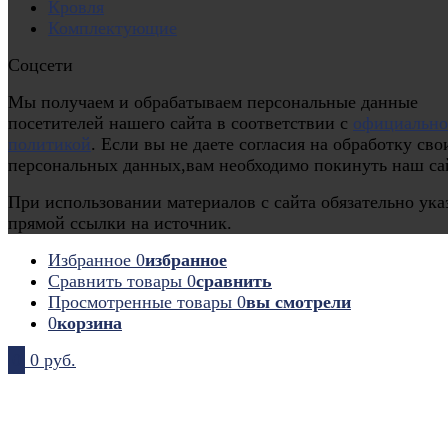
Кровля
Комплектующие
Соцсети
Мы получаем и обрабатываем персональные данные
посетителей нашего сайта в соответствии с
официальн
политикой
. Если вы не даете согласия на обработку сво
персональных данных,вам необходимо покинуть наш са
При использовании материалов с сайта обязательно ука
прямой ссылки на источник.
Избранное
0
избранное
Сравнить товары
0
сравнить
Просмотренные товары
0
вы смотрели
0
корзина
0
0 руб.