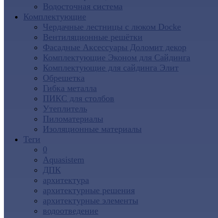
Водосточная система
Комплектующие
Чердачные лестницы с люком Docke
Вентиляционные решётки
Фасадные Аксессуары Доломит декор
Комплектующие Эконом для Сайдинга
Комплектующие для cайдинга Элит
Обрешетка
Гибка металла
ПИКС для столбов
Утеплитель
Пиломатериалы
Изоляционные материалы
Теги
0
Aquasistem
ДПК
архитектура
архитектурные решения
архитектурные элементы
водоотведение