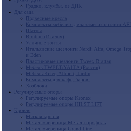
Грядки, клумбы, из ДПК
Для сада
Подвесные кресла
Комплекты мебели с диванами из ротанга AF
Шатры
B:rattan (Италия)
Уличные зонты
Итальянские шезлонги Nardi: Alfa, Omega Tro
и Eden
Пластиковые шезлонги Tweet, Brattan
Мебель TWEET/YALTA (Россия)
Мебель Keter, Allibert, Jardin
Комплекты для кафе, баров.
Хозблоки
Регулируемые опоры
Регулируемые опоры Kronex
Регулируемые опоры HILST LIFT
Кровля
Мягкая кровля
Металлочерепица Металл профиль
Металлочерепица Grand Line