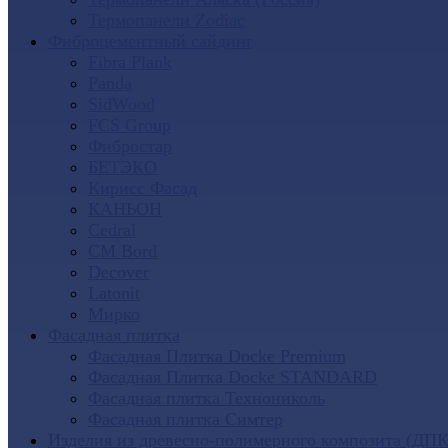
Термопанели Zodiac
Фиброцементный сайдинг
Fibra Plank
Panda
SidWood
FCS Group
Фибростар
БЕТЭКО
Кирисс Фасад
КАНЬОН
Cedral
CM Bord
Decover
Latonit
Мирко
Фасадная плитка
Фасадная Плитка Docke Premium
Фасадная Плитка Docke STANDARD
Фасадная плитка Технониколь
Фасадная плитка Симтер
Изделия из древесно-полимерного композита (ДПК