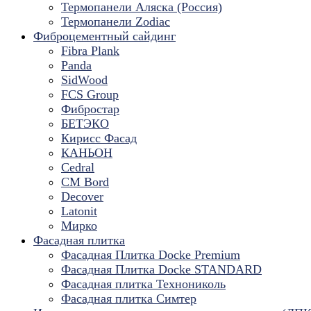
Термопанели Аляска (Россия)
Термопанели Zodiac
Фиброцементный сайдинг
Fibra Plank
Panda
SidWood
FCS Group
Фибростар
БЕТЭКО
Кирисс Фасад
КАНЬОН
Cedral
CM Bord
Decover
Latonit
Мирко
Фасадная плитка
Фасадная Плитка Docke Premium
Фасадная Плитка Docke STANDARD
Фасадная плитка Технониколь
Фасадная плитка Симтер