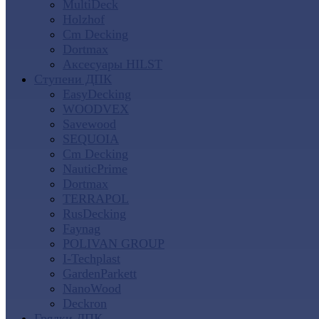
MultiDeck
Holzhof
Cm Decking
Dortmax
Аксесуары HILST
Ступени ДПК
EasyDecking
WOODVEX
Savewood
SEQUOIA
Cm Decking
NauticPrime
Dortmax
TERRAPOL
RusDecking
Faynag
POLIVAN GROUP
I-Techplast
GardenParkett
NanoWood
Deckron
Грядки ДПК