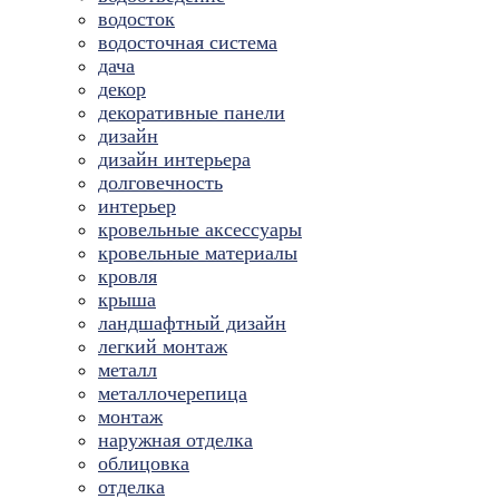
водосток
водосточная система
дача
декор
декоративные панели
дизайн
дизайн интерьера
долговечность
интерьер
кровельные аксессуары
кровельные материалы
кровля
крыша
ландшафтный дизайн
легкий монтаж
металл
металлочерепица
монтаж
наружная отделка
облицовка
отделка