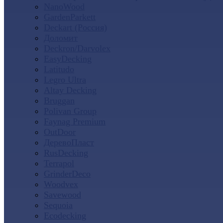
NanoWood
GardenParkett
Deckart (Россия)
Доломит
Deckron/Darvolex
EasyDecking
Latitudo
Legro Ultra
Altay Decking
Bruggan
Polivan Group
Faynag Premium
OutDoor
ДеревоПласт
RusDecking
Terrapol
GrinderDeco
Woodvex
Savewood
Sequoia
Ecodecking