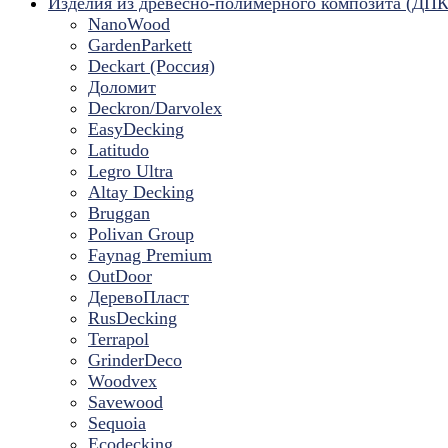
Изделия из древесно-полимерного композита (ДПК
NanoWood
GardenParkett
Deckart (Россия)
Доломит
Deckron/Darvolex
EasyDecking
Latitudo
Legro Ultra
Altay Decking
Bruggan
Polivan Group
Faynag Premium
OutDoor
ДеревоПласт
RusDecking
Terrapol
GrinderDeco
Woodvex
Savewood
Sequoia
Ecodecking