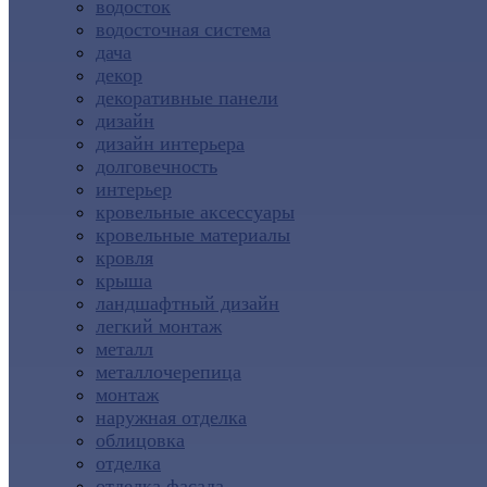
водосток
водосточная система
дача
декор
декоративные панели
дизайн
дизайн интерьера
долговечность
интерьер
кровельные аксессуары
кровельные материалы
кровля
крыша
ландшафтный дизайн
легкий монтаж
металл
металлочерепица
монтаж
наружная отделка
облицовка
отделка
отделка фасада