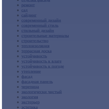
ремонт
сад
сайдинг
современный дизайн
современный стиль
стильный дизайн
строительные материалы
строительство
теплоизоляция
террасная доска
устойчивость
устойчивость к влаге
устойчивость к погоде
утепление
фасад
фасадная панель
черепица
экологически чистый
экология
экстерьер
эстетика