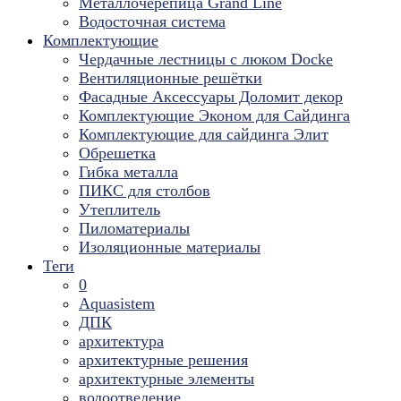
Металлочерепица Grand Line
Водосточная система
Комплектующие
Чердачные лестницы с люком Docke
Вентиляционные решётки
Фасадные Аксессуары Доломит декор
Комплектующие Эконом для Сайдинга
Комплектующие для cайдинга Элит
Обрешетка
Гибка металла
ПИКС для столбов
Утеплитель
Пиломатериалы
Изоляционные материалы
Теги
0
Aquasistem
ДПК
архитектура
архитектурные решения
архитектурные элементы
водоотведение