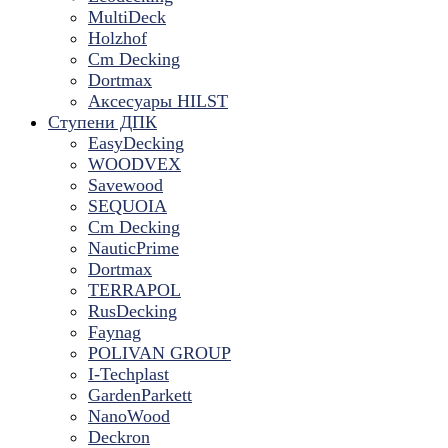
MultiDeck
Holzhof
Cm Decking
Dortmax
Аксесуары HILST
Ступени ДПК
EasyDecking
WOODVEX
Savewood
SEQUOIA
Cm Decking
NauticPrime
Dortmax
TERRAPOL
RusDecking
Faynag
POLIVAN GROUP
I-Techplast
GardenParkett
NanoWood
Deckron