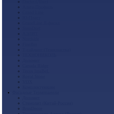
Docke (Дёке)
Альта-Профиль
Grand Line
Ю-Пласт
GrandLine Я-фасад
SteinDorf
АЭЛИТ
Nordside
FineBer
Т-сайдинг (Техоснастка)
ТЕХНОНИКОЛЬ
Доломит
Canada Ridge
Tecos ImaBeL
Royal Stone
VOX
Комплектующие
Фасадные Термопанели
Доломит
Стенолит (Китай-Россия)
BrusDecor
Термопанели Аляска (Россия)