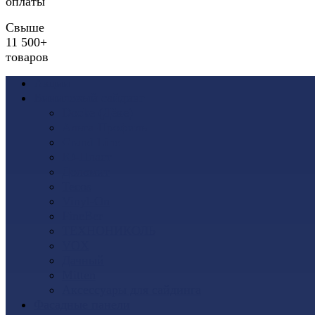
оплаты
Свыше
11 500+
товаров
Акции
Виниловый сайдинг
Docke (Дёке)
Альта-Профиль
Grand Line
Ю-Пласт
Доломит
Tecos
Vinyl-On
FineBer
ТЕХНОНИКОЛЬ
VOX
Дачный
Mitten
Аксессуары для сайдинга
Фасадные панели