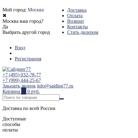
Мой город:
Москва
Доставка
✖
Оплата
Москва ваш город?
Возврат
Да
Контакты
Выбрать другой город
Стать дилером
Вход
Регистрация
+7 (495) 032-78-77
+7 (999) 444-25-67
Заказать звонок
info@saiding77.ru
Корзина
0
0 руб.
Доставка по всей России
Доступные
способы
оплаты