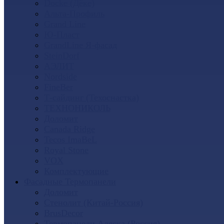
Docke (Дёке)
Альта-Профиль
Grand Line
Ю-Пласт
GrandLine Я-фасад
SteinDorf
АЭЛИТ
Nordside
FineBer
Т-сайдинг (Техоснастка)
ТЕХНОНИКОЛЬ
Доломит
Canada Ridge
Tecos ImaBeL
Royal Stone
VOX
Комплектующие
Фасадные Термопанели
Доломит
Стенолит (Китай-Россия)
BrusDecor
Термопанели Аляска (Россия)