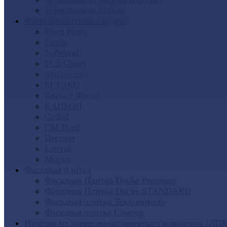
Термопанели Zodiac
Фиброцементный сайдинг
Fibra Plank
Panda
SidWood
FCS Group
Фибростар
БЕТЭКО
Кирисс Фасад
КАНЬОН
Cedral
CM Bord
Decover
Latonit
Мирко
Фасадная плитка
Фасадная Плитка Docke Premium
Фасадная Плитка Docke STANDARD
Фасадная плитка Технониколь
Фасадная плитка Симтер
Изделия из древесно-полимерного композита (ДПК