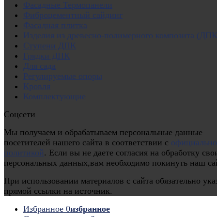
Фасадные Термопанели
Фиброцементный сайдинг
Фасадная плитка
Изделия из древесно-полимерного композита (ДПК
Ступени ДПК
Грядки ДПК
Для сада
Регулируемые опоры
Кровля
Комплектующие
Соцсети
Мы получаем и обрабатываем персональные данные
посетителей нашего сайта в соответствии с
официальн
политикой
. Если вы не даете согласия на обработку сво
персональных данных,вам необходимо покинуть наш са
При использовании материалов с сайта обязательно ука
прямой ссылки на источник.
Избранное
0
избранное