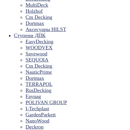
MultiDeck
Holzhof
Cm Decking
Dortmax
Аксесуары HILST
Ступени ДПК
EasyDecking
WOODVEX
Savewood
SEQUOIA
Cm Decking
NauticPrime
Dortmax
TERRAPOL
RusDecking
Faynag
POLIVAN GROUP
I-Techplast
GardenParkett
NanoWood
Deckron