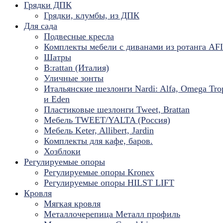
Грядки ДПК
Грядки, клумбы, из ДПК
Для сада
Подвесные кресла
Комплекты мебели с диванами из ротанга AF
Шатры
B:rattan (Италия)
Уличные зонты
Итальянские шезлонги Nardi: Alfa, Omega Tro
и Eden
Пластиковые шезлонги Tweet, Brattan
Мебель TWEET/YALTA (Россия)
Мебель Keter, Allibert, Jardin
Комплекты для кафе, баров.
Хозблоки
Регулируемые опоры
Регулируемые опоры Kronex
Регулируемые опоры HILST LIFT
Кровля
Мягкая кровля
Металлочерепица Металл профиль