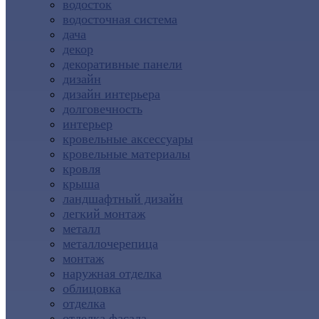
водосток
водосточная система
дача
декор
декоративные панели
дизайн
дизайн интерьера
долговечность
интерьер
кровельные аксессуары
кровельные материалы
кровля
крыша
ландшафтный дизайн
легкий монтаж
металл
металлочерепица
монтаж
наружная отделка
облицовка
отделка
отделка фасада