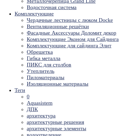
Металлочерепица Grand Line
Водосточная система
Комплектующие
Чердачные лестницы с люком Docke
Вентиляционные решётки
Фасадные Аксессуары Доломит декор
Комплектующие Эконом для Сайдинга
Комплектующие для cайдинга Элит
Обрешетка
Гибка металла
ПИКС для столбов
Утеплитель
Пиломатериалы
Изоляционные материалы
Теги
0
Aquasistem
ДПК
архитектура
архитектурные решения
архитектурные элементы
водоотведение