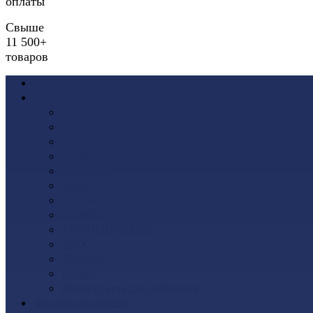
оплаты
Свыше
11 500+
товаров
Акции
Виниловый сайдинг
Docke (Дёке)
Альта-Профиль
Grand Line
Ю-Пласт
Доломит
Tecos
Vinyl-On
FineBer
ТЕХНОНИКОЛЬ
VOX
Дачный
Mitten
Аксессуары для сайдинга
Фасадные панели