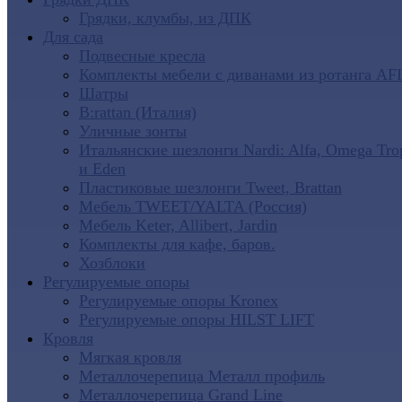
Грядки, клумбы, из ДПК
Для сада
Подвесные кресла
Комплекты мебели с диванами из ротанга AF
Шатры
B:rattan (Италия)
Уличные зонты
Итальянские шезлонги Nardi: Alfa, Omega Tro
и Eden
Пластиковые шезлонги Tweet, Brattan
Мебель TWEET/YALTA (Россия)
Мебель Keter, Allibert, Jardin
Комплекты для кафе, баров.
Хозблоки
Регулируемые опоры
Регулируемые опоры Kronex
Регулируемые опоры HILST LIFT
Кровля
Мягкая кровля
Металлочерепица Металл профиль
Металлочерепица Grand Line