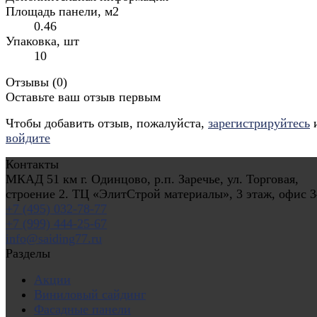
Площадь панели, м2
0.46
Упаковка, шт
10
Отзывы (
0
)
Оставьте ваш отзыв первым
Чтобы добавить отзыв, пожалуйста,
зарегистрируйтесь
войдите
Контакты
МКАД 51 км г. Одинцово, р.п. Заречье, ул. Торговая,
строение 2. ТЦ «ЭлитСтрой материалы», 3 этаж, офис 3
+7 (495) 032-78-77
+7 (999) 444-25-67
info@saiding77.ru
Разделы
Акции
Виниловый сайдинг
Фасадные панели