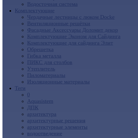
Водосточная система
Комплектующие
Чердачные лестницы с люком Docke
Вентиляционные решётки
Фасадные Аксессуары Доломит декор
Комплектующие Эконом для Сайдинга
Комплектующие для cайдинга Элит
Обрешетка
Гибка металла
ПИКС для столбов
Утеплитель
Пиломатериалы
Изоляционные материалы
Теги
0
Aquasistem
ДПК
архитектура
архитектурные решения
архитектурные элементы
водоотведение