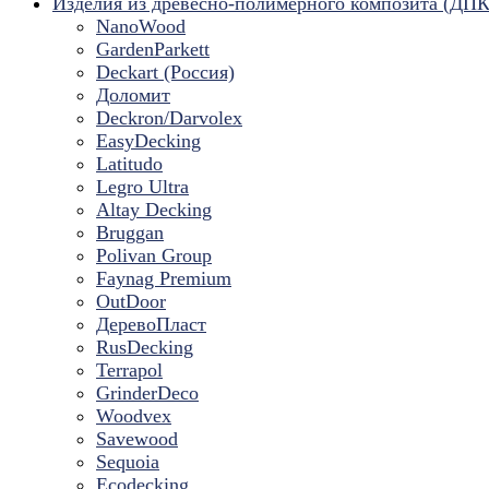
Изделия из древесно-полимерного композита (ДПК
NanoWood
GardenParkett
Deckart (Россия)
Доломит
Deckron/Darvolex
EasyDecking
Latitudo
Legro Ultra
Altay Decking
Bruggan
Polivan Group
Faynag Premium
OutDoor
ДеревоПласт
RusDecking
Terrapol
GrinderDeco
Woodvex
Savewood
Sequoia
Ecodecking