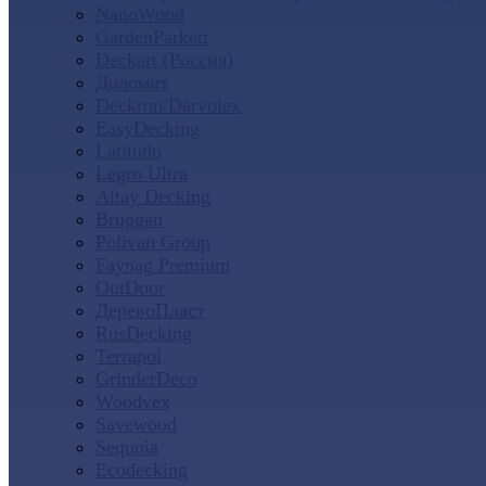
NanoWood
GardenParkett
Deckart (Россия)
Доломит
Deckron/Darvolex
EasyDecking
Latitudo
Legro Ultra
Altay Decking
Bruggan
Polivan Group
Faynag Premium
OutDoor
ДеревоПласт
RusDecking
Terrapol
GrinderDeco
Woodvex
Savewood
Sequoia
Ecodecking