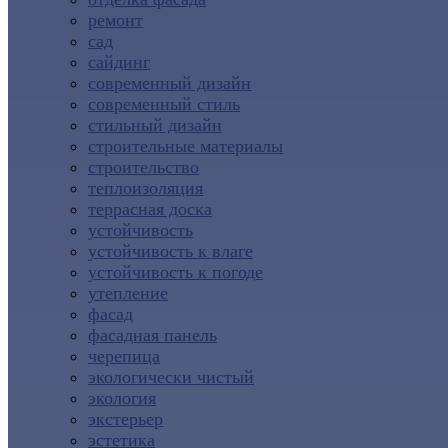
ремонт
сад
сайдинг
современный дизайн
современный стиль
стильный дизайн
строительные материалы
строительство
теплоизоляция
террасная доска
устойчивость
устойчивость к влаге
устойчивость к погоде
утепление
фасад
фасадная панель
черепица
экологически чистый
экология
экстерьер
эстетика