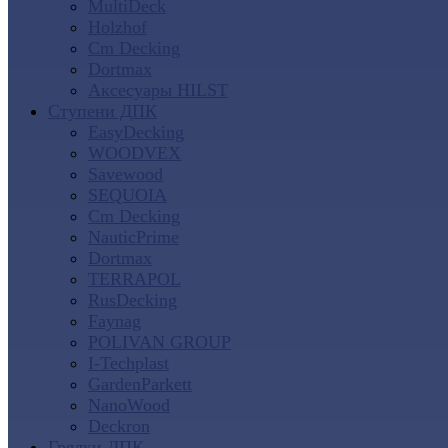
MultiDeck
Holzhof
Cm Decking
Dortmax
Аксесуары HILST
Ступени ДПК
EasyDecking
WOODVEX
Savewood
SEQUOIA
Cm Decking
NauticPrime
Dortmax
TERRAPOL
RusDecking
Faynag
POLIVAN GROUP
I-Techplast
GardenParkett
NanoWood
Deckron
Грядки ДПК