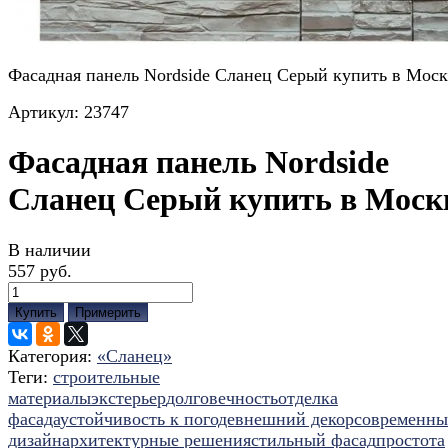
Фасадная панель Nordside Сланец Серый купить в Моск
Артикул:
23747
Фасадная панель Nordside
Сланец Серый купить в Моск
В наличии
557 руб.
Купить
Примерить
Категория:
«Сланец»
Теги:
строительные
материалы
экстерьер
долговечность
отделка
фасада
устойчивость к погоде
внешний декор
современн
дизайн
архитектурные решения
стильный фасад
простота