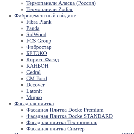
Термопанели Аляска (Россия)
Термопанели Zodiac
Фиброцементный сайдинг
Fibra Plank
Panda
SidWood
FCS Group
Фибростар
БЕТЭКО
Кирисс Фасад
КАНЬОН
Cedral
CM Bord
Decover
Latonit
Мирко
Фасадная плитка
Фасадная Плитка Docke Premium
Фасадная Плитка Docke STANDARD
Фасадная плитка Технониколь
Фасадная плитка Симтер