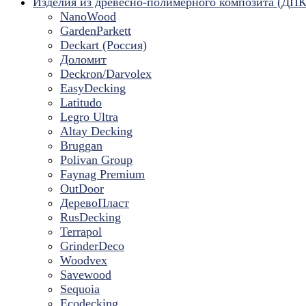
Изделия из древесно-полимерного композита (ДПК
NanoWood
GardenParkett
Deckart (Россия)
Доломит
Deckron/Darvolex
EasyDecking
Latitudo
Legro Ultra
Altay Decking
Bruggan
Polivan Group
Faynag Premium
OutDoor
ДеревоПласт
RusDecking
Terrapol
GrinderDeco
Woodvex
Savewood
Sequoia
Ecodecking