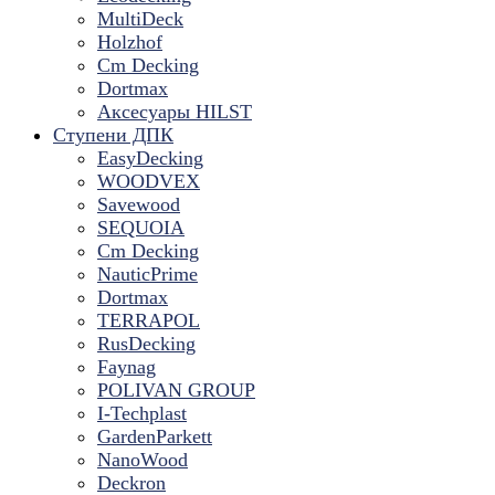
MultiDeck
Holzhof
Cm Decking
Dortmax
Аксесуары HILST
Ступени ДПК
EasyDecking
WOODVEX
Savewood
SEQUOIA
Cm Decking
NauticPrime
Dortmax
TERRAPOL
RusDecking
Faynag
POLIVAN GROUP
I-Techplast
GardenParkett
NanoWood
Deckron