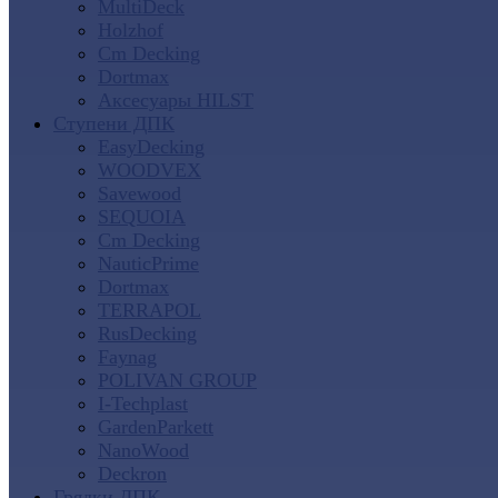
MultiDeck
Holzhof
Cm Decking
Dortmax
Аксесуары HILST
Ступени ДПК
EasyDecking
WOODVEX
Savewood
SEQUOIA
Cm Decking
NauticPrime
Dortmax
TERRAPOL
RusDecking
Faynag
POLIVAN GROUP
I-Techplast
GardenParkett
NanoWood
Deckron
Грядки ДПК