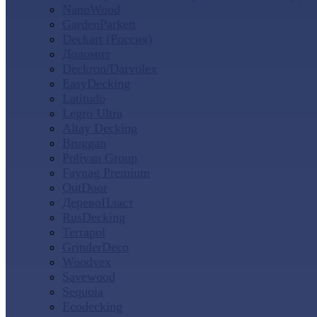
NanoWood
GardenParkett
Deckart (Россия)
Доломит
Deckron/Darvolex
EasyDecking
Latitudo
Legro Ultra
Altay Decking
Bruggan
Polivan Group
Faynag Premium
OutDoor
ДеревоПласт
RusDecking
Terrapol
GrinderDeco
Woodvex
Savewood
Sequoia
Ecodecking