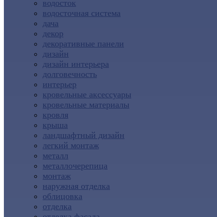
водосток
водосточная система
дача
декор
декоративные панели
дизайн
дизайн интерьера
долговечность
интерьер
кровельные аксессуары
кровельные материалы
кровля
крыша
ландшафтный дизайн
легкий монтаж
металл
металлочерепица
монтаж
наружная отделка
облицовка
отделка
отделка фасада