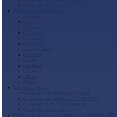
Термопанели Zodiac
Фиброцементный сайдинг
Fibra Plank
Panda
SidWood
FCS Group
Фибростар
БЕТЭКО
Кирисс Фасад
КАНЬОН
Cedral
CM Bord
Decover
Latonit
Мирко
Фасадная плитка
Фасадная Плитка Docke Premium
Фасадная Плитка Docke STANDARD
Фасадная плитка Технониколь
Фасадная плитка Симтер
Изделия из древесно-полимерного композита (ДПК