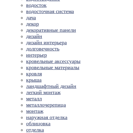
водосток
водосточная система
дача
декор
декоративные панели
дизайн
дизайн интерьера
долговечность
интерьер
кровельные аксессуары
кровельные материалы
кровля
крыша
ландшафтный дизайн
легкий монтаж
металл
металлочерепица
монтаж
наружная отделка
облицовка
отделка