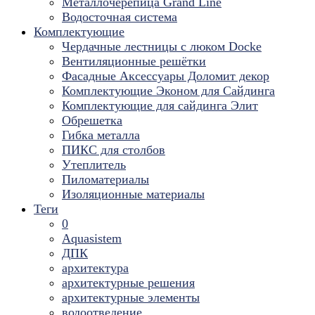
Металлочерепица Grand Line
Водосточная система
Комплектующие
Чердачные лестницы с люком Docke
Вентиляционные решётки
Фасадные Аксессуары Доломит декор
Комплектующие Эконом для Сайдинга
Комплектующие для cайдинга Элит
Обрешетка
Гибка металла
ПИКС для столбов
Утеплитель
Пиломатериалы
Изоляционные материалы
Теги
0
Aquasistem
ДПК
архитектура
архитектурные решения
архитектурные элементы
водоотведение