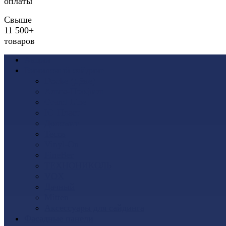
оплаты
Свыше
11 500+
товаров
Акции
Виниловый сайдинг
Docke (Дёке)
Альта-Профиль
Grand Line
Ю-Пласт
Доломит
Tecos
Vinyl-On
FineBer
ТЕХНОНИКОЛЬ
VOX
Дачный
Mitten
Аксессуары для сайдинга
Фасадные панели