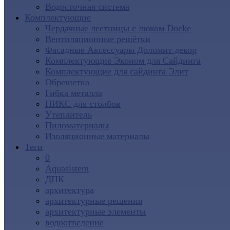
Водосточная система
Комплектующие
Чердачные лестницы с люком Docke
Вентиляционные решётки
Фасадные Аксессуары Доломит декор
Комплектующие Эконом для Сайдинга
Комплектующие для cайдинга Элит
Обрешетка
Гибка металла
ПИКС для столбов
Утеплитель
Пиломатериалы
Изоляционные материалы
Теги
0
Aquasistem
ДПК
архитектура
архитектурные решения
архитектурные элементы
водоотведение