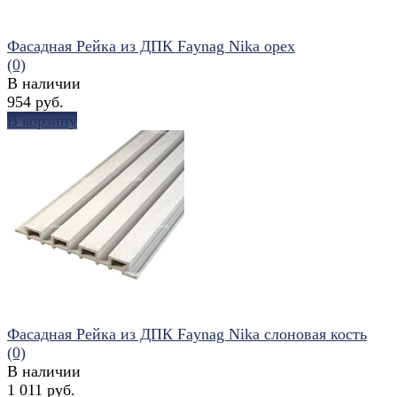
Фасадная Рейка из ДПК Faynag Nika орех
(0)
В наличии
954 руб.
В корзину
избранное
сравнить
Фасадная Рейка из ДПК Faynag Nika слоновая кость
(0)
В наличии
1 011 руб.