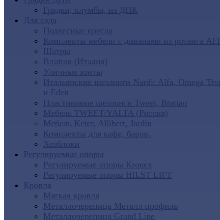
Грядки, клумбы, из ДПК
Для сада
Подвесные кресла
Комплекты мебели с диванами из ротанга AF
Шатры
B:rattan (Италия)
Уличные зонты
Итальянские шезлонги Nardi: Alfa, Omega Tro
и Eden
Пластиковые шезлонги Tweet, Brattan
Мебель TWEET/YALTA (Россия)
Мебель Keter, Allibert, Jardin
Комплекты для кафе, баров.
Хозблоки
Регулируемые опоры
Регулируемые опоры Kronex
Регулируемые опоры HILST LIFT
Кровля
Мягкая кровля
Металлочерепица Металл профиль
Металлочерепица Grand Line