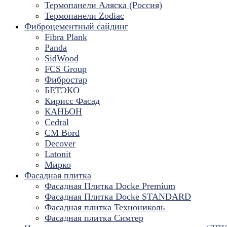
Термопанели Аляска (Россия)
Термопанели Zodiac
Фиброцементный сайдинг
Fibra Plank
Panda
SidWood
FCS Group
Фибростар
БЕТЭКО
Кирисс Фасад
КАНЬОН
Cedral
CM Bord
Decover
Latonit
Мирко
Фасадная плитка
Фасадная Плитка Docke Premium
Фасадная Плитка Docke STANDARD
Фасадная плитка Технониколь
Фасадная плитка Симтер