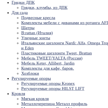
Грядки ДПК
Грядки, клумбы, из ДПК
Для сада
Подвесные кресла
Комплекты мебели с диванами из ротанга AF
Шатры
B:rattan (Италия)
Уличные зонты
Итальянские шезлонги Nardi: Alfa, Omega Tro
и Eden
Пластиковые шезлонги Tweet, Brattan
Мебель TWEET/YALTA (Россия)
Мебель Keter, Allibert, Jardin
Комплекты для кафе, баров.
Хозблоки
Регулируемые опоры
Регулируемые опоры Kronex
Регулируемые опоры HILST LIFT
Кровля
Мягкая кровля
Металлочерепица Металл профиль