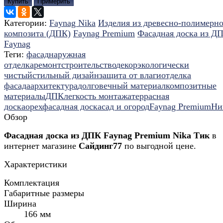
Купить
Примерить
Категории:
Faynag Nika
Изделия из древесно-полимерно
композита (ДПК)
Faynag Premium
Фасадная доска из Д
Faynag
Теги:
фасад
наружная
отделка
ремонт
строительство
декор
экологически
чистый
стильный дизайн
защита от влаги
отделка
фасада
архитектура
долговечный материал
композитные
материалы
ДПК
легкость монтажа
террасная
доска
орех
фасадная доска
сад и огород
Faynag Premium
Ни
Обзор
Фасадная доска из ДПК Faynag Premium Nika Тик
в
интернет магазине
Сайдинг77
по выгодной цене.
Характеристики
Комплектация
Габаритные размеры
Ширина
166 мм