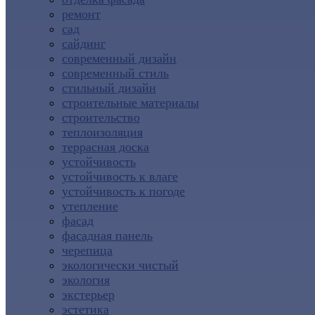
ремонт
сад
сайдинг
современный дизайн
современный стиль
стильный дизайн
строительные материалы
строительство
теплоизоляция
террасная доска
устойчивость
устойчивость к влаге
устойчивость к погоде
утепление
фасад
фасадная панель
черепица
экологически чистый
экология
экстерьер
эстетика