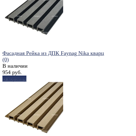
избранное
сравнить
Фасадная Рейка из ДПК Faynag Nika кварц
(0)
В наличии
954 руб.
В корзину
избранное
сравнить