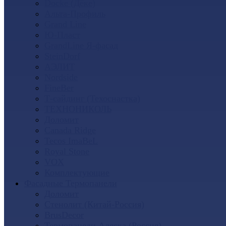
Docke (Дёке)
Альта-Профиль
Grand Line
Ю-Пласт
GrandLine Я-фасад
SteinDorf
АЭЛИТ
Nordside
FineBer
Т-сайдинг (Техоснастка)
ТЕХНОНИКОЛЬ
Доломит
Canada Ridge
Tecos ImaBeL
Royal Stone
VOX
Комплектующие
Фасадные Термопанели
Доломит
Стенолит (Китай-Россия)
BrusDecor
Термопанели Аляска (Россия)