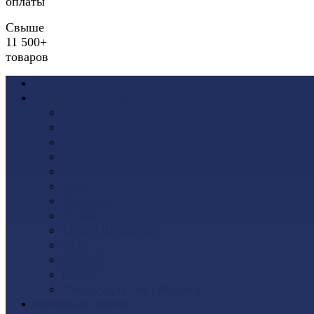
оплаты
Свыше
11 500+
товаров
Акции
Виниловый сайдинг
Docke (Дёке)
Альта-Профиль
Grand Line
Ю-Пласт
Доломит
Tecos
Vinyl-On
FineBer
ТЕХНОНИКОЛЬ
VOX
Дачный
Mitten
Аксессуары для сайдинга
Фасадные панели