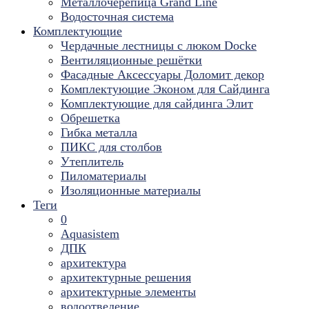
Металлочерепица Grand Line
Водосточная система
Комплектующие
Чердачные лестницы с люком Docke
Вентиляционные решётки
Фасадные Аксессуары Доломит декор
Комплектующие Эконом для Сайдинга
Комплектующие для cайдинга Элит
Обрешетка
Гибка металла
ПИКС для столбов
Утеплитель
Пиломатериалы
Изоляционные материалы
Теги
0
Aquasistem
ДПК
архитектура
архитектурные решения
архитектурные элементы
водоотведение