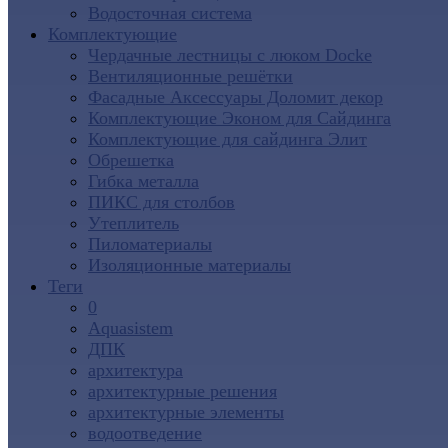
Водосточная система
Комплектующие
Чердачные лестницы с люком Docke
Вентиляционные решётки
Фасадные Аксессуары Доломит декор
Комплектующие Эконом для Сайдинга
Комплектующие для cайдинга Элит
Обрешетка
Гибка металла
ПИКС для столбов
Утеплитель
Пиломатериалы
Изоляционные материалы
Теги
0
Aquasistem
ДПК
архитектура
архитектурные решения
архитектурные элементы
водоотведение