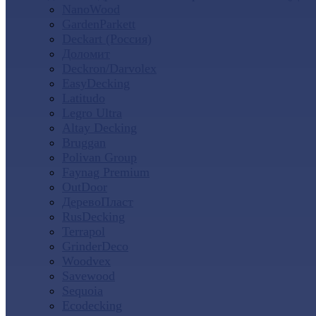
NanoWood
GardenParkett
Deckart (Россия)
Доломит
Deckron/Darvolex
EasyDecking
Latitudo
Legro Ultra
Altay Decking
Bruggan
Polivan Group
Faynag Premium
OutDoor
ДеревоПласт
RusDecking
Terrapol
GrinderDeco
Woodvex
Savewood
Sequoia
Ecodecking