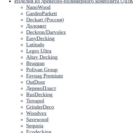
Изделия из древесно-полимерного композита (ДПК
NanoWood
GardenParkett
Deckart (Россия)
Доломит
Deckron/Darvolex
EasyDecking
Latitudo
Legro Ultra
Altay Decking
Bruggan
Polivan Group
Faynag Premium
OutDoor
ДеревоПласт
RusDecking
Terrapol
GrinderDeco
Woodvex
Savewood
Sequoia
Ecodecking