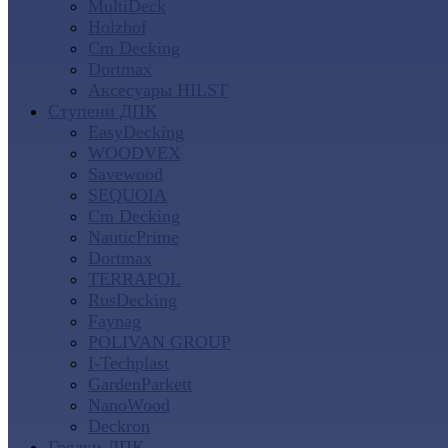
MultiDeck
Holzhof
Cm Decking
Dortmax
Аксесуары HILST
Ступени ДПК
EasyDecking
WOODVEX
Savewood
SEQUOIA
Cm Decking
NauticPrime
Dortmax
TERRAPOL
RusDecking
Faynag
POLIVAN GROUP
I-Techplast
GardenParkett
NanoWood
Deckron
Грядки ДПК