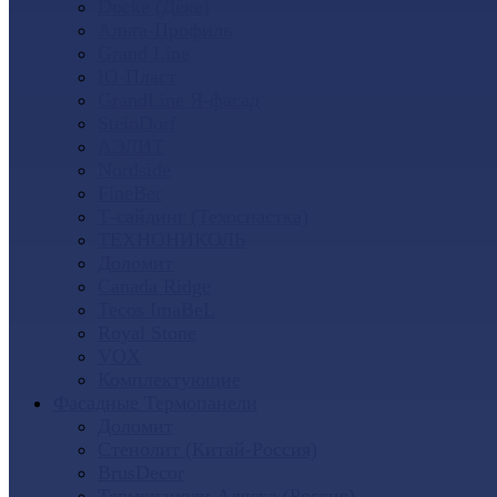
Docke (Дёке)
Альта-Профиль
Grand Line
Ю-Пласт
GrandLine Я-фасад
SteinDorf
АЭЛИТ
Nordside
FineBer
Т-сайдинг (Техоснастка)
ТЕХНОНИКОЛЬ
Доломит
Canada Ridge
Tecos ImaBeL
Royal Stone
VOX
Комплектующие
Фасадные Термопанели
Доломит
Стенолит (Китай-Россия)
BrusDecor
Термопанели Аляска (Россия)