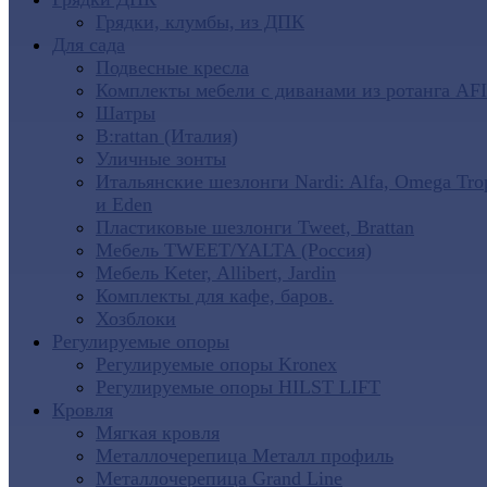
Грядки, клумбы, из ДПК
Для сада
Подвесные кресла
Комплекты мебели с диванами из ротанга AF
Шатры
B:rattan (Италия)
Уличные зонты
Итальянские шезлонги Nardi: Alfa, Omega Tro
и Eden
Пластиковые шезлонги Tweet, Brattan
Мебель TWEET/YALTA (Россия)
Мебель Keter, Allibert, Jardin
Комплекты для кафе, баров.
Хозблоки
Регулируемые опоры
Регулируемые опоры Kronex
Регулируемые опоры HILST LIFT
Кровля
Мягкая кровля
Металлочерепица Металл профиль
Металлочерепица Grand Line