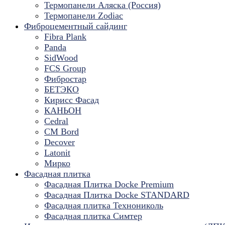
Термопанели Аляска (Россия)
Термопанели Zodiac
Фиброцементный сайдинг
Fibra Plank
Panda
SidWood
FCS Group
Фибростар
БЕТЭКО
Кирисс Фасад
КАНЬОН
Cedral
CM Bord
Decover
Latonit
Мирко
Фасадная плитка
Фасадная Плитка Docke Premium
Фасадная Плитка Docke STANDARD
Фасадная плитка Технониколь
Фасадная плитка Симтер