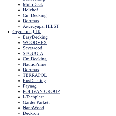
MultiDeck
Holzhof
Cm Decking
Dortmax
Аксесуары HILST
Ступени ДПК
EasyDecking
WOODVEX
Savewood
SEQUOIA
Cm Decking
NauticPrime
Dortmax
TERRAPOL
RusDecking
Faynag
POLIVAN GROUP
I-Techplast
GardenParkett
NanoWood
Deckron