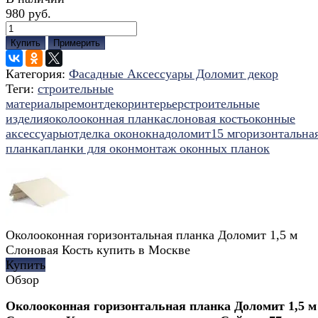
980 руб.
Купить
Примерить
Категория:
Фасадные Аксессуары Доломит декор
Теги:
строительные
материалы
ремонт
декор
интерьер
строительные
изделия
околооконная планка
слоновая кость
оконные
аксессуары
отделка окон
окна
доломит
1
5 м
горизонтальна
планка
планки для окон
монтаж оконных планок
Околооконная горизонтальная планка Доломит 1,5 м
Слоновая Кость купить в Москве
Купить
Обзор
Околооконная горизонтальная планка Доломит 1,5 м