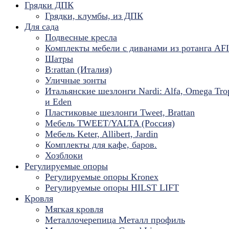
Грядки ДПК
Грядки, клумбы, из ДПК
Для сада
Подвесные кресла
Комплекты мебели с диванами из ротанга AF
Шатры
B:rattan (Италия)
Уличные зонты
Итальянские шезлонги Nardi: Alfa, Omega Tro
и Eden
Пластиковые шезлонги Tweet, Brattan
Мебель TWEET/YALTA (Россия)
Мебель Keter, Allibert, Jardin
Комплекты для кафе, баров.
Хозблоки
Регулируемые опоры
Регулируемые опоры Kronex
Регулируемые опоры HILST LIFT
Кровля
Мягкая кровля
Металлочерепица Металл профиль