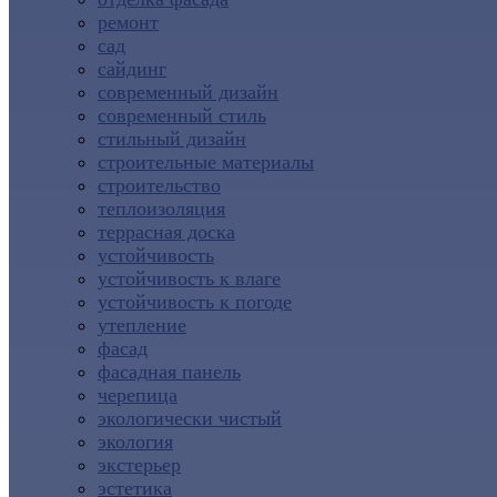
ремонт
сад
сайдинг
современный дизайн
современный стиль
стильный дизайн
строительные материалы
строительство
теплоизоляция
террасная доска
устойчивость
устойчивость к влаге
устойчивость к погоде
утепление
фасад
фасадная панель
черепица
экологически чистый
экология
экстерьер
эстетика