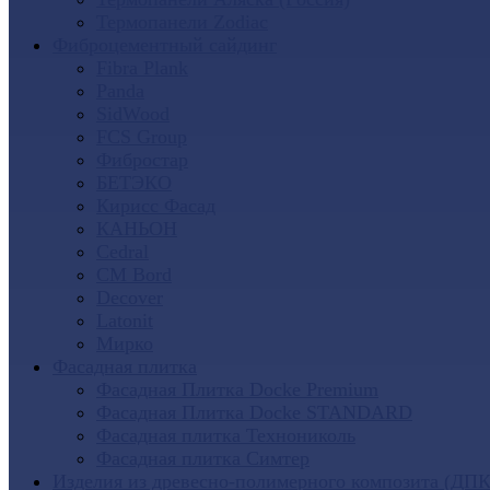
Термопанели Zodiac
Фиброцементный сайдинг
Fibra Plank
Panda
SidWood
FCS Group
Фибростар
БЕТЭКО
Кирисс Фасад
КАНЬОН
Cedral
CM Bord
Decover
Latonit
Мирко
Фасадная плитка
Фасадная Плитка Docke Premium
Фасадная Плитка Docke STANDARD
Фасадная плитка Технониколь
Фасадная плитка Симтер
Изделия из древесно-полимерного композита (ДПК