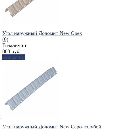
Угол наружный Доломит New Орех
(0)
В наличии
860 руб.
В корзину
избранное
сравнить
т
Угол наружный Доломит New Серо-голубой