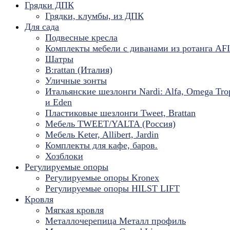
Грядки ДПК
Грядки, клумбы, из ДПК
Для сада
Подвесные кресла
Комплекты мебели с диванами из ротанга AF
Шатры
B:rattan (Италия)
Уличные зонты
Итальянские шезлонги Nardi: Alfa, Omega Tro
и Eden
Пластиковые шезлонги Tweet, Brattan
Мебель TWEET/YALTA (Россия)
Мебель Keter, Allibert, Jardin
Комплекты для кафе, баров.
Хозблоки
Регулируемые опоры
Регулируемые опоры Kronex
Регулируемые опоры HILST LIFT
Кровля
Мягкая кровля
Металлочерепица Металл профиль