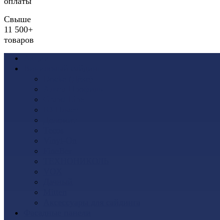
оплаты
Свыше
11 500+
товаров
Акции
Виниловый сайдинг
Docke (Дёке)
Альта-Профиль
Grand Line
Ю-Пласт
Доломит
Tecos
Vinyl-On
FineBer
ТЕХНОНИКОЛЬ
VOX
Дачный
Mitten
Аксессуары для сайдинга
Фасадные панели