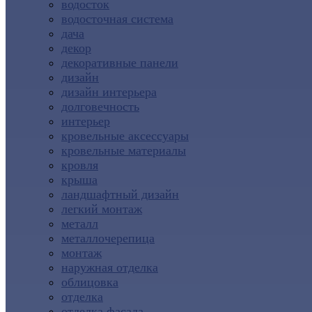
водосток
водосточная система
дача
декор
декоративные панели
дизайн
дизайн интерьера
долговечность
интерьер
кровельные аксессуары
кровельные материалы
кровля
крыша
ландшафтный дизайн
легкий монтаж
металл
металлочерепица
монтаж
наружная отделка
облицовка
отделка
отделка фасада