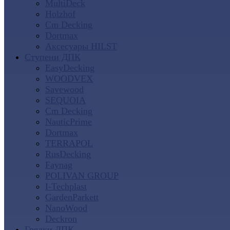
MultiDeck
Holzhof
Cm Decking
Dortmax
Аксесуары HILST
Ступени ДПК
EasyDecking
WOODVEX
Savewood
SEQUOIA
Cm Decking
NauticPrime
Dortmax
TERRAPOL
RusDecking
Faynag
POLIVAN GROUP
I-Techplast
GardenParkett
NanoWood
Deckron
Грядки ДПК