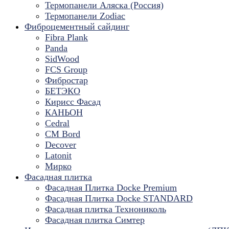
Термопанели Аляска (Россия)
Термопанели Zodiac
Фиброцементный сайдинг
Fibra Plank
Panda
SidWood
FCS Group
Фибростар
БЕТЭКО
Кирисс Фасад
КАНЬОН
Cedral
CM Bord
Decover
Latonit
Мирко
Фасадная плитка
Фасадная Плитка Docke Premium
Фасадная Плитка Docke STANDARD
Фасадная плитка Технониколь
Фасадная плитка Симтер