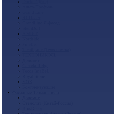
Docke (Дёке)
Альта-Профиль
Grand Line
Ю-Пласт
GrandLine Я-фасад
SteinDorf
АЭЛИТ
Nordside
FineBer
Т-сайдинг (Техоснастка)
ТЕХНОНИКОЛЬ
Доломит
Canada Ridge
Tecos ImaBeL
Royal Stone
VOX
Комплектующие
Фасадные Термопанели
Доломит
Стенолит (Китай-Россия)
BrusDecor
Термопанели Аляска (Россия)