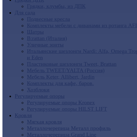
Грядки, клумбы, из ДПК
Для сада
Подвесные кресла
Комплекты мебели с диванами из ротанга AF
Шатры
B:rattan (Италия)
Уличные зонты
Итальянские шезлонги Nardi: Alfa, Omega Tro
и Eden
Пластиковые шезлонги Tweet, Brattan
Мебель TWEET/YALTA (Россия)
Мебель Keter, Allibert, Jardin
Комплекты для кафе, баров.
Хозблоки
Регулируемые опоры
Регулируемые опоры Kronex
Регулируемые опоры HILST LIFT
Кровля
Мягкая кровля
Металлочерепица Металл профиль
Металлочерепица Grand Line