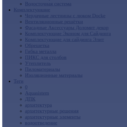
Водосточная система
Комплектующие
Чердачные лестницы с люком Docke
Вентиляционные решётки
Фасадные Аксессуары Доломит декор
Комплектующие Эконом для Сайдинга
Комплектующие для cайдинга Элит
Обрешетка
Гибка металла
ПИКС для столбов
Утеплитель
Пиломатериалы
Изоляционные материалы
Теги
0
Aquasistem
ДПК
архитектура
архитектурные решения
архитектурные элементы
водоотведение