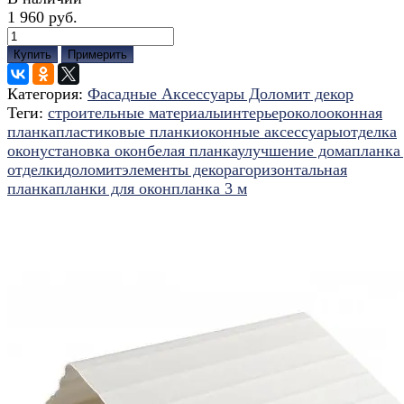
1 960 руб.
Купить
Примерить
Категория:
Фасадные Аксессуары Доломит декор
Теги:
строительные материалы
интерьер
околооконная
планка
пластиковые планки
оконные аксессуары
отделка
окон
установка окон
белая планка
улучшение дома
планка
отделки
доломит
элементы декора
горизонтальная
планка
планки для окон
планка 3 м