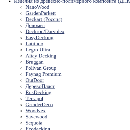
Изделия из древесно-полимерного композита (ДПК
NanoWood
GardenParkett
Deckart (Россия)
Доломит
Deckron/Darvolex
EasyDecking
Latitudo
Legro Ultra
Altay Decking
Bruggan
Polivan Group
Faynag Premium
OutDoor
ДеревоПласт
RusDecking
Terrapol
GrinderDeco
Woodvex
Savewood
Sequoia
Ecodecking