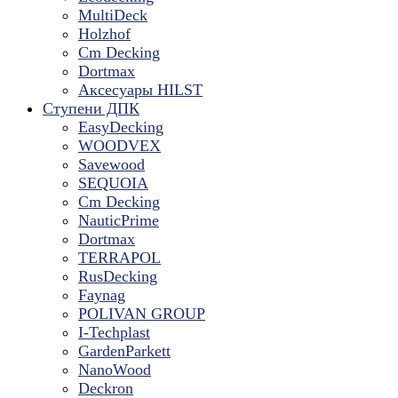
MultiDeck
Holzhof
Cm Decking
Dortmax
Аксесуары HILST
Ступени ДПК
EasyDecking
WOODVEX
Savewood
SEQUOIA
Cm Decking
NauticPrime
Dortmax
TERRAPOL
RusDecking
Faynag
POLIVAN GROUP
I-Techplast
GardenParkett
NanoWood
Deckron