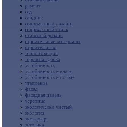
ремонт
сад
сайдинг
современный дизайн
современный стиль
стильный дизайн
строительные материалы
строительство
теплоизоляция
террасная доска
устойчивость
устойчивость к влаге
устойчивость к погоде
утепление
фасад
фасадная панель
черепица
экологически чистый
экология
экстерьер
эстетика