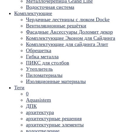
Металлочерепица Grand Line
Водосточная система
Комплектующие
Чердачные лестницы с люком Docke
Вентиляционные решётки
Фасадные Аксессуары Доломит декор
Комплектующие Эконом для Сайдинга
Комплектующие для cайдинга Элит
Обрешетка
Гибка металла
ПИКС для столбов
Утеплитель
Пиломатериалы
Изоляционные материалы
Теги
0
Aquasistem
ДПК
архитектура
архитектурные решения
архитектурные элементы
водоотведение