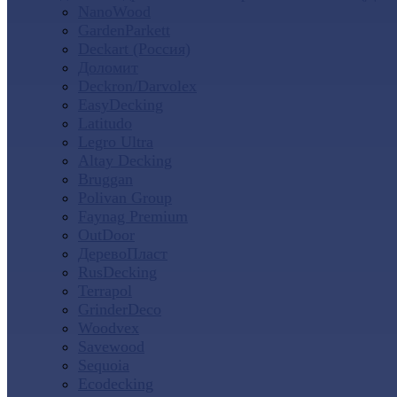
NanoWood
GardenParkett
Deckart (Россия)
Доломит
Deckron/Darvolex
EasyDecking
Latitudo
Legro Ultra
Altay Decking
Bruggan
Polivan Group
Faynag Premium
OutDoor
ДеревоПласт
RusDecking
Terrapol
GrinderDeco
Woodvex
Savewood
Sequoia
Ecodecking