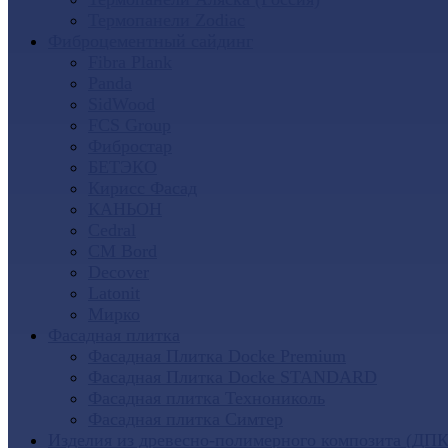
Термопанели Zodiac
Фиброцементный сайдинг
Fibra Plank
Panda
SidWood
FCS Group
Фибростар
БЕТЭКО
Кирисс Фасад
КАНЬОН
Cedral
CM Bord
Decover
Latonit
Мирко
Фасадная плитка
Фасадная Плитка Docke Premium
Фасадная Плитка Docke STANDARD
Фасадная плитка Технониколь
Фасадная плитка Симтер
Изделия из древесно-полимерного композита (ДПК