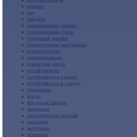
ремонт
сад
сайдинг
современный дизайн
современный стиль
стильный дизайн
строительные материалы
строительство
теплоизоляция
террасная доска
устойчивость
устойчивость к влаге
устойчивость к погоде
утепление
фасад
фасадная панель
черепица
экологически чистый
экология
экстерьер
эстетика