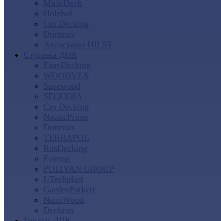
MultiDeck
Holzhof
Cm Decking
Dortmax
Аксесуары HILST
Ступени ДПК
EasyDecking
WOODVEX
Savewood
SEQUOIA
Cm Decking
NauticPrime
Dortmax
TERRAPOL
RusDecking
Faynag
POLIVAN GROUP
I-Techplast
GardenParkett
NanoWood
Deckron
Грядки ДПК