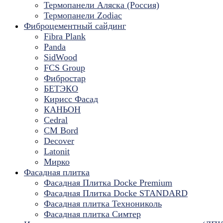
Термопанели Аляска (Россия)
Термопанели Zodiac
Фиброцементный сайдинг
Fibra Plank
Panda
SidWood
FCS Group
Фибростар
БЕТЭКО
Кирисс Фасад
КАНЬОН
Cedral
CM Bord
Decover
Latonit
Мирко
Фасадная плитка
Фасадная Плитка Docke Premium
Фасадная Плитка Docke STANDARD
Фасадная плитка Технониколь
Фасадная плитка Симтер