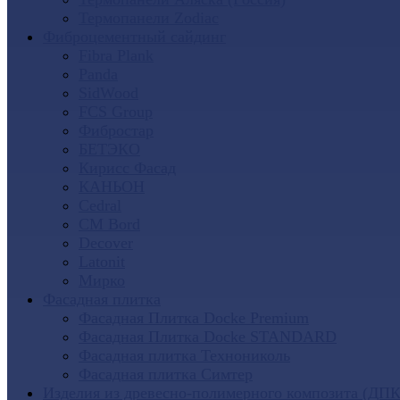
Термопанели Zodiac
Фиброцементный сайдинг
Fibra Plank
Panda
SidWood
FCS Group
Фибростар
БЕТЭКО
Кирисс Фасад
КАНЬОН
Cedral
CM Bord
Decover
Latonit
Мирко
Фасадная плитка
Фасадная Плитка Docke Premium
Фасадная Плитка Docke STANDARD
Фасадная плитка Технониколь
Фасадная плитка Симтер
Изделия из древесно-полимерного композита (ДПК