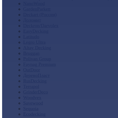
NanoWood
GardenParkett
Deckart (Россия)
Доломит
Deckron/Darvolex
EasyDecking
Latitudo
Legro Ultra
Altay Decking
Bruggan
Polivan Group
Faynag Premium
OutDoor
ДеревоПласт
RusDecking
Terrapol
GrinderDeco
Woodvex
Savewood
Sequoia
Ecodecking