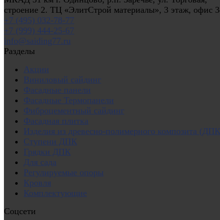
строение 2. ТЦ «ЭлитСтрой материалы», 3 этаж, офис 3
+7 (495) 032-78-77
+7 (999) 444-25-67
info@saiding77.ru
Разделы
Акции
Виниловый сайдинг
Фасадные панели
Фасадные Термопанели
Фиброцементный сайдинг
Фасадная плитка
Изделия из древесно-полимерного композита (ДПК
Ступени ДПК
Грядки ДПК
Для сада
Регулируемые опоры
Кровля
Комплектующие
Соцсети