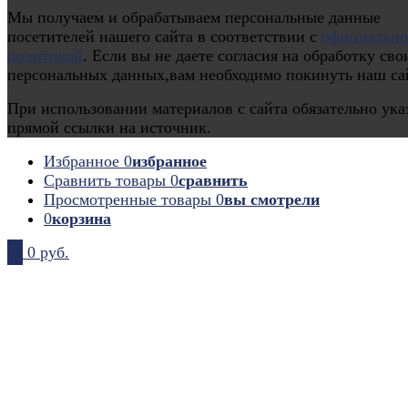
Мы получаем и обрабатываем персональные данные
посетителей нашего сайта в соответствии с
официальн
политикой
. Если вы не даете согласия на обработку сво
персональных данных,вам необходимо покинуть наш са
При использовании материалов с сайта обязательно ука
прямой ссылки на источник.
Избранное
0
избранное
Сравнить товары
0
сравнить
Просмотренные товары
0
вы смотрели
0
корзина
0
0 руб.