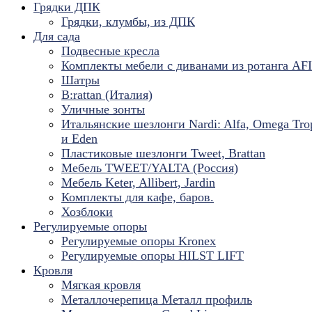
Грядки ДПК
Грядки, клумбы, из ДПК
Для сада
Подвесные кресла
Комплекты мебели с диванами из ротанга AF
Шатры
B:rattan (Италия)
Уличные зонты
Итальянские шезлонги Nardi: Alfa, Omega Tro
и Eden
Пластиковые шезлонги Tweet, Brattan
Мебель TWEET/YALTA (Россия)
Мебель Keter, Allibert, Jardin
Комплекты для кафе, баров.
Хозблоки
Регулируемые опоры
Регулируемые опоры Kronex
Регулируемые опоры HILST LIFT
Кровля
Мягкая кровля
Металлочерепица Металл профиль