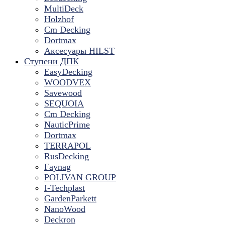
MultiDeck
Holzhof
Cm Decking
Dortmax
Аксесуары HILST
Ступени ДПК
EasyDecking
WOODVEX
Savewood
SEQUOIA
Cm Decking
NauticPrime
Dortmax
TERRAPOL
RusDecking
Faynag
POLIVAN GROUP
I-Techplast
GardenParkett
NanoWood
Deckron