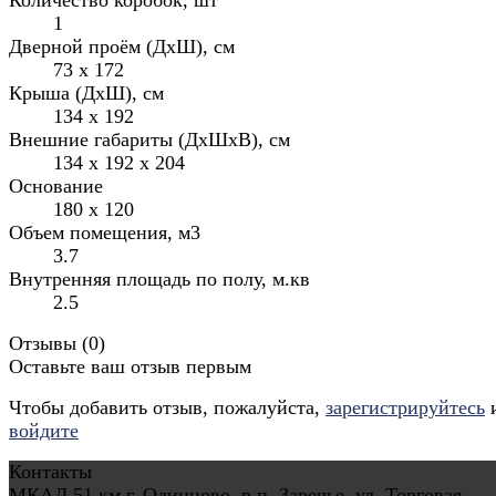
1
Дверной проём (ДхШ), см
73 х 172
Крыша (ДхШ), см
134 х 192
Внешние габариты (ДхШхВ), см
134 х 192 х 204
Основание
180 х 120
Объем помещения, м3
3.7
Внутренняя площадь по полу, м.кв
2.5
Отзывы (
0
)
Оставьте ваш отзыв первым
Чтобы добавить отзыв, пожалуйста,
зарегистрируйтесь
войдите
Контакты
МКАД 51 км г. Одинцово, р.п. Заречье, ул. Торговая,