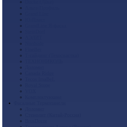
Docke (Дёке)
Альта-Профиль
Grand Line
Ю-Пласт
GrandLine Я-фасад
SteinDorf
АЭЛИТ
Nordside
FineBer
Т-сайдинг (Техоснастка)
ТЕХНОНИКОЛЬ
Доломит
Canada Ridge
Tecos ImaBeL
Royal Stone
VOX
Комплектующие
Фасадные Термопанели
Доломит
Стенолит (Китай-Россия)
BrusDecor
Термопанели Аляска (Россия)