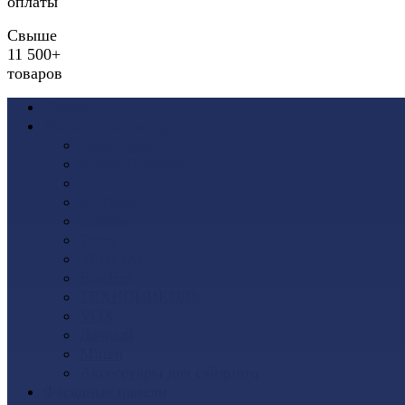
оплаты
Свыше
11 500+
товаров
Акции
Виниловый сайдинг
Docke (Дёке)
Альта-Профиль
Grand Line
Ю-Пласт
Доломит
Tecos
Vinyl-On
FineBer
ТЕХНОНИКОЛЬ
VOX
Дачный
Mitten
Аксессуары для сайдинга
Фасадные панели