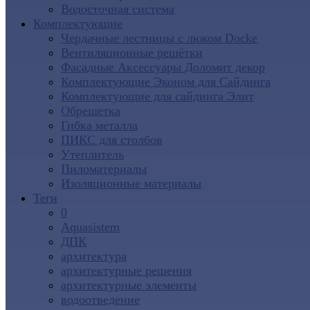
Водосточная система
Комплектующие
Чердачные лестницы с люком Docke
Вентиляционные решётки
Фасадные Аксессуары Доломит декор
Комплектующие Эконом для Сайдинга
Комплектующие для cайдинга Элит
Обрешетка
Гибка металла
ПИКС для столбов
Утеплитель
Пиломатериалы
Изоляционные материалы
Теги
0
Aquasistem
ДПК
архитектура
архитектурные решения
архитектурные элементы
водоотведение