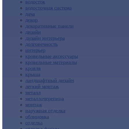
водосток
водосточная система
дача
декор
декоративные панели
дизайн
дизайн интерьера
долговечность
интерьер
кровельные аксессуары
кровельные материалы
кровля
крыша
ландшафтный дизайн
легкий монтаж
металл
металлочерепица
монтаж
наружная отделка
облицовка
отделка
отделка фасада