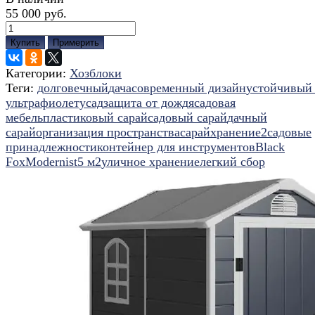
55 000 руб.
Купить
Примерить
Категории:
Хозблоки
Теги:
долговечный
дача
современный дизайн
устойчивый
ультрафиолету
сад
защита от дождя
садовая
мебель
пластиковый сарай
садовый сарай
дачный
сарай
организация пространства
сарай
хранение
2
садовые
принадлежности
контейнер для инструментов
Black
Fox
Modernist
5 м2
уличное хранение
легкий сбор