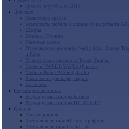
Грядки, клумбы, из ДПК
Для сада
Подвесные кресла
Комплекты мебели с диванами из ротанга AF
Шатры
B:rattan (Италия)
Уличные зонты
Итальянские шезлонги Nardi: Alfa, Omega Tro
и Eden
Пластиковые шезлонги Tweet, Brattan
Мебель TWEET/YALTA (Россия)
Мебель Keter, Allibert, Jardin
Комплекты для кафе, баров.
Хозблоки
Регулируемые опоры
Регулируемые опоры Kronex
Регулируемые опоры HILST LIFT
Кровля
Мягкая кровля
Металлочерепица Металл профиль
Металлочерепица Grand Line