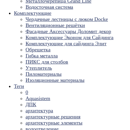
Металлочерепица Grand Line
Водосточная система
Комплектующие
Чердачные лестницы с люком Docke
Вентиляционные решётки
Фасадные Аксессуары Доломит декор
Комплектующие Эконом для Сайдинга
Комплектующие для cайдинга Элит
Обрешетка
Гибка металла
ПИКС для столбов
Утеплитель
Пиломатериалы
Изоляционные материалы
Теги
0
Aquasistem
ДПК
архитектура
архитектурные решения
архитектурные элементы
водоотведение