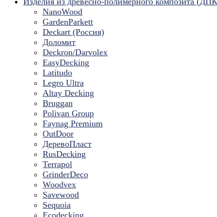
Изделия из древесно-полимерного композита (ДПК
NanoWood
GardenParkett
Deckart (Россия)
Доломит
Deckron/Darvolex
EasyDecking
Latitudo
Legro Ultra
Altay Decking
Bruggan
Polivan Group
Faynag Premium
OutDoor
ДеревоПласт
RusDecking
Terrapol
GrinderDeco
Woodvex
Savewood
Sequoia
Ecodecking