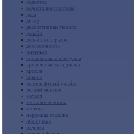
водосток
водосточная система
дача
декор
декоративные панели
дизайн
дизайн интерьера
долговечность
интерьер
кровельные аксессуары
кровельные материалы
кровля
крыша
ландшафтный дизайн
легкий монтаж
металл
металлочерепица
монтаж
наружная отделка
облицовка
отделка
отделка фасада