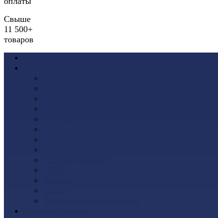
оплаты
Свыше
11 500+
товаров
Акции
Виниловый сайдинг
Docke (Дёке)
Альта-Профиль
Grand Line
Ю-Пласт
Доломит
Tecos
Vinyl-On
FineBer
ТЕХНОНИКОЛЬ
VOX
Дачный
Mitten
Аксессуары для сайдинга
Фасадные панели