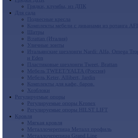
Грядки, клумбы, из ДПК
Для сада
Подвесные кресла
Комплекты мебели с диванами из ротанга AF
Шатры
B:rattan (Италия)
Уличные зонты
Итальянские шезлонги Nardi: Alfa, Omega Tro
и Eden
Пластиковые шезлонги Tweet, Brattan
Мебель TWEET/YALTA (Россия)
Мебель Keter, Allibert, Jardin
Комплекты для кафе, баров.
Хозблоки
Регулируемые опоры
Регулируемые опоры Kronex
Регулируемые опоры HILST LIFT
Кровля
Мягкая кровля
Металлочерепица Металл профиль
Металлочерепица Grand Line