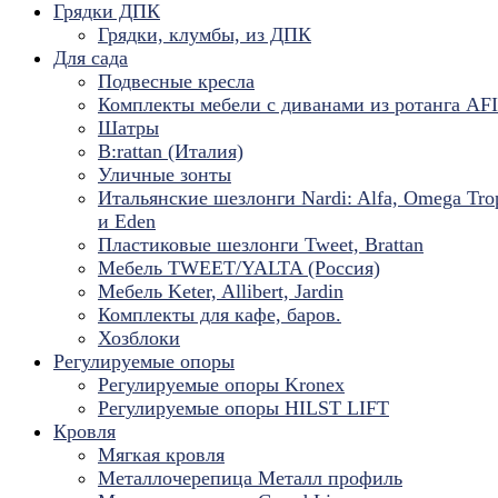
Грядки ДПК
Грядки, клумбы, из ДПК
Для сада
Подвесные кресла
Комплекты мебели с диванами из ротанга AF
Шатры
B:rattan (Италия)
Уличные зонты
Итальянские шезлонги Nardi: Alfa, Omega Tro
и Eden
Пластиковые шезлонги Tweet, Brattan
Мебель TWEET/YALTA (Россия)
Мебель Keter, Allibert, Jardin
Комплекты для кафе, баров.
Хозблоки
Регулируемые опоры
Регулируемые опоры Kronex
Регулируемые опоры HILST LIFT
Кровля
Мягкая кровля
Металлочерепица Металл профиль