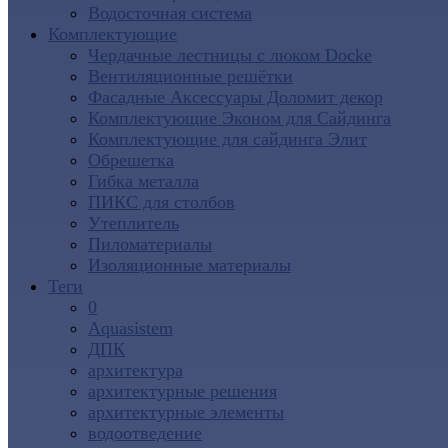
Водосточная система
Комплектующие
Чердачные лестницы с люком Docke
Вентиляционные решётки
Фасадные Аксессуары Доломит декор
Комплектующие Эконом для Сайдинга
Комплектующие для cайдинга Элит
Обрешетка
Гибка металла
ПИКС для столбов
Утеплитель
Пиломатериалы
Изоляционные материалы
Теги
0
Aquasistem
ДПК
архитектура
архитектурные решения
архитектурные элементы
водоотведение