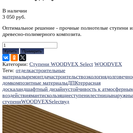
В наличии
3 050 руб.
Оптимальное решение - прочные полнотелые ступени и
древесно-полимерного композита.
Купить
Примерить
Категории:
Ступени WOODVEX Select
WOODVEX
Теги:
отделка
строительные
материалы
ремонт
дача
строительство
экология
долговечно
дом
композитные материалы
ДПК
террасная
доска
ландшафтный дизайн
устойчивость к атмосферны
воздействиям
антискользящие
ступени
лестницы
наружны
ступени
WOODVEX
Select
вуд