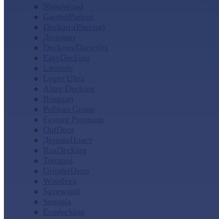
NanoWood
GardenParkett
Deckart (Россия)
Доломит
Deckron/Darvolex
EasyDecking
Latitudo
Legro Ultra
Altay Decking
Bruggan
Polivan Group
Faynag Premium
OutDoor
ДеревоПласт
RusDecking
Terrapol
GrinderDeco
Woodvex
Savewood
Sequoia
Ecodecking