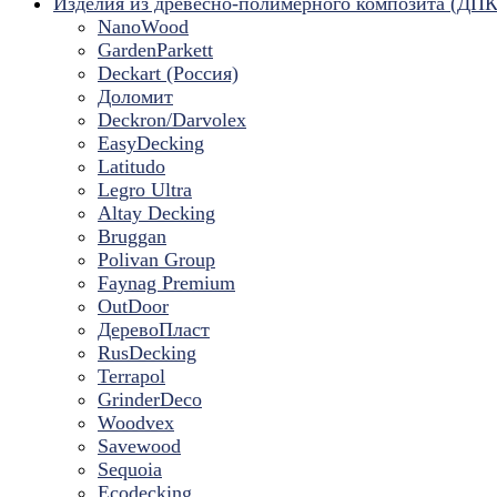
Изделия из древесно-полимерного композита (ДПК
NanoWood
GardenParkett
Deckart (Россия)
Доломит
Deckron/Darvolex
EasyDecking
Latitudo
Legro Ultra
Altay Decking
Bruggan
Polivan Group
Faynag Premium
OutDoor
ДеревоПласт
RusDecking
Terrapol
GrinderDeco
Woodvex
Savewood
Sequoia
Ecodecking