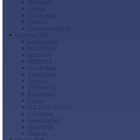
MultiDeck
Holzhof
Cm Decking
Dortmax
Аксесуары HILST
Ступени ДПК
EasyDecking
WOODVEX
Savewood
SEQUOIA
Cm Decking
NauticPrime
Dortmax
TERRAPOL
RusDecking
Faynag
POLIVAN GROUP
I-Techplast
GardenParkett
NanoWood
Deckron
Грядки ДПК