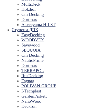
MultiDeck
Holzhof
Cm Decking
Dortmax
Аксесуары HILST
Ступени ДПК
EasyDecking
WOODVEX
Savewood
SEQUOIA
Cm Decking
NauticPrime
Dortmax
TERRAPOL
RusDecking
Faynag
POLIVAN GROUP
I-Techplast
GardenParkett
NanoWood
Deckron