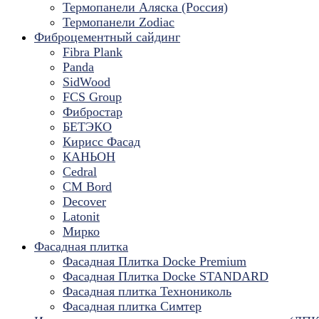
Термопанели Аляска (Россия)
Термопанели Zodiac
Фиброцементный сайдинг
Fibra Plank
Panda
SidWood
FCS Group
Фибростар
БЕТЭКО
Кирисс Фасад
КАНЬОН
Cedral
CM Bord
Decover
Latonit
Мирко
Фасадная плитка
Фасадная Плитка Docke Premium
Фасадная Плитка Docke STANDARD
Фасадная плитка Технониколь
Фасадная плитка Симтер