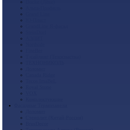
Docke (Дёке)
Альта-Профиль
Grand Line
Ю-Пласт
GrandLine Я-фасад
SteinDorf
АЭЛИТ
Nordside
FineBer
Т-сайдинг (Техоснастка)
ТЕХНОНИКОЛЬ
Доломит
Canada Ridge
Tecos ImaBeL
Royal Stone
VOX
Комплектующие
Фасадные Термопанели
Доломит
Стенолит (Китай-Россия)
BrusDecor
Термопанели Аляска (Россия)