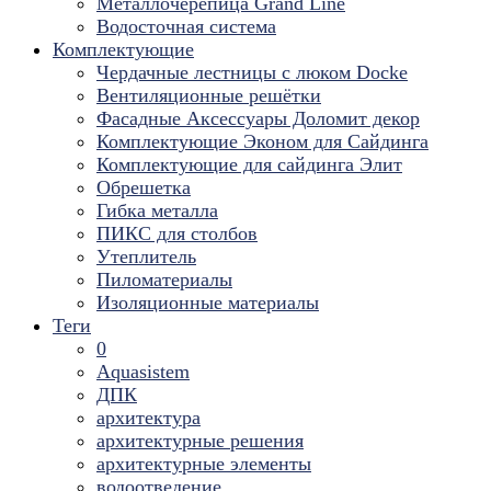
Металлочерепица Grand Line
Водосточная система
Комплектующие
Чердачные лестницы с люком Docke
Вентиляционные решётки
Фасадные Аксессуары Доломит декор
Комплектующие Эконом для Сайдинга
Комплектующие для cайдинга Элит
Обрешетка
Гибка металла
ПИКС для столбов
Утеплитель
Пиломатериалы
Изоляционные материалы
Теги
0
Aquasistem
ДПК
архитектура
архитектурные решения
архитектурные элементы
водоотведение