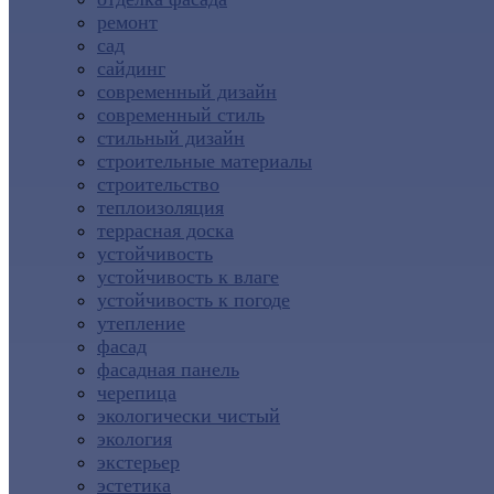
ремонт
сад
сайдинг
современный дизайн
современный стиль
стильный дизайн
строительные материалы
строительство
теплоизоляция
террасная доска
устойчивость
устойчивость к влаге
устойчивость к погоде
утепление
фасад
фасадная панель
черепица
экологически чистый
экология
экстерьер
эстетика