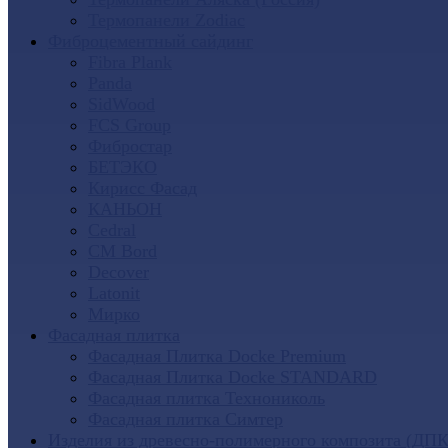
Термопанели Zodiac
Фиброцементный сайдинг
Fibra Plank
Panda
SidWood
FCS Group
Фибростар
БЕТЭКО
Кирисс Фасад
КАНЬОН
Cedral
CM Bord
Decover
Latonit
Мирко
Фасадная плитка
Фасадная Плитка Docke Premium
Фасадная Плитка Docke STANDARD
Фасадная плитка Технониколь
Фасадная плитка Симтер
Изделия из древесно-полимерного композита (ДПК